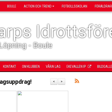
BOULE
ACTION OCH TREND
FOTBOLLSSKOLAN
FÖRÄLDRAR
rps Idrottsför
 Löpning - Boule
KONTAKT
OM KLUBBEN
VÅRA LAG
EKEVALLEN IP
BILDGALLE
lagsuppdrag!
<
>