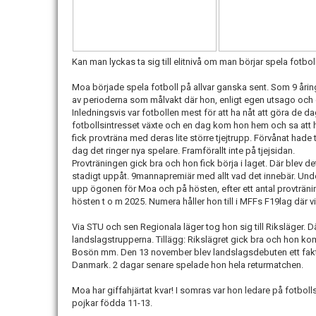
Kan man lyckas ta sig till elitnivå om man börjar spela fotbol
Moa började spela fotboll på allvar ganska sent. Som 9 åring
av perioderna som målvakt där hon, enligt egen utsago och g
Inledningsvis var fotbollen mest för att ha nåt att göra de
fotbollsintresset växte och en dag kom hon hem och sa att h
fick provträna med deras lite större tjejtrupp. Förvånat hade t
dag det ringer nya spelare. Framförallt inte på tjejsidan.
Provträningen gick bra och hon fick börja i laget. Där blev d
stadigt uppåt. 9mannapremiär med allt vad det innebär. Un
upp ögonen för Moa och på hösten, efter ett antal provträning
hösten t o m 2025. Numera håller hon till i MFFs F19lag där v
Via STU och sen Regionala läger tog hon sig till Riksläger. Där
landslagstrupperna. Tillägg: Rikslägret gick bra och hon k
Bosön mm. Den 13 november blev landslagsdebuten ett fakt
Danmark. 2 dagar senare spelade hon hela returmatchen.
Moa har giffahjärtat kvar! I somras var hon ledare på fotbol
pojkar födda 11-13.