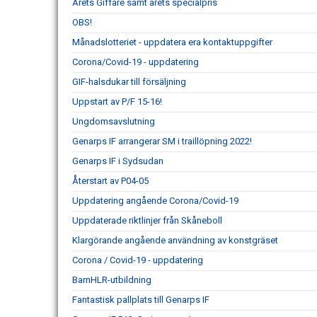
Årets Giffare samt årets specialpris
OBS!
Månadslotteriet - uppdatera era kontaktuppgifter
Corona/Covid-19 - uppdatering
GIF-halsdukar till försäljning
Uppstart av P/F 15-16!
Ungdomsavslutning
Genarps IF arrangerar SM i traillöpning 2022!
Genarps IF i Sydsudan
Återstart av P04-05
Uppdatering angående Corona/Covid-19
Uppdaterade riktlinjer från Skåneboll
Klargörande angående användning av konstgräset
Corona / Covid-19 - uppdatering
BarnHLR-utbildning
Fantastisk pallplats till Genarps IF