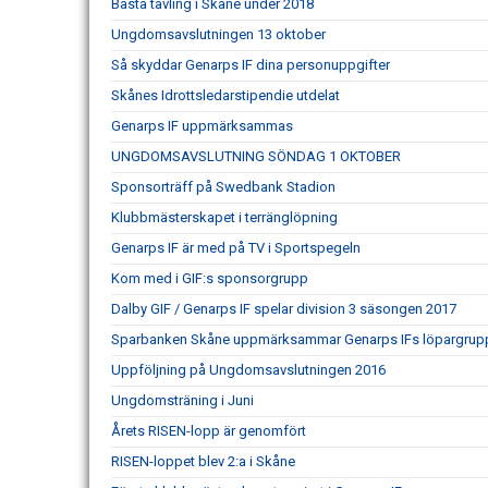
Bästa tävling i Skåne under 2018
Ungdomsavslutningen 13 oktober
Så skyddar Genarps IF dina personuppgifter
Skånes Idrottsledarstipendie utdelat
Genarps IF uppmärksammas
UNGDOMSAVSLUTNING SÖNDAG 1 OKTOBER
Sponsorträff på Swedbank Stadion
Klubbmästerskapet i terränglöpning
Genarps IF är med på TV i Sportspegeln
Kom med i GIF:s sponsorgrupp
Dalby GIF / Genarps IF spelar division 3 säsongen 2017
Sparbanken Skåne uppmärksammar Genarps IFs löpargrup
Uppföljning på Ungdomsavslutningen 2016
Ungdomsträning i Juni
Årets RISEN-lopp är genomfört
RISEN-loppet blev 2:a i Skåne