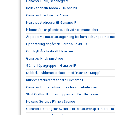
Genarps IF P13, Seriesegrare!
Bollek för barn födda 2015 och 2016
Genarps IF på Friends Arena
Nya e-postadresser till Genarps IF
Information angående publik vid hemmamatcher
Åtgärder vid matcharrangemang för barn och ungdomar me
Uppdatering angående Corona/Covid-19
Gott Nytt År - Testa att bli ledare!
Genarps IF fick priset igen
5 år för löpargruppen i Genarps IF
Dubbelt klubbmästerskap - med "Känn Din Kropp"
Klubbmästerskapet för alla i Genarps IF
Genarps IF uppmärksammas för sitt arbete igen
Stort Grattis till Löpargruppen och Pernille Basse
Nu syns Genarps IF i hela Sverige
Genarps IF arrangerar Svenska Riksmästerskapet i Ultra-Trai