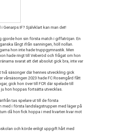
l i Genarps IF? Självklart kan man det!
 gjorde hon sin första match i giffatröjan. En
anska långt ifrån sanningen, höll nollan.
 dagarna hon inte hade truppgymnastik. Men
on hade ringt till Veberöd och frågat om hon
ränarna svarat att det absolut gick bra, inte var
et två säsonger där hennes utveckling gick
der vårsäsongen 2023 hade FC Rosengård fått
ar, gick hon över till FCR där spelade till
i ju hon hoppas fortsätta utvecklas.
ifrån tas spelare ut till de första
om med i första landslagstruppen med läger på
um då hon fick hoppa i med kvarten kvar mot
lsskolan och körde enligt uppgift hårt med