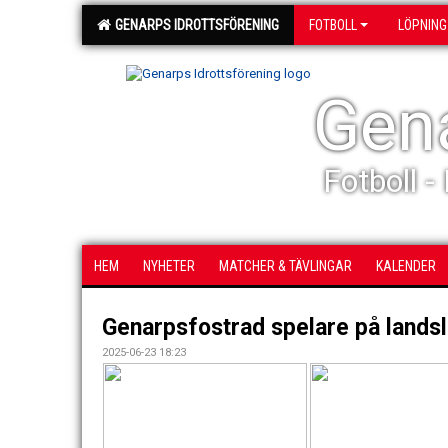
GENARPS IDROTTSFÖRENING
FOTBOLL
LÖPNING
Gena
Fotboll -
HEM
NYHETER
MATCHER & TÄVLINGAR
KALENDER
Genarpsfostrad spelare på lands
2025-06-23 18:23