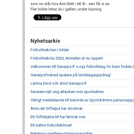
som nu står hos Ann-Britt i ett år - sen får vi se...
Fler bilder hittar du i galleri, under löpning.
Nyhetsarkiv
Fotbollsskolan i bilder
Fotbollsskola 2026, Anmälan är nu öppen!
Välkommen till Genarps IF:s nya fotbollslag för barn födda 
Genarpsfostrad spelare på landslagsuppdrag!
Lämna blod och stöd Genarps IF
Senaste nytt ang attacken mot sportadmin
Viktigt meddelande till berörda av SportAdmins personuppg
Ännu ett Giffaljus har slocknat
Ett Giffahjärta till har lämnat oss
Ett bättre fotbollsklimat!
Betalning medlems/träningsavgifter