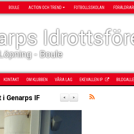
BOULE
ACTION OCH TREND
FOTBOLLSSKOLAN
FÖRÄLDRAR
rps Idrottsför
 Löpning - Boule
KONTAKT
OM KLUBBEN
VÅRA LAG
EKEVALLEN IP
BILDGALLE
 i Genarps IF
<
>