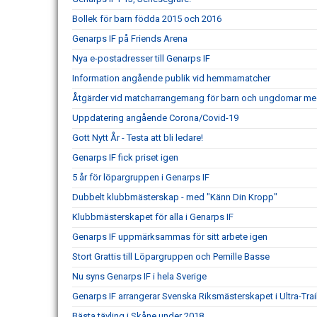
Bollek för barn födda 2015 och 2016
Genarps IF på Friends Arena
Nya e-postadresser till Genarps IF
Information angående publik vid hemmamatcher
Åtgärder vid matcharrangemang för barn och ungdomar me
Uppdatering angående Corona/Covid-19
Gott Nytt År - Testa att bli ledare!
Genarps IF fick priset igen
5 år för löpargruppen i Genarps IF
Dubbelt klubbmästerskap - med "Känn Din Kropp"
Klubbmästerskapet för alla i Genarps IF
Genarps IF uppmärksammas för sitt arbete igen
Stort Grattis till Löpargruppen och Pernille Basse
Nu syns Genarps IF i hela Sverige
Genarps IF arrangerar Svenska Riksmästerskapet i Ultra-Trai
Bästa tävling i Skåne under 2018