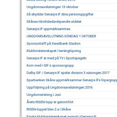
Ungdomsavslutningen 13 oktober
Så skyddar Genarps IF dina personuppgifter
Skånes Idrottsledarstipendie utdelat
Genarps IF uppmärksammas
UNGDOMSAVSLUTNING SÖNDAG 1 OKTOBER
Sponsorträff på Swedbank Stadion
Klubbmästerskapet i terränglöpning
Genarps IF är med på TV i Sportspegeln
Kom med i GIF:s sponsorgrupp
Dalby GIF / Genarps IF spelar division 3 säsongen 2017
Sparbanken Skåne uppmärksammar Genarps IFs löpargrup
Uppföljning på Ungdomsavslutningen 2016
Ungdomsträning i Juni
Årets RISEN-lopp är genomfört
RISEN-loppet blev 2:a i Skåne
Första klubbmästerskapet avgjort i Genarps IF