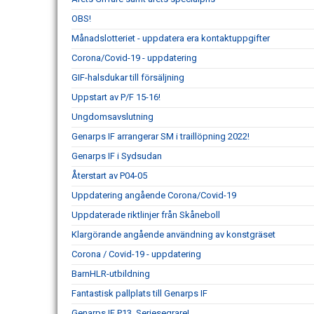
OBS!
Månadslotteriet - uppdatera era kontaktuppgifter
Corona/Covid-19 - uppdatering
GIF-halsdukar till försäljning
Uppstart av P/F 15-16!
Ungdomsavslutning
Genarps IF arrangerar SM i traillöpning 2022!
Genarps IF i Sydsudan
Återstart av P04-05
Uppdatering angående Corona/Covid-19
Uppdaterade riktlinjer från Skåneboll
Klargörande angående användning av konstgräset
Corona / Covid-19 - uppdatering
BarnHLR-utbildning
Fantastisk pallplats till Genarps IF
Genarps IF P13, Seriesegrare!