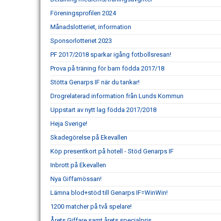
Föreningsprofilen 2024
Månadslotteriet, information
Sponsorlotteriet 2023
PF 2017/2018 sparkar igång fotbollsresan!
Prova på träning för barn födda 2017/18
Stötta Genarps IF när du tankar!
Drogrelaterad information från Lunds Kommun
Uppstart av nytt lag födda 2017/2018
Heja Sverige!
Skadegörelse på Ekevallen
Köp presentkort på hotell - Stöd Genarps IF
Inbrott på Ekevallen
Nya Giffamössan!
Lämna blod+stöd till Genarps IF=WinWin!
1200 matcher på två spelare!
Årets Giffare samt årets specialpris