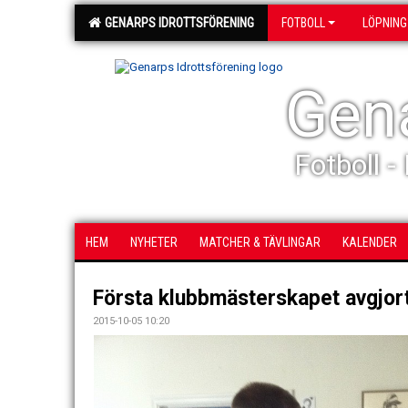
GENARPS IDROTTSFÖRENING
FOTBOLL
LÖPNING
Gena
Fotboll -
HEM
NYHETER
MATCHER & TÄVLINGAR
KALENDER
Första klubbmästerskapet avgjort
2015-10-05 10:20