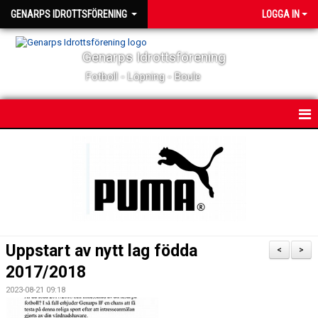
GENARPS IDROTTSFÖRENING
LOGGA IN
Genarps Idrottsförening
Fotboll - Löpning - Boule
HEM
NYHETER
MATCHER & TÄVLINGAR
KALENDER
Uppstart av nytt lag födda
<
>
KONTAKT
2017/2018
2023-08-21 09:18
OM KLUBBEN