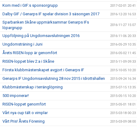
Kom med i GIF:s sponsorgrupp
2017-02-01 20:41
Dalby GIF / Genarps IF spelar division 3 säsongen 2017
2016-12-20 16:53
Sparbanken Skåne uppmärksammar Genarps IFs
2016-11-27 15:07
löpargrupp
Uppföljning på Ungdomsavslutningen 2016
2016-11-06 20:33
Ungdomsträning i Juni
2016-05-29 10:35
Årets RISEN-lopp är genomfört
2016-05-02 11:45
RISEN-loppet blev 2:a i Skåne
2015-11-09 09:33
Första klubbmästerskapet avgjort i Genarps IF
2015-10-05 10:20
Genarps IF Ungdomsavslutning 28 nov 2015 i Idrottshallen
2015-09-24 16:34
Klubbmästerskap i terränglöpning
2015-07-15 13:35
500 imponerar!
2015-05-15 10:20
RISEN-loppet genomfört
2015-05-01 18:01
Vårt nya cup tält o vimplar
2015-03-18 00:23
Vårt Pris! Årets Förening
2015-03-09 08:00
Årets förening 2015
2015-02-18 22:07