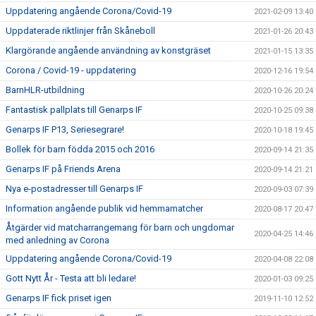
Uppdatering angående Corona/Covid-19
2021-02-09 13:40
Uppdaterade riktlinjer från Skåneboll
2021-01-26 20:43
Klargörande angående användning av konstgräset
2021-01-15 13:35
Corona / Covid-19 - uppdatering
2020-12-16 19:54
BarnHLR-utbildning
2020-10-26 20:24
Fantastisk pallplats till Genarps IF
2020-10-25 09:38
Genarps IF P13, Seriesegrare!
2020-10-18 19:45
Bollek för barn födda 2015 och 2016
2020-09-14 21:35
Genarps IF på Friends Arena
2020-09-14 21:21
Nya e-postadresser till Genarps IF
2020-09-03 07:39
Information angående publik vid hemmamatcher
2020-08-17 20:47
Åtgärder vid matcharrangemang för barn och ungdomar
2020-04-25 14:46
med anledning av Corona
Uppdatering angående Corona/Covid-19
2020-04-08 22:08
Gott Nytt År - Testa att bli ledare!
2020-01-03 09:25
Genarps IF fick priset igen
2019-11-10 12:52