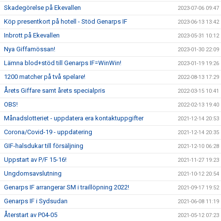
Skadegörelse på Ekevallen
2023-07-06 09:47
Köp presentkort på hotell - Stöd Genarps IF
2023-06-13 13:42
Inbrott på Ekevallen
2023-05-31 10:12
Nya Giffamössan!
2023-01-30 22:09
Lämna blod+stöd till Genarps IF=WinWin!
2023-01-19 19:26
1200 matcher på två spelare!
2022-08-13 17:29
Årets Giffare samt årets specialpris
2022-03-15 10:41
OBS!
2022-02-13 19:40
Månadslotteriet - uppdatera era kontaktuppgifter
2021-12-14 20:53
Corona/Covid-19 - uppdatering
2021-12-14 20:35
GIF-halsdukar till försäljning
2021-12-10 06:28
Uppstart av P/F 15-16!
2021-11-27 19:23
Ungdomsavslutning
2021-10-12 20:54
Genarps IF arrangerar SM i traillöpning 2022!
2021-09-17 19:52
Genarps IF i Sydsudan
2021-06-08 11:19
Återstart av P04-05
2021-05-12 07:23