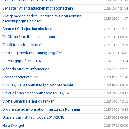
Lämna blod och stöd Genarps IF
2025-05-20 22:15
Senaste nytt ang attacken mot sportadmin
2025-03-14 21:04
Viktigt meddelande till berörda av SportAdmins
2025-02-06 14:57
personuppgiftsincident
Ännu ett Giffaljus har slocknat
2024-04-13 19:32
Ett Giffahjärta till har lämnat oss
2024-04-11 08:46
Ett bättre fotbollsklimat!
2024-04-10 19:29
Betalning medlems/träningsavgifter
2024-02-21 14:42
Föreningsprofilen 2024
2024-01-18 20:54
Månadslotteriet, information
2024-01-16 22:01
Sponsorlotteriet 2023
2023-12-28 11:20
PF 2017/2018 sparkar igång fotbollsresan!
2023-10-02 09:29
Prova på träning för barn födda 2017/18
2023-09-22 19:17
Stötta Genarps IF när du tankar!
2023-09-06 12:35
Drogrelaterad information från Lunds Kommun
2023-09-02 10:13
Uppstart av nytt lag födda 2017/2018
2023-08-21 09:18
Heja Sverige!
2023-07-20 09:20