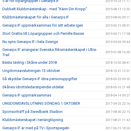
5 år för löpargruppen i Genarps IF
2019-10-23 11:17
Dubbelt klubbmästerskap - med "Känn Din Kropp"
2019-08-13 12:55
Klubbmästerskapet för alla i Genarps IF
2019-08-05 09:11
Genarps IF uppmärksammas för sitt arbete igen
2019-05-15 08:31
Stort Grattis till Löpargruppen och Pernille Basse
2019-04-11 17:58
Nu syns Genarps IF i hela Sverige
2019-03-04 09:44
Genarps IF arrangerar Svenska Riksmästerskapet i Ultra-
2019-01-08 16:00
Trail
Bästa tävling i Skåne under 2018
2018-12-02 08:41
Ungdomsavslutningen 13 oktober
2018-10-21 12:31
Så skyddar Genarps IF dina personuppgifter
2018-05-23 09:55
Skånes Idrottsledarstipendie utdelat
2018-05-16 21:48
Genarps IF uppmärksammas
2018-04-14 09:27
UNGDOMSAVSLUTNING SÖNDAG 1 OKTOBER
2017-09-25 22:16
Sponsorträff på Swedbank Stadion
2017-08-30 22:15
Klubbmästerskapet i terränglöpning
2017-08-21 11:42
Genarps IF är med på TV i Sportspegeln
2017-06-15 18:26