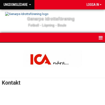
UNGDOMSLEDARE
LOGGA IN
Genarps Idrottsförening
Fotboll - Löpning - Boule
HEM
NYHETER
KALENDER
TRUPPEN
Kontakt
BILDGALLERI
DOKUMENT