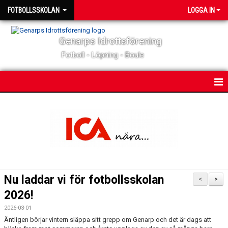
FOTBOLLSSKOLAN
LOGGA IN
Genarps Idrottsförening
Fotboll - Löpning - Boule
HEM
NYHETER
KONTAKT
BILDGALLERI
Nu laddar vi för fotbollsskolan
<
>
2026!
2026-03-01
Äntligen börjar vintern släppa sitt grepp om Genarp och det är dags att