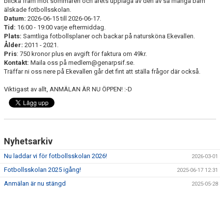
blicka fram mot sommaren och årets upplaga av den av så många barn
älskade fotbollsskolan.
Datum:
2026-06-15 till 2026-06-17.
Tid:
16:00 - 19:00 varje eftermiddag.
Plats:
Samtliga fotbollsplaner och backar på natursköna Ekevallen.
Ålder:
2011 - 2021.
Pris
: 750 kronor plus en avgift för faktura om 49kr.
Kontakt:
Maila oss på medlem@genarpsif.se.
Träffar ni oss nere på Ekevallen går det fint att ställa frågor där också.
Viktigast av allt, ANMÄLAN ÄR NU ÖPPEN! :-D
Nyhetsarkiv
Nu laddar vi för fotbollsskolan 2026!
2026-03-01
Fotbollsskolan 2025 igång!
2025-06-17 12:31
Anmälan är nu stängd
2025-05-28