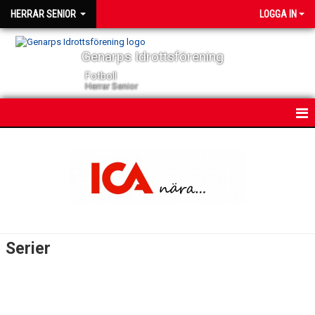
HERRAR SENIOR
LOGGA IN
Genarps Idrottsförening
Fotboll
Herrar Senior
HEM
NYHETER
KONTAKT
KALENDER
Serier
TRUPPEN
SERIER