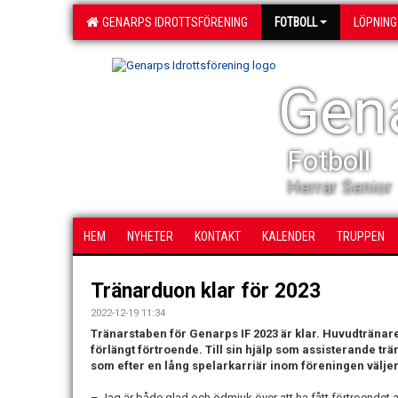
GENARPS IDROTTSFÖRENING
FOTBOLL
LÖPNING
Gena
Fotboll
Herrar Senior
HEM
NYHETER
KONTAKT
KALENDER
TRUPPEN
Tränarduon klar för 2023
2022-12-19 11:34
Tränarstaben för Genarps IF 2023 är klar. Huvudtränar
förlängt förtroende. Till sin hjälp som assisterande t
som efter en lång spelarkarriär inom föreningen väljer 
– Jag är både glad och ödmjuk över att ha fått förtroendet 