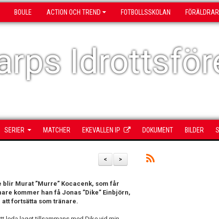
BOULE
ACTION OCH TREND
FOTBOLLSSKOLAN
FÖRÄLDRAR
rps Idrottsför
SERIER
MATCHER
EKEVALLEN IP
DOKUMENT
BILDER
S
<
>
e blir Murat ”Murre” Kocacenk, som får
ränare kommer han få Jonas ”Dike” Einbjörn,
att fortsätta som tränare.
att leda laget tillsammans med Dike vid min