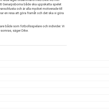
 att Genarpsborna både ska uppskatta spelet
vanschlusta och är alla mycket motiverade till
har en resa att göra framåt och det ska vi göra
are både som fotbollsspelare och individer. Vi
 somras, säger Dike.