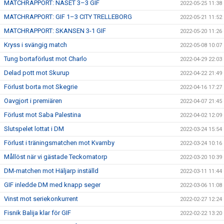
MATCHRAPPORT: NÄSET 3–3 GIF
2022-05-25 11:38
MATCHRAPPORT: GIF 1–3 CITY TRELLEBORG
2022-05-21 11:52
MATCHRAPPORT: SKANSEN 3-1 GIF
2022-05-20 11:26
Kryss i svängig match
2022-05-08 10:07
Tung bortaförlust mot Charlo
2022-04-29 22:03
Delad pott mot Skurup
2022-04-22 21:49
Förlust borta mot Skegrie
2022-04-16 17:27
Oavgjort i premiären
2022-04-07 21:45
Förlust mot Saba Palestina
2022-04-02 12:09
Slutspelet lottat i DM
2022-03-24 15:54
Förlust i träningsmatchen mot Kvarnby
2022-03-24 10:16
Mållöst när vi gästade Teckomatorp
2022-03-20 10:39
DM-matchen mot Häljarp inställd
2022-03-11 11:44
GIF inledde DM med knapp seger
2022-03-06 11:08
Vinst mot seriekonkurrent
2022-02-27 12:24
Fisnik Balija klar för GIF
2022-02-22 13:20