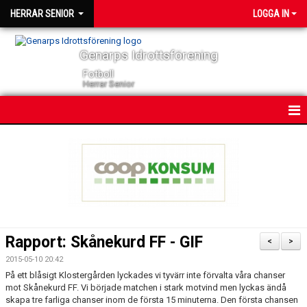
HERRAR SENIOR
LOGGA IN
Genarps Idrottsförening
Fotboll
Herrar Senior
HEM
NYHETER
KONTAKT
KALENDER
Rapport: Skånekurd FF - GIF
<
>
TRUPPEN
2015-05-10 20:42
På ett blåsigt Klostergården lyckades vi tyvärr inte förvalta våra chanser
SERIER
mot Skånekurd FF. Vi började matchen i stark motvind men lyckas ändå
skapa tre farliga chanser inom de första 15 minuterna. Den första chansen