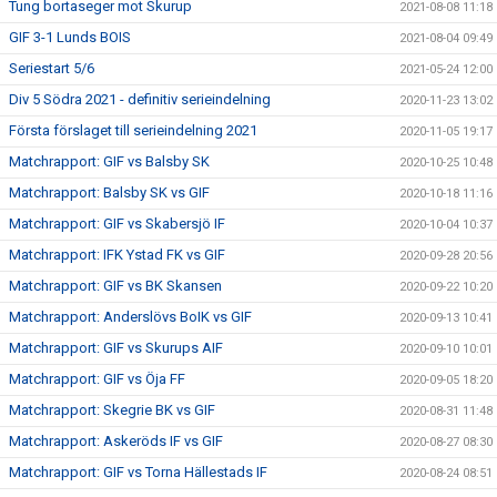
Tung bortaseger mot Skurup
2021-08-08 11:18
GIF 3-1 Lunds BOIS
2021-08-04 09:49
Seriestart 5/6
2021-05-24 12:00
Div 5 Södra 2021 - definitiv serieindelning
2020-11-23 13:02
Första förslaget till serieindelning 2021
2020-11-05 19:17
Matchrapport: GIF vs Balsby SK
2020-10-25 10:48
Matchrapport: Balsby SK vs GIF
2020-10-18 11:16
Matchrapport: GIF vs Skabersjö IF
2020-10-04 10:37
Matchrapport: IFK Ystad FK vs GIF
2020-09-28 20:56
Matchrapport: GIF vs BK Skansen
2020-09-22 10:20
Matchrapport: Anderslövs BoIK vs GIF
2020-09-13 10:41
Matchrapport: GIF vs Skurups AIF
2020-09-10 10:01
Matchrapport: GIF vs Öja FF
2020-09-05 18:20
Matchrapport: Skegrie BK vs GIF
2020-08-31 11:48
Matchrapport: Askeröds IF vs GIF
2020-08-27 08:30
Matchrapport: GIF vs Torna Hällestads IF
2020-08-24 08:51