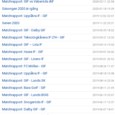
Matchrapport: GIF vs Veberöds AIF
2020-02-11 22:58
Säsongen 2020 är igång
2020-01-18 19:39
Matchrapport: Uppåkra IF - GIF
2019-12-02 22:47
Serien 2020
2019-11-22 23:21
Matchrapport: GIF - Dalby GIF
2019-09-29 18:02
Matchrapport: Teknologkårens IF LTH - GIF
2019-09-21 10:33
Matchrapport: GIF – Liria IF
2019-09-14 19:50
Matchrapport: Husie IF - GIF
2019-09-07 20:06
Matchrapport: GIF - Linero IF
2019-09-01 20:52
Matchrapport: FC Möllan - GIF
2019-08-24 11:07
Matchrapport: Uppåkra IF - GIF
2019-08-18 10:38
Matchrapport: GIF - Lunds SK
2019-08-14 23:36
Matchrapport: Bara GoIF - GIF
2019-08-11 21:09
Matchrapport: GIF - Lunds BOIS
2019-06-19 23:07
Matchrapport: Snogeröds IF - GIF
2019-06-17 12:37
Matchrapport: Dalby GIF - GIF
2019-06-07 18:41