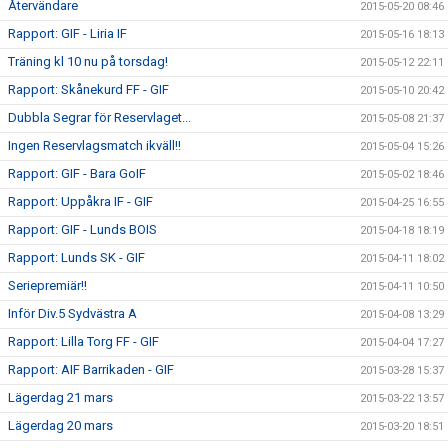
Återvändare
2015-05-20 08:46
Rapport: GIF - Liria IF
2015-05-16 18:13
Träning kl 10 nu på torsdag!
2015-05-12 22:11
Rapport: Skånekurd FF - GIF
2015-05-10 20:42
Dubbla Segrar för Reservlaget...
2015-05-08 21:37
Ingen Reservlagsmatch ikväll!!
2015-05-04 15:26
Rapport: GIF - Bara GoIF
2015-05-02 18:46
Rapport: Uppåkra IF - GIF
2015-04-25 16:55
Rapport: GIF - Lunds BOIS
2015-04-18 18:19
Rapport: Lunds SK - GIF
2015-04-11 18:02
Seriepremiär!!
2015-04-11 10:50
Inför Div.5 Sydvästra A
2015-04-08 13:29
Rapport: Lilla Torg FF - GIF
2015-04-04 17:27
Rapport: AIF Barrikaden - GIF
2015-03-28 15:37
Lägerdag 21 mars
2015-03-22 13:57
Lägerdag 20 mars
2015-03-20 18:51