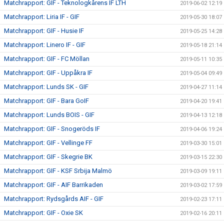
Matchrapport: GIF - Teknologkårens IF LTH
2019-06-02 12:19
Matchrapport: Liria IF - GIF
2019-05-30 18:07
Matchrapport: GIF - Husie IF
2019-05-25 14:28
Matchrapport: Linero IF - GIF
2019-05-18 21:14
Matchrapport: GIF - FC Möllan
2019-05-11 10:35
Matchrapport: GIF - Uppåkra IF
2019-05-04 09:49
Matchrapport: Lunds SK - GIF
2019-04-27 11:14
Matchrapport: GIF - Bara GoIF
2019-04-20 19:41
Matchrapport: Lunds BOIS - GIF
2019-04-13 12:18
Matchrapport: GIF - Snogeröds IF
2019-04-06 19:24
Matchrapport: GIF - Vellinge FF
2019-03-30 15:01
Matchrapport: GIF - Skegrie BK
2019-03-15 22:30
Matchrapport: GIF - KSF Srbija Malmö
2019-03-09 19:11
Matchrapport: GIF - AIF Barrikaden
2019-03-02 17:59
Matchrapport: Rydsgårds AIF - GIF
2019-02-23 17:11
Matchrapport: GIF - Oxie SK
2019-02-16 20:11