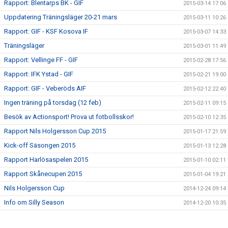
Rapport: Blentarps BK - GIF
2015-03-14 17:06
Uppdatering Träningsläger 20-21 mars
2015-03-11 10:26
Rapport: GIF - KSF Kosova IF
2015-03-07 14:33
Träningsläger
2015-03-01 11:49
Rapport: Vellinge FF - GIF
2015-02-28 17:56
Rapport: IFK Ystad - GIF
2015-02-21 19:00
Rapport: GIF - Veberöds AIF
2015-02-12 22:40
Ingen träning på torsdag (12 feb)
2015-02-11 09:15
Besök av Actionsport! Prova ut fotbollsskor!
2015-02-10 12:35
Rapport Nils Holgersson Cup 2015
2015-01-17 21:59
Kick-off Säsongen 2015
2015-01-13 12:28
Rapport Harlösaspelen 2015
2015-01-10 02:11
Rapport Skånecupen 2015
2015-01-04 19:21
Nils Holgersson Cup
2014-12-24 09:14
Info om Silly Season
2014-12-20 10:35
Seriepremiär 2015
2014-12-20 10:34