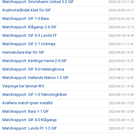
Matchrapport: Simrishamn United 3-2 GIF
2023-10-12 11:30
Kvalmotståndet klart för GIF
2023-10-09 10:17
Matchrapport: GIF 1-0 Bara
2023-10-02 22:15
Matchrapport: Klågerup 2-6 GIF
2023-09-24 12:13
Matchrapport: GIF 0-3 Lunds FF
2023-09-18 14:39
Matchrapport: GIF 2-1 Holmeja
2023-09-11 11:41
Hemvändare klar för GIF
2023-09-03 19:31
Matchrapport: Kävlinge Harrie 2-0 GIF
2023-09-02 13:21
Matchrapport: GIF 9-0 Helsingkrona
2023-08-27 17:05
Matchrapport: Hallands Nation 1-2 GIF
2023-08-21 12:47
Värpinge har lämnat WO
2023-06-21 13:50
Matchrapport: GIF 1-0 Teknologkåren
2023-06-19 15:40
Kvällens match tyvärr inställd
2023-06-09 17:03
Matchrapport: Bara 1-1 GIF
2023-06-05 12:09
Matchrapport: GIF 4-0 Klågerup
2023-05-28 11:29
Matchrapport: Lunds FF 1-3 GIF
2023-05-21 12:41