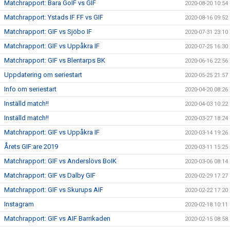
Matchrapport: Bara GoIF vs GIF
2020-08-20 10:54
Matchrapport: Ystads IF FF vs GIF
2020-08-16 09:52
Matchrapport: GIF vs Sjöbo IF
2020-07-31 23:10
Matchrapport: GIF vs Uppåkra IF
2020-07-25 16:30
Matchrapport: GIF vs Blentarps BK
2020-06-16 22:56
Uppdatering om seriestart
2020-05-25 21:57
Info om seriestart
2020-04-20 08:26
Inställd match!!
2020-04-03 10:22
Inställd match!!
2020-03-27 18:24
Matchrapport: GIF vs Uppåkra IF
2020-03-14 19:26
Årets GIF:are 2019
2020-03-11 15:25
Matchrapport: GIF vs Anderslövs BoIK
2020-03-06 08:14
Matchrapport: GIF vs Dalby GIF
2020-02-29 17:27
Matchrapport: GIF vs Skurups AIF
2020-02-22 17:20
Instagram
2020-02-18 10:11
Matchrapport: GIF vs AIF Barrikaden
2020-02-15 08:58