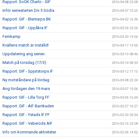
Rapport: SoGK Charlo - GIF
2016-04-08 23:08
Inför seriestarten Div 5 Södra
2016-04-07 10:25
Rapport: GIF - Blentarps BK
2016-04-02 16:36
Rapport: GIF - Uppåkra IF
2016-03-24 23:26
Femkamp
2016-03-20 19:56
Kvällens match är inställd!
2016-03-17 13:50
Uppdatering ang serien
2016-03-15 08:46
Match på torsdag (17/3)
2016-03-14 08:33
Rapport: GIF - Spjutstorps IF
2016-03-12 17:15
Ny motståndare på lördag
2016-03-08 22:24
Ang lördagen den 19 mars
2016-03-07 10:06
Rapport: GIF - Lilla Torg FF
2016-03-05 16:04
Rapport: GIF - AIF Barrikaden
2016-02-27 16:27
Rapport: GIF - Ystads IF FF
2016-02-20 20:54
Rapport: GIF - Veberöds AIF
2016-02-16 23:58
Info om kommande aktiviteter
2016-02-06 14:02