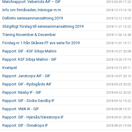
Matchrapport: Veberöds AIF – GIF
2019-02-09 17:22
Info om frimånaden, träningar m.m.
2018-12-19 16:18
Definitiv seriesammansättning 2019
2018-12-12 13:03
Slutgiltigt förslag till seriesammansättning 2019
2018-11-21 13:22
Träning November & December
2018-11-06 16:38
Förslag nr 1 från Skånes FF avs serie för 2019
2018-11-01 19:17
Rapport: GIF - KSF Srbija Malmö
2018-10-27 20:08
Rapport: KSF Srbija Malmö - GIF
2018-10-20 19:19
Kvalspel
2018-10-15 09:11
Rapport: Janstorps AIF - GIF
2018-10-07 20:10
Rapport: GIF - Rydsgårds AIF
2018-09-29 20:02
Rapport: Näsby IF - GIF
2018-09-22 20:02
Rapport: GIF - Södra Sandby IF
2018-09-16 19:22
Rapport: VMA IK - GIF
2018-09-08 19:27
Rapport: GIF - Hjärsås/Värestorps IF
2018-09-01 20:00
Rapport: GIF - Önneköps IF
2018-08-25 19:04