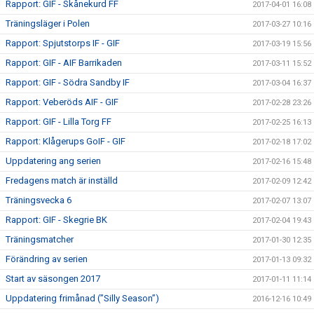
Rapport: GIF - Skånekurd FF
2017-04-01 16:08
Träningsläger i Polen
2017-03-27 10:16
Rapport: Spjutstorps IF - GIF
2017-03-19 15:56
Rapport: GIF - AIF Barrikaden
2017-03-11 15:52
Rapport: GIF - Södra Sandby IF
2017-03-04 16:37
Rapport: Veberöds AIF - GIF
2017-02-28 23:26
Rapport: GIF - Lilla Torg FF
2017-02-25 16:13
Rapport: Klågerups GoIF - GIF
2017-02-18 17:02
Uppdatering ang serien
2017-02-16 15:48
Fredagens match är inställd
2017-02-09 12:42
Träningsvecka 6
2017-02-07 13:07
Rapport: GIF - Skegrie BK
2017-02-04 19:43
Träningsmatcher
2017-01-30 12:35
Förändring av serien
2017-01-13 09:32
Start av säsongen 2017
2017-01-11 11:14
Uppdatering frimånad (”Silly Season”)
2016-12-16 10:49