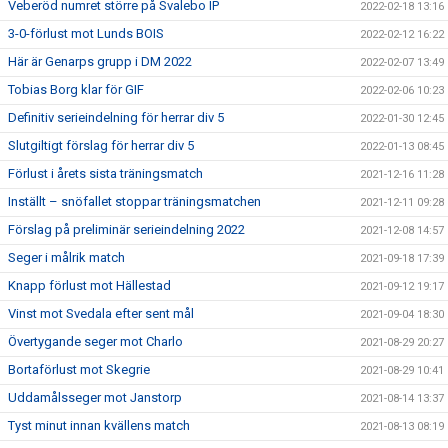
Veberöd numret större på Svalebo IP
2022-02-18 13:16
3-0-förlust mot Lunds BOIS
2022-02-12 16:22
Här är Genarps grupp i DM 2022
2022-02-07 13:49
Tobias Borg klar för GIF
2022-02-06 10:23
Definitiv serieindelning för herrar div 5
2022-01-30 12:45
Slutgiltigt förslag för herrar div 5
2022-01-13 08:45
Förlust i årets sista träningsmatch
2021-12-16 11:28
Inställt – snöfallet stoppar träningsmatchen
2021-12-11 09:28
Förslag på preliminär serieindelning 2022
2021-12-08 14:57
Seger i målrik match
2021-09-18 17:39
Knapp förlust mot Hällestad
2021-09-12 19:17
Vinst mot Svedala efter sent mål
2021-09-04 18:30
Övertygande seger mot Charlo
2021-08-29 20:27
Bortaförlust mot Skegrie
2021-08-29 10:41
Uddamålsseger mot Janstorp
2021-08-14 13:37
Tyst minut innan kvällens match
2021-08-13 08:19