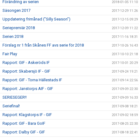
Förändring av serien
2018-01-05 11:10
Säsongen 2017
2017-12-29 11:26
Uppdatering frimånad (”Silly Season”)
2017-12-15 09:29
Seriepremiär 2018
2017-12-09 11:22
Serien 2018
2017-11-16 18:31
Förslag nr 1 från Skånes FF avs serie för 2018
2017-10-26 16:43
Fair Play
2017-10-10 21:18
Rapport: GIF - Askeröds IF
2017-10-01 20:29
Rapport: Skabersjö IF - GIF
2017-09-24 19:21
Rapport: GIF - Torna Hällestads IF
2017-09-14 22:56
Rapport: Janstorps AIF - GIF
2017-09-09 22:30
SERIESEGER!!
2017-09-09 16:33
Seriefinal!
2017-09-08 18:21
Rapport: Klagstorps IF - GIF
2017-09-02 18:59
Rapport: GIF - Bara GoIF
2017-08-25 22:30
Rapport: Dalby GIF - GIF
2017-08-18 22:41