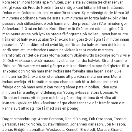
kom redan inom första spelminuten. Den sista av dessa tre chanser var
MATCHER
riktigt vass när Fredde Norén från sin högerkant hittar in till en fristående
Oskar men Oskars nick smiter utanför stolpen. Spelmässigt är de första 35
EKEVALLEN IP
minuterna godkända men de sista 10 minuterna av första halvlek blir vi lite
passiva och stillastående och hamnar under press. I den 37:e minuten gör
Skånekurd 1-0 på en hörna. Kort därefter är Skånekurd nära att göra 2-0
DOKUMENT
men Murre är ute och lyckas precis få fingrarna på bollen. Tyvärr kan vi inte
hålla emot halvleken ut utan Skånekurd kan göra 2-0 några få minuter innan
BILDER
pausvilan. Vi har därmed ett svårt läge inför andra halvlek men det känns
ändå som att i medvinden i andra halvleken kan vi vända matchen.
STATISTIK
Framförallt var det de stora ytorna bakom Skånekurds backlinje som vi ville
åt. Och vi skapar också massor av chanser i andra halvlek. Strand kommer
förbi sin försvarare ett antal gånger och kan därmed skapa farligheter. Bl. a
ÅRSKORT A-LAG 2026
är Young och Norén nära men lyckas inte förvalta sina lägen. I den 65:e
minuten har Skånekurd en stor chans att punktera matchen men Murre
lyckas avvärja. Vi fortsätter skapa chanser och bl. a Johannes har ett
friläge och på hans avslut kan Young sånär peta in bollen. I den 82:e
minuten får vi äntligen utdelning när Young avlossar stora bössan. Vi
försöker forcera ytterligare och bl. a på en trippelhörna är vi nära att
kvittera. Självklart får Skånekurd några chanser när vi går framåt men det
känns surt att idag inte få med oss en poäng.
Dagens matchtrupp: Anton Persson, Daniel Young, Erik Ottosson, Fredric
Larsson, Fredrik Norén, Gustav Nilsson, Johannes Karlsson, Jon Nilsson,
Jonas Einbjörn, Jonathan Westacott, Kenneth Brostedt, Marcus Strand,