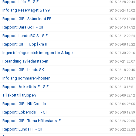
Rapport: Liria IF - GIF
2015-08-28 22:44
Info ang Reservlaget & P99
2015-08-24 16:02
Rapport: GIF - Skånekurd FF
2015-08-22 19:58
Rapport: Bara GoIF - GIF
2015-08-15 17:32
Rapport: Lunds BOIS - GIF
2015-08-12 22:24
Rapport: GIF – Uppåkra IF
2015-08-08 18:22
Ingen träningsmatch imorgon för A-laget
2015-07-30 22:16
Förändring av ledarstaben
2015-07-21 23:07
Rapport: GIF - Lunds SK
2015-06-18 22:45
Info ang sommaren/hösten
2015-06-17 11:27
Rapport: Askeröds IF - GIF
2015-06-13 18:51
Tillskott till truppen
2015-06-09 22:12
Rapport: GIF - NK Croatia
2015-06-04 23:05
Rapport: Löberöds IF - GIF
2015-05-30 19:59
Rapport: GIF - Torna Hällestads IF
2015-05-26 22:55
Rapport: Lunds FF - GIF
2015-05-22 22:23