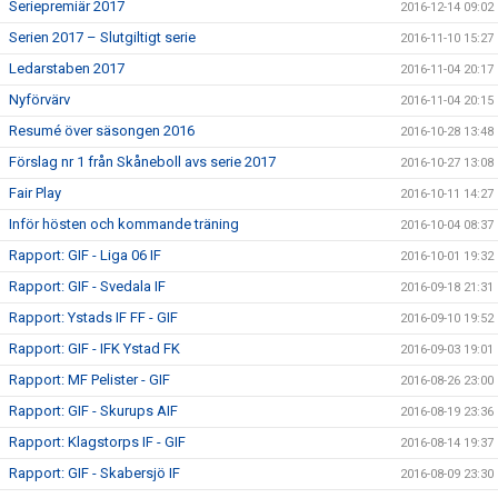
Seriepremiär 2017
2016-12-14 09:02
Serien 2017 – Slutgiltigt serie
2016-11-10 15:27
Ledarstaben 2017
2016-11-04 20:17
Nyförvärv
2016-11-04 20:15
Resumé över säsongen 2016
2016-10-28 13:48
Förslag nr 1 från Skåneboll avs serie 2017
2016-10-27 13:08
Fair Play
2016-10-11 14:27
Inför hösten och kommande träning
2016-10-04 08:37
Rapport: GIF - Liga 06 IF
2016-10-01 19:32
Rapport: GIF - Svedala IF
2016-09-18 21:31
Rapport: Ystads IF FF - GIF
2016-09-10 19:52
Rapport: GIF - IFK Ystad FK
2016-09-03 19:01
Rapport: MF Pelister - GIF
2016-08-26 23:00
Rapport: GIF - Skurups AIF
2016-08-19 23:36
Rapport: Klagstorps IF - GIF
2016-08-14 19:37
Rapport: GIF - Skabersjö IF
2016-08-09 23:30