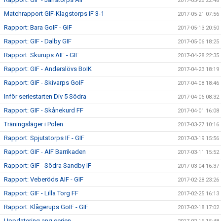
2017-05-26 22:48
Matchrapport GIF-Klagstorps IF 3-1
2017-05-21 07:56
Rapport: Bara GoIF - GIF
2017-05-13 20:50
Rapport: GIF - Dalby GIF
2017-05-06 18:25
Rapport: Skurups AIF - GIF
2017-04-28 22:35
Rapport: GIF - Anderslövs BoIK
2017-04-23 18:19
Rapport: GIF - Skivarps GoIF
2017-04-08 18:46
Inför seriestarten Div 5 Södra
2017-04-06 08:32
Rapport: GIF - Skånekurd FF
2017-04-01 16:08
Träningsläger i Polen
2017-03-27 10:16
Rapport: Spjutstorps IF - GIF
2017-03-19 15:56
Rapport: GIF - AIF Barrikaden
2017-03-11 15:52
Rapport: GIF - Södra Sandby IF
2017-03-04 16:37
Rapport: Veberöds AIF - GIF
2017-02-28 23:26
Rapport: GIF - Lilla Torg FF
2017-02-25 16:13
Rapport: Klågerups GoIF - GIF
2017-02-18 17:02
Uppdatering ang serien