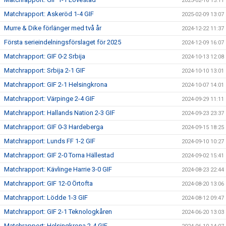
2025-02-16 15:11
Matchrapport: Askeröd 1-4 GIF
2025-02-09 13:07
Murre & Dike förlänger med två år
2024-12-22 11:37
Första serieindelningsförslaget för 2025
2024-12-09 16:07
Matchrapport: GIF 0-2 Srbija
2024-10-13 12:08
Matchrapport: Srbija 2-1 GIF
2024-10-10 13:01
Matchrapport: GIF 2-1 Helsingkrona
2024-10-07 14:01
Matchrapport: Värpinge 2-4 GIF
2024-09-29 11:11
Matchrapport: Hallands Nation 2-3 GIF
2024-09-23 23:37
Matchrapport: GIF 0-3 Hardeberga
2024-09-15 18:25
Matchrapport: Lunds FF 1-2 GIF
2024-09-10 10:27
Matchrapport: GIF 2-0 Torna Hällestad
2024-09-02 15:41
Matchrapport: Kävlinge Harrie 3-0 GIF
2024-08-23 22:44
Matchrapport: GIF 12-0 Örtofta
2024-08-20 13:06
Matchrapport: Lödde 1-3 GIF
2024-08-12 09:47
Matchrapport: GIF 2-1 Teknologkåren
2024-06-20 13:03
Matchrapport: Helsingkrona 2-4 GIF