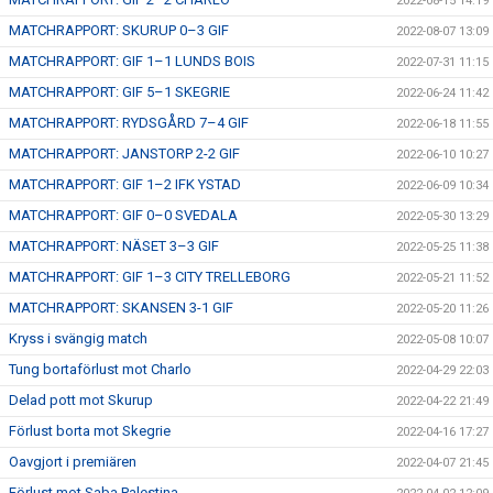
2022-08-15 14:19
MATCHRAPPORT: SKURUP 0–3 GIF
2022-08-07 13:09
MATCHRAPPORT: GIF 1–1 LUNDS BOIS
2022-07-31 11:15
MATCHRAPPORT: GIF 5–1 SKEGRIE
2022-06-24 11:42
MATCHRAPPORT: RYDSGÅRD 7–4 GIF
2022-06-18 11:55
MATCHRAPPORT: JANSTORP 2-2 GIF
2022-06-10 10:27
MATCHRAPPORT: GIF 1–2 IFK YSTAD
2022-06-09 10:34
MATCHRAPPORT: GIF 0–0 SVEDALA
2022-05-30 13:29
MATCHRAPPORT: NÄSET 3–3 GIF
2022-05-25 11:38
MATCHRAPPORT: GIF 1–3 CITY TRELLEBORG
2022-05-21 11:52
MATCHRAPPORT: SKANSEN 3-1 GIF
2022-05-20 11:26
Kryss i svängig match
2022-05-08 10:07
Tung bortaförlust mot Charlo
2022-04-29 22:03
Delad pott mot Skurup
2022-04-22 21:49
Förlust borta mot Skegrie
2022-04-16 17:27
Oavgjort i premiären
2022-04-07 21:45
Förlust mot Saba Palestina