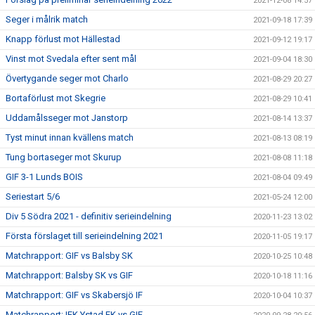
2021-12-08 14:57
Seger i målrik match
2021-09-18 17:39
Knapp förlust mot Hällestad
2021-09-12 19:17
Vinst mot Svedala efter sent mål
2021-09-04 18:30
Övertygande seger mot Charlo
2021-08-29 20:27
Bortaförlust mot Skegrie
2021-08-29 10:41
Uddamålsseger mot Janstorp
2021-08-14 13:37
Tyst minut innan kvällens match
2021-08-13 08:19
Tung bortaseger mot Skurup
2021-08-08 11:18
GIF 3-1 Lunds BOIS
2021-08-04 09:49
Seriestart 5/6
2021-05-24 12:00
Div 5 Södra 2021 - definitiv serieindelning
2020-11-23 13:02
Första förslaget till serieindelning 2021
2020-11-05 19:17
Matchrapport: GIF vs Balsby SK
2020-10-25 10:48
Matchrapport: Balsby SK vs GIF
2020-10-18 11:16
Matchrapport: GIF vs Skabersjö IF
2020-10-04 10:37
Matchrapport: IFK Ystad FK vs GIF