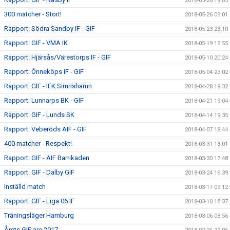
2018-05-26 19:03
300 matcher - Stort!
2018-05-26 09:01
Rapport: Södra Sandby IF - GIF
2018-05-23 23:10
Rapport: GIF - VMA IK
2018-05-19 19:55
Rapport: Hjärsås/Värestorps IF - GIF
2018-05-10 20:24
Rapport: Önneköps IF - GIF
2018-05-04 23:02
Rapport: GIF - IFK Simrishamn
2018-04-28 19:32
Rapport: Lunnarps BK - GIF
2018-04-21 19:04
Rapport: GIF - Lunds SK
2018-04-14 19:35
Rapport: Veberöds AIF - GIF
2018-04-07 18:44
400 matcher - Respekt!
2018-03-31 13:01
Rapport: GIF - AIF Barrikaden
2018-03-30 17:48
Rapport: GIF - Dalby GIF
2018-03-24 16:39
Inställd match
2018-03-17 09:12
Rapport: GIF - Liga 06 IF
2018-03-10 18:37
Träningsläger Hamburg
2018-03-06 08:56
Årets GIF:are 2017