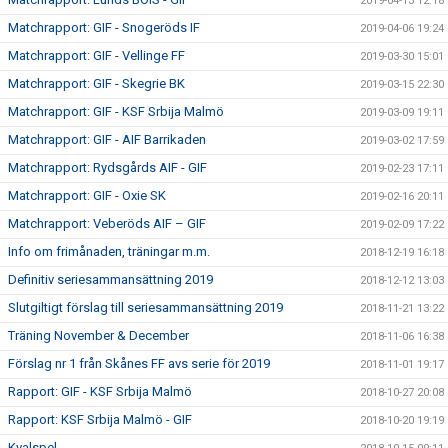
2019-04-13 12:18
Matchrapport: GIF - Snogeröds IF
2019-04-06 19:24
Matchrapport: GIF - Vellinge FF
2019-03-30 15:01
Matchrapport: GIF - Skegrie BK
2019-03-15 22:30
Matchrapport: GIF - KSF Srbija Malmö
2019-03-09 19:11
Matchrapport: GIF - AIF Barrikaden
2019-03-02 17:59
Matchrapport: Rydsgårds AIF - GIF
2019-02-23 17:11
Matchrapport: GIF - Oxie SK
2019-02-16 20:11
Matchrapport: Veberöds AIF – GIF
2019-02-09 17:22
Info om frimånaden, träningar m.m.
2018-12-19 16:18
Definitiv seriesammansättning 2019
2018-12-12 13:03
Slutgiltigt förslag till seriesammansättning 2019
2018-11-21 13:22
Träning November & December
2018-11-06 16:38
Förslag nr 1 från Skånes FF avs serie för 2019
2018-11-01 19:17
Rapport: GIF - KSF Srbija Malmö
2018-10-27 20:08
Rapport: KSF Srbija Malmö - GIF
2018-10-20 19:19
Kvalspel