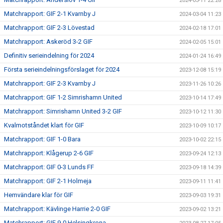
2024-03-11 22:28
Matchrapport: GIF 2-1 Kvarnby J
2024-03-04 11:23
Matchrapport: GIF 2-3 Lövestad
2024-02-18 17:01
Matchrapport: Askeröd 3-2 GIF
2024-02-05 15:01
Definitiv serieindelning för 2024
2024-01-24 16:49
Första serieindelningsförslaget för 2024
2023-12-08 15:19
Matchrapport: GIF 2-3 Kvarnby J
2023-11-26 10:26
Matchrapport: GIF 1-2 Simrishamn United
2023-10-14 17:49
Matchrapport: Simrishamn United 3-2 GIF
2023-10-12 11:30
Kvalmotståndet klart för GIF
2023-10-09 10:17
Matchrapport: GIF 1-0 Bara
2023-10-02 22:15
Matchrapport: Klågerup 2-6 GIF
2023-09-24 12:13
Matchrapport: GIF 0-3 Lunds FF
2023-09-18 14:39
Matchrapport: GIF 2-1 Holmeja
2023-09-11 11:41
Hemvändare klar för GIF
2023-09-03 19:31
Matchrapport: Kävlinge Harrie 2-0 GIF
2023-09-02 13:21
Matchrapport: GIF 9-0 Helsingkrona