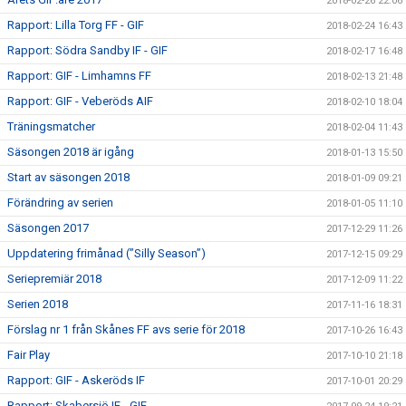
2018-02-26 22:06
Rapport: Lilla Torg FF - GIF
2018-02-24 16:43
Rapport: Södra Sandby IF - GIF
2018-02-17 16:48
Rapport: GIF - Limhamns FF
2018-02-13 21:48
Rapport: GIF - Veberöds AIF
2018-02-10 18:04
Träningsmatcher
2018-02-04 11:43
Säsongen 2018 är igång
2018-01-13 15:50
Start av säsongen 2018
2018-01-09 09:21
Förändring av serien
2018-01-05 11:10
Säsongen 2017
2017-12-29 11:26
Uppdatering frimånad (”Silly Season”)
2017-12-15 09:29
Seriepremiär 2018
2017-12-09 11:22
Serien 2018
2017-11-16 18:31
Förslag nr 1 från Skånes FF avs serie för 2018
2017-10-26 16:43
Fair Play
2017-10-10 21:18
Rapport: GIF - Askeröds IF
2017-10-01 20:29
Rapport: Skabersjö IF - GIF