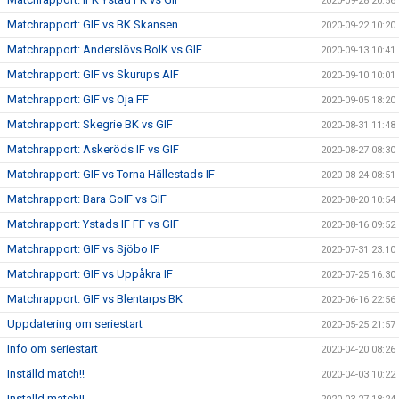
2020-09-28 20:56
Matchrapport: GIF vs BK Skansen
2020-09-22 10:20
Matchrapport: Anderslövs BoIK vs GIF
2020-09-13 10:41
Matchrapport: GIF vs Skurups AIF
2020-09-10 10:01
Matchrapport: GIF vs Öja FF
2020-09-05 18:20
Matchrapport: Skegrie BK vs GIF
2020-08-31 11:48
Matchrapport: Askeröds IF vs GIF
2020-08-27 08:30
Matchrapport: GIF vs Torna Hällestads IF
2020-08-24 08:51
Matchrapport: Bara GoIF vs GIF
2020-08-20 10:54
Matchrapport: Ystads IF FF vs GIF
2020-08-16 09:52
Matchrapport: GIF vs Sjöbo IF
2020-07-31 23:10
Matchrapport: GIF vs Uppåkra IF
2020-07-25 16:30
Matchrapport: GIF vs Blentarps BK
2020-06-16 22:56
Uppdatering om seriestart
2020-05-25 21:57
Info om seriestart
2020-04-20 08:26
Inställd match!!
2020-04-03 10:22
Inställd match!!