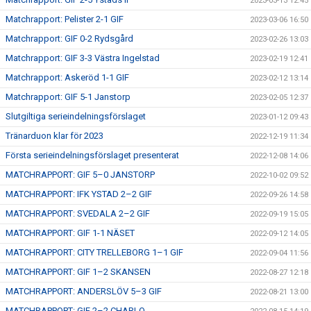
2023-03-13 12:45
Matchrapport: Pelister 2-1 GIF
2023-03-06 16:50
Matchrapport: GIF 0-2 Rydsgård
2023-02-26 13:03
Matchrapport: GIF 3-3 Västra Ingelstad
2023-02-19 12:41
Matchrapport: Askeröd 1-1 GIF
2023-02-12 13:14
Matchrapport: GIF 5-1 Janstorp
2023-02-05 12:37
Slutgiltiga serieindelningsförslaget
2023-01-12 09:43
Tränarduon klar för 2023
2022-12-19 11:34
Första serieindelningsförslaget presenterat
2022-12-08 14:06
MATCHRAPPORT: GIF 5–0 JANSTORP
2022-10-02 09:52
MATCHRAPPORT: IFK YSTAD 2–2 GIF
2022-09-26 14:58
MATCHRAPPORT: SVEDALA 2–2 GIF
2022-09-19 15:05
MATCHRAPPORT: GIF 1-1 NÄSET
2022-09-12 14:05
MATCHRAPPORT: CITY TRELLEBORG 1–1 GIF
2022-09-04 11:56
MATCHRAPPORT: GIF 1–2 SKANSEN
2022-08-27 12:18
MATCHRAPPORT: ANDERSLÖV 5–3 GIF
2022-08-21 13:00
MATCHRAPPORT: GIF 2–2 CHARLO