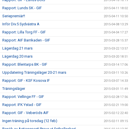
2015-04-18 18:19
Rapport: Lunds SK - GIF
2015-04-11 18:02
Seriepremiär!!
2015-04-11 10:50
Inför Div.5 Sydvästra A
2015-04-08 13:29
Rapport: Lilla Torg FF - GIF
2015-04-04 17:27
Rapport: AIF Barrikaden - GIF
2015-03-28 15:37
Lägerdag 21 mars
2015-03-22 13:57
Lägerdag 20 mars
2015-03-20 18:51
Rapport: Blentarps BK - GIF
2015-03-14 17:06
Uppdatering Träningsläger 20-21 mars
2015-03-11 10:26
Rapport: GIF - KSF Kosova IF
2015-03-07 14:33
Träningsläger
2015-03-01 11:49
Rapport: Vellinge FF - GIF
2015-02-28 17:56
Rapport: IFK Ystad - GIF
2015-02-21 19:00
Rapport: GIF - Veberöds AIF
2015-02-12 22:40
Ingen träning på torsdag (12 feb)
2015-02-11 09:15
Besök av Actionsport! Prova ut fotbollsskor!