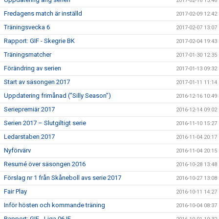
2017-02-16 15:48
Fredagens match är inställd
2017-02-09 12:42
Träningsvecka 6
2017-02-07 13:07
Rapport: GIF - Skegrie BK
2017-02-04 19:43
Träningsmatcher
2017-01-30 12:35
Förändring av serien
2017-01-13 09:32
Start av säsongen 2017
2017-01-11 11:14
Uppdatering frimånad (”Silly Season”)
2016-12-16 10:49
Seriepremiär 2017
2016-12-14 09:02
Serien 2017 – Slutgiltigt serie
2016-11-10 15:27
Ledarstaben 2017
2016-11-04 20:17
Nyförvärv
2016-11-04 20:15
Resumé över säsongen 2016
2016-10-28 13:48
Förslag nr 1 från Skåneboll avs serie 2017
2016-10-27 13:08
Fair Play
2016-10-11 14:27
Inför hösten och kommande träning
2016-10-04 08:37
Rapport: GIF - Liga 06 IF