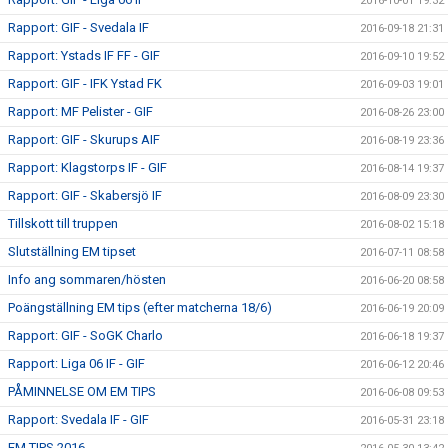
2016-10-01 19:32
Rapport: GIF - Svedala IF
2016-09-18 21:31
Rapport: Ystads IF FF - GIF
2016-09-10 19:52
Rapport: GIF - IFK Ystad FK
2016-09-03 19:01
Rapport: MF Pelister - GIF
2016-08-26 23:00
Rapport: GIF - Skurups AIF
2016-08-19 23:36
Rapport: Klagstorps IF - GIF
2016-08-14 19:37
Rapport: GIF - Skabersjö IF
2016-08-09 23:30
Tillskott till truppen
2016-08-02 15:18
Slutställning EM tipset
2016-07-11 08:58
Info ang sommaren/hösten
2016-06-20 08:58
Poängställning EM tips (efter matcherna 18/6)
2016-06-19 20:09
Rapport: GIF - SoGK Charlo
2016-06-18 19:37
Rapport: Liga 06 IF - GIF
2016-06-12 20:46
PÅMINNELSE OM EM TIPS
2016-06-08 09:53
Rapport: Svedala IF - GIF
2016-05-31 23:18
EM TIPS 2016