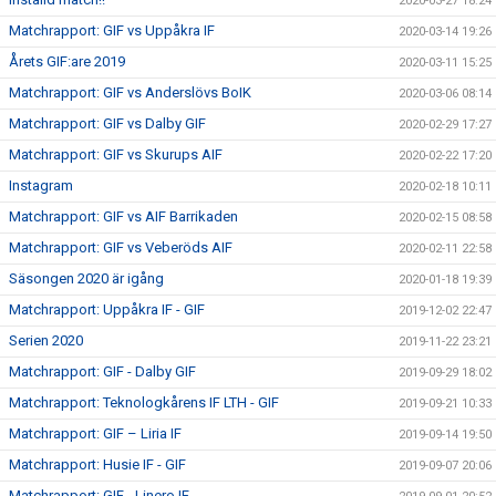
2020-03-27 18:24
Matchrapport: GIF vs Uppåkra IF
2020-03-14 19:26
Årets GIF:are 2019
2020-03-11 15:25
Matchrapport: GIF vs Anderslövs BoIK
2020-03-06 08:14
Matchrapport: GIF vs Dalby GIF
2020-02-29 17:27
Matchrapport: GIF vs Skurups AIF
2020-02-22 17:20
Instagram
2020-02-18 10:11
Matchrapport: GIF vs AIF Barrikaden
2020-02-15 08:58
Matchrapport: GIF vs Veberöds AIF
2020-02-11 22:58
Säsongen 2020 är igång
2020-01-18 19:39
Matchrapport: Uppåkra IF - GIF
2019-12-02 22:47
Serien 2020
2019-11-22 23:21
Matchrapport: GIF - Dalby GIF
2019-09-29 18:02
Matchrapport: Teknologkårens IF LTH - GIF
2019-09-21 10:33
Matchrapport: GIF – Liria IF
2019-09-14 19:50
Matchrapport: Husie IF - GIF
2019-09-07 20:06
Matchrapport: GIF - Linero IF