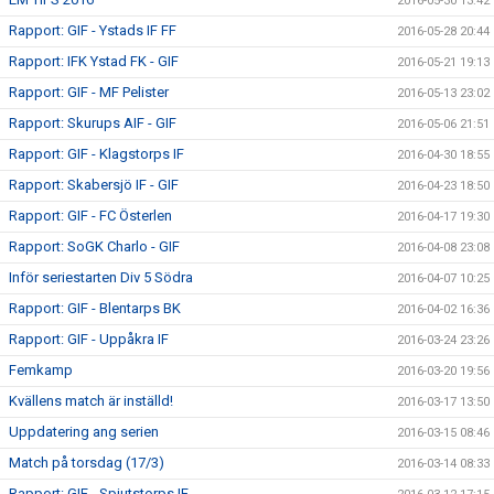
2016-05-30 13:42
Rapport: GIF - Ystads IF FF
2016-05-28 20:44
Rapport: IFK Ystad FK - GIF
2016-05-21 19:13
Rapport: GIF - MF Pelister
2016-05-13 23:02
Rapport: Skurups AIF - GIF
2016-05-06 21:51
Rapport: GIF - Klagstorps IF
2016-04-30 18:55
Rapport: Skabersjö IF - GIF
2016-04-23 18:50
Rapport: GIF - FC Österlen
2016-04-17 19:30
Rapport: SoGK Charlo - GIF
2016-04-08 23:08
Inför seriestarten Div 5 Södra
2016-04-07 10:25
Rapport: GIF - Blentarps BK
2016-04-02 16:36
Rapport: GIF - Uppåkra IF
2016-03-24 23:26
Femkamp
2016-03-20 19:56
Kvällens match är inställd!
2016-03-17 13:50
Uppdatering ang serien
2016-03-15 08:46
Match på torsdag (17/3)
2016-03-14 08:33
Rapport: GIF - Spjutstorps IF