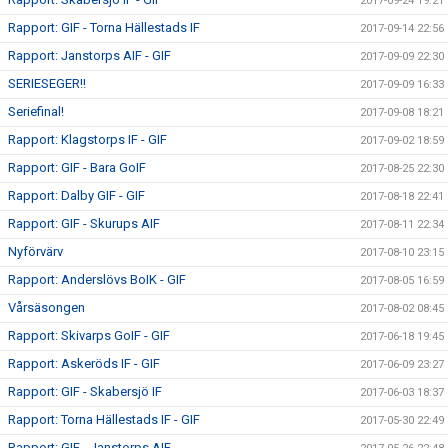
2017-09-24 19:21
Rapport: GIF - Torna Hällestads IF
2017-09-14 22:56
Rapport: Janstorps AIF - GIF
2017-09-09 22:30
SERIESEGER!!
2017-09-09 16:33
Seriefinal!
2017-09-08 18:21
Rapport: Klagstorps IF - GIF
2017-09-02 18:59
Rapport: GIF - Bara GoIF
2017-08-25 22:30
Rapport: Dalby GIF - GIF
2017-08-18 22:41
Rapport: GIF - Skurups AIF
2017-08-11 22:34
Nyförvärv
2017-08-10 23:15
Rapport: Anderslövs BoIK - GIF
2017-08-05 16:59
Vårsäsongen
2017-08-02 08:45
Rapport: Skivarps GoIF - GIF
2017-06-18 19:45
Rapport: Askeröds IF - GIF
2017-06-09 23:27
Rapport: GIF - Skabersjö IF
2017-06-03 18:37
Rapport: Torna Hällestads IF - GIF
2017-05-30 22:49
Rapport: GIF - Janstorps AIF