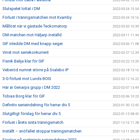
2022-04-02 12:09
Slutspelet lottat i DM
2022-03-24 15:54
Förlust i träningsmatchen mot Kvarnby
2022-03-24 10:16
Mållöst när vi gästade Teckomatorp
2022-03-20 10:39
DM-matchen mot Häljarp inställd
2022-03-11 11:44
GIF inledde DM med knapp seger
2022-03-06 11:08
Vinst mot seriekonkurrent
2022-02-27 12:24
Fisnik Balija klar för GIF
2022-02-22 13:20
Veberöd numret större på Svalebo IP
2022-02-18 13:16
3-0-förlust mot Lunds BOIS
2022-02-12 16:22
Här är Genarps grupp i DM 2022
2022-02-07 13:49
Tobias Borg klar för GIF
2022-02-06 10:23
Definitiv serieindelning för herrar div 5
2022-01-30 12:45
Slutgiltigt förslag för herrar div 5
2022-01-13 08:45
Förlust i årets sista träningsmatch
2021-12-16 11:28
Inställt – snöfallet stoppar träningsmatchen
2021-12-11 09:28
Förslag på preliminär serieindelning 2022