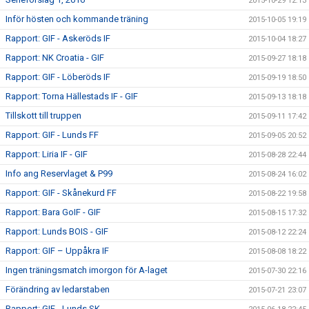
2015-10-29 12:13
Inför hösten och kommande träning
2015-10-05 19:19
Rapport: GIF - Askeröds IF
2015-10-04 18:27
Rapport: NK Croatia - GIF
2015-09-27 18:18
Rapport: GIF - Löberöds IF
2015-09-19 18:50
Rapport: Torna Hällestads IF - GIF
2015-09-13 18:18
Tillskott till truppen
2015-09-11 17:42
Rapport: GIF - Lunds FF
2015-09-05 20:52
Rapport: Liria IF - GIF
2015-08-28 22:44
Info ang Reservlaget & P99
2015-08-24 16:02
Rapport: GIF - Skånekurd FF
2015-08-22 19:58
Rapport: Bara GoIF - GIF
2015-08-15 17:32
Rapport: Lunds BOIS - GIF
2015-08-12 22:24
Rapport: GIF – Uppåkra IF
2015-08-08 18:22
Ingen träningsmatch imorgon för A-laget
2015-07-30 22:16
Förändring av ledarstaben
2015-07-21 23:07
Rapport: GIF - Lunds SK