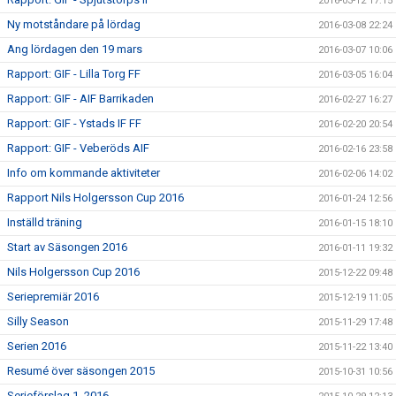
2016-03-12 17:15
Ny motståndare på lördag
2016-03-08 22:24
Ang lördagen den 19 mars
2016-03-07 10:06
Rapport: GIF - Lilla Torg FF
2016-03-05 16:04
Rapport: GIF - AIF Barrikaden
2016-02-27 16:27
Rapport: GIF - Ystads IF FF
2016-02-20 20:54
Rapport: GIF - Veberöds AIF
2016-02-16 23:58
Info om kommande aktiviteter
2016-02-06 14:02
Rapport Nils Holgersson Cup 2016
2016-01-24 12:56
Inställd träning
2016-01-15 18:10
Start av Säsongen 2016
2016-01-11 19:32
Nils Holgersson Cup 2016
2015-12-22 09:48
Seriepremiär 2016
2015-12-19 11:05
Silly Season
2015-11-29 17:48
Serien 2016
2015-11-22 13:40
Resumé över säsongen 2015
2015-10-31 10:56
Serieförslag 1, 2016