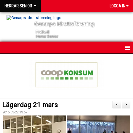
HERRAR SENIOR
LOGGA IN
Genarps Idrottsförening
Fotboll
Herrar Senior
HEM
NYHETER
KONTAKT
KALENDER
Lägerdag 21 mars
<
>
TRUPPEN
2015-03-22 13:57
SERIER