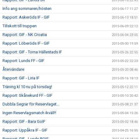
2015-06-18 22:45
Info ang sommaren/hösten
2015-06-17 11:27
Rapport: Askeröds IF - GIF
2015-06-13 18:51
Tillskott till truppen
2015-06-09 22:12
Rapport: GIF - NK Croatia
2015-06-04 23:05
Rapport: Löberöds IF - GIF
2015-05-30 19:59
Rapport: GIF - Torna Hällestads IF
2015-05-26 22:55
Rapport: Lunds FF - GIF
2015-05-22 22:23
Återvändare
2015-05-20 08:46
Rapport: GIF - Liria IF
2015-05-16 18:13
Träning kl 10 nu på torsdag!
2015-05-12 22:11
Rapport: Skånekurd FF - GIF
2015-05-10 20:42
Dubbla Segrar för Reservlaget...
2015-05-08 21:37
Ingen Reservlagsmatch ikväll!!
2015-05-04 15:26
Rapport: GIF - Bara GoIF
2015-05-02 18:46
Rapport: Uppåkra IF - GIF
2015-04-25 16:55
Rapport: GIF - Lunds BOIS