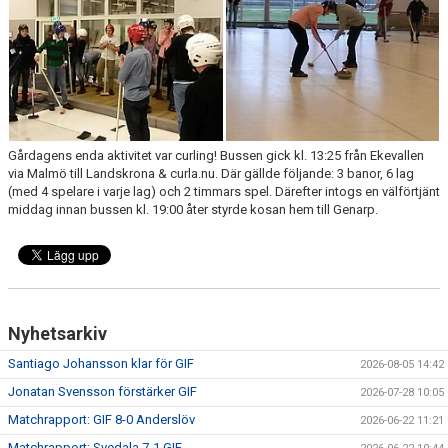
MATCHER
EKEVALLEN IP
DOKUMENT
BILDER
Gårdagens enda aktivitet var curling! Bussen gick kl. 13:25 från Ekevallen
via Malmö till Landskrona & curla.nu. Där gällde följande: 3 banor, 6 lag
STATISTIK
(med 4 spelare i varje lag) och 2 timmars spel. Därefter intogs en välförtjänt
middag innan bussen kl. 19:00 åter styrde kosan hem till Genarp.
ÅRSKORT A-LAG 2026
Nyhetsarkiv
Santiago Johansson klar för GIF
2026-08-05 14:42
Jonatan Svensson förstärker GIF
2026-07-28 10:05
Matchrapport: GIF 8-0 Anderslöv
2026-06-22 11:21
Matchrapport: Svedala 7-1 GIF