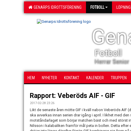
GENARPS IDROTTSFÖRENING
FOTBOLL
LÖPNING
Gena
Fotboll
Herrar Senior
HEM
NYHETER
KONTAKT
KALENDER
TRUPPEN
Rapport: Veberöds AIF - GIF
2017-02-28 23:26
Likt de senaste åren mötte GIF i kväll nabon Veberöds AIF (d
ska avverkas innan serien drar igång i april. I likhet med den
motståndarlaget som börjar matchen bäst och med störst int
Nilsson i kalabaliken framför mål peta in bollen. Detta efter
dröjer inte länge därefter förrän GIF kombinerar sig fram p