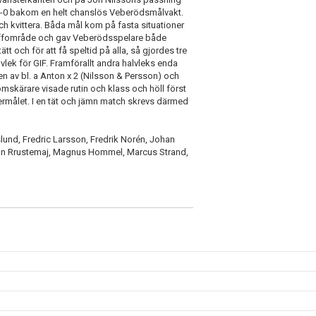
n 2-0 bakom en helt chanslös Veberödsmålvakt.
h kvittera. Båda mål kom på fasta situationer
traffområde och gav Veberödsspelare både
t och för att få speltid på alla, så gjordes tre
alvlek för GIF. Framförallt andra halvleks enda
n av bl. a Anton x 2 (Nilsson & Persson) och
mskärare visade rutin och klass och höll först
germålet. I en tät och jämn match skrevs därmed
und, Fredric Larsson, Fredrik Norén, Johan
don Rrustemaj, Magnus Hommel, Marcus Strand,