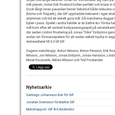
inåt planen, möter Erik Roslund bollen perfekt och krutar i
Dock långt innan pausvilan hinner Veberöd både reducera oc
(hörna och frispark), där GIF uppträdde tveksamt i eget s
utrymmen och tid att enkelt göra mål. Då matcherna duggar tät
byten i paus. Spelet i andra halvlek är än bättre än i första h
mål kom efter ett vackert kortpassningsspel på vänsterkante
där sedan Liridon Rrustemaj på Jonas ”Dike” Einbjörns geno
undan sin försvarsspelare för att sedan säkert trycka in se
slutresultatet till 3-2 till GIF.
Dagens matchtrupp: Anton Nilsson, Anton Persson, Erik Rosl
Nilsson, Jon Nilsson, Jonas Einbjörn, Jonas Hansson, Liri
Murat Kocacenk, Niklas Nilsson och Ted Frostander.
Nyhetsarkiv
Santiago Johansson klar för GIF
Jonatan Svensson förstärker GIF
Matchrapport: GIF 8-0 Anderslöv