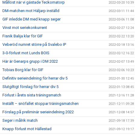
Mållöst när vi gästade Teckomatorp
2022-03-20 10:39
DM-matchen mot Häljarp inställd
2022-03-11 11:44
GIF inledde DM med knapp seger
2022-03-06 11:08
Vinst mot seriekonkurrent
2022-02-27 12:24
Fisnik Balija klar för GIF
2022-02-22 13:20
Veberöd numret större på Svalebo IP
2022-02-18 13:16
3-0-förlust mot Lunds BOIS
2022-02-12 16:22
Här är Genarps grupp i DM 2022
2022-02-07 13:49
Tobias Borg klar för GIF
2022-02-06 10:23
Definitiv serieindelning för herrar div 5
2022-01-30 12:45
Slutgiltigt förslag för herrar div 5
2022-01-13 08:45
Förlust i årets sista träningsmatch
2021-12-16 11:28
Inställt – snöfallet stoppar träningsmatchen
2021-12-11 09:28
Förslag på preliminär serieindelning 2022
2021-12-08 14:57
Seger i målrik match
2021-09-18 17:39
Knapp förlust mot Hällestad
2021-09-12 19:17