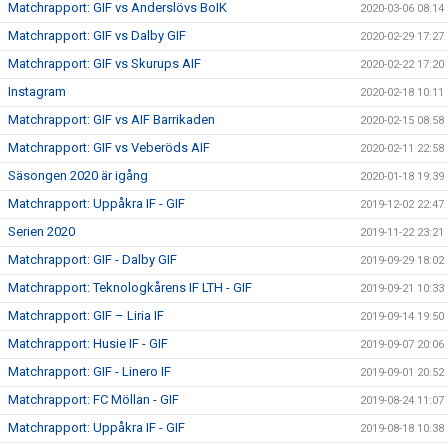
Matchrapport: GIF vs Anderslövs BoIK
2020-03-06 08:14
Matchrapport: GIF vs Dalby GIF
2020-02-29 17:27
Matchrapport: GIF vs Skurups AIF
2020-02-22 17:20
Instagram
2020-02-18 10:11
Matchrapport: GIF vs AIF Barrikaden
2020-02-15 08:58
Matchrapport: GIF vs Veberöds AIF
2020-02-11 22:58
Säsongen 2020 är igång
2020-01-18 19:39
Matchrapport: Uppåkra IF - GIF
2019-12-02 22:47
Serien 2020
2019-11-22 23:21
Matchrapport: GIF - Dalby GIF
2019-09-29 18:02
Matchrapport: Teknologkårens IF LTH - GIF
2019-09-21 10:33
Matchrapport: GIF – Liria IF
2019-09-14 19:50
Matchrapport: Husie IF - GIF
2019-09-07 20:06
Matchrapport: GIF - Linero IF
2019-09-01 20:52
Matchrapport: FC Möllan - GIF
2019-08-24 11:07
Matchrapport: Uppåkra IF - GIF
2019-08-18 10:38