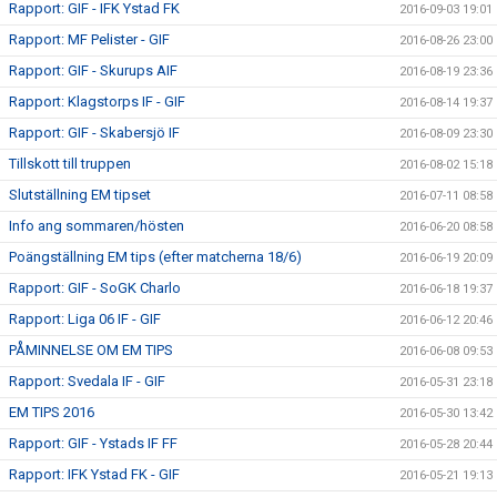
Rapport: GIF - IFK Ystad FK
2016-09-03 19:01
Rapport: MF Pelister - GIF
2016-08-26 23:00
Rapport: GIF - Skurups AIF
2016-08-19 23:36
Rapport: Klagstorps IF - GIF
2016-08-14 19:37
Rapport: GIF - Skabersjö IF
2016-08-09 23:30
Tillskott till truppen
2016-08-02 15:18
Slutställning EM tipset
2016-07-11 08:58
Info ang sommaren/hösten
2016-06-20 08:58
Poängställning EM tips (efter matcherna 18/6)
2016-06-19 20:09
Rapport: GIF - SoGK Charlo
2016-06-18 19:37
Rapport: Liga 06 IF - GIF
2016-06-12 20:46
PÅMINNELSE OM EM TIPS
2016-06-08 09:53
Rapport: Svedala IF - GIF
2016-05-31 23:18
EM TIPS 2016
2016-05-30 13:42
Rapport: GIF - Ystads IF FF
2016-05-28 20:44
Rapport: IFK Ystad FK - GIF
2016-05-21 19:13