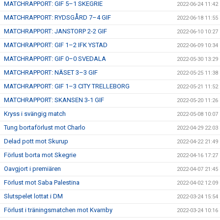
MATCHRAPPORT: GIF 5–1 SKEGRIE
2022-06-24 11:42
MATCHRAPPORT: RYDSGÅRD 7–4 GIF
2022-06-18 11:55
MATCHRAPPORT: JANSTORP 2-2 GIF
2022-06-10 10:27
MATCHRAPPORT: GIF 1–2 IFK YSTAD
2022-06-09 10:34
MATCHRAPPORT: GIF 0–0 SVEDALA
2022-05-30 13:29
MATCHRAPPORT: NÄSET 3–3 GIF
2022-05-25 11:38
MATCHRAPPORT: GIF 1–3 CITY TRELLEBORG
2022-05-21 11:52
MATCHRAPPORT: SKANSEN 3-1 GIF
2022-05-20 11:26
Kryss i svängig match
2022-05-08 10:07
Tung bortaförlust mot Charlo
2022-04-29 22:03
Delad pott mot Skurup
2022-04-22 21:49
Förlust borta mot Skegrie
2022-04-16 17:27
Oavgjort i premiären
2022-04-07 21:45
Förlust mot Saba Palestina
2022-04-02 12:09
Slutspelet lottat i DM
2022-03-24 15:54
Förlust i träningsmatchen mot Kvarnby
2022-03-24 10:16