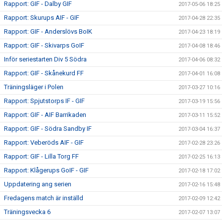
Rapport: GIF - Dalby GIF
2017-05-06 18:25
Rapport: Skurups AIF - GIF
2017-04-28 22:35
Rapport: GIF - Anderslövs BoIK
2017-04-23 18:19
Rapport: GIF - Skivarps GoIF
2017-04-08 18:46
Inför seriestarten Div 5 Södra
2017-04-06 08:32
Rapport: GIF - Skånekurd FF
2017-04-01 16:08
Träningsläger i Polen
2017-03-27 10:16
Rapport: Spjutstorps IF - GIF
2017-03-19 15:56
Rapport: GIF - AIF Barrikaden
2017-03-11 15:52
Rapport: GIF - Södra Sandby IF
2017-03-04 16:37
Rapport: Veberöds AIF - GIF
2017-02-28 23:26
Rapport: GIF - Lilla Torg FF
2017-02-25 16:13
Rapport: Klågerups GoIF - GIF
2017-02-18 17:02
Uppdatering ang serien
2017-02-16 15:48
Fredagens match är inställd
2017-02-09 12:42
Träningsvecka 6
2017-02-07 13:07