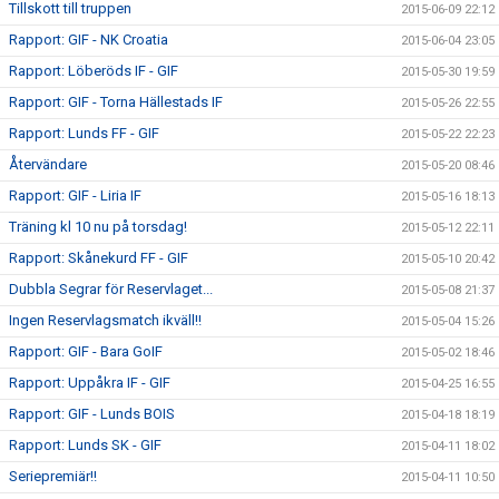
Tillskott till truppen
2015-06-09 22:12
Rapport: GIF - NK Croatia
2015-06-04 23:05
Rapport: Löberöds IF - GIF
2015-05-30 19:59
Rapport: GIF - Torna Hällestads IF
2015-05-26 22:55
Rapport: Lunds FF - GIF
2015-05-22 22:23
Återvändare
2015-05-20 08:46
Rapport: GIF - Liria IF
2015-05-16 18:13
Träning kl 10 nu på torsdag!
2015-05-12 22:11
Rapport: Skånekurd FF - GIF
2015-05-10 20:42
Dubbla Segrar för Reservlaget...
2015-05-08 21:37
Ingen Reservlagsmatch ikväll!!
2015-05-04 15:26
Rapport: GIF - Bara GoIF
2015-05-02 18:46
Rapport: Uppåkra IF - GIF
2015-04-25 16:55
Rapport: GIF - Lunds BOIS
2015-04-18 18:19
Rapport: Lunds SK - GIF
2015-04-11 18:02
Seriepremiär!!
2015-04-11 10:50