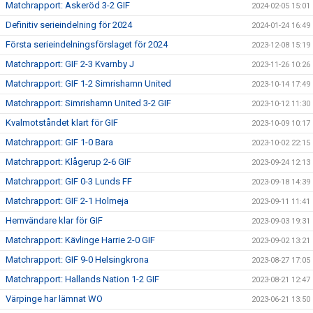
Matchrapport: Askeröd 3-2 GIF
2024-02-05 15:01
Definitiv serieindelning för 2024
2024-01-24 16:49
Första serieindelningsförslaget för 2024
2023-12-08 15:19
Matchrapport: GIF 2-3 Kvarnby J
2023-11-26 10:26
Matchrapport: GIF 1-2 Simrishamn United
2023-10-14 17:49
Matchrapport: Simrishamn United 3-2 GIF
2023-10-12 11:30
Kvalmotståndet klart för GIF
2023-10-09 10:17
Matchrapport: GIF 1-0 Bara
2023-10-02 22:15
Matchrapport: Klågerup 2-6 GIF
2023-09-24 12:13
Matchrapport: GIF 0-3 Lunds FF
2023-09-18 14:39
Matchrapport: GIF 2-1 Holmeja
2023-09-11 11:41
Hemvändare klar för GIF
2023-09-03 19:31
Matchrapport: Kävlinge Harrie 2-0 GIF
2023-09-02 13:21
Matchrapport: GIF 9-0 Helsingkrona
2023-08-27 17:05
Matchrapport: Hallands Nation 1-2 GIF
2023-08-21 12:47
Värpinge har lämnat WO
2023-06-21 13:50