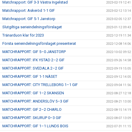
Matchrapport: GIF 3-3 Västra Ingelstad
2023-02-19 12:41
Matchrapport: Askeröd 1-1 GIF
2023-02-12 13:14
Matchrapport: GIF 5-1 Janstorp
2023-02-05 12:37
Slutgiltiga serieindelningsförslaget
2023-01-12 09:43
Tränarduon klar för 2023
2022-12-19 11:34
Första serieindelningsförslaget presenterat
2022-12-08 14:06
MATCHRAPPORT: GIF 5–0 JANSTORP
2022-10-02 09:52
MATCHRAPPORT: IFK YSTAD 2–2 GIF
2022-09-26 14:58
MATCHRAPPORT: SVEDALA 2–2 GIF
2022-09-19 15:05
MATCHRAPPORT: GIF 1-1 NÄSET
2022-09-12 14:05
MATCHRAPPORT: CITY TRELLEBORG 1–1 GIF
2022-09-04 11:56
MATCHRAPPORT: GIF 1–2 SKANSEN
2022-08-27 12:18
MATCHRAPPORT: ANDERSLÖV 5–3 GIF
2022-08-21 13:00
MATCHRAPPORT: GIF 2–2 CHARLO
2022-08-15 14:19
MATCHRAPPORT: SKURUP 0–3 GIF
2022-08-07 13:09
MATCHRAPPORT: GIF 1–1 LUNDS BOIS
2022-07-31 11:15