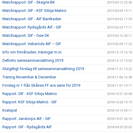
Matchrapport: GIF - Skegrie BK
2019-03-15 22:30
Matchrapport: GIF - KSF Srbija Malmö
2019-03-09 19:11
Matchrapport: GIF - AIF Barrikaden
2019-03-02 17:59
Matchrapport: Rydsgårds AIF - GIF
2019-02-23 17:11
Matchrapport: GIF - Oxie SK
2019-02-16 20:11
Matchrapport: Veberöds AIF – GIF
2019-02-09 17:22
Info om frimånaden, träningar m.m.
2018-12-19 16:18
Definitiv seriesammansättning 2019
2018-12-12 13:03
Slutgiltigt förslag till seriesammansättning 2019
2018-11-21 13:22
Träning November & December
2018-11-06 16:38
Förslag nr 1 från Skånes FF avs serie för 2019
2018-11-01 19:17
Rapport: GIF - KSF Srbija Malmö
2018-10-27 20:08
Rapport: KSF Srbija Malmö - GIF
2018-10-20 19:19
Kvalspel
2018-10-15 09:11
Rapport: Janstorps AIF - GIF
2018-10-07 20:10
Rapport: GIF - Rydsgårds AIF
2018-09-29 20:02