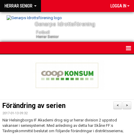
HERRAR SENIOR
LOGGA IN
Genarps Idrottsförening
Fotboll
Herrar Senior
HEM
NYHETER
KONTAKT
KALENDER
Förändring av serien
<
>
TRUPPEN
2017-01-13 09:32
När Helsingborgs IF Akademi drog sig ur herrar division 2 uppstod
SERIER
vakanser i seriesystemet. Med anledning av detta har Skåne FF:s
Tävlingskommitté beslutat om följande förändringar i distriktsserierna;