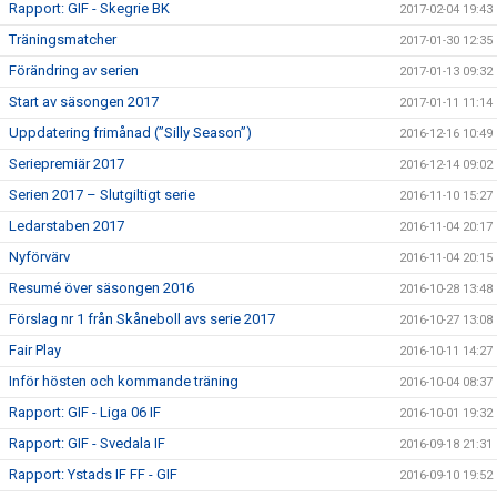
Rapport: GIF - Skegrie BK
2017-02-04 19:43
Träningsmatcher
2017-01-30 12:35
Förändring av serien
2017-01-13 09:32
Start av säsongen 2017
2017-01-11 11:14
Uppdatering frimånad (”Silly Season”)
2016-12-16 10:49
Seriepremiär 2017
2016-12-14 09:02
Serien 2017 – Slutgiltigt serie
2016-11-10 15:27
Ledarstaben 2017
2016-11-04 20:17
Nyförvärv
2016-11-04 20:15
Resumé över säsongen 2016
2016-10-28 13:48
Förslag nr 1 från Skåneboll avs serie 2017
2016-10-27 13:08
Fair Play
2016-10-11 14:27
Inför hösten och kommande träning
2016-10-04 08:37
Rapport: GIF - Liga 06 IF
2016-10-01 19:32
Rapport: GIF - Svedala IF
2016-09-18 21:31
Rapport: Ystads IF FF - GIF
2016-09-10 19:52