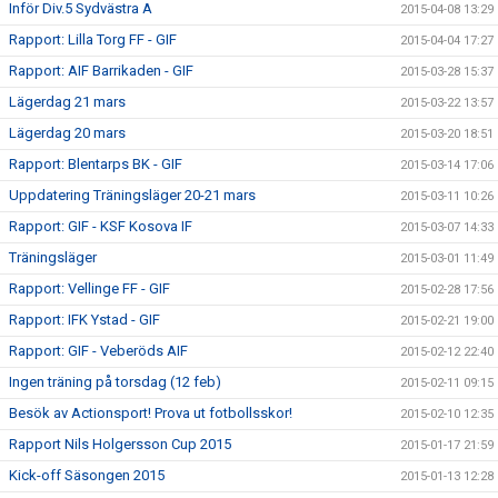
Inför Div.5 Sydvästra A
2015-04-08 13:29
Rapport: Lilla Torg FF - GIF
2015-04-04 17:27
Rapport: AIF Barrikaden - GIF
2015-03-28 15:37
Lägerdag 21 mars
2015-03-22 13:57
Lägerdag 20 mars
2015-03-20 18:51
Rapport: Blentarps BK - GIF
2015-03-14 17:06
Uppdatering Träningsläger 20-21 mars
2015-03-11 10:26
Rapport: GIF - KSF Kosova IF
2015-03-07 14:33
Träningsläger
2015-03-01 11:49
Rapport: Vellinge FF - GIF
2015-02-28 17:56
Rapport: IFK Ystad - GIF
2015-02-21 19:00
Rapport: GIF - Veberöds AIF
2015-02-12 22:40
Ingen träning på torsdag (12 feb)
2015-02-11 09:15
Besök av Actionsport! Prova ut fotbollsskor!
2015-02-10 12:35
Rapport Nils Holgersson Cup 2015
2015-01-17 21:59
Kick-off Säsongen 2015
2015-01-13 12:28