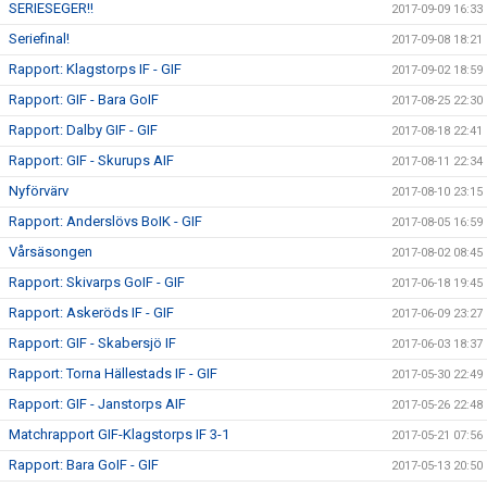
SERIESEGER!!
2017-09-09 16:33
Seriefinal!
2017-09-08 18:21
Rapport: Klagstorps IF - GIF
2017-09-02 18:59
Rapport: GIF - Bara GoIF
2017-08-25 22:30
Rapport: Dalby GIF - GIF
2017-08-18 22:41
Rapport: GIF - Skurups AIF
2017-08-11 22:34
Nyförvärv
2017-08-10 23:15
Rapport: Anderslövs BoIK - GIF
2017-08-05 16:59
Vårsäsongen
2017-08-02 08:45
Rapport: Skivarps GoIF - GIF
2017-06-18 19:45
Rapport: Askeröds IF - GIF
2017-06-09 23:27
Rapport: GIF - Skabersjö IF
2017-06-03 18:37
Rapport: Torna Hällestads IF - GIF
2017-05-30 22:49
Rapport: GIF - Janstorps AIF
2017-05-26 22:48
Matchrapport GIF-Klagstorps IF 3-1
2017-05-21 07:56
Rapport: Bara GoIF - GIF
2017-05-13 20:50