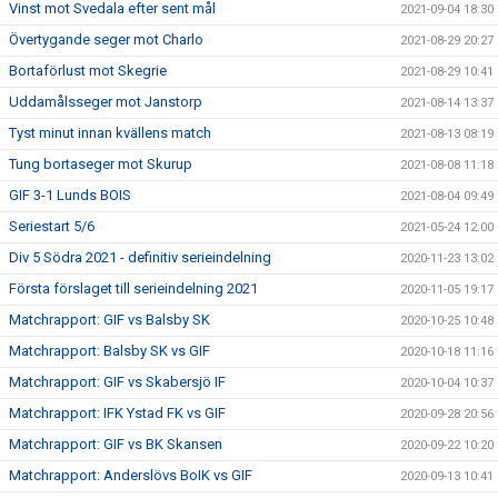
Vinst mot Svedala efter sent mål
2021-09-04 18:30
Övertygande seger mot Charlo
2021-08-29 20:27
Bortaförlust mot Skegrie
2021-08-29 10:41
Uddamålsseger mot Janstorp
2021-08-14 13:37
Tyst minut innan kvällens match
2021-08-13 08:19
Tung bortaseger mot Skurup
2021-08-08 11:18
GIF 3-1 Lunds BOIS
2021-08-04 09:49
Seriestart 5/6
2021-05-24 12:00
Div 5 Södra 2021 - definitiv serieindelning
2020-11-23 13:02
Första förslaget till serieindelning 2021
2020-11-05 19:17
Matchrapport: GIF vs Balsby SK
2020-10-25 10:48
Matchrapport: Balsby SK vs GIF
2020-10-18 11:16
Matchrapport: GIF vs Skabersjö IF
2020-10-04 10:37
Matchrapport: IFK Ystad FK vs GIF
2020-09-28 20:56
Matchrapport: GIF vs BK Skansen
2020-09-22 10:20
Matchrapport: Anderslövs BoIK vs GIF
2020-09-13 10:41