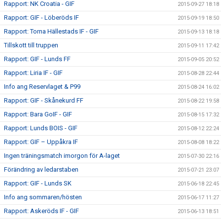
Rapport: NK Croatia - GIF
2015-09-27 18:18
Rapport: GIF - Löberöds IF
2015-09-19 18:50
Rapport: Torna Hällestads IF - GIF
2015-09-13 18:18
Tillskott till truppen
2015-09-11 17:42
Rapport: GIF - Lunds FF
2015-09-05 20:52
Rapport: Liria IF - GIF
2015-08-28 22:44
Info ang Reservlaget & P99
2015-08-24 16:02
Rapport: GIF - Skånekurd FF
2015-08-22 19:58
Rapport: Bara GoIF - GIF
2015-08-15 17:32
Rapport: Lunds BOIS - GIF
2015-08-12 22:24
Rapport: GIF – Uppåkra IF
2015-08-08 18:22
Ingen träningsmatch imorgon för A-laget
2015-07-30 22:16
Förändring av ledarstaben
2015-07-21 23:07
Rapport: GIF - Lunds SK
2015-06-18 22:45
Info ang sommaren/hösten
2015-06-17 11:27
Rapport: Askeröds IF - GIF
2015-06-13 18:51