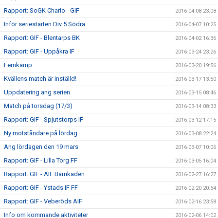
Rapport: SoGK Charlo - GIF
2016-04-08 23:08
Inför seriestarten Div 5 Södra
2016-04-07 10:25
Rapport: GIF - Blentarps BK
2016-04-02 16:36
Rapport: GIF - Uppåkra IF
2016-03-24 23:26
Femkamp
2016-03-20 19:56
Kvällens match är inställd!
2016-03-17 13:50
Uppdatering ang serien
2016-03-15 08:46
Match på torsdag (17/3)
2016-03-14 08:33
Rapport: GIF - Spjutstorps IF
2016-03-12 17:15
Ny motståndare på lördag
2016-03-08 22:24
Ang lördagen den 19 mars
2016-03-07 10:06
Rapport: GIF - Lilla Torg FF
2016-03-05 16:04
Rapport: GIF - AIF Barrikaden
2016-02-27 16:27
Rapport: GIF - Ystads IF FF
2016-02-20 20:54
Rapport: GIF - Veberöds AIF
2016-02-16 23:58
Info om kommande aktiviteter
2016-02-06 14:02