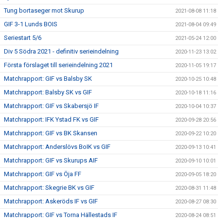
Tung bortaseger mot Skurup
2021-08-08 11:18
GIF 3-1 Lunds BOIS
2021-08-04 09:49
Seriestart 5/6
2021-05-24 12:00
Div 5 Södra 2021 - definitiv serieindelning
2020-11-23 13:02
Första förslaget till serieindelning 2021
2020-11-05 19:17
Matchrapport: GIF vs Balsby SK
2020-10-25 10:48
Matchrapport: Balsby SK vs GIF
2020-10-18 11:16
Matchrapport: GIF vs Skabersjö IF
2020-10-04 10:37
Matchrapport: IFK Ystad FK vs GIF
2020-09-28 20:56
Matchrapport: GIF vs BK Skansen
2020-09-22 10:20
Matchrapport: Anderslövs BoIK vs GIF
2020-09-13 10:41
Matchrapport: GIF vs Skurups AIF
2020-09-10 10:01
Matchrapport: GIF vs Öja FF
2020-09-05 18:20
Matchrapport: Skegrie BK vs GIF
2020-08-31 11:48
Matchrapport: Askeröds IF vs GIF
2020-08-27 08:30
Matchrapport: GIF vs Torna Hällestads IF
2020-08-24 08:51