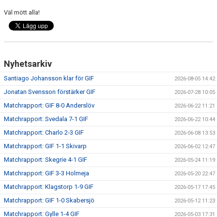
MATCHER
Väl mött alla!
EKEVALLEN IP
DOKUMENT
Nyhetsarkiv
BILDER
Santiago Johansson klar för GIF
2026-08-05 14:42
STATISTIK
Jonatan Svensson förstärker GIF
2026-07-28 10:05
Matchrapport: GIF 8-0 Anderslöv
2026-06-22 11:21
ÅRSKORT A-LAG 2026
Matchrapport: Svedala 7-1 GIF
2026-06-22 10:44
Matchrapport: Charlo 2-3 GIF
2026-06-08 13:53
Matchrapport: GIF 1-1 Skivarp
2026-06-02 12:47
Matchrapport: Skegrie 4-1 GIF
2026-05-24 11:19
Matchrapport: GIF 3-3 Holmeja
2026-05-20 22:47
Matchrapport: Klagstorp 1-9 GIF
2026-05-17 17:45
Matchrapport: GIF 1-0 Skabersjö
2026-05-12 11:23
Matchrapport: Gylle 1-4 GIF
2026-05-03 17:31