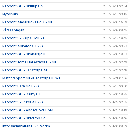
Rapport: GIF - Skurups AIF
2017-08-11 22:34
Nyförvärv
2017-08-10 23:15
Rapport: Anderslövs BoIK - GIF
2017-08-05 16:59
Vårsäsongen
2017-08-02 08:45
Rapport: Skivarps GoIF - GIF
2017-06-18 19:45
Rapport: Askeröds IF - GIF
2017-06-09 23:27
Rapport: GIF - Skabersjö IF
2017-06-03 18:37
Rapport: Torna Hällestads IF - GIF
2017-05-30 22:49
Rapport: GIF - Janstorps AIF
2017-05-26 22:48
Matchrapport GIF-Klagstorps IF 3-1
2017-05-21 07:56
Rapport: Bara GoIF - GIF
2017-05-13 20:50
Rapport: GIF - Dalby GIF
2017-05-06 18:25
Rapport: Skurups AIF - GIF
2017-04-28 22:35
Rapport: GIF - Anderslövs BoIK
2017-04-23 18:19
Rapport: GIF - Skivarps GoIF
2017-04-08 18:46
Inför seriestarten Div 5 Södra
2017-04-06 08:32