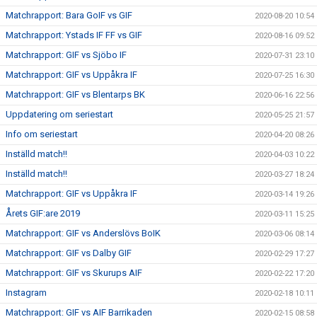
Matchrapport: Bara GoIF vs GIF
2020-08-20 10:54
Matchrapport: Ystads IF FF vs GIF
2020-08-16 09:52
Matchrapport: GIF vs Sjöbo IF
2020-07-31 23:10
Matchrapport: GIF vs Uppåkra IF
2020-07-25 16:30
Matchrapport: GIF vs Blentarps BK
2020-06-16 22:56
Uppdatering om seriestart
2020-05-25 21:57
Info om seriestart
2020-04-20 08:26
Inställd match!!
2020-04-03 10:22
Inställd match!!
2020-03-27 18:24
Matchrapport: GIF vs Uppåkra IF
2020-03-14 19:26
Årets GIF:are 2019
2020-03-11 15:25
Matchrapport: GIF vs Anderslövs BoIK
2020-03-06 08:14
Matchrapport: GIF vs Dalby GIF
2020-02-29 17:27
Matchrapport: GIF vs Skurups AIF
2020-02-22 17:20
Instagram
2020-02-18 10:11
Matchrapport: GIF vs AIF Barrikaden
2020-02-15 08:58