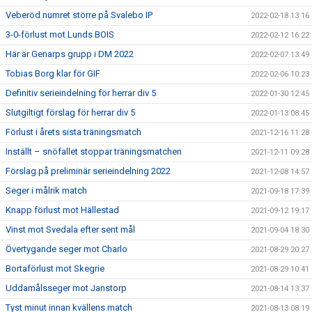
Veberöd numret större på Svalebo IP
2022-02-18 13:16
3-0-förlust mot Lunds BOIS
2022-02-12 16:22
Här är Genarps grupp i DM 2022
2022-02-07 13:49
Tobias Borg klar för GIF
2022-02-06 10:23
Definitiv serieindelning för herrar div 5
2022-01-30 12:45
Slutgiltigt förslag för herrar div 5
2022-01-13 08:45
Förlust i årets sista träningsmatch
2021-12-16 11:28
Inställt – snöfallet stoppar träningsmatchen
2021-12-11 09:28
Förslag på preliminär serieindelning 2022
2021-12-08 14:57
Seger i målrik match
2021-09-18 17:39
Knapp förlust mot Hällestad
2021-09-12 19:17
Vinst mot Svedala efter sent mål
2021-09-04 18:30
Övertygande seger mot Charlo
2021-08-29 20:27
Bortaförlust mot Skegrie
2021-08-29 10:41
Uddamålsseger mot Janstorp
2021-08-14 13:37
Tyst minut innan kvällens match
2021-08-13 08:19