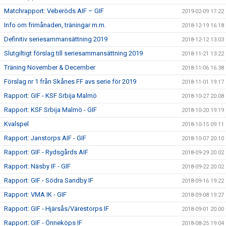
Matchrapport: Veberöds AIF – GIF
2019-02-09 17:22
Info om frimånaden, träningar m.m.
2018-12-19 16:18
Definitiv seriesammansättning 2019
2018-12-12 13:03
Slutgiltigt förslag till seriesammansättning 2019
2018-11-21 13:22
Träning November & December
2018-11-06 16:38
Förslag nr 1 från Skånes FF avs serie för 2019
2018-11-01 19:17
Rapport: GIF - KSF Srbija Malmö
2018-10-27 20:08
Rapport: KSF Srbija Malmö - GIF
2018-10-20 19:19
Kvalspel
2018-10-15 09:11
Rapport: Janstorps AIF - GIF
2018-10-07 20:10
Rapport: GIF - Rydsgårds AIF
2018-09-29 20:02
Rapport: Näsby IF - GIF
2018-09-22 20:02
Rapport: GIF - Södra Sandby IF
2018-09-16 19:22
Rapport: VMA IK - GIF
2018-09-08 19:27
Rapport: GIF - Hjärsås/Värestorps IF
2018-09-01 20:00
Rapport: GIF - Önneköps IF
2018-08-25 19:04