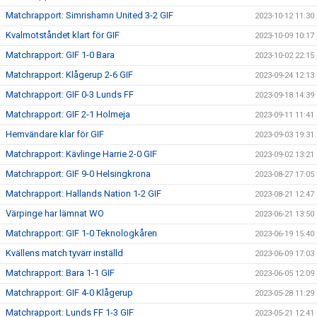
Matchrapport: Simrishamn United 3-2 GIF
2023-10-12 11:30
Kvalmotståndet klart för GIF
2023-10-09 10:17
Matchrapport: GIF 1-0 Bara
2023-10-02 22:15
Matchrapport: Klågerup 2-6 GIF
2023-09-24 12:13
Matchrapport: GIF 0-3 Lunds FF
2023-09-18 14:39
Matchrapport: GIF 2-1 Holmeja
2023-09-11 11:41
Hemvändare klar för GIF
2023-09-03 19:31
Matchrapport: Kävlinge Harrie 2-0 GIF
2023-09-02 13:21
Matchrapport: GIF 9-0 Helsingkrona
2023-08-27 17:05
Matchrapport: Hallands Nation 1-2 GIF
2023-08-21 12:47
Värpinge har lämnat WO
2023-06-21 13:50
Matchrapport: GIF 1-0 Teknologkåren
2023-06-19 15:40
Kvällens match tyvärr inställd
2023-06-09 17:03
Matchrapport: Bara 1-1 GIF
2023-06-05 12:09
Matchrapport: GIF 4-0 Klågerup
2023-05-28 11:29
Matchrapport: Lunds FF 1-3 GIF
2023-05-21 12:41