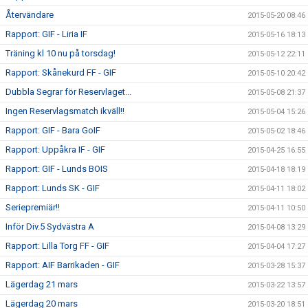
Återvändare
2015-05-20 08:46
Rapport: GIF - Liria IF
2015-05-16 18:13
Träning kl 10 nu på torsdag!
2015-05-12 22:11
Rapport: Skånekurd FF - GIF
2015-05-10 20:42
Dubbla Segrar för Reservlaget...
2015-05-08 21:37
Ingen Reservlagsmatch ikväll!!
2015-05-04 15:26
Rapport: GIF - Bara GoIF
2015-05-02 18:46
Rapport: Uppåkra IF - GIF
2015-04-25 16:55
Rapport: GIF - Lunds BOIS
2015-04-18 18:19
Rapport: Lunds SK - GIF
2015-04-11 18:02
Seriepremiär!!
2015-04-11 10:50
Inför Div.5 Sydvästra A
2015-04-08 13:29
Rapport: Lilla Torg FF - GIF
2015-04-04 17:27
Rapport: AIF Barrikaden - GIF
2015-03-28 15:37
Lägerdag 21 mars
2015-03-22 13:57
Lägerdag 20 mars
2015-03-20 18:51