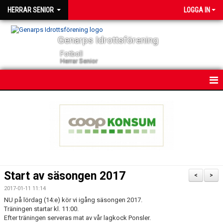
HERRAR SENIOR
LOGGA IN
Genarps Idrottsförening
Fotboll
Herrar Senior
HEM
NYHETER
KONTAKT
KALENDER
Start av säsongen 2017
<
>
TRUPPEN
2017-01-11 11:14
NU på lördag (14:e) kör vi igång säsongen 2017.
SERIER
Träningen startar kl. 11:00.
Efter träningen serveras mat av vår lagkock Ponsler.