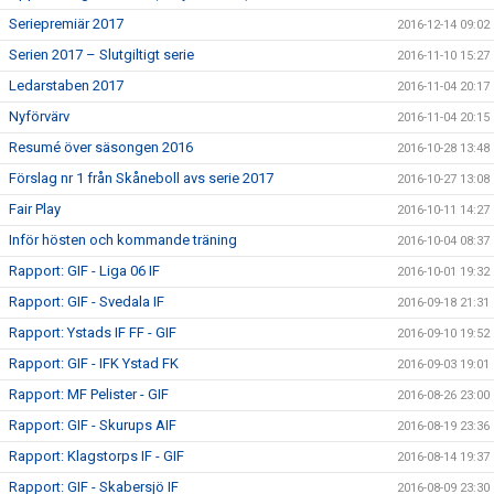
Seriepremiär 2017
2016-12-14 09:02
Serien 2017 – Slutgiltigt serie
2016-11-10 15:27
Ledarstaben 2017
2016-11-04 20:17
Nyförvärv
2016-11-04 20:15
Resumé över säsongen 2016
2016-10-28 13:48
Förslag nr 1 från Skåneboll avs serie 2017
2016-10-27 13:08
Fair Play
2016-10-11 14:27
Inför hösten och kommande träning
2016-10-04 08:37
Rapport: GIF - Liga 06 IF
2016-10-01 19:32
Rapport: GIF - Svedala IF
2016-09-18 21:31
Rapport: Ystads IF FF - GIF
2016-09-10 19:52
Rapport: GIF - IFK Ystad FK
2016-09-03 19:01
Rapport: MF Pelister - GIF
2016-08-26 23:00
Rapport: GIF - Skurups AIF
2016-08-19 23:36
Rapport: Klagstorps IF - GIF
2016-08-14 19:37
Rapport: GIF - Skabersjö IF
2016-08-09 23:30