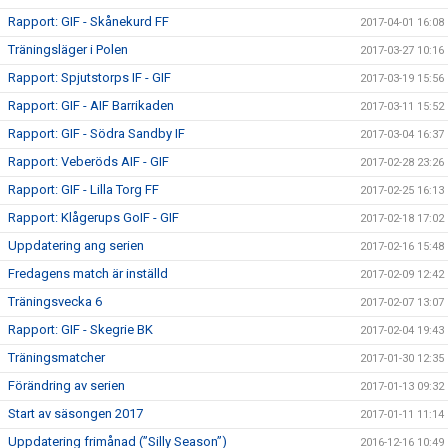
Rapport: GIF - Skånekurd FF
2017-04-01 16:08
Träningsläger i Polen
2017-03-27 10:16
Rapport: Spjutstorps IF - GIF
2017-03-19 15:56
Rapport: GIF - AIF Barrikaden
2017-03-11 15:52
Rapport: GIF - Södra Sandby IF
2017-03-04 16:37
Rapport: Veberöds AIF - GIF
2017-02-28 23:26
Rapport: GIF - Lilla Torg FF
2017-02-25 16:13
Rapport: Klågerups GoIF - GIF
2017-02-18 17:02
Uppdatering ang serien
2017-02-16 15:48
Fredagens match är inställd
2017-02-09 12:42
Träningsvecka 6
2017-02-07 13:07
Rapport: GIF - Skegrie BK
2017-02-04 19:43
Träningsmatcher
2017-01-30 12:35
Förändring av serien
2017-01-13 09:32
Start av säsongen 2017
2017-01-11 11:14
Uppdatering frimånad (”Silly Season”)
2016-12-16 10:49