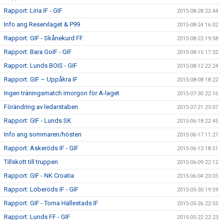
Rapport: Liria IF - GIF
2015-08-28 22:44
Info ang Reservlaget & P99
2015-08-24 16:02
Rapport: GIF - Skånekurd FF
2015-08-22 19:58
Rapport: Bara GoIF - GIF
2015-08-15 17:32
Rapport: Lunds BOIS - GIF
2015-08-12 22:24
Rapport: GIF – Uppåkra IF
2015-08-08 18:22
Ingen träningsmatch imorgon för A-laget
2015-07-30 22:16
Förändring av ledarstaben
2015-07-21 23:07
Rapport: GIF - Lunds SK
2015-06-18 22:45
Info ang sommaren/hösten
2015-06-17 11:27
Rapport: Askeröds IF - GIF
2015-06-13 18:51
Tillskott till truppen
2015-06-09 22:12
Rapport: GIF - NK Croatia
2015-06-04 23:05
Rapport: Löberöds IF - GIF
2015-05-30 19:59
Rapport: GIF - Torna Hällestads IF
2015-05-26 22:55
Rapport: Lunds FF - GIF
2015-05-22 22:23