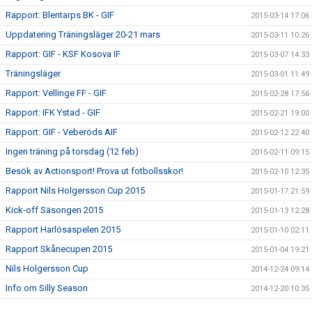
Rapport: Blentarps BK - GIF
2015-03-14 17:06
Uppdatering Träningsläger 20-21 mars
2015-03-11 10:26
Rapport: GIF - KSF Kosova IF
2015-03-07 14:33
Träningsläger
2015-03-01 11:49
Rapport: Vellinge FF - GIF
2015-02-28 17:56
Rapport: IFK Ystad - GIF
2015-02-21 19:00
Rapport: GIF - Veberöds AIF
2015-02-12 22:40
Ingen träning på torsdag (12 feb)
2015-02-11 09:15
Besök av Actionsport! Prova ut fotbollsskor!
2015-02-10 12:35
Rapport Nils Holgersson Cup 2015
2015-01-17 21:59
Kick-off Säsongen 2015
2015-01-13 12:28
Rapport Harlösaspelen 2015
2015-01-10 02:11
Rapport Skånecupen 2015
2015-01-04 19:21
Nils Holgersson Cup
2014-12-24 09:14
Info om Silly Season
2014-12-20 10:35
Seriepremiär 2015
2014-12-20 10:34