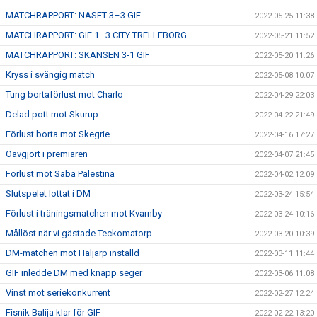
MATCHRAPPORT: NÄSET 3–3 GIF
2022-05-25 11:38
MATCHRAPPORT: GIF 1–3 CITY TRELLEBORG
2022-05-21 11:52
MATCHRAPPORT: SKANSEN 3-1 GIF
2022-05-20 11:26
Kryss i svängig match
2022-05-08 10:07
Tung bortaförlust mot Charlo
2022-04-29 22:03
Delad pott mot Skurup
2022-04-22 21:49
Förlust borta mot Skegrie
2022-04-16 17:27
Oavgjort i premiären
2022-04-07 21:45
Förlust mot Saba Palestina
2022-04-02 12:09
Slutspelet lottat i DM
2022-03-24 15:54
Förlust i träningsmatchen mot Kvarnby
2022-03-24 10:16
Mållöst när vi gästade Teckomatorp
2022-03-20 10:39
DM-matchen mot Häljarp inställd
2022-03-11 11:44
GIF inledde DM med knapp seger
2022-03-06 11:08
Vinst mot seriekonkurrent
2022-02-27 12:24
Fisnik Balija klar för GIF
2022-02-22 13:20