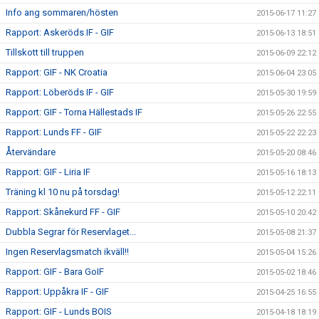
Info ang sommaren/hösten
2015-06-17 11:27
Rapport: Askeröds IF - GIF
2015-06-13 18:51
Tillskott till truppen
2015-06-09 22:12
Rapport: GIF - NK Croatia
2015-06-04 23:05
Rapport: Löberöds IF - GIF
2015-05-30 19:59
Rapport: GIF - Torna Hällestads IF
2015-05-26 22:55
Rapport: Lunds FF - GIF
2015-05-22 22:23
Återvändare
2015-05-20 08:46
Rapport: GIF - Liria IF
2015-05-16 18:13
Träning kl 10 nu på torsdag!
2015-05-12 22:11
Rapport: Skånekurd FF - GIF
2015-05-10 20:42
Dubbla Segrar för Reservlaget...
2015-05-08 21:37
Ingen Reservlagsmatch ikväll!!
2015-05-04 15:26
Rapport: GIF - Bara GoIF
2015-05-02 18:46
Rapport: Uppåkra IF - GIF
2015-04-25 16:55
Rapport: GIF - Lunds BOIS
2015-04-18 18:19