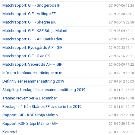
Matchrapport: GIF - Snogeröds IF
2019-04-06 19:24
Matchrapport: GIF - Vellinge FF
2019-03-30 15:01
Matchrapport: GIF - Skegrie BK
2019-03-15 22:30
Matchrapport: GIF - KSF Srbija Malmö
2019-03-09 19:11
Matchrapport: GIF - AIF Barrikaden
2019-03-02 17:59
Matchrapport: Rydsgårds AIF - GIF
2019-02-23 17:11
Matchrapport: GIF - Oxie SK
2019-02-16 20:11
Matchrapport: Veberöds AIF – GIF
2019-02-09 17:22
Info om frimånaden, träningar m.m.
2018-12-19 16:18
Definitiv seriesammansättning 2019
2018-12-12 13:03
Slutgiltigt förslag till seriesammansättning 2019
2018-11-21 13:22
Träning November & December
2018-11-06 16:38
Förslag nr 1 från Skånes FF avs serie för 2019
2018-11-01 19:17
Rapport: GIF - KSF Srbija Malmö
2018-10-27 20:08
Rapport: KSF Srbija Malmö - GIF
2018-10-20 19:19
Kvalspel
2018-10-15 09:11