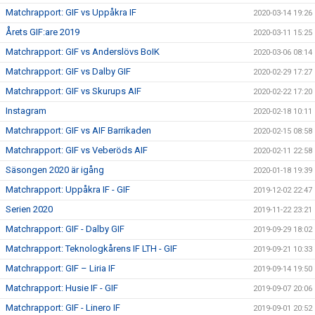
Matchrapport: GIF vs Uppåkra IF
2020-03-14 19:26
Årets GIF:are 2019
2020-03-11 15:25
Matchrapport: GIF vs Anderslövs BoIK
2020-03-06 08:14
Matchrapport: GIF vs Dalby GIF
2020-02-29 17:27
Matchrapport: GIF vs Skurups AIF
2020-02-22 17:20
Instagram
2020-02-18 10:11
Matchrapport: GIF vs AIF Barrikaden
2020-02-15 08:58
Matchrapport: GIF vs Veberöds AIF
2020-02-11 22:58
Säsongen 2020 är igång
2020-01-18 19:39
Matchrapport: Uppåkra IF - GIF
2019-12-02 22:47
Serien 2020
2019-11-22 23:21
Matchrapport: GIF - Dalby GIF
2019-09-29 18:02
Matchrapport: Teknologkårens IF LTH - GIF
2019-09-21 10:33
Matchrapport: GIF – Liria IF
2019-09-14 19:50
Matchrapport: Husie IF - GIF
2019-09-07 20:06
Matchrapport: GIF - Linero IF
2019-09-01 20:52