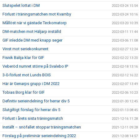
Slutspelet lottat i DM
2022-03-24 15:54
Förlust i träningsmatchen mot Kvarnby
2022-03-24 10:16
Mållöst när vi gästade Teckomatorp
2022-03-20 10:39
DM-matchen mot Häljarp inställd
2022-03-11 11:44
GIF inledde DM med knapp seger
2022-03-06 11:08
Vinst mot seriekonkurrent
2022-02-27 12:24
Fisnik Balija klar för GIF
2022-02-22 13:20
Veberöd numret större på Svalebo IP
2022-02-18 13:16
3-0-förlust mot Lunds BOIS
2022-02-12 16:22
Här är Genarps grupp i DM 2022
2022-02-07 13:49
Tobias Borg klar för GIF
2022-02-06 10:23
Definitiv serieindelning för herrar div 5
2022-01-30 12:45
Slutgiltigt förslag för herrar div 5
2022-01-13 08:45
Förlust i årets sista träningsmatch
2021-12-16 11:28
Inställt – snöfallet stoppar träningsmatchen
2021-12-11 09:28
Förslag på preliminär serieindelning 2022
2021-12-08 14:57