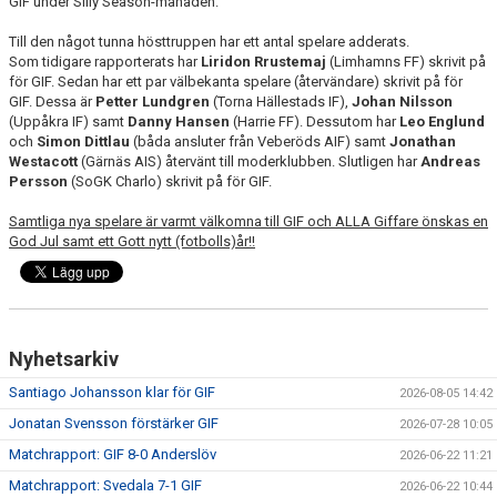
GIF under Silly Season-månaden.
MATCHER
Till den något tunna hösttruppen har ett antal spelare adderats.
Som tidigare rapporterats har
EKEVALLEN IP
Liridon Rrustemaj
(Limhamns FF) skrivit på
för GIF. Sedan har ett par välbekanta spelare (återvändare) skrivit på för
GIF. Dessa är
Petter Lundgren
(Torna Hällestads IF),
Johan Nilsson
DOKUMENT
(Uppåkra IF) samt
Danny Hansen
(Harrie FF). Dessutom har
Leo Englund
och
Simon Dittlau
(båda ansluter från Veberöds AIF) samt
Jonathan
BILDER
Westacott
(Gärnäs AIS) återvänt till moderklubben. Slutligen har
Andreas
Persson
(SoGK Charlo) skrivit på för GIF.
STATISTIK
Samtliga nya spelare är varmt välkomna till GIF och ALLA Giffare önskas en
God Jul samt ett Gott nytt (fotbolls)år!!
ÅRSKORT A-LAG 2026
Nyhetsarkiv
Santiago Johansson klar för GIF
2026-08-05 14:42
Jonatan Svensson förstärker GIF
2026-07-28 10:05
Matchrapport: GIF 8-0 Anderslöv
2026-06-22 11:21
Matchrapport: Svedala 7-1 GIF
2026-06-22 10:44