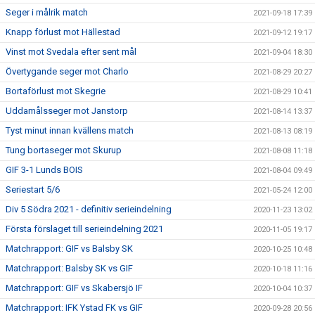
Seger i målrik match
2021-09-18 17:39
Knapp förlust mot Hällestad
2021-09-12 19:17
Vinst mot Svedala efter sent mål
2021-09-04 18:30
Övertygande seger mot Charlo
2021-08-29 20:27
Bortaförlust mot Skegrie
2021-08-29 10:41
Uddamålsseger mot Janstorp
2021-08-14 13:37
Tyst minut innan kvällens match
2021-08-13 08:19
Tung bortaseger mot Skurup
2021-08-08 11:18
GIF 3-1 Lunds BOIS
2021-08-04 09:49
Seriestart 5/6
2021-05-24 12:00
Div 5 Södra 2021 - definitiv serieindelning
2020-11-23 13:02
Första förslaget till serieindelning 2021
2020-11-05 19:17
Matchrapport: GIF vs Balsby SK
2020-10-25 10:48
Matchrapport: Balsby SK vs GIF
2020-10-18 11:16
Matchrapport: GIF vs Skabersjö IF
2020-10-04 10:37
Matchrapport: IFK Ystad FK vs GIF
2020-09-28 20:56