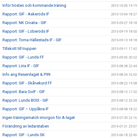
Inför hösten och kommande träning
2015-10-05 19:19
Rapport: GIF - Askeröds IF
2015-10-04 18:27
Rapport: NK Croatia - GIF
2015-09-27 18:18
Rapport: GIF - Löberöds IF
2015-09-19 18:50
Rapport: Torna Hällestads IF - GIF
2015-09-13 18:18
Tillskott till truppen
2015-09-11 17:42
Rapport: GIF - Lunds FF
2015-09-05 20:52
Rapport: Liria IF - GIF
2015-08-28 22:44
Info ang Reservlaget & P99
2015-08-24 16:02
Rapport: GIF - Skånekurd FF
2015-08-22 19:58
Rapport: Bara GoIF - GIF
2015-08-15 17:32
Rapport: Lunds BOIS - GIF
2015-08-12 22:24
Rapport: GIF – Uppåkra IF
2015-08-08 18:22
Ingen träningsmatch imorgon för A-laget
2015-07-30 22:16
Förändring av ledarstaben
2015-07-21 23:07
Rapport: GIF - Lunds SK
2015-06-18 22:45