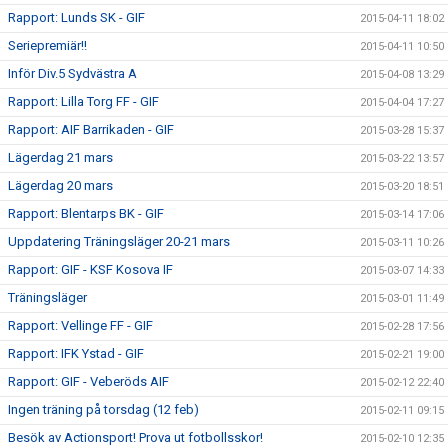
Rapport: Lunds SK - GIF
2015-04-11 18:02
Seriepremiär!!
2015-04-11 10:50
Inför Div.5 Sydvästra A
2015-04-08 13:29
Rapport: Lilla Torg FF - GIF
2015-04-04 17:27
Rapport: AIF Barrikaden - GIF
2015-03-28 15:37
Lägerdag 21 mars
2015-03-22 13:57
Lägerdag 20 mars
2015-03-20 18:51
Rapport: Blentarps BK - GIF
2015-03-14 17:06
Uppdatering Träningsläger 20-21 mars
2015-03-11 10:26
Rapport: GIF - KSF Kosova IF
2015-03-07 14:33
Träningsläger
2015-03-01 11:49
Rapport: Vellinge FF - GIF
2015-02-28 17:56
Rapport: IFK Ystad - GIF
2015-02-21 19:00
Rapport: GIF - Veberöds AIF
2015-02-12 22:40
Ingen träning på torsdag (12 feb)
2015-02-11 09:15
Besök av Actionsport! Prova ut fotbollsskor!
2015-02-10 12:35