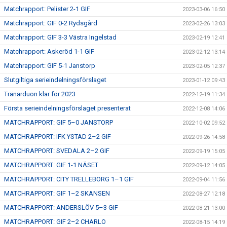
Matchrapport: Pelister 2-1 GIF
2023-03-06 16:50
Matchrapport: GIF 0-2 Rydsgård
2023-02-26 13:03
Matchrapport: GIF 3-3 Västra Ingelstad
2023-02-19 12:41
Matchrapport: Askeröd 1-1 GIF
2023-02-12 13:14
Matchrapport: GIF 5-1 Janstorp
2023-02-05 12:37
Slutgiltiga serieindelningsförslaget
2023-01-12 09:43
Tränarduon klar för 2023
2022-12-19 11:34
Första serieindelningsförslaget presenterat
2022-12-08 14:06
MATCHRAPPORT: GIF 5–0 JANSTORP
2022-10-02 09:52
MATCHRAPPORT: IFK YSTAD 2–2 GIF
2022-09-26 14:58
MATCHRAPPORT: SVEDALA 2–2 GIF
2022-09-19 15:05
MATCHRAPPORT: GIF 1-1 NÄSET
2022-09-12 14:05
MATCHRAPPORT: CITY TRELLEBORG 1–1 GIF
2022-09-04 11:56
MATCHRAPPORT: GIF 1–2 SKANSEN
2022-08-27 12:18
MATCHRAPPORT: ANDERSLÖV 5–3 GIF
2022-08-21 13:00
MATCHRAPPORT: GIF 2–2 CHARLO
2022-08-15 14:19