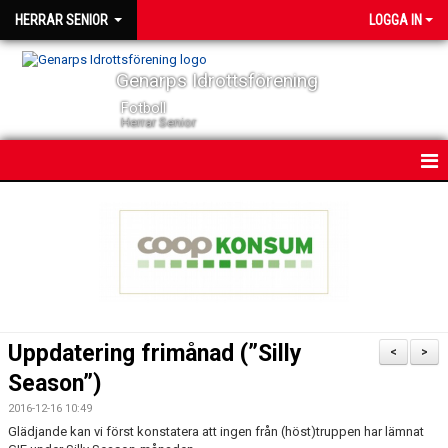
HERRAR SENIOR
LOGGA IN
Genarps Idrottsförening
Fotboll
Herrar Senior
HEM
NYHETER
KONTAKT
KALENDER
Uppdatering frimånad (”Silly
<
>
TRUPPEN
Season”)
2016-12-16 10:49
SERIER
Glädjande kan vi först konstatera att ingen från (höst)truppen har lämnat