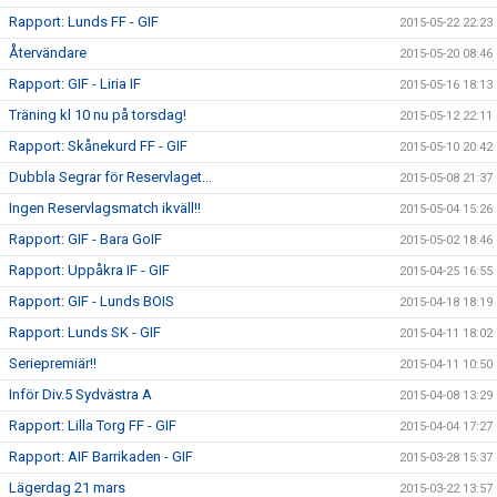
Rapport: Lunds FF - GIF
2015-05-22 22:23
Återvändare
2015-05-20 08:46
Rapport: GIF - Liria IF
2015-05-16 18:13
Träning kl 10 nu på torsdag!
2015-05-12 22:11
Rapport: Skånekurd FF - GIF
2015-05-10 20:42
Dubbla Segrar för Reservlaget...
2015-05-08 21:37
Ingen Reservlagsmatch ikväll!!
2015-05-04 15:26
Rapport: GIF - Bara GoIF
2015-05-02 18:46
Rapport: Uppåkra IF - GIF
2015-04-25 16:55
Rapport: GIF - Lunds BOIS
2015-04-18 18:19
Rapport: Lunds SK - GIF
2015-04-11 18:02
Seriepremiär!!
2015-04-11 10:50
Inför Div.5 Sydvästra A
2015-04-08 13:29
Rapport: Lilla Torg FF - GIF
2015-04-04 17:27
Rapport: AIF Barrikaden - GIF
2015-03-28 15:37
Lägerdag 21 mars
2015-03-22 13:57