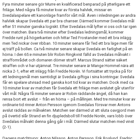
Fyra minuter senare gör Murre en kvalificerad benparad på ytterligare ett
friläge. Med några få minuter kvar av första halvlek, missar en
Svedalaspelare ett kanonläge framför vårt mål. Även i inledningen av andra
halvlek skapar Svedala ett par bra chanser. Därmed kommer Svedalas mål
efter 51 minuter ganska logiskt. Efter Svedalas mål lyfter vi oss och tar igen
över matchen. Bara två minuter efter Svedalas ledningsmål, kommer
Fredde runt på högerkanten och hittar Ted Frostander med ett bra inlägg
men Ted nickar över ribban. 10 minuter senare får Ted ett bra läge men får
ej träff på bollen. Ca två minuter senare skapar Svedala en farlighet på en
hörna. I den 65:e minuten blir Robin Ringkvist fälld av Svedalas målvakt i
straffområdet och domaren dömer straff. Marcus Strand sätter säkert
straffen och vi har utjämnat. Tre minuter senare är Mange Hommel nära att
nicka 2-1, efter ett inlägg från Fredde Norén. Vi fortsätter att trycka på för
ett ledningsmål men samtidigt är Svedala giftiga i sina kontringar. Svedala
får en spelare utvisad med ganska kort tid kvar av matchen. Dock med ca
10 minuter kvar av matchen får Svedala ett friläge men avslutet går utanför
vårt mål. Några få minuter senare är Robin räddande ängel, då han kan
rensa bort ett avslut – från en hörna – på mållinjen. Med tre minuter kvar av
ordinarie tid rinner Anton Persson igenom Svedalas försvar men Antons
avslut räddas av målvakten. Matchen ser därmed ut att sluta oavgjord men
på övertid slår Strand en fin djupledsboll till Fredde Norén, vars lobb över
Svedalas målvakt denna gång går i mål. Därmed slutar matchen med vinst
(2-1).
Dagens matchtrupp: Anton Nilsson, Anton Persson, Erik Roslund, Fredric