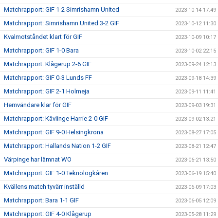
Matchrapport: GIF 1-2 Simrishamn United
2023-10-14 17:49
Matchrapport: Simrishamn United 3-2 GIF
2023-10-12 11:30
Kvalmotståndet klart för GIF
2023-10-09 10:17
Matchrapport: GIF 1-0 Bara
2023-10-02 22:15
Matchrapport: Klågerup 2-6 GIF
2023-09-24 12:13
Matchrapport: GIF 0-3 Lunds FF
2023-09-18 14:39
Matchrapport: GIF 2-1 Holmeja
2023-09-11 11:41
Hemvändare klar för GIF
2023-09-03 19:31
Matchrapport: Kävlinge Harrie 2-0 GIF
2023-09-02 13:21
Matchrapport: GIF 9-0 Helsingkrona
2023-08-27 17:05
Matchrapport: Hallands Nation 1-2 GIF
2023-08-21 12:47
Värpinge har lämnat WO
2023-06-21 13:50
Matchrapport: GIF 1-0 Teknologkåren
2023-06-19 15:40
Kvällens match tyvärr inställd
2023-06-09 17:03
Matchrapport: Bara 1-1 GIF
2023-06-05 12:09
Matchrapport: GIF 4-0 Klågerup
2023-05-28 11:29