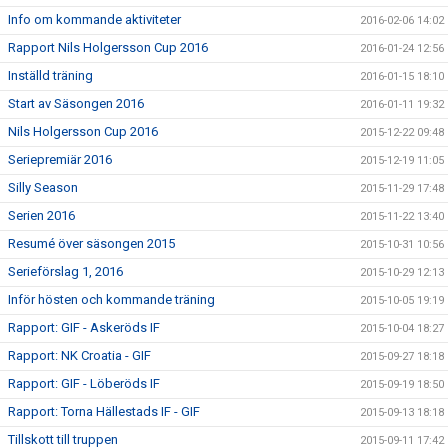
Info om kommande aktiviteter
2016-02-06 14:02
Rapport Nils Holgersson Cup 2016
2016-01-24 12:56
Inställd träning
2016-01-15 18:10
Start av Säsongen 2016
2016-01-11 19:32
Nils Holgersson Cup 2016
2015-12-22 09:48
Seriepremiär 2016
2015-12-19 11:05
Silly Season
2015-11-29 17:48
Serien 2016
2015-11-22 13:40
Resumé över säsongen 2015
2015-10-31 10:56
Serieförslag 1, 2016
2015-10-29 12:13
Inför hösten och kommande träning
2015-10-05 19:19
Rapport: GIF - Askeröds IF
2015-10-04 18:27
Rapport: NK Croatia - GIF
2015-09-27 18:18
Rapport: GIF - Löberöds IF
2015-09-19 18:50
Rapport: Torna Hällestads IF - GIF
2015-09-13 18:18
Tillskott till truppen
2015-09-11 17:42