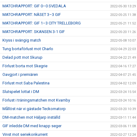
MATCHRAPPORT: GIF 0–0 SVEDALA
2022-05-30 13:29
MATCHRAPPORT: NÄSET 3–3 GIF
2022-05-25 11:38
MATCHRAPPORT: GIF 1–3 CITY TRELLEBORG
2022-05-21 11:52
MATCHRAPPORT: SKANSEN 3-1 GIF
2022-05-20 11:26
Kryss i svängig match
2022-05-08 10:07
Tung bortaförlust mot Charlo
2022-04-29 22:03
Delad pott mot Skurup
2022-04-22 21:49
Förlust borta mot Skegrie
2022-04-16 17:27
Oavgjort i premiären
2022-04-07 21:45
Förlust mot Saba Palestina
2022-04-02 12:09
Slutspelet lottat i DM
2022-03-24 15:54
Förlust i träningsmatchen mot Kvarnby
2022-03-24 10:16
Mållöst när vi gästade Teckomatorp
2022-03-20 10:39
DM-matchen mot Häljarp inställd
2022-03-11 11:44
GIF inledde DM med knapp seger
2022-03-06 11:08
Vinst mot seriekonkurrent
2022-02-27 12:24