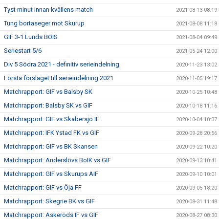
Tyst minut innan kvällens match
2021-08-13 08:19
Tung bortaseger mot Skurup
2021-08-08 11:18
GIF 3-1 Lunds BOIS
2021-08-04 09:49
Seriestart 5/6
2021-05-24 12:00
Div 5 Södra 2021 - definitiv serieindelning
2020-11-23 13:02
Första förslaget till serieindelning 2021
2020-11-05 19:17
Matchrapport: GIF vs Balsby SK
2020-10-25 10:48
Matchrapport: Balsby SK vs GIF
2020-10-18 11:16
Matchrapport: GIF vs Skabersjö IF
2020-10-04 10:37
Matchrapport: IFK Ystad FK vs GIF
2020-09-28 20:56
Matchrapport: GIF vs BK Skansen
2020-09-22 10:20
Matchrapport: Anderslövs BoIK vs GIF
2020-09-13 10:41
Matchrapport: GIF vs Skurups AIF
2020-09-10 10:01
Matchrapport: GIF vs Öja FF
2020-09-05 18:20
Matchrapport: Skegrie BK vs GIF
2020-08-31 11:48
Matchrapport: Askeröds IF vs GIF
2020-08-27 08:30