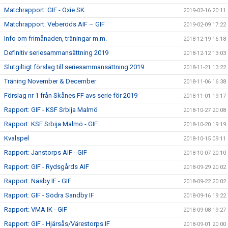
Matchrapport: GIF - Oxie SK
2019-02-16 20:11
Matchrapport: Veberöds AIF – GIF
2019-02-09 17:22
Info om frimånaden, träningar m.m.
2018-12-19 16:18
Definitiv seriesammansättning 2019
2018-12-12 13:03
Slutgiltigt förslag till seriesammansättning 2019
2018-11-21 13:22
Träning November & December
2018-11-06 16:38
Förslag nr 1 från Skånes FF avs serie för 2019
2018-11-01 19:17
Rapport: GIF - KSF Srbija Malmö
2018-10-27 20:08
Rapport: KSF Srbija Malmö - GIF
2018-10-20 19:19
Kvalspel
2018-10-15 09:11
Rapport: Janstorps AIF - GIF
2018-10-07 20:10
Rapport: GIF - Rydsgårds AIF
2018-09-29 20:02
Rapport: Näsby IF - GIF
2018-09-22 20:02
Rapport: GIF - Södra Sandby IF
2018-09-16 19:22
Rapport: VMA IK - GIF
2018-09-08 19:27
Rapport: GIF - Hjärsås/Värestorps IF
2018-09-01 20:00