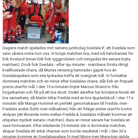
MATCHER
EKEVALLEN IP
DOKUMENT
BILDER
Dagens match spelades mot seriens jumbolag Svedala IF, ett Svedala som
vann vårens möte mot oss. Vi börjar matchen bra, med två halvchanser för
STATISTIK
Erik Roslund (innan Erik fick ryggproblem och tvingades lite senare bryta
matchen). Dock fick Svedala - efter sju minuter - matchens första riktigt
kvalificerade chans, då Murres rensning hamnade i gapet hos en
ÅRSKORT A-LAG 2026
Svedalaspelare som inte lyckades träffa ett övergivet mål. Vi fortsätter
dominera matchen och en minut efter Svedalas chans, slår Erik en frispark
precis utanför mål. I den 13:e minuten bryter Marcus Strand in från
högerkanten och får på ett bra skott. Direkt därefter har bröderna Norén ett
bra samarbete, då Martin hittar Fredde med en bra djupledsboll. I den 17:e
minuten slår Mange Hommel en perfekt genomskärare till Fredde, men
Freddes avslut (lobb över målvakten) från ett friläge smiter utanför bortre
stolpen (ett liknande möte mellan Fredde & Svedalas målvakt kommer att
utspelas mycket senare i matchen). Bara en minut senare har Svedala en
vass hörnvariant. Efter inledande 25 minuter där vi dominerar matchen,
skapar Svedala ett antal chanser som borde resulterat i mål. I den 30:e
minuten kommer en Svedalaspelare fri med Murre men Murre kan rädda.