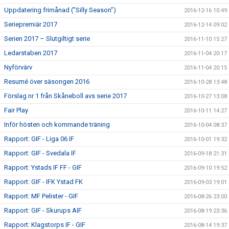
Uppdatering frimånad (”Silly Season”)
2016-12-16 10:49
Seriepremiär 2017
2016-12-14 09:02
Serien 2017 – Slutgiltigt serie
2016-11-10 15:27
Ledarstaben 2017
2016-11-04 20:17
Nyförvärv
2016-11-04 20:15
Resumé över säsongen 2016
2016-10-28 13:48
Förslag nr 1 från Skåneboll avs serie 2017
2016-10-27 13:08
Fair Play
2016-10-11 14:27
Inför hösten och kommande träning
2016-10-04 08:37
Rapport: GIF - Liga 06 IF
2016-10-01 19:32
Rapport: GIF - Svedala IF
2016-09-18 21:31
Rapport: Ystads IF FF - GIF
2016-09-10 19:52
Rapport: GIF - IFK Ystad FK
2016-09-03 19:01
Rapport: MF Pelister - GIF
2016-08-26 23:00
Rapport: GIF - Skurups AIF
2016-08-19 23:36
Rapport: Klagstorps IF - GIF
2016-08-14 19:37