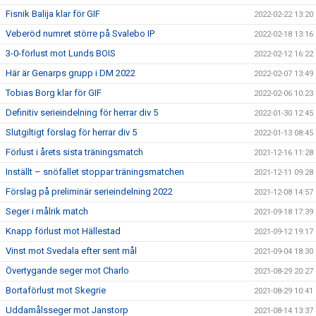
Fisnik Balija klar för GIF
2022-02-22 13:20
Veberöd numret större på Svalebo IP
2022-02-18 13:16
3-0-förlust mot Lunds BOIS
2022-02-12 16:22
Här är Genarps grupp i DM 2022
2022-02-07 13:49
Tobias Borg klar för GIF
2022-02-06 10:23
Definitiv serieindelning för herrar div 5
2022-01-30 12:45
Slutgiltigt förslag för herrar div 5
2022-01-13 08:45
Förlust i årets sista träningsmatch
2021-12-16 11:28
Inställt – snöfallet stoppar träningsmatchen
2021-12-11 09:28
Förslag på preliminär serieindelning 2022
2021-12-08 14:57
Seger i målrik match
2021-09-18 17:39
Knapp förlust mot Hällestad
2021-09-12 19:17
Vinst mot Svedala efter sent mål
2021-09-04 18:30
Övertygande seger mot Charlo
2021-08-29 20:27
Bortaförlust mot Skegrie
2021-08-29 10:41
Uddamålsseger mot Janstorp
2021-08-14 13:37