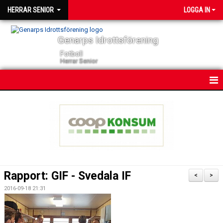
HERRAR SENIOR
LOGGA IN
Genarps Idrottsförening
Fotboll
Herrar Senior
HEM
NYHETER
KONTAKT
KALENDER
Rapport: GIF - Svedala IF
<
>
TRUPPEN
2016-09-18 21:31
SERIER