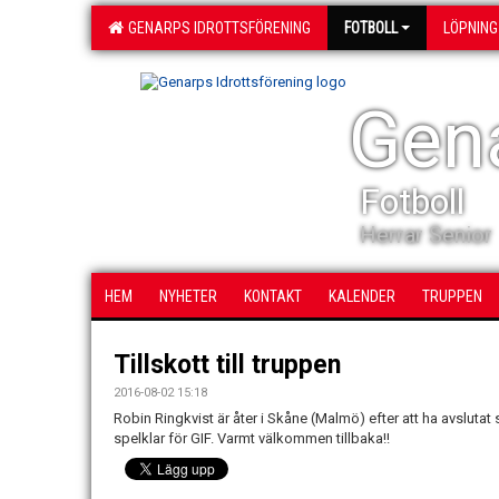
GENARPS IDROTTSFÖRENING
FOTBOLL
LÖPNING
Gena
Fotboll
Herrar Senior
HEM
NYHETER
KONTAKT
KALENDER
TRUPPEN
Tillskott till truppen
2016-08-02 15:18
Robin Ringkvist är åter i Skåne (Malmö) efter att ha avslutat 
spelklar för GIF. Varmt välkommen tillbaka!!