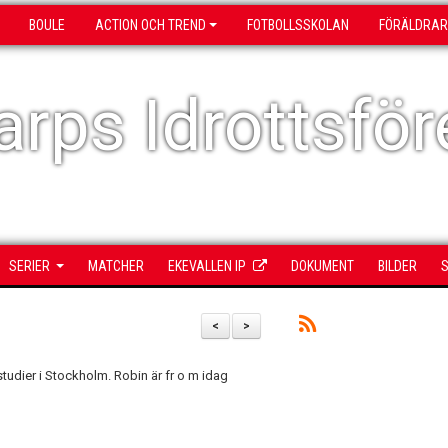
BOULE
ACTION OCH TREND
FOTBOLLSSKOLAN
FÖRÄLDRAR
rps Idrottsför
SERIER
MATCHER
EKEVALLEN IP
DOKUMENT
BILDER
S
<
>
studier i Stockholm. Robin är fr o m idag