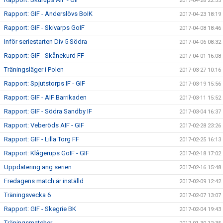
2017-04-28 22:35
Rapport: GIF - Anderslövs BoIK
2017-04-23 18:19
Rapport: GIF - Skivarps GoIF
2017-04-08 18:46
Inför seriestarten Div 5 Södra
2017-04-06 08:32
Rapport: GIF - Skånekurd FF
2017-04-01 16:08
Träningsläger i Polen
2017-03-27 10:16
Rapport: Spjutstorps IF - GIF
2017-03-19 15:56
Rapport: GIF - AIF Barrikaden
2017-03-11 15:52
Rapport: GIF - Södra Sandby IF
2017-03-04 16:37
Rapport: Veberöds AIF - GIF
2017-02-28 23:26
Rapport: GIF - Lilla Torg FF
2017-02-25 16:13
Rapport: Klågerups GoIF - GIF
2017-02-18 17:02
Uppdatering ang serien
2017-02-16 15:48
Fredagens match är inställd
2017-02-09 12:42
Träningsvecka 6
2017-02-07 13:07
Rapport: GIF - Skegrie BK
2017-02-04 19:43
Träningsmatcher