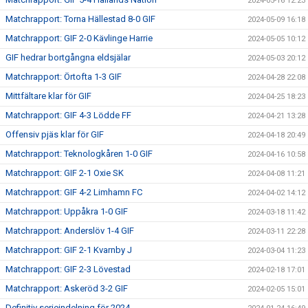
2024-05-16 12:23
Matchrapport: Torna Hällestad 8-0 GIF
2024-05-09 16:18
Matchrapport: GIF 2-0 Kävlinge Harrie
2024-05-05 10:12
GIF hedrar bortgångna eldsjälar
2024-05-03 20:12
Matchrapport: Örtofta 1-3 GIF
2024-04-28 22:08
Mittfältare klar för GIF
2024-04-25 18:23
Matchrapport: GIF 4-3 Lödde FF
2024-04-21 13:28
Offensiv pjäs klar för GIF
2024-04-18 20:49
Matchrapport: Teknologkåren 1-0 GIF
2024-04-16 10:58
Matchrapport: GIF 2-1 Oxie SK
2024-04-08 11:21
Matchrapport: GIF 4-2 Limhamn FC
2024-04-02 14:12
Matchrapport: Uppåkra 1-0 GIF
2024-03-18 11:42
Matchrapport: Anderslöv 1-4 GIF
2024-03-11 22:28
Matchrapport: GIF 2-1 Kvarnby J
2024-03-04 11:23
Matchrapport: GIF 2-3 Lövestad
2024-02-18 17:01
Matchrapport: Askeröd 3-2 GIF
2024-02-05 15:01
Definitiv serieindelning för 2024