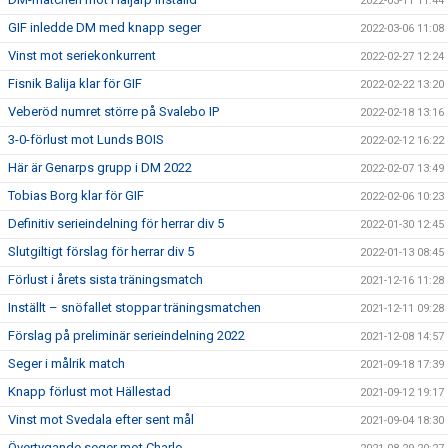
2022-03-11 11:44
GIF inledde DM med knapp seger
2022-03-06 11:08
Vinst mot seriekonkurrent
2022-02-27 12:24
Fisnik Balija klar för GIF
2022-02-22 13:20
Veberöd numret större på Svalebo IP
2022-02-18 13:16
3-0-förlust mot Lunds BOIS
2022-02-12 16:22
Här är Genarps grupp i DM 2022
2022-02-07 13:49
Tobias Borg klar för GIF
2022-02-06 10:23
Definitiv serieindelning för herrar div 5
2022-01-30 12:45
Slutgiltigt förslag för herrar div 5
2022-01-13 08:45
Förlust i årets sista träningsmatch
2021-12-16 11:28
Inställt – snöfallet stoppar träningsmatchen
2021-12-11 09:28
Förslag på preliminär serieindelning 2022
2021-12-08 14:57
Seger i målrik match
2021-09-18 17:39
Knapp förlust mot Hällestad
2021-09-12 19:17
Vinst mot Svedala efter sent mål
2021-09-04 18:30
Övertygande seger mot Charlo