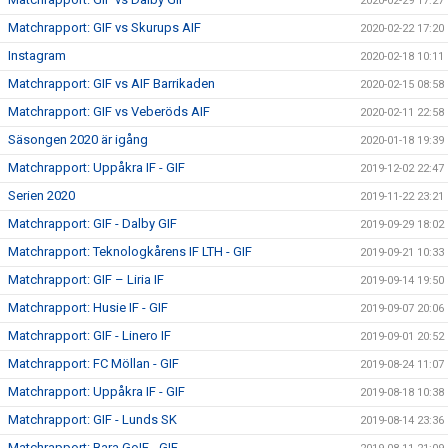
2020-02-29 17:27
Matchrapport: GIF vs Skurups AIF
2020-02-22 17:20
Instagram
2020-02-18 10:11
Matchrapport: GIF vs AIF Barrikaden
2020-02-15 08:58
Matchrapport: GIF vs Veberöds AIF
2020-02-11 22:58
Säsongen 2020 är igång
2020-01-18 19:39
Matchrapport: Uppåkra IF - GIF
2019-12-02 22:47
Serien 2020
2019-11-22 23:21
Matchrapport: GIF - Dalby GIF
2019-09-29 18:02
Matchrapport: Teknologkårens IF LTH - GIF
2019-09-21 10:33
Matchrapport: GIF – Liria IF
2019-09-14 19:50
Matchrapport: Husie IF - GIF
2019-09-07 20:06
Matchrapport: GIF - Linero IF
2019-09-01 20:52
Matchrapport: FC Möllan - GIF
2019-08-24 11:07
Matchrapport: Uppåkra IF - GIF
2019-08-18 10:38
Matchrapport: GIF - Lunds SK
2019-08-14 23:36
Matchrapport: Bara GoIF - GIF