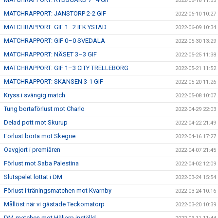
2022-06-18 11:55
MATCHRAPPORT: JANSTORP 2-2 GIF
2022-06-10 10:27
MATCHRAPPORT: GIF 1–2 IFK YSTAD
2022-06-09 10:34
MATCHRAPPORT: GIF 0–0 SVEDALA
2022-05-30 13:29
MATCHRAPPORT: NÄSET 3–3 GIF
2022-05-25 11:38
MATCHRAPPORT: GIF 1–3 CITY TRELLEBORG
2022-05-21 11:52
MATCHRAPPORT: SKANSEN 3-1 GIF
2022-05-20 11:26
Kryss i svängig match
2022-05-08 10:07
Tung bortaförlust mot Charlo
2022-04-29 22:03
Delad pott mot Skurup
2022-04-22 21:49
Förlust borta mot Skegrie
2022-04-16 17:27
Oavgjort i premiären
2022-04-07 21:45
Förlust mot Saba Palestina
2022-04-02 12:09
Slutspelet lottat i DM
2022-03-24 15:54
Förlust i träningsmatchen mot Kvarnby
2022-03-24 10:16
Mållöst när vi gästade Teckomatorp
2022-03-20 10:39
DM-matchen mot Häljarp inställd