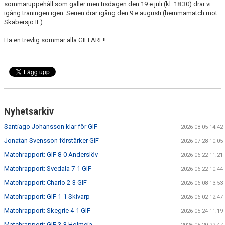
sommaruppehåll som gäller men tisdagen den 19:e juli (kl. 18:30) drar vi
MATCHER
igång träningen igen. Serien drar igång den 9:e augusti (hemmamatch mot
Skabersjö IF).
EKEVALLEN IP
Ha en trevlig sommar alla GIFFARE!!
DOKUMENT
BILDER
STATISTIK
Nyhetsarkiv
ÅRSKORT A-LAG 2026
Santiago Johansson klar för GIF
2026-08-05 14:42
Jonatan Svensson förstärker GIF
2026-07-28 10:05
Matchrapport: GIF 8-0 Anderslöv
2026-06-22 11:21
Matchrapport: Svedala 7-1 GIF
2026-06-22 10:44
Matchrapport: Charlo 2-3 GIF
2026-06-08 13:53
Matchrapport: GIF 1-1 Skivarp
2026-06-02 12:47
Matchrapport: Skegrie 4-1 GIF
2026-05-24 11:19
Matchrapport: GIF 3-3 Holmeja