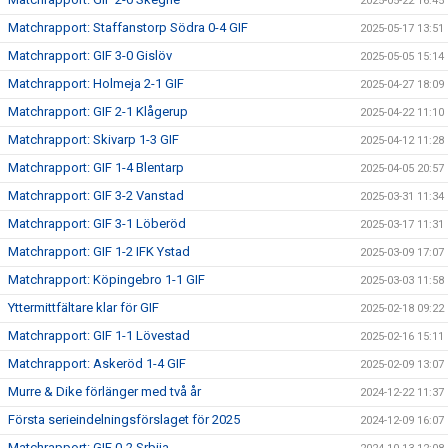
2025-05-22 16:45
Matchrapport: Staffanstorp Södra 0-4 GIF
2025-05-17 13:51
Matchrapport: GIF 3-0 Gislöv
2025-05-05 15:14
Matchrapport: Holmeja 2-1 GIF
2025-04-27 18:09
Matchrapport: GIF 2-1 Klågerup
2025-04-22 11:10
Matchrapport: Skivarp 1-3 GIF
2025-04-12 11:28
Matchrapport: GIF 1-4 Blentarp
2025-04-05 20:57
Matchrapport: GIF 3-2 Vanstad
2025-03-31 11:34
Matchrapport: GIF 3-1 Löberöd
2025-03-17 11:31
Matchrapport: GIF 1-2 IFK Ystad
2025-03-09 17:07
Matchrapport: Köpingebro 1-1 GIF
2025-03-03 11:58
Yttermittfältare klar för GIF
2025-02-18 09:22
Matchrapport: GIF 1-1 Lövestad
2025-02-16 15:11
Matchrapport: Askeröd 1-4 GIF
2025-02-09 13:07
Murre & Dike förlänger med två år
2024-12-22 11:37
Första serieindelningsförslaget för 2025
2024-12-09 16:07
Matchrapport: GIF 0-2 Srbija