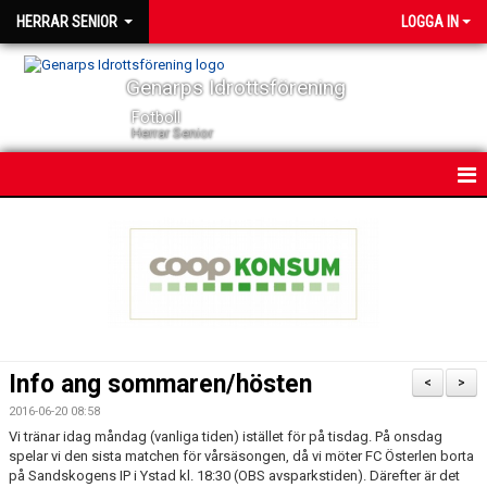
HERRAR SENIOR
LOGGA IN
Genarps Idrottsförening
Fotboll
Herrar Senior
HEM
NYHETER
KONTAKT
KALENDER
Info ang sommaren/hösten
<
>
TRUPPEN
2016-06-20 08:58
Vi tränar idag måndag (vanliga tiden) istället för på tisdag. På onsdag
SERIER
spelar vi den sista matchen för vårsäsongen, då vi möter FC Österlen borta
på Sandskogens IP i Ystad kl. 18:30 (OBS avsparkstiden). Därefter är det