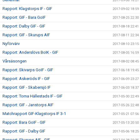
2017-09-08 18:21
Rapport: Klagstorps IF - GIF
2017-09-02 18:59
Rapport: GIF - Bara GoIF
2017-08-25 22:30
Rapport: Dalby GIF - GIF
2017-08-18 22:41
Rapport: GIF - Skurups AIF
2017-08-11 22:34
Nyförvärv
2017-08-10 23:15
Rapport: Anderslövs BoIK - GIF
2017-08-05 16:59
Vårsäsongen
2017-08-02 08:45
Rapport: Skivarps GoIF - GIF
2017-06-18 19:45
Rapport: Askeröds IF - GIF
2017-06-09 23:27
Rapport: GIF - Skabersjö IF
2017-06-03 18:37
Rapport: Torna Hällestads IF - GIF
2017-05-30 22:49
Rapport: GIF - Janstorps AIF
2017-05-26 22:48
Matchrapport GIF-Klagstorps IF 3-1
2017-05-21 07:56
Rapport: Bara GoIF - GIF
2017-05-13 20:50
Rapport: GIF - Dalby GIF
2017-05-06 18:25
Rapport: Skurups AIF - GIF