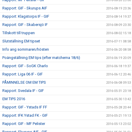
2016-08-26 23:00
Rapport: GIF - Skurups AIF
2016-08-19 23:36
Rapport: Klagstorps IF - GIF
2016-08-14 19:37
Rapport: GIF - Skabersjö IF
2016-08-09 23:30
Tillskott till truppen
2016-08-02 15:18
Slutställning EM tipset
2016-07-11 08:58
Info ang sommaren/hösten
2016-06-20 08:58
Poängställning EM tips (efter matcherna 18/6)
2016-06-19 20:09
Rapport: GIF - SoGK Charlo
2016-06-18 19:37
Rapport: Liga 06 IF - GIF
2016-06-12 20:46
PÅMINNELSE OM EM TIPS
2016-06-08 09:53
Rapport: Svedala IF - GIF
2016-05-31 23:18
EM TIPS 2016
2016-05-30 13:42
Rapport: GIF - Ystads IF FF
2016-05-28 20:44
Rapport: IFK Ystad FK - GIF
2016-05-21 19:13
Rapport: GIF - MF Pelister
2016-05-13 23:02
Rapport: Skurups AIF - GIF