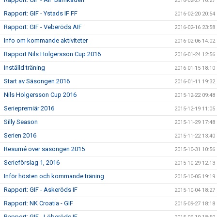
2016-02-27 16:27
Rapport: GIF - Ystads IF FF
2016-02-20 20:54
Rapport: GIF - Veberöds AIF
2016-02-16 23:58
Info om kommande aktiviteter
2016-02-06 14:02
Rapport Nils Holgersson Cup 2016
2016-01-24 12:56
Inställd träning
2016-01-15 18:10
Start av Säsongen 2016
2016-01-11 19:32
Nils Holgersson Cup 2016
2015-12-22 09:48
Seriepremiär 2016
2015-12-19 11:05
Silly Season
2015-11-29 17:48
Serien 2016
2015-11-22 13:40
Resumé över säsongen 2015
2015-10-31 10:56
Serieförslag 1, 2016
2015-10-29 12:13
Inför hösten och kommande träning
2015-10-05 19:19
Rapport: GIF - Askeröds IF
2015-10-04 18:27
Rapport: NK Croatia - GIF
2015-09-27 18:18
Rapport: GIF - Löberöds IF