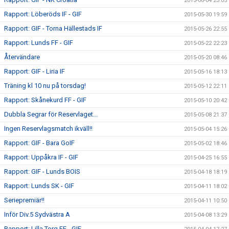
2015-06-04 23:05
Rapport: Löberöds IF - GIF
2015-05-30 19:59
Rapport: GIF - Torna Hällestads IF
2015-05-26 22:55
Rapport: Lunds FF - GIF
2015-05-22 22:23
Återvändare
2015-05-20 08:46
Rapport: GIF - Liria IF
2015-05-16 18:13
Träning kl 10 nu på torsdag!
2015-05-12 22:11
Rapport: Skånekurd FF - GIF
2015-05-10 20:42
Dubbla Segrar för Reservlaget...
2015-05-08 21:37
Ingen Reservlagsmatch ikväll!!
2015-05-04 15:26
Rapport: GIF - Bara GoIF
2015-05-02 18:46
Rapport: Uppåkra IF - GIF
2015-04-25 16:55
Rapport: GIF - Lunds BOIS
2015-04-18 18:19
Rapport: Lunds SK - GIF
2015-04-11 18:02
Seriepremiär!!
2015-04-11 10:50
Inför Div.5 Sydvästra A
2015-04-08 13:29
Rapport: Lilla Torg FF - GIF