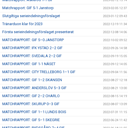
2023-02-12 13:14
Matchrapport: GIF 5-1 Janstorp
2023-02-05 12:37
Slutgiltiga serieindelningsförslaget
2023-01-12 09:43
Tränarduon klar för 2023
2022-12-19 11:34
Första serieindelningsförslaget presenterat
2022-12-08 14:06
MATCHRAPPORT: GIF 5–0 JANSTORP
2022-10-02 09:52
MATCHRAPPORT: IFK YSTAD 2–2 GIF
2022-09-26 14:58
MATCHRAPPORT: SVEDALA 2–2 GIF
2022-09-19 15:05
MATCHRAPPORT: GIF 1-1 NÄSET
2022-09-12 14:05
MATCHRAPPORT: CITY TRELLEBORG 1–1 GIF
2022-09-04 11:56
MATCHRAPPORT: GIF 1–2 SKANSEN
2022-08-27 12:18
MATCHRAPPORT: ANDERSLÖV 5–3 GIF
2022-08-21 13:00
MATCHRAPPORT: GIF 2–2 CHARLO
2022-08-15 14:19
MATCHRAPPORT: SKURUP 0–3 GIF
2022-08-07 13:09
MATCHRAPPORT: GIF 1–1 LUNDS BOIS
2022-07-31 11:15
MATCHRAPPORT: GIF 5–1 SKEGRIE
2022-06-24 11:42
MATCHRAPPORT: RYDSGÅRD 7–4 GIF