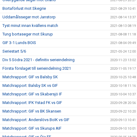
2021-08-29 20:27
Bortaförlust mot Skegrie
2021-08-29 10:41
Uddamålsseger mot Janstorp
2021-08-14 13:37
Tyst minut innan kvällens match
2021-08-13 08:19
Tung bortaseger mot Skurup
2021-08-08 11:18
GIF 3-1 Lunds BOIS
2021-08-04 09:49
Seriestart 5/6
2021-05-24 12:00
Div 5 Södra 2021 - definitiv serieindelning
2020-11-23 13:02
Första förslaget till serieindelning 2021
2020-11-05 19:17
Matchrapport: GIF vs Balsby SK
2020-10-25 10:48
Matchrapport: Balsby SK vs GIF
2020-10-18 11:16
Matchrapport: GIF vs Skabersjö IF
2020-10-04 10:37
Matchrapport: IFK Ystad FK vs GIF
2020-09-28 20:56
Matchrapport: GIF vs BK Skansen
2020-09-22 10:20
Matchrapport: Anderslövs BoIK vs GIF
2020-09-13 10:41
Matchrapport: GIF vs Skurups AIF
2020-09-10 10:01
Matchrapport: GIF vs Öja FF