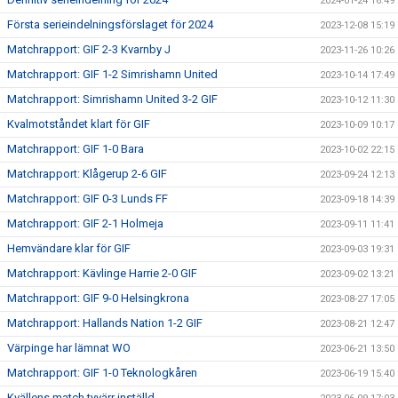
2024-01-24 16:49
Första serieindelningsförslaget för 2024
2023-12-08 15:19
Matchrapport: GIF 2-3 Kvarnby J
2023-11-26 10:26
Matchrapport: GIF 1-2 Simrishamn United
2023-10-14 17:49
Matchrapport: Simrishamn United 3-2 GIF
2023-10-12 11:30
Kvalmotståndet klart för GIF
2023-10-09 10:17
Matchrapport: GIF 1-0 Bara
2023-10-02 22:15
Matchrapport: Klågerup 2-6 GIF
2023-09-24 12:13
Matchrapport: GIF 0-3 Lunds FF
2023-09-18 14:39
Matchrapport: GIF 2-1 Holmeja
2023-09-11 11:41
Hemvändare klar för GIF
2023-09-03 19:31
Matchrapport: Kävlinge Harrie 2-0 GIF
2023-09-02 13:21
Matchrapport: GIF 9-0 Helsingkrona
2023-08-27 17:05
Matchrapport: Hallands Nation 1-2 GIF
2023-08-21 12:47
Värpinge har lämnat WO
2023-06-21 13:50
Matchrapport: GIF 1-0 Teknologkåren
2023-06-19 15:40
Kvällens match tyvärr inställd