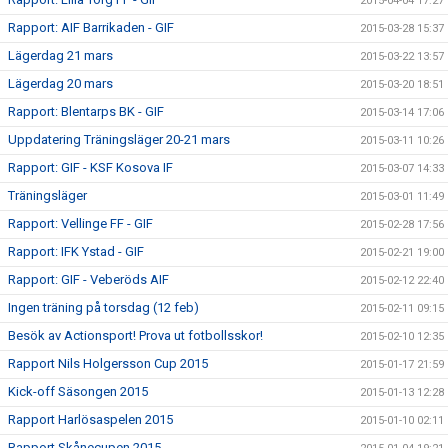
2015-04-04 17:27
Rapport: AIF Barrikaden - GIF
2015-03-28 15:37
Lägerdag 21 mars
2015-03-22 13:57
Lägerdag 20 mars
2015-03-20 18:51
Rapport: Blentarps BK - GIF
2015-03-14 17:06
Uppdatering Träningsläger 20-21 mars
2015-03-11 10:26
Rapport: GIF - KSF Kosova IF
2015-03-07 14:33
Träningsläger
2015-03-01 11:49
Rapport: Vellinge FF - GIF
2015-02-28 17:56
Rapport: IFK Ystad - GIF
2015-02-21 19:00
Rapport: GIF - Veberöds AIF
2015-02-12 22:40
Ingen träning på torsdag (12 feb)
2015-02-11 09:15
Besök av Actionsport! Prova ut fotbollsskor!
2015-02-10 12:35
Rapport Nils Holgersson Cup 2015
2015-01-17 21:59
Kick-off Säsongen 2015
2015-01-13 12:28
Rapport Harlösaspelen 2015
2015-01-10 02:11
Rapport Skånecupen 2015