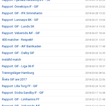
2018-05-10 20:24
Rapport: Önneköps IF - GIF
2018-05-04 23:02
Rapport: GIF - IFK Simrishamn
2018-04-28 19:32
Rapport: Lunnarps BK - GIF
2018-04-21 19:04
Rapport: GIF - Lunds SK
2018-04-14 19:35
Rapport: Veberöds AIF - GIF
2018-04-07 18:44
400 matcher - Respekt!
2018-03-31 13:01
Rapport: GIF - AIF Barrikaden
2018-03-30 17:48
Rapport: GIF - Dalby GIF
2018-03-24 16:39
Inställd match
2018-03-17 09:12
Rapport: GIF - Liga 06 IF
2018-03-10 18:37
Träningsläger Hamburg
2018-03-06 08:56
Årets GIF:are 2017
2018-02-26 22:06
Rapport: Lilla Torg FF - GIF
2018-02-24 16:43
Rapport: Södra Sandby IF - GIF
2018-02-17 16:48
Rapport: GIF - Limhamns FF
2018-02-13 21:48
Rapport: GIF - Veberöds AIF