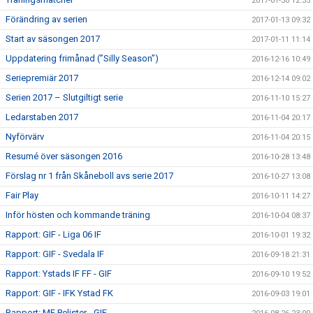
2017-01-30 12:35
Förändring av serien
2017-01-13 09:32
Start av säsongen 2017
2017-01-11 11:14
Uppdatering frimånad (”Silly Season”)
2016-12-16 10:49
Seriepremiär 2017
2016-12-14 09:02
Serien 2017 – Slutgiltigt serie
2016-11-10 15:27
Ledarstaben 2017
2016-11-04 20:17
Nyförvärv
2016-11-04 20:15
Resumé över säsongen 2016
2016-10-28 13:48
Förslag nr 1 från Skåneboll avs serie 2017
2016-10-27 13:08
Fair Play
2016-10-11 14:27
Inför hösten och kommande träning
2016-10-04 08:37
Rapport: GIF - Liga 06 IF
2016-10-01 19:32
Rapport: GIF - Svedala IF
2016-09-18 21:31
Rapport: Ystads IF FF - GIF
2016-09-10 19:52
Rapport: GIF - IFK Ystad FK
2016-09-03 19:01
Rapport: MF Pelister - GIF