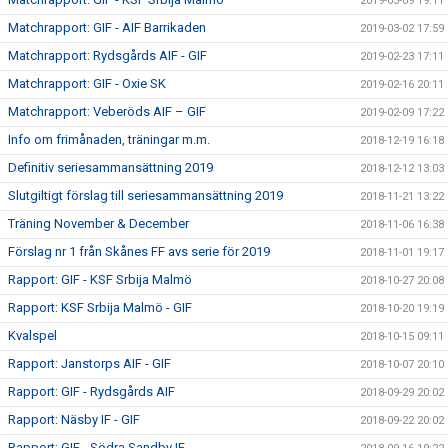
2019-03-09 19:11
Matchrapport: GIF - AIF Barrikaden
2019-03-02 17:59
Matchrapport: Rydsgårds AIF - GIF
2019-02-23 17:11
Matchrapport: GIF - Oxie SK
2019-02-16 20:11
Matchrapport: Veberöds AIF – GIF
2019-02-09 17:22
Info om frimånaden, träningar m.m.
2018-12-19 16:18
Definitiv seriesammansättning 2019
2018-12-12 13:03
Slutgiltigt förslag till seriesammansättning 2019
2018-11-21 13:22
Träning November & December
2018-11-06 16:38
Förslag nr 1 från Skånes FF avs serie för 2019
2018-11-01 19:17
Rapport: GIF - KSF Srbija Malmö
2018-10-27 20:08
Rapport: KSF Srbija Malmö - GIF
2018-10-20 19:19
Kvalspel
2018-10-15 09:11
Rapport: Janstorps AIF - GIF
2018-10-07 20:10
Rapport: GIF - Rydsgårds AIF
2018-09-29 20:02
Rapport: Näsby IF - GIF
2018-09-22 20:02
Rapport: GIF - Södra Sandby IF