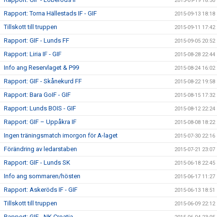
2015-09-19 18:50
Rapport: Torna Hällestads IF - GIF
2015-09-13 18:18
Tillskott till truppen
2015-09-11 17:42
Rapport: GIF - Lunds FF
2015-09-05 20:52
Rapport: Liria IF - GIF
2015-08-28 22:44
Info ang Reservlaget & P99
2015-08-24 16:02
Rapport: GIF - Skånekurd FF
2015-08-22 19:58
Rapport: Bara GoIF - GIF
2015-08-15 17:32
Rapport: Lunds BOIS - GIF
2015-08-12 22:24
Rapport: GIF – Uppåkra IF
2015-08-08 18:22
Ingen träningsmatch imorgon för A-laget
2015-07-30 22:16
Förändring av ledarstaben
2015-07-21 23:07
Rapport: GIF - Lunds SK
2015-06-18 22:45
Info ang sommaren/hösten
2015-06-17 11:27
Rapport: Askeröds IF - GIF
2015-06-13 18:51
Tillskott till truppen
2015-06-09 22:12
Rapport: GIF - NK Croatia