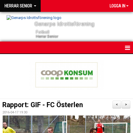
HERRAR SENIOR
LOGGA IN
Genarps Idrottsförening
Fotboll
Herrar Senior
HEM
NYHETER
KONTAKT
KALENDER
Rapport: GIF - FC Österlen
<
>
TRUPPEN
2016-04-17 19:30
SERIER