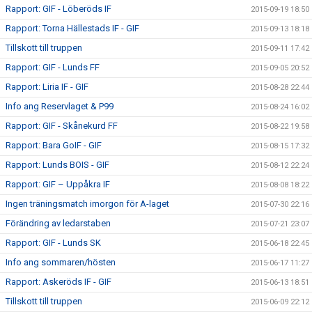
Rapport: GIF - Löberöds IF
2015-09-19 18:50
Rapport: Torna Hällestads IF - GIF
2015-09-13 18:18
Tillskott till truppen
2015-09-11 17:42
Rapport: GIF - Lunds FF
2015-09-05 20:52
Rapport: Liria IF - GIF
2015-08-28 22:44
Info ang Reservlaget & P99
2015-08-24 16:02
Rapport: GIF - Skånekurd FF
2015-08-22 19:58
Rapport: Bara GoIF - GIF
2015-08-15 17:32
Rapport: Lunds BOIS - GIF
2015-08-12 22:24
Rapport: GIF – Uppåkra IF
2015-08-08 18:22
Ingen träningsmatch imorgon för A-laget
2015-07-30 22:16
Förändring av ledarstaben
2015-07-21 23:07
Rapport: GIF - Lunds SK
2015-06-18 22:45
Info ang sommaren/hösten
2015-06-17 11:27
Rapport: Askeröds IF - GIF
2015-06-13 18:51
Tillskott till truppen
2015-06-09 22:12