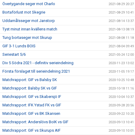
Övertygande seger mot Charlo
2021-08-29 20:27
Bortaförlust mot Skegrie
2021-08-29 10:41
Uddamålsseger mot Janstorp
2021-08-14 13:37
Tyst minut innan kvällens match
2021-08-13 08:19
Tung bortaseger mot Skurup
2021-08-08 11:18
GIF 3-1 Lunds BOIS
2021-08-04 09:49
Seriestart 5/6
2021-05-24 12:00
Div 5 Södra 2021 - definitiv serieindelning
2020-11-23 13:02
Första förslaget till serieindelning 2021
2020-11-05 19:17
Matchrapport: GIF vs Balsby SK
2020-10-25 10:48
Matchrapport: Balsby SK vs GIF
2020-10-18 11:16
Matchrapport: GIF vs Skabersjö IF
2020-10-04 10:37
Matchrapport: IFK Ystad FK vs GIF
2020-09-28 20:56
Matchrapport: GIF vs BK Skansen
2020-09-22 10:20
Matchrapport: Anderslövs BoIK vs GIF
2020-09-13 10:41
Matchrapport: GIF vs Skurups AIF
2020-09-10 10:01