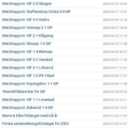
Matchrapport: GIF 2-0 Skegrie
2025-05-22 16:45
Matchrapport: Staffanstorp Södra 0-4 GIF
2025-05-17 13:51
Matchrapport: GIF 3-0 Gislöv
2025-05-05 15:14
Matchrapport: Holmeja 2-1 GIF
2025-04-27 18:09
Matchrapport: GIF 2-1 Klågerup
2025-04-22 11:10
Matchrapport: Skivarp 1-3 GIF
2025-04-12 11:28
Matchrapport: GIF 1-4 Blentarp
2025-04-05 20:57
Matchrapport: GIF 3-2 Vanstad
2025-03-31 11:34
Matchrapport: GIF 3-1 Löberöd
2025-03-17 11:31
Matchrapport: GIF 1-2 IFK Ystad
2025-03-09 17:07
Matchrapport: Köpingebro 1-1 GIF
2025-03-03 11:58
Yttermittfältare klar för GIF
2025-02-18 09:22
Matchrapport: GIF 1-1 Lövestad
2025-02-16 15:11
Matchrapport: Askeröd 1-4 GIF
2025-02-09 13:07
Murre & Dike förlänger med två år
2024-12-22 11:37
Första serieindelningsförslaget för 2025
2024-12-09 16:07