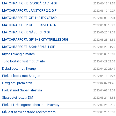
MATCHRAPPORT: RYDSGÅRD 7–4 GIF
2022-06-18 11:55
MATCHRAPPORT: JANSTORP 2-2 GIF
2022-06-10 10:27
MATCHRAPPORT: GIF 1–2 IFK YSTAD
2022-06-09 10:34
MATCHRAPPORT: GIF 0–0 SVEDALA
2022-05-30 13:29
MATCHRAPPORT: NÄSET 3–3 GIF
2022-05-25 11:38
MATCHRAPPORT: GIF 1–3 CITY TRELLEBORG
2022-05-21 11:52
MATCHRAPPORT: SKANSEN 3-1 GIF
2022-05-20 11:26
Kryss i svängig match
2022-05-08 10:07
Tung bortaförlust mot Charlo
2022-04-29 22:03
Delad pott mot Skurup
2022-04-22 21:49
Förlust borta mot Skegrie
2022-04-16 17:27
Oavgjort i premiären
2022-04-07 21:45
Förlust mot Saba Palestina
2022-04-02 12:09
Slutspelet lottat i DM
2022-03-24 15:54
Förlust i träningsmatchen mot Kvarnby
2022-03-24 10:16
Mållöst när vi gästade Teckomatorp
2022-03-20 10:39