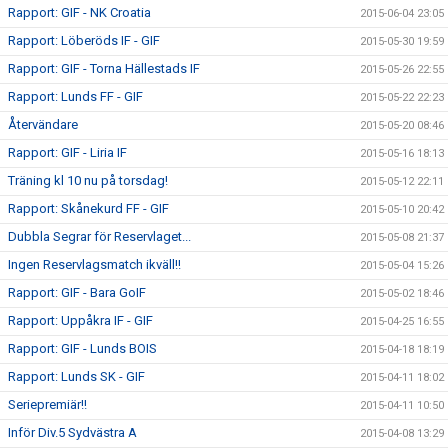
Rapport: GIF - NK Croatia
2015-06-04 23:05
Rapport: Löberöds IF - GIF
2015-05-30 19:59
Rapport: GIF - Torna Hällestads IF
2015-05-26 22:55
Rapport: Lunds FF - GIF
2015-05-22 22:23
Återvändare
2015-05-20 08:46
Rapport: GIF - Liria IF
2015-05-16 18:13
Träning kl 10 nu på torsdag!
2015-05-12 22:11
Rapport: Skånekurd FF - GIF
2015-05-10 20:42
Dubbla Segrar för Reservlaget...
2015-05-08 21:37
Ingen Reservlagsmatch ikväll!!
2015-05-04 15:26
Rapport: GIF - Bara GoIF
2015-05-02 18:46
Rapport: Uppåkra IF - GIF
2015-04-25 16:55
Rapport: GIF - Lunds BOIS
2015-04-18 18:19
Rapport: Lunds SK - GIF
2015-04-11 18:02
Seriepremiär!!
2015-04-11 10:50
Inför Div.5 Sydvästra A
2015-04-08 13:29