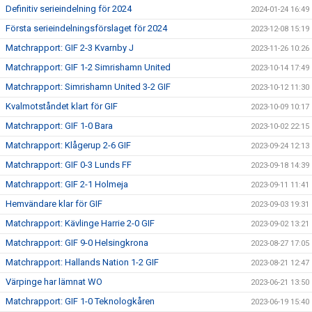
Definitiv serieindelning för 2024
2024-01-24 16:49
Första serieindelningsförslaget för 2024
2023-12-08 15:19
Matchrapport: GIF 2-3 Kvarnby J
2023-11-26 10:26
Matchrapport: GIF 1-2 Simrishamn United
2023-10-14 17:49
Matchrapport: Simrishamn United 3-2 GIF
2023-10-12 11:30
Kvalmotståndet klart för GIF
2023-10-09 10:17
Matchrapport: GIF 1-0 Bara
2023-10-02 22:15
Matchrapport: Klågerup 2-6 GIF
2023-09-24 12:13
Matchrapport: GIF 0-3 Lunds FF
2023-09-18 14:39
Matchrapport: GIF 2-1 Holmeja
2023-09-11 11:41
Hemvändare klar för GIF
2023-09-03 19:31
Matchrapport: Kävlinge Harrie 2-0 GIF
2023-09-02 13:21
Matchrapport: GIF 9-0 Helsingkrona
2023-08-27 17:05
Matchrapport: Hallands Nation 1-2 GIF
2023-08-21 12:47
Värpinge har lämnat WO
2023-06-21 13:50
Matchrapport: GIF 1-0 Teknologkåren
2023-06-19 15:40