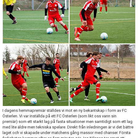
MATCHER
EKEVALLEN IP
DOKUMENT
BILDER
STATISTIK
ÅRSKORT A-LAG 2026
I dagens hemmapremiär ställdes vi mot en ny bekantskap i form av FC
Österlen. Vi var inställda på ett FC Österlen (som likt oss vann sin
premiär) som ett starkt lag på fasta situationer men samtidigt som ett lag
med lite äldre men tekniska spelare. Direkt från inledningen är vi det bättre
laget och vi skapade under matchens gång massor med chanser. Första