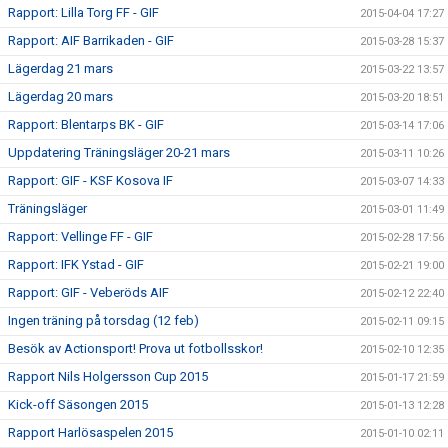
Rapport: Lilla Torg FF - GIF
2015-04-04 17:27
Rapport: AIF Barrikaden - GIF
2015-03-28 15:37
Lägerdag 21 mars
2015-03-22 13:57
Lägerdag 20 mars
2015-03-20 18:51
Rapport: Blentarps BK - GIF
2015-03-14 17:06
Uppdatering Träningsläger 20-21 mars
2015-03-11 10:26
Rapport: GIF - KSF Kosova IF
2015-03-07 14:33
Träningsläger
2015-03-01 11:49
Rapport: Vellinge FF - GIF
2015-02-28 17:56
Rapport: IFK Ystad - GIF
2015-02-21 19:00
Rapport: GIF - Veberöds AIF
2015-02-12 22:40
Ingen träning på torsdag (12 feb)
2015-02-11 09:15
Besök av Actionsport! Prova ut fotbollsskor!
2015-02-10 12:35
Rapport Nils Holgersson Cup 2015
2015-01-17 21:59
Kick-off Säsongen 2015
2015-01-13 12:28
Rapport Harlösaspelen 2015
2015-01-10 02:11