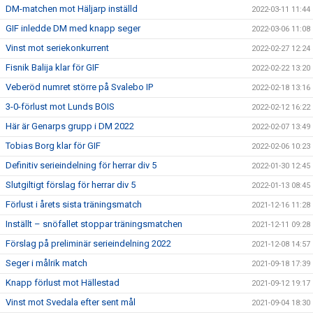
DM-matchen mot Häljarp inställd
2022-03-11 11:44
GIF inledde DM med knapp seger
2022-03-06 11:08
Vinst mot seriekonkurrent
2022-02-27 12:24
Fisnik Balija klar för GIF
2022-02-22 13:20
Veberöd numret större på Svalebo IP
2022-02-18 13:16
3-0-förlust mot Lunds BOIS
2022-02-12 16:22
Här är Genarps grupp i DM 2022
2022-02-07 13:49
Tobias Borg klar för GIF
2022-02-06 10:23
Definitiv serieindelning för herrar div 5
2022-01-30 12:45
Slutgiltigt förslag för herrar div 5
2022-01-13 08:45
Förlust i årets sista träningsmatch
2021-12-16 11:28
Inställt – snöfallet stoppar träningsmatchen
2021-12-11 09:28
Förslag på preliminär serieindelning 2022
2021-12-08 14:57
Seger i målrik match
2021-09-18 17:39
Knapp förlust mot Hällestad
2021-09-12 19:17
Vinst mot Svedala efter sent mål
2021-09-04 18:30