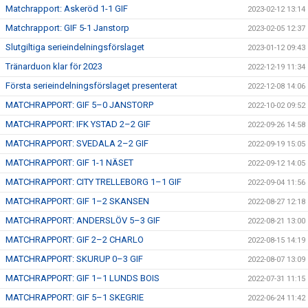
Matchrapport: Askeröd 1-1 GIF
2023-02-12 13:14
Matchrapport: GIF 5-1 Janstorp
2023-02-05 12:37
Slutgiltiga serieindelningsförslaget
2023-01-12 09:43
Tränarduon klar för 2023
2022-12-19 11:34
Första serieindelningsförslaget presenterat
2022-12-08 14:06
MATCHRAPPORT: GIF 5–0 JANSTORP
2022-10-02 09:52
MATCHRAPPORT: IFK YSTAD 2–2 GIF
2022-09-26 14:58
MATCHRAPPORT: SVEDALA 2–2 GIF
2022-09-19 15:05
MATCHRAPPORT: GIF 1-1 NÄSET
2022-09-12 14:05
MATCHRAPPORT: CITY TRELLEBORG 1–1 GIF
2022-09-04 11:56
MATCHRAPPORT: GIF 1–2 SKANSEN
2022-08-27 12:18
MATCHRAPPORT: ANDERSLÖV 5–3 GIF
2022-08-21 13:00
MATCHRAPPORT: GIF 2–2 CHARLO
2022-08-15 14:19
MATCHRAPPORT: SKURUP 0–3 GIF
2022-08-07 13:09
MATCHRAPPORT: GIF 1–1 LUNDS BOIS
2022-07-31 11:15
MATCHRAPPORT: GIF 5–1 SKEGRIE
2022-06-24 11:42