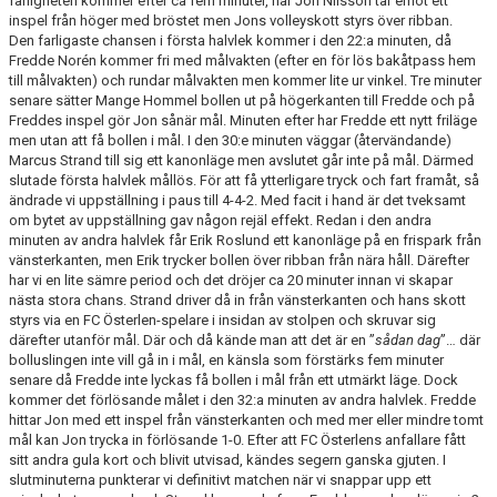
farligheten kommer efter ca fem minuter, när Jon Nilsson tar emot ett
inspel från höger med bröstet men Jons volleyskott styrs över ribban.
Den farligaste chansen i första halvlek kommer i den 22:a minuten, då
Fredde Norén kommer fri med målvakten (efter en för lös bakåtpass hem
till målvakten) och rundar målvakten men kommer lite ur vinkel. Tre minuter
senare sätter Mange Hommel bollen ut på högerkanten till Fredde och på
Freddes inspel gör Jon sånär mål. Minuten efter har Fredde ett nytt friläge
men utan att få bollen i mål. I den 30:e minuten väggar (återvändande)
Marcus Strand till sig ett kanonläge men avslutet går inte på mål. Därmed
slutade första halvlek mållös. För att få ytterligare tryck och fart framåt, så
ändrade vi uppställning i paus till 4-4-2. Med facit i hand är det tveksamt
om bytet av uppställning gav någon rejäl effekt. Redan i den andra
minuten av andra halvlek får Erik Roslund ett kanonläge på en frispark från
vänsterkanten, men Erik trycker bollen över ribban från nära håll. Därefter
har vi en lite sämre period och det dröjer ca 20 minuter innan vi skapar
nästa stora chans. Strand driver då in från vänsterkanten och hans skott
styrs via en FC Österlen-spelare i insidan av stolpen och skruvar sig
därefter utanför mål. Där och då kände man att det är en ”
sådan dag
”… där
bolluslingen inte vill gå in i mål, en känsla som förstärks fem minuter
senare då Fredde inte lyckas få bollen i mål från ett utmärkt läge. Dock
kommer det förlösande målet i den 32:a minuten av andra halvlek. Fredde
hittar Jon med ett inspel från vänsterkanten och med mer eller mindre tomt
mål kan Jon trycka in förlösande 1-0. Efter att FC Österlens anfallare fått
sitt andra gula kort och blivit utvisad, kändes segern ganska gjuten. I
slutminuterna punkterar vi definitivt matchen när vi snappar upp ett