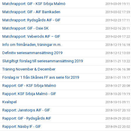
Matchrapport: GIF - KSF Srbija Malmö
2019-03-09 19:11
Matchrapport: GIF - AIF Barrikaden
2019-03-02 17:59
Matchrapport: Rydsgårds AIF - GIF
2019-02-23 17:11
Matchrapport: GIF - Oxie SK
2019-02-16 20:11
Matchrapport: Veberöds AIF – GIF
2019-02-09 17:22
Info om frimånaden, träningar m.m.
2018-12-19 16:18
Definitiv seriesammansättning 2019
2018-12-12 13:03
Slutgiltigt förslag till seriesammansättning 2019
2018-11-21 13:22
Träning November & December
2018-11-06 16:38
Förslag nr 1 från Skånes FF avs serie för 2019
2018-11-01 19:17
Rapport: GIF - KSF Srbija Malmö
2018-10-27 20:08
Rapport: KSF Srbija Malmö - GIF
2018-10-20 19:19
Kvalspel
2018-10-15 09:11
Rapport: Janstorps AIF - GIF
2018-10-07 20:10
Rapport: GIF - Rydsgårds AIF
2018-09-29 20:02
Rapport: Näsby IF - GIF
2018-09-22 20:02