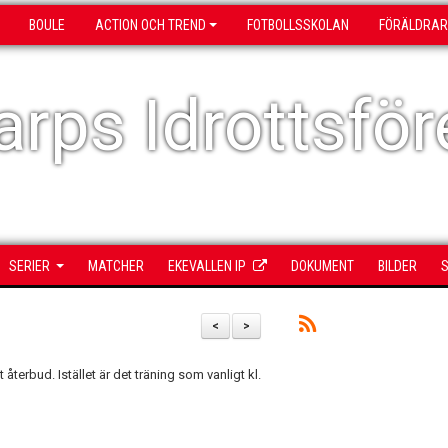
BOULE
ACTION OCH TREND
FOTBOLLSSKOLAN
FÖRÄLDRAR
rps Idrottsför
SERIER
MATCHER
EKEVALLEN IP
DOKUMENT
BILDER
S
<
>
terbud. Istället är det träning som vanligt kl.