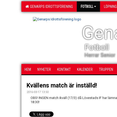
GENARPS IDROTTSFÖRENING
FOTBOLL
LÖPNING
Gena
Fotboll
Herrar Senior
HEM
NYHETER
KONTAKT
KALENDER
TRUPPEN
Kvällens match är inställd!
2016-03-17 13:50
OBS! INGEN match ikväll (17/3) då Lövestads IF har lämnat å
18:30!