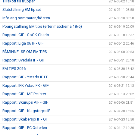
Tillskott till truppen
2016-08-02 15:18
Slutställning EM tipset
2016-07-11 08:58
Info ang sommaren/hösten
2016-06-20 08:58
Poängställning EM tips (efter matcherna 18/6)
2016-06-19 20:09
Rapport: GIF - SoGK Charlo
2016-06-18 19:37
Rapport: Liga 06 IF - GIF
2016-06-12 20:46
PÅMINNELSE OM EM TIPS
2016-06-08 09:53
Rapport: Svedala IF - GIF
2016-05-31 23:18
EM TIPS 2016
2016-05-30 13:42
Rapport: GIF - Ystads IF FF
2016-05-28 20:44
Rapport: IFK Ystad FK - GIF
2016-05-21 19:13
Rapport: GIF - MF Pelister
2016-05-13 23:02
Rapport: Skurups AIF - GIF
2016-05-06 21:51
Rapport: GIF - Klagstorps IF
2016-04-30 18:55
Rapport: Skabersjö IF - GIF
2016-04-23 18:50
Rapport: GIF - FC Österlen
2016-04-17 19:30