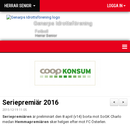
HERRAR SENIOR
LOGGA IN
Genarps Idrottsförening
Fotboll
Herrar Senior
HEM
NYHETER
KONTAKT
KALENDER
Seriepremiär 2016
<
>
TRUPPEN
2015-12-19 11:05
Seriepremiären
är preliminärt den 8 april (v14) borta mot SoGK Charlo
SERIER
medan
Hemmapremiären
sker helgen efter
mot FC Österlen.