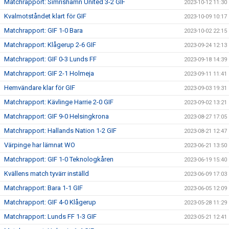
Matchrapport: Simrishamn United 3-2 GIF
2023-10-12 11:30
Kvalmotståndet klart för GIF
2023-10-09 10:17
Matchrapport: GIF 1-0 Bara
2023-10-02 22:15
Matchrapport: Klågerup 2-6 GIF
2023-09-24 12:13
Matchrapport: GIF 0-3 Lunds FF
2023-09-18 14:39
Matchrapport: GIF 2-1 Holmeja
2023-09-11 11:41
Hemvändare klar för GIF
2023-09-03 19:31
Matchrapport: Kävlinge Harrie 2-0 GIF
2023-09-02 13:21
Matchrapport: GIF 9-0 Helsingkrona
2023-08-27 17:05
Matchrapport: Hallands Nation 1-2 GIF
2023-08-21 12:47
Värpinge har lämnat WO
2023-06-21 13:50
Matchrapport: GIF 1-0 Teknologkåren
2023-06-19 15:40
Kvällens match tyvärr inställd
2023-06-09 17:03
Matchrapport: Bara 1-1 GIF
2023-06-05 12:09
Matchrapport: GIF 4-0 Klågerup
2023-05-28 11:29
Matchrapport: Lunds FF 1-3 GIF
2023-05-21 12:41