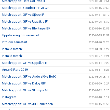
Matchrapport: Bara GoIF vs GIF
2020-08-20 10:54
Matchrapport: Ystads IF FF vs GIF
2020-08-16 09:52
Matchrapport: GIF vs Sjöbo IF
2020-07-31 23:10
Matchrapport: GIF vs Uppåkra IF
2020-07-25 16:30
Matchrapport: GIF vs Blentarps BK
2020-06-16 22:56
Uppdatering om seriestart
2020-05-25 21:57
Info om seriestart
2020-04-20 08:26
Inställd match!!
2020-04-03 10:22
Inställd match!!
2020-03-27 18:24
Matchrapport: GIF vs Uppåkra IF
2020-03-14 19:26
Årets GIF:are 2019
2020-03-11 15:25
Matchrapport: GIF vs Anderslövs BoIK
2020-03-06 08:14
Matchrapport: GIF vs Dalby GIF
2020-02-29 17:27
Matchrapport: GIF vs Skurups AIF
2020-02-22 17:20
Instagram
2020-02-18 10:11
Matchrapport: GIF vs AIF Barrikaden
2020-02-15 08:58