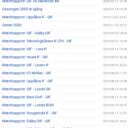
Matchrapport: GIF vs Veberöds AIF
2020-02-11 22:58
Säsongen 2020 är igång
2020-01-18 19:39
Matchrapport: Uppåkra IF - GIF
2019-12-02 22:47
Serien 2020
2019-11-22 23:21
Matchrapport: GIF - Dalby GIF
2019-09-29 18:02
Matchrapport: Teknologkårens IF LTH - GIF
2019-09-21 10:33
Matchrapport: GIF – Liria IF
2019-09-14 19:50
Matchrapport: Husie IF - GIF
2019-09-07 20:06
Matchrapport: GIF - Linero IF
2019-09-01 20:52
Matchrapport: FC Möllan - GIF
2019-08-24 11:07
Matchrapport: Uppåkra IF - GIF
2019-08-18 10:38
Matchrapport: GIF - Lunds SK
2019-08-14 23:36
Matchrapport: Bara GoIF - GIF
2019-08-11 21:09
Matchrapport: GIF - Lunds BOIS
2019-06-19 23:07
Matchrapport: Snogeröds IF - GIF
2019-06-17 12:37
Matchrapport: Dalby GIF - GIF
2019-06-07 18:41