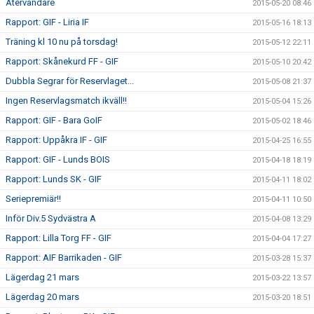
Återvändare
2015-05-20 08:46
Rapport: GIF - Liria IF
2015-05-16 18:13
Träning kl 10 nu på torsdag!
2015-05-12 22:11
Rapport: Skånekurd FF - GIF
2015-05-10 20:42
Dubbla Segrar för Reservlaget...
2015-05-08 21:37
Ingen Reservlagsmatch ikväll!!
2015-05-04 15:26
Rapport: GIF - Bara GoIF
2015-05-02 18:46
Rapport: Uppåkra IF - GIF
2015-04-25 16:55
Rapport: GIF - Lunds BOIS
2015-04-18 18:19
Rapport: Lunds SK - GIF
2015-04-11 18:02
Seriepremiär!!
2015-04-11 10:50
Inför Div.5 Sydvästra A
2015-04-08 13:29
Rapport: Lilla Torg FF - GIF
2015-04-04 17:27
Rapport: AIF Barrikaden - GIF
2015-03-28 15:37
Lägerdag 21 mars
2015-03-22 13:57
Lägerdag 20 mars
2015-03-20 18:51