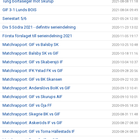
Tung bortaseger mot Skurup
2021-08-08 11:18
GIF 3-1 Lunds BOIS
2021-08-04 09:49
Seriestart 5/6
2021-05-24 12:00
Div 5 Södra 2021 - definitiv serieindelning
2020-11-23 13:02
Första förslaget till serieindelning 2021
2020-11-05 19:17
Matchrapport: GIF vs Balsby SK
2020-10-25 10:48
Matchrapport: Balsby SK vs GIF
2020-10-18 11:16
Matchrapport: GIF vs Skabersjö IF
2020-10-04 10:37
Matchrapport: IFK Ystad FK vs GIF
2020-09-28 20:56
Matchrapport: GIF vs BK Skansen
2020-09-22 10:20
Matchrapport: Anderslövs BoIK vs GIF
2020-09-13 10:41
Matchrapport: GIF vs Skurups AIF
2020-09-10 10:01
Matchrapport: GIF vs Öja FF
2020-09-05 18:20
Matchrapport: Skegrie BK vs GIF
2020-08-31 11:48
Matchrapport: Askeröds IF vs GIF
2020-08-27 08:30
Matchrapport: GIF vs Torna Hällestads IF
2020-08-24 08:51