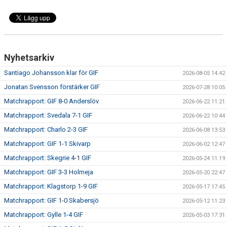
MATCHER
EKEVALLEN IP
DOKUMENT
Nyhetsarkiv
BILDER
Santiago Johansson klar för GIF
2026-08-05 14:42
Jonatan Svensson förstärker GIF
2026-07-28 10:05
STATISTIK
Matchrapport: GIF 8-0 Anderslöv
2026-06-22 11:21
Matchrapport: Svedala 7-1 GIF
ÅRSKORT A-LAG 2026
2026-06-22 10:44
Matchrapport: Charlo 2-3 GIF
2026-06-08 13:53
Matchrapport: GIF 1-1 Skivarp
2026-06-02 12:47
Matchrapport: Skegrie 4-1 GIF
2026-05-24 11:19
Matchrapport: GIF 3-3 Holmeja
2026-05-20 22:47
Matchrapport: Klagstorp 1-9 GIF
2026-05-17 17:45
Matchrapport: GIF 1-0 Skabersjö
2026-05-12 11:23
Matchrapport: Gylle 1-4 GIF
2026-05-03 17:31