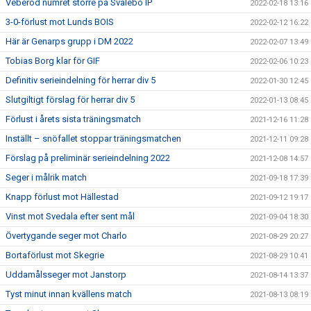
Veberöd numret större på Svalebo IP
2022-02-18 13:16
3-0-förlust mot Lunds BOIS
2022-02-12 16:22
Här är Genarps grupp i DM 2022
2022-02-07 13:49
Tobias Borg klar för GIF
2022-02-06 10:23
Definitiv serieindelning för herrar div 5
2022-01-30 12:45
Slutgiltigt förslag för herrar div 5
2022-01-13 08:45
Förlust i årets sista träningsmatch
2021-12-16 11:28
Inställt – snöfallet stoppar träningsmatchen
2021-12-11 09:28
Förslag på preliminär serieindelning 2022
2021-12-08 14:57
Seger i målrik match
2021-09-18 17:39
Knapp förlust mot Hällestad
2021-09-12 19:17
Vinst mot Svedala efter sent mål
2021-09-04 18:30
Övertygande seger mot Charlo
2021-08-29 20:27
Bortaförlust mot Skegrie
2021-08-29 10:41
Uddamålsseger mot Janstorp
2021-08-14 13:37
Tyst minut innan kvällens match
2021-08-13 08:19