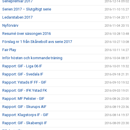
Seriepremiär 2017
2016-12-14 09:02
Serien 2017 – Slutgiltigt serie
2016-11-10 15:27
Ledarstaben 2017
2016-11-04 20:17
Nyförvärv
2016-11-04 20:15
Resumé över säsongen 2016
2016-10-28 13:48
Förslag nr 1 från Skåneboll avs serie 2017
2016-10-27 13:08
Fair Play
2016-10-11 14:27
Inför hösten och kommande träning
2016-10-04 08:37
Rapport: GIF - Liga 06 IF
2016-10-01 19:32
Rapport: GIF - Svedala IF
2016-09-18 21:31
Rapport: Ystads IF FF - GIF
2016-09-10 19:52
Rapport: GIF - IFK Ystad FK
2016-09-03 19:01
Rapport: MF Pelister - GIF
2016-08-26 23:00
Rapport: GIF - Skurups AIF
2016-08-19 23:36
Rapport: Klagstorps IF - GIF
2016-08-14 19:37
Rapport: GIF - Skabersjö IF
2016-08-09 23:30