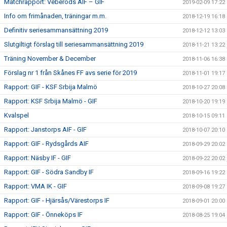
Matchrapport: Veberöds AIF – GIF
2019-02-09 17:22
Info om frimånaden, träningar m.m.
2018-12-19 16:18
Definitiv seriesammansättning 2019
2018-12-12 13:03
Slutgiltigt förslag till seriesammansättning 2019
2018-11-21 13:22
Träning November & December
2018-11-06 16:38
Förslag nr 1 från Skånes FF avs serie för 2019
2018-11-01 19:17
Rapport: GIF - KSF Srbija Malmö
2018-10-27 20:08
Rapport: KSF Srbija Malmö - GIF
2018-10-20 19:19
Kvalspel
2018-10-15 09:11
Rapport: Janstorps AIF - GIF
2018-10-07 20:10
Rapport: GIF - Rydsgårds AIF
2018-09-29 20:02
Rapport: Näsby IF - GIF
2018-09-22 20:02
Rapport: GIF - Södra Sandby IF
2018-09-16 19:22
Rapport: VMA IK - GIF
2018-09-08 19:27
Rapport: GIF - Hjärsås/Värestorps IF
2018-09-01 20:00
Rapport: GIF - Önneköps IF
2018-08-25 19:04