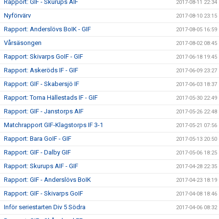
Rapport: GIF - Skurups AIF
2017-08-11 22:34
Nyförvärv
2017-08-10 23:15
Rapport: Anderslövs BoIK - GIF
2017-08-05 16:59
Vårsäsongen
2017-08-02 08:45
Rapport: Skivarps GoIF - GIF
2017-06-18 19:45
Rapport: Askeröds IF - GIF
2017-06-09 23:27
Rapport: GIF - Skabersjö IF
2017-06-03 18:37
Rapport: Torna Hällestads IF - GIF
2017-05-30 22:49
Rapport: GIF - Janstorps AIF
2017-05-26 22:48
Matchrapport GIF-Klagstorps IF 3-1
2017-05-21 07:56
Rapport: Bara GoIF - GIF
2017-05-13 20:50
Rapport: GIF - Dalby GIF
2017-05-06 18:25
Rapport: Skurups AIF - GIF
2017-04-28 22:35
Rapport: GIF - Anderslövs BoIK
2017-04-23 18:19
Rapport: GIF - Skivarps GoIF
2017-04-08 18:46
Inför seriestarten Div 5 Södra
2017-04-06 08:32