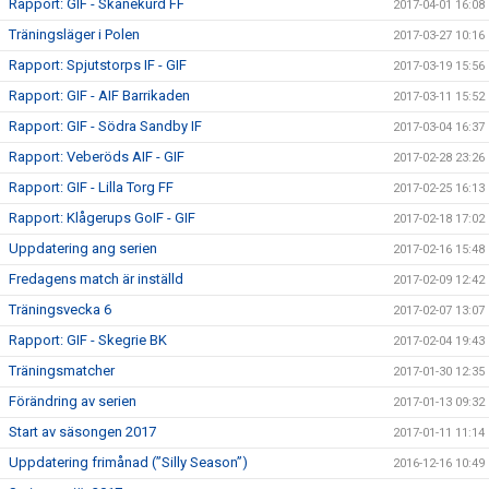
Rapport: GIF - Skånekurd FF
2017-04-01 16:08
Träningsläger i Polen
2017-03-27 10:16
Rapport: Spjutstorps IF - GIF
2017-03-19 15:56
Rapport: GIF - AIF Barrikaden
2017-03-11 15:52
Rapport: GIF - Södra Sandby IF
2017-03-04 16:37
Rapport: Veberöds AIF - GIF
2017-02-28 23:26
Rapport: GIF - Lilla Torg FF
2017-02-25 16:13
Rapport: Klågerups GoIF - GIF
2017-02-18 17:02
Uppdatering ang serien
2017-02-16 15:48
Fredagens match är inställd
2017-02-09 12:42
Träningsvecka 6
2017-02-07 13:07
Rapport: GIF - Skegrie BK
2017-02-04 19:43
Träningsmatcher
2017-01-30 12:35
Förändring av serien
2017-01-13 09:32
Start av säsongen 2017
2017-01-11 11:14
Uppdatering frimånad (”Silly Season”)
2016-12-16 10:49