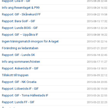
Rapport: Liria IF - GIF
2015-08-28 22:44
Info ang Reservlaget & P99
2015-08-24 16:02
Rapport: GIF - Skånekurd FF
2015-08-22 19:58
Rapport: Bara GoIF - GIF
2015-08-15 17:32
Rapport: Lunds BOIS - GIF
2015-08-12 22:24
Rapport: GIF – Uppåkra IF
2015-08-08 18:22
Ingen träningsmatch imorgon för A-laget
2015-07-30 22:16
Förändring av ledarstaben
2015-07-21 23:07
Rapport: GIF - Lunds SK
2015-06-18 22:45
Info ang sommaren/hösten
2015-06-17 11:27
Rapport: Askeröds IF - GIF
2015-06-13 18:51
Tillskott till truppen
2015-06-09 22:12
Rapport: GIF - NK Croatia
2015-06-04 23:05
Rapport: Löberöds IF - GIF
2015-05-30 19:59
Rapport: GIF - Torna Hällestads IF
2015-05-26 22:55
Rapport: Lunds FF - GIF
2015-05-22 22:23