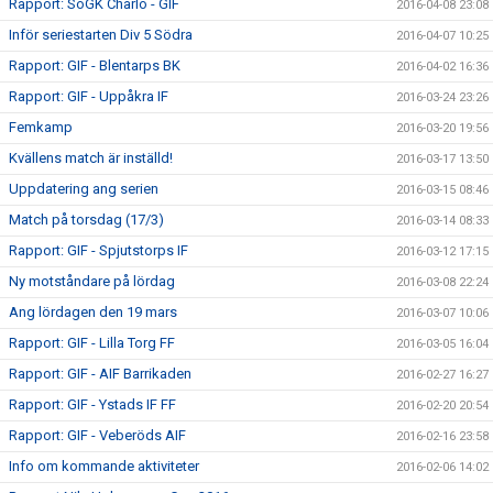
Rapport: SoGK Charlo - GIF
2016-04-08 23:08
Inför seriestarten Div 5 Södra
2016-04-07 10:25
Rapport: GIF - Blentarps BK
2016-04-02 16:36
Rapport: GIF - Uppåkra IF
2016-03-24 23:26
Femkamp
2016-03-20 19:56
Kvällens match är inställd!
2016-03-17 13:50
Uppdatering ang serien
2016-03-15 08:46
Match på torsdag (17/3)
2016-03-14 08:33
Rapport: GIF - Spjutstorps IF
2016-03-12 17:15
Ny motståndare på lördag
2016-03-08 22:24
Ang lördagen den 19 mars
2016-03-07 10:06
Rapport: GIF - Lilla Torg FF
2016-03-05 16:04
Rapport: GIF - AIF Barrikaden
2016-02-27 16:27
Rapport: GIF - Ystads IF FF
2016-02-20 20:54
Rapport: GIF - Veberöds AIF
2016-02-16 23:58
Info om kommande aktiviteter
2016-02-06 14:02