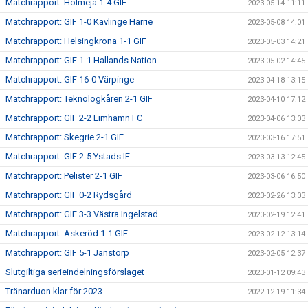
Matchrapport: Holmeja 1-4 GIF
2023-05-14 11:11
Matchrapport: GIF 1-0 Kävlinge Harrie
2023-05-08 14:01
Matchrapport: Helsingkrona 1-1 GIF
2023-05-03 14:21
Matchrapport: GIF 1-1 Hallands Nation
2023-05-02 14:45
Matchrapport: GIF 16-0 Värpinge
2023-04-18 13:15
Matchrapport: Teknologkåren 2-1 GIF
2023-04-10 17:12
Matchrapport: GIF 2-2 Limhamn FC
2023-04-06 13:03
Matchrapport: Skegrie 2-1 GIF
2023-03-16 17:51
Matchrapport: GIF 2-5 Ystads IF
2023-03-13 12:45
Matchrapport: Pelister 2-1 GIF
2023-03-06 16:50
Matchrapport: GIF 0-2 Rydsgård
2023-02-26 13:03
Matchrapport: GIF 3-3 Västra Ingelstad
2023-02-19 12:41
Matchrapport: Askeröd 1-1 GIF
2023-02-12 13:14
Matchrapport: GIF 5-1 Janstorp
2023-02-05 12:37
Slutgiltiga serieindelningsförslaget
2023-01-12 09:43
Tränarduon klar för 2023
2022-12-19 11:34