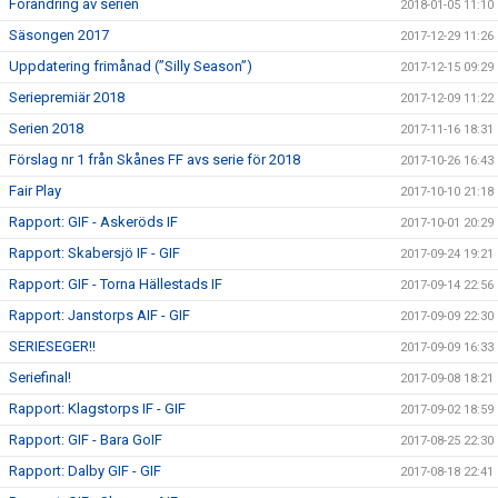
Förändring av serien
2018-01-05 11:10
Säsongen 2017
2017-12-29 11:26
Uppdatering frimånad (”Silly Season”)
2017-12-15 09:29
Seriepremiär 2018
2017-12-09 11:22
Serien 2018
2017-11-16 18:31
Förslag nr 1 från Skånes FF avs serie för 2018
2017-10-26 16:43
Fair Play
2017-10-10 21:18
Rapport: GIF - Askeröds IF
2017-10-01 20:29
Rapport: Skabersjö IF - GIF
2017-09-24 19:21
Rapport: GIF - Torna Hällestads IF
2017-09-14 22:56
Rapport: Janstorps AIF - GIF
2017-09-09 22:30
SERIESEGER!!
2017-09-09 16:33
Seriefinal!
2017-09-08 18:21
Rapport: Klagstorps IF - GIF
2017-09-02 18:59
Rapport: GIF - Bara GoIF
2017-08-25 22:30
Rapport: Dalby GIF - GIF
2017-08-18 22:41