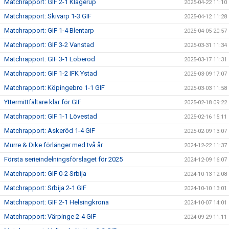
Matchrapport: GIF 2-1 Klågerup
2025-04-22 11:10
Matchrapport: Skivarp 1-3 GIF
2025-04-12 11:28
Matchrapport: GIF 1-4 Blentarp
2025-04-05 20:57
Matchrapport: GIF 3-2 Vanstad
2025-03-31 11:34
Matchrapport: GIF 3-1 Löberöd
2025-03-17 11:31
Matchrapport: GIF 1-2 IFK Ystad
2025-03-09 17:07
Matchrapport: Köpingebro 1-1 GIF
2025-03-03 11:58
Yttermittfältare klar för GIF
2025-02-18 09:22
Matchrapport: GIF 1-1 Lövestad
2025-02-16 15:11
Matchrapport: Askeröd 1-4 GIF
2025-02-09 13:07
Murre & Dike förlänger med två år
2024-12-22 11:37
Första serieindelningsförslaget för 2025
2024-12-09 16:07
Matchrapport: GIF 0-2 Srbija
2024-10-13 12:08
Matchrapport: Srbija 2-1 GIF
2024-10-10 13:01
Matchrapport: GIF 2-1 Helsingkrona
2024-10-07 14:01
Matchrapport: Värpinge 2-4 GIF
2024-09-29 11:11