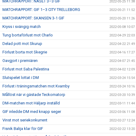
MATCHRAPPORT: NÄSET 3–3 GIF
2022-05-25 11:38
MATCHRAPPORT: GIF 1–3 CITY TRELLEBORG
2022-05-21 11:52
MATCHRAPPORT: SKANSEN 3-1 GIF
2022-05-20 11:26
Kryss i svängig match
2022-05-08 10:07
Tung bortaförlust mot Charlo
2022-04-29 22:03
Delad pott mot Skurup
2022-04-22 21:49
Förlust borta mot Skegrie
2022-04-16 17:27
Oavgjort i premiären
2022-04-07 21:45
Förlust mot Saba Palestina
2022-04-02 12:09
Slutspelet lottat i DM
2022-03-24 15:54
Förlust i träningsmatchen mot Kvarnby
2022-03-24 10:16
Mållöst när vi gästade Teckomatorp
2022-03-20 10:39
DM-matchen mot Häljarp inställd
2022-03-11 11:44
GIF inledde DM med knapp seger
2022-03-06 11:08
Vinst mot seriekonkurrent
2022-02-27 12:24
Fisnik Balija klar för GIF
2022-02-22 13:20