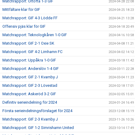
Matchrapport: Örtofta 1-3 GIF
2024-04-28 22:08
Mittfältare klar för GIF
2024-04-25 18:23
Matchrapport: GIF 4-3 Lödde FF
2024-04-21 13:28
Offensiv pjäs klar för GIF
2024-04-18 20:49
Matchrapport: Teknologkåren 1-0 GIF
2024-04-16 10:58
Matchrapport: GIF 2-1 Oxie SK
2024-04-08 11:21
Matchrapport: GIF 4-2 Limhamn FC
2024-04-02 14:12
Matchrapport: Uppåkra 1-0 GIF
2024-03-18 11:42
Matchrapport: Anderslöv 1-4 GIF
2024-03-11 22:28
Matchrapport: GIF 2-1 Kvarnby J
2024-03-04 11:23
Matchrapport: GIF 2-3 Lövestad
2024-02-18 17:01
Matchrapport: Askeröd 3-2 GIF
2024-02-05 15:01
Definitiv serieindelning för 2024
2024-01-24 16:49
Första serieindelningsförslaget för 2024
2023-12-08 15:19
Matchrapport: GIF 2-3 Kvarnby J
2023-11-26 10:26
Matchrapport: GIF 1-2 Simrishamn United
2023-10-14 17:49