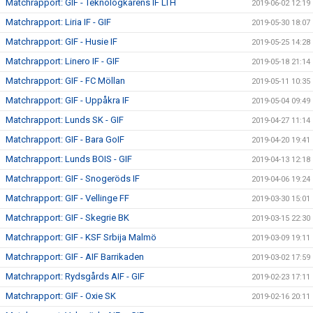
Matchrapport: GIF - Teknologkårens IF LTH
2019-06-02 12:19
Matchrapport: Liria IF - GIF
2019-05-30 18:07
Matchrapport: GIF - Husie IF
2019-05-25 14:28
Matchrapport: Linero IF - GIF
2019-05-18 21:14
Matchrapport: GIF - FC Möllan
2019-05-11 10:35
Matchrapport: GIF - Uppåkra IF
2019-05-04 09:49
Matchrapport: Lunds SK - GIF
2019-04-27 11:14
Matchrapport: GIF - Bara GoIF
2019-04-20 19:41
Matchrapport: Lunds BOIS - GIF
2019-04-13 12:18
Matchrapport: GIF - Snogeröds IF
2019-04-06 19:24
Matchrapport: GIF - Vellinge FF
2019-03-30 15:01
Matchrapport: GIF - Skegrie BK
2019-03-15 22:30
Matchrapport: GIF - KSF Srbija Malmö
2019-03-09 19:11
Matchrapport: GIF - AIF Barrikaden
2019-03-02 17:59
Matchrapport: Rydsgårds AIF - GIF
2019-02-23 17:11
Matchrapport: GIF - Oxie SK
2019-02-16 20:11