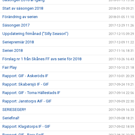
2018-01-13 15:50
Start av säsongen 2018
2018-01-09 09:21
Förändring av serien
2018-01-05 11:10
Säsongen 2017
2017-12-29 11:26
Uppdatering frimånad (”Silly Season”)
2017-12-15 09:29
Seriepremiär 2018
2017-12-09 11:22
Serien 2018
2017-11-16 18:31
Förslag nr 1 från Skånes FF avs serie för 2018
2017-10-26 16:43
Fair Play
2017-10-10 21:18
Rapport: GIF - Askeröds IF
2017-10-01 20:29
Rapport: Skabersjö IF - GIF
2017-09-24 19:21
Rapport: GIF - Torna Hällestads IF
2017-09-14 22:56
Rapport: Janstorps AIF - GIF
2017-09-09 22:30
SERIESEGER!!
2017-09-09 16:33
Seriefinal!
2017-09-08 18:21
Rapport: Klagstorps IF - GIF
2017-09-02 18:59
Rapport: GIF - Bara GoIF