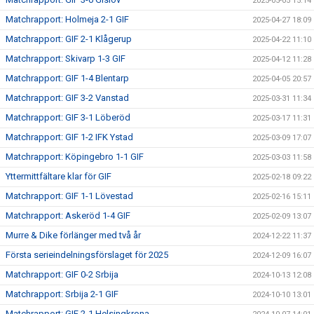
2025-05-05 15:14
Matchrapport: Holmeja 2-1 GIF
2025-04-27 18:09
Matchrapport: GIF 2-1 Klågerup
2025-04-22 11:10
Matchrapport: Skivarp 1-3 GIF
2025-04-12 11:28
Matchrapport: GIF 1-4 Blentarp
2025-04-05 20:57
Matchrapport: GIF 3-2 Vanstad
2025-03-31 11:34
Matchrapport: GIF 3-1 Löberöd
2025-03-17 11:31
Matchrapport: GIF 1-2 IFK Ystad
2025-03-09 17:07
Matchrapport: Köpingebro 1-1 GIF
2025-03-03 11:58
Yttermittfältare klar för GIF
2025-02-18 09:22
Matchrapport: GIF 1-1 Lövestad
2025-02-16 15:11
Matchrapport: Askeröd 1-4 GIF
2025-02-09 13:07
Murre & Dike förlänger med två år
2024-12-22 11:37
Första serieindelningsförslaget för 2025
2024-12-09 16:07
Matchrapport: GIF 0-2 Srbija
2024-10-13 12:08
Matchrapport: Srbija 2-1 GIF
2024-10-10 13:01
Matchrapport: GIF 2-1 Helsingkrona