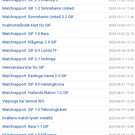
2023-11-26 10:26
Matchrapport: GIF 1-2 Simrishamn United
2023-10-14 17:49
Matchrapport: Simrishamn United 3-2 GIF
2023-10-12 11:30
Kvalmotståndet klart för GIF
2023-10-09 10:17
Matchrapport: GIF 1-0 Bara
2023-10-02 22:15
Matchrapport: Klågerup 2-6 GIF
2023-09-24 12:13
Matchrapport: GIF 0-3 Lunds FF
2023-09-18 14:39
Matchrapport: GIF 2-1 Holmeja
2023-09-11 11:41
Hemvändare klar för GIF
2023-09-03 19:31
Matchrapport: Kävlinge Harrie 2-0 GIF
2023-09-02 13:21
Matchrapport: GIF 9-0 Helsingkrona
2023-08-27 17:05
Matchrapport: Hallands Nation 1-2 GIF
2023-08-21 12:47
Värpinge har lämnat WO
2023-06-21 13:50
Matchrapport: GIF 1-0 Teknologkåren
2023-06-19 15:40
Kvällens match tyvärr inställd
2023-06-09 17:03
Matchrapport: Bara 1-1 GIF
2023-06-05 12:09
Matchrapport: GIF 4-0 Klågerup