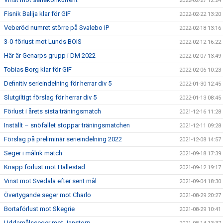
2022-02-27 12:24
Fisnik Balija klar för GIF
2022-02-22 13:20
Veberöd numret större på Svalebo IP
2022-02-18 13:16
3-0-förlust mot Lunds BOIS
2022-02-12 16:22
Här är Genarps grupp i DM 2022
2022-02-07 13:49
Tobias Borg klar för GIF
2022-02-06 10:23
Definitiv serieindelning för herrar div 5
2022-01-30 12:45
Slutgiltigt förslag för herrar div 5
2022-01-13 08:45
Förlust i årets sista träningsmatch
2021-12-16 11:28
Inställt – snöfallet stoppar träningsmatchen
2021-12-11 09:28
Förslag på preliminär serieindelning 2022
2021-12-08 14:57
Seger i målrik match
2021-09-18 17:39
Knapp förlust mot Hällestad
2021-09-12 19:17
Vinst mot Svedala efter sent mål
2021-09-04 18:30
Övertygande seger mot Charlo
2021-08-29 20:27
Bortaförlust mot Skegrie
2021-08-29 10:41
Uddamålsseger mot Janstorp