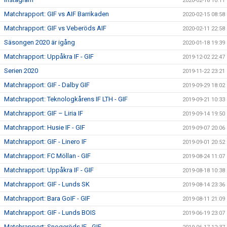
2020-02-18 10:11
Matchrapport: GIF vs AIF Barrikaden
2020-02-15 08:58
Matchrapport: GIF vs Veberöds AIF
2020-02-11 22:58
Säsongen 2020 är igång
2020-01-18 19:39
Matchrapport: Uppåkra IF - GIF
2019-12-02 22:47
Serien 2020
2019-11-22 23:21
Matchrapport: GIF - Dalby GIF
2019-09-29 18:02
Matchrapport: Teknologkårens IF LTH - GIF
2019-09-21 10:33
Matchrapport: GIF – Liria IF
2019-09-14 19:50
Matchrapport: Husie IF - GIF
2019-09-07 20:06
Matchrapport: GIF - Linero IF
2019-09-01 20:52
Matchrapport: FC Möllan - GIF
2019-08-24 11:07
Matchrapport: Uppåkra IF - GIF
2019-08-18 10:38
Matchrapport: GIF - Lunds SK
2019-08-14 23:36
Matchrapport: Bara GoIF - GIF
2019-08-11 21:09
Matchrapport: GIF - Lunds BOIS
2019-06-19 23:07
Matchrapport: Snogeröds IF - GIF