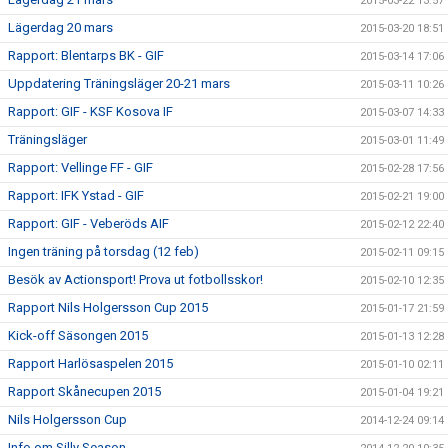
2015-03-22 13:57
Lägerdag 20 mars
2015-03-20 18:51
Rapport: Blentarps BK - GIF
2015-03-14 17:06
Uppdatering Träningsläger 20-21 mars
2015-03-11 10:26
Rapport: GIF - KSF Kosova IF
2015-03-07 14:33
Träningsläger
2015-03-01 11:49
Rapport: Vellinge FF - GIF
2015-02-28 17:56
Rapport: IFK Ystad - GIF
2015-02-21 19:00
Rapport: GIF - Veberöds AIF
2015-02-12 22:40
Ingen träning på torsdag (12 feb)
2015-02-11 09:15
Besök av Actionsport! Prova ut fotbollsskor!
2015-02-10 12:35
Rapport Nils Holgersson Cup 2015
2015-01-17 21:59
Kick-off Säsongen 2015
2015-01-13 12:28
Rapport Harlösaspelen 2015
2015-01-10 02:11
Rapport Skånecupen 2015
2015-01-04 19:21
Nils Holgersson Cup
2014-12-24 09:14
Info om Silly Season