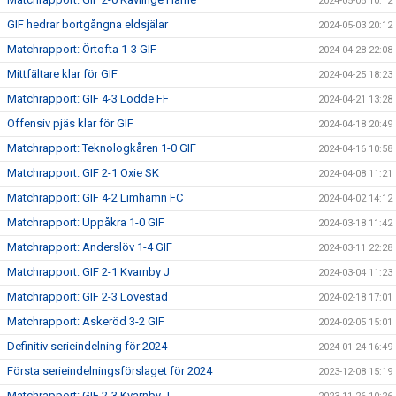
2024-05-05 10:12
GIF hedrar bortgångna eldsjälar
2024-05-03 20:12
Matchrapport: Örtofta 1-3 GIF
2024-04-28 22:08
Mittfältare klar för GIF
2024-04-25 18:23
Matchrapport: GIF 4-3 Lödde FF
2024-04-21 13:28
Offensiv pjäs klar för GIF
2024-04-18 20:49
Matchrapport: Teknologkåren 1-0 GIF
2024-04-16 10:58
Matchrapport: GIF 2-1 Oxie SK
2024-04-08 11:21
Matchrapport: GIF 4-2 Limhamn FC
2024-04-02 14:12
Matchrapport: Uppåkra 1-0 GIF
2024-03-18 11:42
Matchrapport: Anderslöv 1-4 GIF
2024-03-11 22:28
Matchrapport: GIF 2-1 Kvarnby J
2024-03-04 11:23
Matchrapport: GIF 2-3 Lövestad
2024-02-18 17:01
Matchrapport: Askeröd 3-2 GIF
2024-02-05 15:01
Definitiv serieindelning för 2024
2024-01-24 16:49
Första serieindelningsförslaget för 2024
2023-12-08 15:19
Matchrapport: GIF 2-3 Kvarnby J