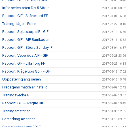
2017-04-08 18:46
Inför seriestarten Div 5 Södra
2017-04-06 08:32
Rapport: GIF - Skånekurd FF
2017-04-01 16:08
Träningsläger i Polen
2017-03-27 10:16
Rapport: Spjutstorps IF - GIF
2017-03-19 15:56
Rapport: GIF - AIF Barrikaden
2017-03-11 15:52
Rapport: GIF - Södra Sandby IF
2017-03-04 16:37
Rapport: Veberöds AIF - GIF
2017-02-28 23:26
Rapport: GIF - Lilla Torg FF
2017-02-25 16:13
Rapport: Klågerups GoIF - GIF
2017-02-18 17:02
Uppdatering ang serien
2017-02-16 15:48
Fredagens match är inställd
2017-02-09 12:42
Träningsvecka 6
2017-02-07 13:07
Rapport: GIF - Skegrie BK
2017-02-04 19:43
Träningsmatcher
2017-01-30 12:35
Förändring av serien
2017-01-13 09:32
Start av säsongen 2017