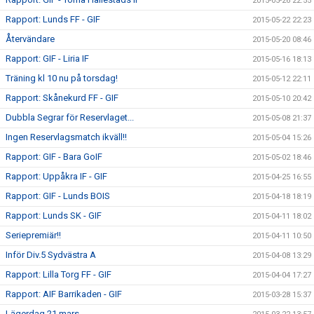
2015-05-26 22:55
Rapport: Lunds FF - GIF
2015-05-22 22:23
Återvändare
2015-05-20 08:46
Rapport: GIF - Liria IF
2015-05-16 18:13
Träning kl 10 nu på torsdag!
2015-05-12 22:11
Rapport: Skånekurd FF - GIF
2015-05-10 20:42
Dubbla Segrar för Reservlaget...
2015-05-08 21:37
Ingen Reservlagsmatch ikväll!!
2015-05-04 15:26
Rapport: GIF - Bara GoIF
2015-05-02 18:46
Rapport: Uppåkra IF - GIF
2015-04-25 16:55
Rapport: GIF - Lunds BOIS
2015-04-18 18:19
Rapport: Lunds SK - GIF
2015-04-11 18:02
Seriepremiär!!
2015-04-11 10:50
Inför Div.5 Sydvästra A
2015-04-08 13:29
Rapport: Lilla Torg FF - GIF
2015-04-04 17:27
Rapport: AIF Barrikaden - GIF
2015-03-28 15:37
Lägerdag 21 mars