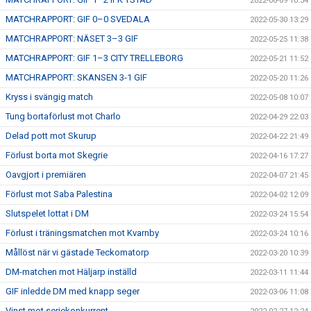
2022-06-09 10:34
MATCHRAPPORT: GIF 0–0 SVEDALA
2022-05-30 13:29
MATCHRAPPORT: NÄSET 3–3 GIF
2022-05-25 11:38
MATCHRAPPORT: GIF 1–3 CITY TRELLEBORG
2022-05-21 11:52
MATCHRAPPORT: SKANSEN 3-1 GIF
2022-05-20 11:26
Kryss i svängig match
2022-05-08 10:07
Tung bortaförlust mot Charlo
2022-04-29 22:03
Delad pott mot Skurup
2022-04-22 21:49
Förlust borta mot Skegrie
2022-04-16 17:27
Oavgjort i premiären
2022-04-07 21:45
Förlust mot Saba Palestina
2022-04-02 12:09
Slutspelet lottat i DM
2022-03-24 15:54
Förlust i träningsmatchen mot Kvarnby
2022-03-24 10:16
Mållöst när vi gästade Teckomatorp
2022-03-20 10:39
DM-matchen mot Häljarp inställd
2022-03-11 11:44
GIF inledde DM med knapp seger
2022-03-06 11:08
Vinst mot seriekonkurrent