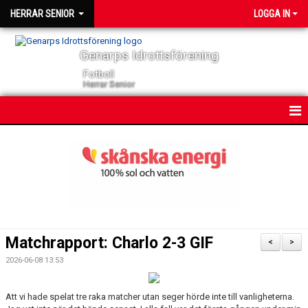
HERRAR SENIOR
LOGGA IN
Genarps Idrottsförening
Fotboll
Herrar Senior
HEM
NYHETER
KONTAKT
KALENDER
Matchrapport: Charlo 2-3 GIF
<
>
TRUPPEN
2026-06-08 13:53
SERIER
Att vi hade spelat tre raka matcher utan seger hörde inte till vanligheterna.