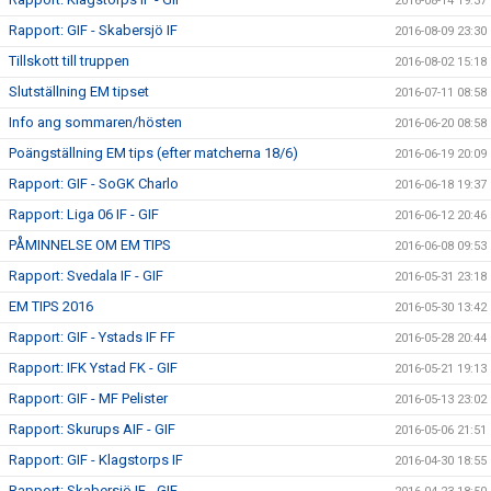
2016-08-14 19:37
Rapport: GIF - Skabersjö IF
2016-08-09 23:30
Tillskott till truppen
2016-08-02 15:18
Slutställning EM tipset
2016-07-11 08:58
Info ang sommaren/hösten
2016-06-20 08:58
Poängställning EM tips (efter matcherna 18/6)
2016-06-19 20:09
Rapport: GIF - SoGK Charlo
2016-06-18 19:37
Rapport: Liga 06 IF - GIF
2016-06-12 20:46
PÅMINNELSE OM EM TIPS
2016-06-08 09:53
Rapport: Svedala IF - GIF
2016-05-31 23:18
EM TIPS 2016
2016-05-30 13:42
Rapport: GIF - Ystads IF FF
2016-05-28 20:44
Rapport: IFK Ystad FK - GIF
2016-05-21 19:13
Rapport: GIF - MF Pelister
2016-05-13 23:02
Rapport: Skurups AIF - GIF
2016-05-06 21:51
Rapport: GIF - Klagstorps IF
2016-04-30 18:55
Rapport: Skabersjö IF - GIF