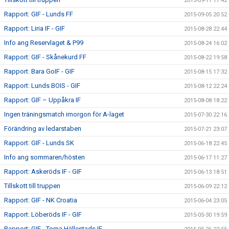
2015-09-11 17:42
Rapport: GIF - Lunds FF
2015-09-05 20:52
Rapport: Liria IF - GIF
2015-08-28 22:44
Info ang Reservlaget & P99
2015-08-24 16:02
Rapport: GIF - Skånekurd FF
2015-08-22 19:58
Rapport: Bara GoIF - GIF
2015-08-15 17:32
Rapport: Lunds BOIS - GIF
2015-08-12 22:24
Rapport: GIF – Uppåkra IF
2015-08-08 18:22
Ingen träningsmatch imorgon för A-laget
2015-07-30 22:16
Förändring av ledarstaben
2015-07-21 23:07
Rapport: GIF - Lunds SK
2015-06-18 22:45
Info ang sommaren/hösten
2015-06-17 11:27
Rapport: Askeröds IF - GIF
2015-06-13 18:51
Tillskott till truppen
2015-06-09 22:12
Rapport: GIF - NK Croatia
2015-06-04 23:05
Rapport: Löberöds IF - GIF
2015-05-30 19:59
Rapport: GIF - Torna Hällestads IF