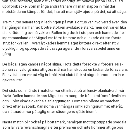
vårt spel fortsatte, men det kändes onödigt att behöva jobba i så kallad
uppförsbacke. Som många andra tränare vill man släppa in mål där
motståndaren kämpat för det, inte att man själv bjuder på det, så att säga.
Tre minuter senare tog vi ledningen på nytt. Pontus var involverad även den
här gången när han vid bortre stolpen avslutade starkt, men det var en lika
stark räddning av målvakten. Bollen tog dock i stolpen och hamnade lite i
ingenmansland där Miguel var först framme och dunkade dit sin första
strut för kvällen. Tyvärr lyckades hemmalaget kvittera direkt efter att vi
olyckligt nog upprepade vårt svaga agerande i försvarsspelet ännu en
gång.
De båda lagen kändes något slitna. Trots detta försökte vi forcera. Nils-
Johan var väldigt nära att göra mål när han sköt på en täckande försvarare.
Ett avslut som var på väg in i mål. Mot slutet fick vi några hörnor som inte
gav resultat.
Det sista som hände i matchen var ett inkast på offensiv planhalva till vår
favör. Bollen hamnade hos Miguel som pangade från straffområdeslinjen
och jublet ekade över hela anläggningen. Domaren blåste av matchen
direkt efter avspark. Känslorna var många i omklädningsrummet efteråt,
och lättnaden var påtaglig efter säsongens sjätte triumf.
Nästa match blir också på bortamark, nämligen mot topptippade Svedala
som lär vara revanschsugna efter premiären och inte kommer att ge oss