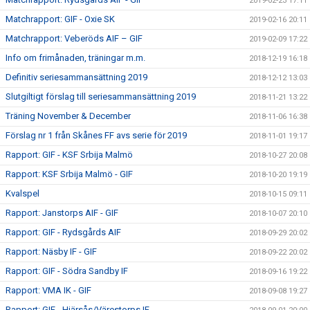
2019-02-23 17:11
Matchrapport: GIF - Oxie SK
2019-02-16 20:11
Matchrapport: Veberöds AIF – GIF
2019-02-09 17:22
Info om frimånaden, träningar m.m.
2018-12-19 16:18
Definitiv seriesammansättning 2019
2018-12-12 13:03
Slutgiltigt förslag till seriesammansättning 2019
2018-11-21 13:22
Träning November & December
2018-11-06 16:38
Förslag nr 1 från Skånes FF avs serie för 2019
2018-11-01 19:17
Rapport: GIF - KSF Srbija Malmö
2018-10-27 20:08
Rapport: KSF Srbija Malmö - GIF
2018-10-20 19:19
Kvalspel
2018-10-15 09:11
Rapport: Janstorps AIF - GIF
2018-10-07 20:10
Rapport: GIF - Rydsgårds AIF
2018-09-29 20:02
Rapport: Näsby IF - GIF
2018-09-22 20:02
Rapport: GIF - Södra Sandby IF
2018-09-16 19:22
Rapport: VMA IK - GIF
2018-09-08 19:27
Rapport: GIF - Hjärsås/Värestorps IF