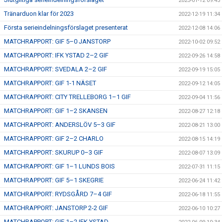
2023-01-12 09:43
Tränarduon klar för 2023
2022-12-19 11:34
Första serieindelningsförslaget presenterat
2022-12-08 14:06
MATCHRAPPORT: GIF 5–0 JANSTORP
2022-10-02 09:52
MATCHRAPPORT: IFK YSTAD 2–2 GIF
2022-09-26 14:58
MATCHRAPPORT: SVEDALA 2–2 GIF
2022-09-19 15:05
MATCHRAPPORT: GIF 1-1 NÄSET
2022-09-12 14:05
MATCHRAPPORT: CITY TRELLEBORG 1–1 GIF
2022-09-04 11:56
MATCHRAPPORT: GIF 1–2 SKANSEN
2022-08-27 12:18
MATCHRAPPORT: ANDERSLÖV 5–3 GIF
2022-08-21 13:00
MATCHRAPPORT: GIF 2–2 CHARLO
2022-08-15 14:19
MATCHRAPPORT: SKURUP 0–3 GIF
2022-08-07 13:09
MATCHRAPPORT: GIF 1–1 LUNDS BOIS
2022-07-31 11:15
MATCHRAPPORT: GIF 5–1 SKEGRIE
2022-06-24 11:42
MATCHRAPPORT: RYDSGÅRD 7–4 GIF
2022-06-18 11:55
MATCHRAPPORT: JANSTORP 2-2 GIF
2022-06-10 10:27
MATCHRAPPORT: GIF 1–2 IFK YSTAD