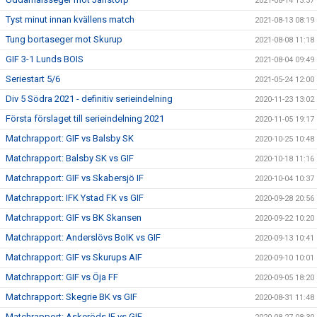
2021-08-14 13:37
Tyst minut innan kvällens match
2021-08-13 08:19
Tung bortaseger mot Skurup
2021-08-08 11:18
GIF 3-1 Lunds BOIS
2021-08-04 09:49
Seriestart 5/6
2021-05-24 12:00
Div 5 Södra 2021 - definitiv serieindelning
2020-11-23 13:02
Första förslaget till serieindelning 2021
2020-11-05 19:17
Matchrapport: GIF vs Balsby SK
2020-10-25 10:48
Matchrapport: Balsby SK vs GIF
2020-10-18 11:16
Matchrapport: GIF vs Skabersjö IF
2020-10-04 10:37
Matchrapport: IFK Ystad FK vs GIF
2020-09-28 20:56
Matchrapport: GIF vs BK Skansen
2020-09-22 10:20
Matchrapport: Anderslövs BoIK vs GIF
2020-09-13 10:41
Matchrapport: GIF vs Skurups AIF
2020-09-10 10:01
Matchrapport: GIF vs Öja FF
2020-09-05 18:20
Matchrapport: Skegrie BK vs GIF
2020-08-31 11:48
Matchrapport: Askeröds IF vs GIF