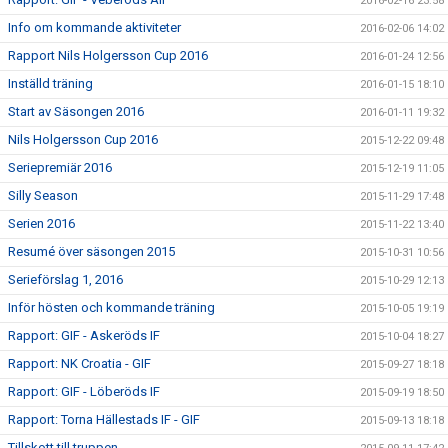
2016-02-16 23:58
Info om kommande aktiviteter
2016-02-06 14:02
Rapport Nils Holgersson Cup 2016
2016-01-24 12:56
Inställd träning
2016-01-15 18:10
Start av Säsongen 2016
2016-01-11 19:32
Nils Holgersson Cup 2016
2015-12-22 09:48
Seriepremiär 2016
2015-12-19 11:05
Silly Season
2015-11-29 17:48
Serien 2016
2015-11-22 13:40
Resumé över säsongen 2015
2015-10-31 10:56
Serieförslag 1, 2016
2015-10-29 12:13
Inför hösten och kommande träning
2015-10-05 19:19
Rapport: GIF - Askeröds IF
2015-10-04 18:27
Rapport: NK Croatia - GIF
2015-09-27 18:18
Rapport: GIF - Löberöds IF
2015-09-19 18:50
Rapport: Torna Hällestads IF - GIF
2015-09-13 18:18
Tillskott till truppen