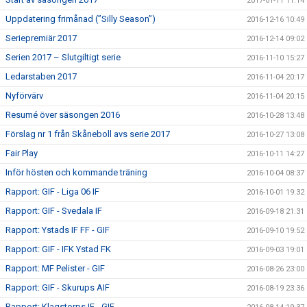
2017-01-11 11:14
Uppdatering frimånad (”Silly Season”)
2016-12-16 10:49
Seriepremiär 2017
2016-12-14 09:02
Serien 2017 – Slutgiltigt serie
2016-11-10 15:27
Ledarstaben 2017
2016-11-04 20:17
Nyförvärv
2016-11-04 20:15
Resumé över säsongen 2016
2016-10-28 13:48
Förslag nr 1 från Skåneboll avs serie 2017
2016-10-27 13:08
Fair Play
2016-10-11 14:27
Inför hösten och kommande träning
2016-10-04 08:37
Rapport: GIF - Liga 06 IF
2016-10-01 19:32
Rapport: GIF - Svedala IF
2016-09-18 21:31
Rapport: Ystads IF FF - GIF
2016-09-10 19:52
Rapport: GIF - IFK Ystad FK
2016-09-03 19:01
Rapport: MF Pelister - GIF
2016-08-26 23:00
Rapport: GIF - Skurups AIF
2016-08-19 23:36
Rapport: Klagstorps IF - GIF