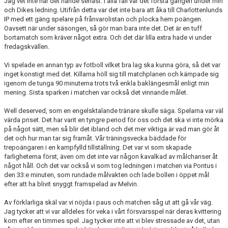
Jag vet inte när det hände senast. I alla fall var det första gången under min
MATCHER
och Dikes ledning. Utifrån detta var det inte bara att åka till Charlottenlunds
IP med ett gäng spelare på frånvarolistan och plocka hem poängen.
Oavsett när under säsongen, så gör man bara inte det. Det är en tuff
EKEVALLEN IP
bortamatch som kräver något extra. Och det där lilla extra hade vi under
fredagskvällen.
DOKUMENT
Vi spelade en annan typ av fotboll vilket bra lag ska kunna göra, så det var
BILDER
inget konstigt med det. Killarna höll sig till matchplanen och kämpade sig
igenom de tunga 90 minuterna trots två enkla baklängesmål enligt min
mening. Sista sparken i matchen var också det vinnande målet.
STATISTIK
Well deserved, som en engelsktalande tränare skulle säga. Spelarna var väl
ÅRSKORT A-LAG 2026
värda priset. Det har varit en tyngre period för oss och det ska vi inte mörka
på något sätt, men så blir det ibland och det mer viktiga är vad man gör åt
det och hur man tar sig framåt. Vår träningsvecka bäddade för
trepoängaren i en kampfylld tillställning. Det var vi som skapade
farligheterna först, även om det inte var någon kavalkad av målchanser åt
något håll. Och det var också vi som tog ledningen i matchen via Pontus i
den 33:e minuten, som rundade målvakten och lade bollen i öppet mål
efter att ha blivit snyggt framspelad av Melvin.
Av förklarliga skäl var vi nöjda i paus och matchen såg ut att gå vår väg.
Jag tycker att vi var alldeles för veka i vårt försvarsspel när deras kvittering
kom efter en timmes spel. Jag tycker inte att vi blev stressade av det, utan