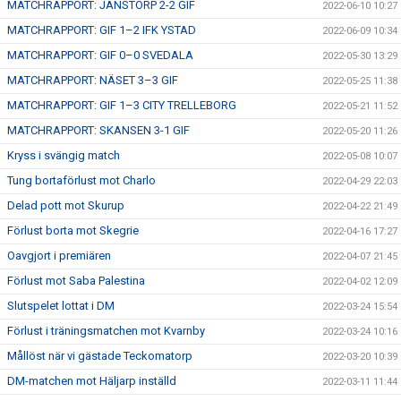
MATCHRAPPORT: JANSTORP 2-2 GIF
2022-06-10 10:27
MATCHRAPPORT: GIF 1–2 IFK YSTAD
2022-06-09 10:34
MATCHRAPPORT: GIF 0–0 SVEDALA
2022-05-30 13:29
MATCHRAPPORT: NÄSET 3–3 GIF
2022-05-25 11:38
MATCHRAPPORT: GIF 1–3 CITY TRELLEBORG
2022-05-21 11:52
MATCHRAPPORT: SKANSEN 3-1 GIF
2022-05-20 11:26
Kryss i svängig match
2022-05-08 10:07
Tung bortaförlust mot Charlo
2022-04-29 22:03
Delad pott mot Skurup
2022-04-22 21:49
Förlust borta mot Skegrie
2022-04-16 17:27
Oavgjort i premiären
2022-04-07 21:45
Förlust mot Saba Palestina
2022-04-02 12:09
Slutspelet lottat i DM
2022-03-24 15:54
Förlust i träningsmatchen mot Kvarnby
2022-03-24 10:16
Mållöst när vi gästade Teckomatorp
2022-03-20 10:39
DM-matchen mot Häljarp inställd
2022-03-11 11:44