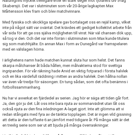
Naturligtvis mycket trevligare efter en stark seger mot fjolårets div 5-lag
MATCHER
Skabersjö. Det var i slutminuten som vår 20-årige lagkapten Max
Mårtensson klev fram och blev matchvinnare.
EKEVALLEN IP
Med fysiska och skickliga spelare gav bortalaget oss en rejäl kamp, vilket
inte på något sätt var oväntat. Det krävdes ett gediget kollektivt arbete från
DOKUMENT
vår sida för att ge oss själva möjligheten till vinst. När väl chansen dök upp,
så tog vi den. Och det var inte förrän i slutminuten som Max kunde titulera
BILDER
sig som matchhjälte. En annan Max i form av Dunegård var framspelaren
med en välslagen hörna.
STATISTIK
I ärlighetens namn hade matchen kunnat sluta hur som helst. Det fanns
skarpa målchanser åt båda hållen, men målvakterna stod för svettiga
ÅRSKORT A-LAG 2026
ingripanden. För vår räkning hade Arvid en viktig fotparad i första halvlek
och en lika värdefull räddning i mitten av andra halvlek. Den hållna nollan
var även vår tredje för säsongen. En tung sådan, som det ofta benämns i
fotbollssammanhang.
Nu har vi avverkat en fjärdedel av serien. Jag hör er säga att tiden går fort.
Ja, den gör ju det. Låt oss inte bara njuta av sommarvädret utan låt oss
också njuta av den fina inledningen A-laget gjort. Inte att glömma att vi
redan stångats med fyra av de tänkta topplagen. Det är ingen vild gissning
att detta är den tuffaste 6:an jämfört med tidigare år. På många sätt är det
en trevlig serie som ser ut att bjuda på många överraskningar.