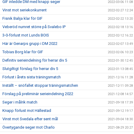
GIF inledde DM med knapp seger
2022-03-06 11:08
Vinst mot seriekonkurrent
2022-02-27 12:24
Fisnik Balija klar för GIF
2022-02-22 13:20
Veberöd numret större på Svalebo IP
2022-02-18 13:16
3-0-förlust mot Lunds BOIS
2022-02-12 16:22
Här är Genarps grupp i DM 2022
2022-02-07 13:49
Tobias Borg klar för GIF
2022-02-06 10:23
Definitiv serieindelning för herrar div 5
2022-01-30 12:45
Slutgiltigt förslag för herrar div 5
2022-01-13 08:45
Förlust i årets sista träningsmatch
2021-12-16 11:28
Inställt – snöfallet stoppar träningsmatchen
2021-12-11 09:28
Förslag på preliminär serieindelning 2022
2021-12-08 14:57
Seger i målrik match
2021-09-18 17:39
Knapp förlust mot Hällestad
2021-09-12 19:17
Vinst mot Svedala efter sent mål
2021-09-04 18:30
Övertygande seger mot Charlo
2021-08-29 20:27