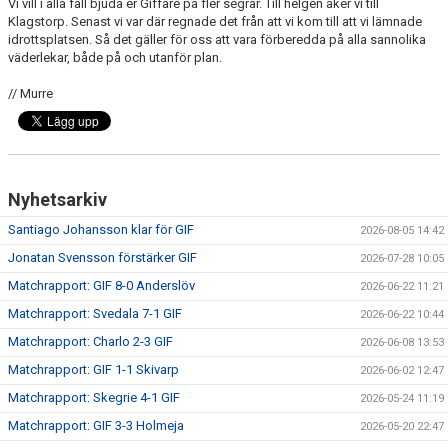
Vi vill i alla fall bjuda er Giffare på fler segrar. Till helgen åker vi till
Klagstorp. Senast vi var där regnade det från att vi kom till att vi lämnade
idrottsplatsen. Så det gäller för oss att vara förberedda på alla sannolika
väderlekar, både på och utanför plan.
// Murre
Nyhetsarkiv
Santiago Johansson klar för GIF
2026-08-05 14:42
Jonatan Svensson förstärker GIF
2026-07-28 10:05
Matchrapport: GIF 8-0 Anderslöv
2026-06-22 11:21
Matchrapport: Svedala 7-1 GIF
2026-06-22 10:44
Matchrapport: Charlo 2-3 GIF
2026-06-08 13:53
Matchrapport: GIF 1-1 Skivarp
2026-06-02 12:47
Matchrapport: Skegrie 4-1 GIF
2026-05-24 11:19
Matchrapport: GIF 3-3 Holmeja
2026-05-20 22:47