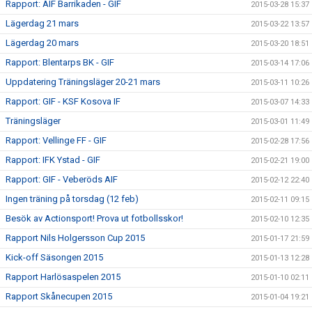
Rapport: AIF Barrikaden - GIF
2015-03-28 15:37
Lägerdag 21 mars
2015-03-22 13:57
Lägerdag 20 mars
2015-03-20 18:51
Rapport: Blentarps BK - GIF
2015-03-14 17:06
Uppdatering Träningsläger 20-21 mars
2015-03-11 10:26
Rapport: GIF - KSF Kosova IF
2015-03-07 14:33
Träningsläger
2015-03-01 11:49
Rapport: Vellinge FF - GIF
2015-02-28 17:56
Rapport: IFK Ystad - GIF
2015-02-21 19:00
Rapport: GIF - Veberöds AIF
2015-02-12 22:40
Ingen träning på torsdag (12 feb)
2015-02-11 09:15
Besök av Actionsport! Prova ut fotbollsskor!
2015-02-10 12:35
Rapport Nils Holgersson Cup 2015
2015-01-17 21:59
Kick-off Säsongen 2015
2015-01-13 12:28
Rapport Harlösaspelen 2015
2015-01-10 02:11
Rapport Skånecupen 2015
2015-01-04 19:21