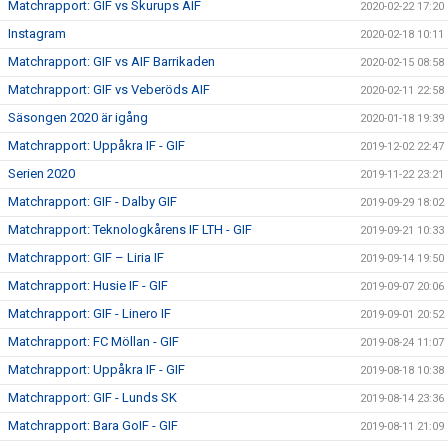
Matchrapport: GIF vs Skurups AIF
2020-02-22 17:20
Instagram
2020-02-18 10:11
Matchrapport: GIF vs AIF Barrikaden
2020-02-15 08:58
Matchrapport: GIF vs Veberöds AIF
2020-02-11 22:58
Säsongen 2020 är igång
2020-01-18 19:39
Matchrapport: Uppåkra IF - GIF
2019-12-02 22:47
Serien 2020
2019-11-22 23:21
Matchrapport: GIF - Dalby GIF
2019-09-29 18:02
Matchrapport: Teknologkårens IF LTH - GIF
2019-09-21 10:33
Matchrapport: GIF – Liria IF
2019-09-14 19:50
Matchrapport: Husie IF - GIF
2019-09-07 20:06
Matchrapport: GIF - Linero IF
2019-09-01 20:52
Matchrapport: FC Möllan - GIF
2019-08-24 11:07
Matchrapport: Uppåkra IF - GIF
2019-08-18 10:38
Matchrapport: GIF - Lunds SK
2019-08-14 23:36
Matchrapport: Bara GoIF - GIF
2019-08-11 21:09