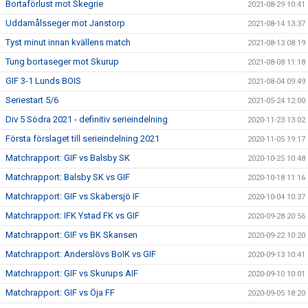
Bortaförlust mot Skegrie
2021-08-29 10:41
Uddamålsseger mot Janstorp
2021-08-14 13:37
Tyst minut innan kvällens match
2021-08-13 08:19
Tung bortaseger mot Skurup
2021-08-08 11:18
GIF 3-1 Lunds BOIS
2021-08-04 09:49
Seriestart 5/6
2021-05-24 12:00
Div 5 Södra 2021 - definitiv serieindelning
2020-11-23 13:02
Första förslaget till serieindelning 2021
2020-11-05 19:17
Matchrapport: GIF vs Balsby SK
2020-10-25 10:48
Matchrapport: Balsby SK vs GIF
2020-10-18 11:16
Matchrapport: GIF vs Skabersjö IF
2020-10-04 10:37
Matchrapport: IFK Ystad FK vs GIF
2020-09-28 20:56
Matchrapport: GIF vs BK Skansen
2020-09-22 10:20
Matchrapport: Anderslövs BoIK vs GIF
2020-09-13 10:41
Matchrapport: GIF vs Skurups AIF
2020-09-10 10:01
Matchrapport: GIF vs Öja FF
2020-09-05 18:20