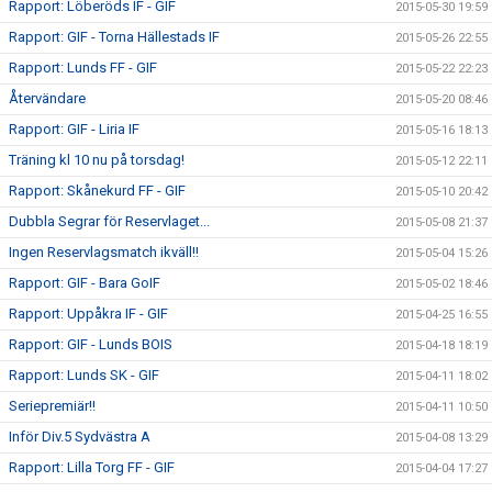
Rapport: Löberöds IF - GIF
2015-05-30 19:59
Rapport: GIF - Torna Hällestads IF
2015-05-26 22:55
Rapport: Lunds FF - GIF
2015-05-22 22:23
Återvändare
2015-05-20 08:46
Rapport: GIF - Liria IF
2015-05-16 18:13
Träning kl 10 nu på torsdag!
2015-05-12 22:11
Rapport: Skånekurd FF - GIF
2015-05-10 20:42
Dubbla Segrar för Reservlaget...
2015-05-08 21:37
Ingen Reservlagsmatch ikväll!!
2015-05-04 15:26
Rapport: GIF - Bara GoIF
2015-05-02 18:46
Rapport: Uppåkra IF - GIF
2015-04-25 16:55
Rapport: GIF - Lunds BOIS
2015-04-18 18:19
Rapport: Lunds SK - GIF
2015-04-11 18:02
Seriepremiär!!
2015-04-11 10:50
Inför Div.5 Sydvästra A
2015-04-08 13:29
Rapport: Lilla Torg FF - GIF
2015-04-04 17:27