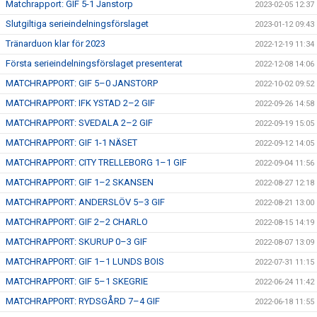
Matchrapport: GIF 5-1 Janstorp
2023-02-05 12:37
Slutgiltiga serieindelningsförslaget
2023-01-12 09:43
Tränarduon klar för 2023
2022-12-19 11:34
Första serieindelningsförslaget presenterat
2022-12-08 14:06
MATCHRAPPORT: GIF 5–0 JANSTORP
2022-10-02 09:52
MATCHRAPPORT: IFK YSTAD 2–2 GIF
2022-09-26 14:58
MATCHRAPPORT: SVEDALA 2–2 GIF
2022-09-19 15:05
MATCHRAPPORT: GIF 1-1 NÄSET
2022-09-12 14:05
MATCHRAPPORT: CITY TRELLEBORG 1–1 GIF
2022-09-04 11:56
MATCHRAPPORT: GIF 1–2 SKANSEN
2022-08-27 12:18
MATCHRAPPORT: ANDERSLÖV 5–3 GIF
2022-08-21 13:00
MATCHRAPPORT: GIF 2–2 CHARLO
2022-08-15 14:19
MATCHRAPPORT: SKURUP 0–3 GIF
2022-08-07 13:09
MATCHRAPPORT: GIF 1–1 LUNDS BOIS
2022-07-31 11:15
MATCHRAPPORT: GIF 5–1 SKEGRIE
2022-06-24 11:42
MATCHRAPPORT: RYDSGÅRD 7–4 GIF
2022-06-18 11:55