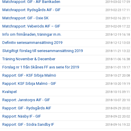
Matchrapport: GIF - AIF Barrikaden
2019-03-02 17:59
Matchrapport: Rydsgårds AIF - GIF
2019-02-23 17:11
Matchrapport: GIF - Oxie SK
2019-02-16 20:11
Matchrapport: Veberöds AIF – GIF
2019-02-09 17:22
Info om frimånaden, träningar m.m.
2018-12-19 16:18
Definitiv seriesammansättning 2019
2018-12-12 13:03
Slutgiltigt förslag till seriesammansättning 2019
2018-11-21 13:22
Träning November & December
2018-11-06 16:38
Förslag nr 1 från Skånes FF avs serie för 2019
2018-11-01 19:17
Rapport: GIF - KSF Srbija Malmö
2018-10-27 20:08
Rapport: KSF Srbija Malmö - GIF
2018-10-20 19:19
Kvalspel
2018-10-15 09:11
Rapport: Janstorps AIF - GIF
2018-10-07 20:10
Rapport: GIF - Rydsgårds AIF
2018-09-29 20:02
Rapport: Näsby IF - GIF
2018-09-22 20:02
Rapport: GIF - Södra Sandby IF
2018-09-16 19:22