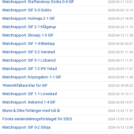
Matchrapport: Staffanstorp Södra 0-4 GIF
2025-05-17 13:51
Matchrapport: GIF 3-0 Gislöv
2025-05-05 15:14
Matchrapport: Holmeja 2-1 GIF
2025-04-27 18:09
Matchrapport: GIF 2-1 Klågerup
2025-04-22 11:10
Matchrapport: Skivarp 1-3 GIF
2025-04-12 11:28
Matchrapport: GIF 1-4 Blentarp
2025-04-05 20:57
Matchrapport: GIF 3-2 Vanstad
2025-03-31 11:34
Matchrapport: GIF 3-1 Löberöd
2025-03-17 11:31
Matchrapport: GIF 1-2 IFK Ystad
2025-03-09 17:07
Matchrapport: Köpingebro 1-1 GIF
2025-03-03 11:58
Yttermittfältare klar för GIF
2025-02-18 09:22
Matchrapport: GIF 1-1 Lövestad
2025-02-16 15:11
Matchrapport: Askeröd 1-4 GIF
2025-02-09 13:07
Murre & Dike förlänger med två år
2024-12-22 11:37
Första serieindelningsförslaget för 2025
2024-12-09 16:07
Matchrapport: GIF 0-2 Srbija
2024-10-13 12:08