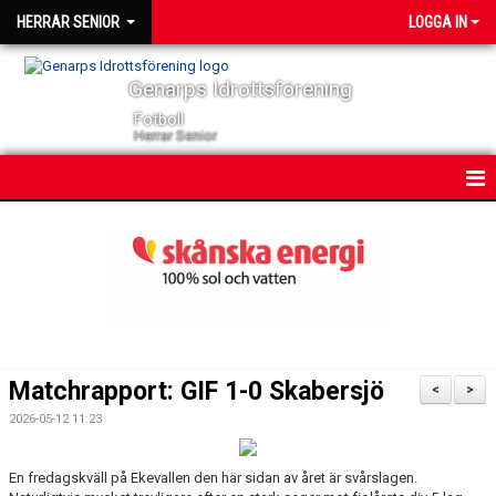
HERRAR SENIOR
LOGGA IN
Genarps Idrottsförening
Fotboll
Herrar Senior
HEM
NYHETER
KONTAKT
KALENDER
Matchrapport: GIF 1-0 Skabersjö
<
>
TRUPPEN
2026-05-12 11:23
SERIER
En fredagskväll på Ekevallen den här sidan av året är svårslagen.