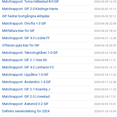
Matchrapport: Torna Hällestad 8-0 GIF
2024-05-09 16:18
Matchrapport: GIF 2-0 Kävlinge Harrie
2024-05-05 10:12
GIF hedrar bortgångna eldsjälar
2024-05-03 20:12
Matchrapport: Örtofta 1-3 GIF
2024-04-28 22:08
Mittfältare klar för GIF
2024-04-25 18:23
Matchrapport: GIF 4-3 Lödde FF
2024-04-21 13:28
Offensiv pjäs klar för GIF
2024-04-18 20:49
Matchrapport: Teknologkåren 1-0 GIF
2024-04-16 10:58
Matchrapport: GIF 2-1 Oxie SK
2024-04-08 11:21
Matchrapport: GIF 4-2 Limhamn FC
2024-04-02 14:12
Matchrapport: Uppåkra 1-0 GIF
2024-03-18 11:42
Matchrapport: Anderslöv 1-4 GIF
2024-03-11 22:28
Matchrapport: GIF 2-1 Kvarnby J
2024-03-04 11:23
Matchrapport: GIF 2-3 Lövestad
2024-02-18 17:01
Matchrapport: Askeröd 3-2 GIF
2024-02-05 15:01
Definitiv serieindelning för 2024
2024-01-24 16:49