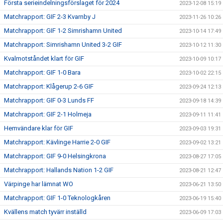
Första serieindelningsförslaget för 2024
2023-12-08 15:19
Matchrapport: GIF 2-3 Kvarnby J
2023-11-26 10:26
Matchrapport: GIF 1-2 Simrishamn United
2023-10-14 17:49
Matchrapport: Simrishamn United 3-2 GIF
2023-10-12 11:30
Kvalmotståndet klart för GIF
2023-10-09 10:17
Matchrapport: GIF 1-0 Bara
2023-10-02 22:15
Matchrapport: Klågerup 2-6 GIF
2023-09-24 12:13
Matchrapport: GIF 0-3 Lunds FF
2023-09-18 14:39
Matchrapport: GIF 2-1 Holmeja
2023-09-11 11:41
Hemvändare klar för GIF
2023-09-03 19:31
Matchrapport: Kävlinge Harrie 2-0 GIF
2023-09-02 13:21
Matchrapport: GIF 9-0 Helsingkrona
2023-08-27 17:05
Matchrapport: Hallands Nation 1-2 GIF
2023-08-21 12:47
Värpinge har lämnat WO
2023-06-21 13:50
Matchrapport: GIF 1-0 Teknologkåren
2023-06-19 15:40
Kvällens match tyvärr inställd
2023-06-09 17:03