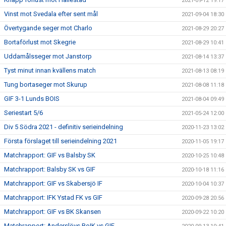
2021-09-12 19:17
Vinst mot Svedala efter sent mål
2021-09-04 18:30
Övertygande seger mot Charlo
2021-08-29 20:27
Bortaförlust mot Skegrie
2021-08-29 10:41
Uddamålsseger mot Janstorp
2021-08-14 13:37
Tyst minut innan kvällens match
2021-08-13 08:19
Tung bortaseger mot Skurup
2021-08-08 11:18
GIF 3-1 Lunds BOIS
2021-08-04 09:49
Seriestart 5/6
2021-05-24 12:00
Div 5 Södra 2021 - definitiv serieindelning
2020-11-23 13:02
Första förslaget till serieindelning 2021
2020-11-05 19:17
Matchrapport: GIF vs Balsby SK
2020-10-25 10:48
Matchrapport: Balsby SK vs GIF
2020-10-18 11:16
Matchrapport: GIF vs Skabersjö IF
2020-10-04 10:37
Matchrapport: IFK Ystad FK vs GIF
2020-09-28 20:56
Matchrapport: GIF vs BK Skansen
2020-09-22 10:20
Matchrapport: Anderslövs BoIK vs GIF