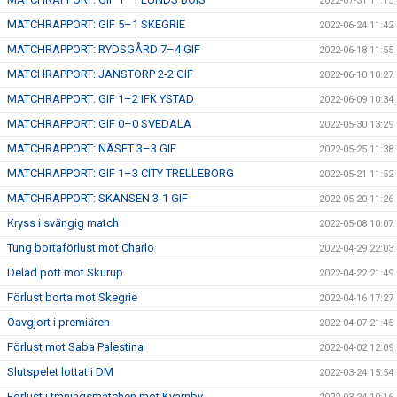
2022-07-31 11:15
MATCHRAPPORT: GIF 5–1 SKEGRIE
2022-06-24 11:42
MATCHRAPPORT: RYDSGÅRD 7–4 GIF
2022-06-18 11:55
MATCHRAPPORT: JANSTORP 2-2 GIF
2022-06-10 10:27
MATCHRAPPORT: GIF 1–2 IFK YSTAD
2022-06-09 10:34
MATCHRAPPORT: GIF 0–0 SVEDALA
2022-05-30 13:29
MATCHRAPPORT: NÄSET 3–3 GIF
2022-05-25 11:38
MATCHRAPPORT: GIF 1–3 CITY TRELLEBORG
2022-05-21 11:52
MATCHRAPPORT: SKANSEN 3-1 GIF
2022-05-20 11:26
Kryss i svängig match
2022-05-08 10:07
Tung bortaförlust mot Charlo
2022-04-29 22:03
Delad pott mot Skurup
2022-04-22 21:49
Förlust borta mot Skegrie
2022-04-16 17:27
Oavgjort i premiären
2022-04-07 21:45
Förlust mot Saba Palestina
2022-04-02 12:09
Slutspelet lottat i DM
2022-03-24 15:54
Förlust i träningsmatchen mot Kvarnby