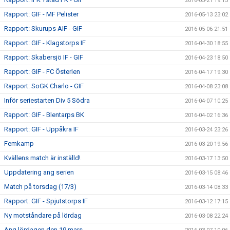
2016-05-21 19:13
Rapport: GIF - MF Pelister
2016-05-13 23:02
Rapport: Skurups AIF - GIF
2016-05-06 21:51
Rapport: GIF - Klagstorps IF
2016-04-30 18:55
Rapport: Skabersjö IF - GIF
2016-04-23 18:50
Rapport: GIF - FC Österlen
2016-04-17 19:30
Rapport: SoGK Charlo - GIF
2016-04-08 23:08
Inför seriestarten Div 5 Södra
2016-04-07 10:25
Rapport: GIF - Blentarps BK
2016-04-02 16:36
Rapport: GIF - Uppåkra IF
2016-03-24 23:26
Femkamp
2016-03-20 19:56
Kvällens match är inställd!
2016-03-17 13:50
Uppdatering ang serien
2016-03-15 08:46
Match på torsdag (17/3)
2016-03-14 08:33
Rapport: GIF - Spjutstorps IF
2016-03-12 17:15
Ny motståndare på lördag
2016-03-08 22:24
Ang lördagen den 19 mars