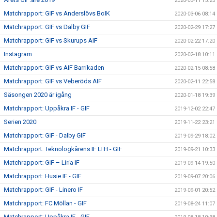
2020-03-11 15:25
Matchrapport: GIF vs Anderslövs BoIK
2020-03-06 08:14
Matchrapport: GIF vs Dalby GIF
2020-02-29 17:27
Matchrapport: GIF vs Skurups AIF
2020-02-22 17:20
Instagram
2020-02-18 10:11
Matchrapport: GIF vs AIF Barrikaden
2020-02-15 08:58
Matchrapport: GIF vs Veberöds AIF
2020-02-11 22:58
Säsongen 2020 är igång
2020-01-18 19:39
Matchrapport: Uppåkra IF - GIF
2019-12-02 22:47
Serien 2020
2019-11-22 23:21
Matchrapport: GIF - Dalby GIF
2019-09-29 18:02
Matchrapport: Teknologkårens IF LTH - GIF
2019-09-21 10:33
Matchrapport: GIF – Liria IF
2019-09-14 19:50
Matchrapport: Husie IF - GIF
2019-09-07 20:06
Matchrapport: GIF - Linero IF
2019-09-01 20:52
Matchrapport: FC Möllan - GIF
2019-08-24 11:07
Matchrapport: Uppåkra IF - GIF