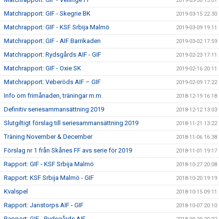
2019-03-30 15:01
Matchrapport: GIF - Skegrie BK
2019-03-15 22:30
Matchrapport: GIF - KSF Srbija Malmö
2019-03-09 19:11
Matchrapport: GIF - AIF Barrikaden
2019-03-02 17:59
Matchrapport: Rydsgårds AIF - GIF
2019-02-23 17:11
Matchrapport: GIF - Oxie SK
2019-02-16 20:11
Matchrapport: Veberöds AIF – GIF
2019-02-09 17:22
Info om frimånaden, träningar m.m.
2018-12-19 16:18
Definitiv seriesammansättning 2019
2018-12-12 13:03
Slutgiltigt förslag till seriesammansättning 2019
2018-11-21 13:22
Träning November & December
2018-11-06 16:38
Förslag nr 1 från Skånes FF avs serie för 2019
2018-11-01 19:17
Rapport: GIF - KSF Srbija Malmö
2018-10-27 20:08
Rapport: KSF Srbija Malmö - GIF
2018-10-20 19:19
Kvalspel
2018-10-15 09:11
Rapport: Janstorps AIF - GIF
2018-10-07 20:10
Rapport: GIF - Rydsgårds AIF