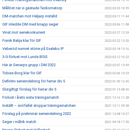
2022-03-24 10:16
Mållöst när vi gästade Teckomatorp
2022-03-20 10:39
DM-matchen mot Häljarp inställd
2022-03-11 11:44
GIF inledde DM med knapp seger
2022-03-06 11:08
Vinst mot seriekonkurrent
2022-02-27 12:24
Fisnik Balija klar för GIF
2022-02-22 13:20
Veberöd numret större på Svalebo IP
2022-02-18 13:16
3-0-förlust mot Lunds BOIS
2022-02-12 16:22
Här är Genarps grupp i DM 2022
2022-02-07 13:49
Tobias Borg klar för GIF
2022-02-06 10:23
Definitiv serieindelning för herrar div 5
2022-01-30 12:45
Slutgiltigt förslag för herrar div 5
2022-01-13 08:45
Förlust i årets sista träningsmatch
2021-12-16 11:28
Inställt – snöfallet stoppar träningsmatchen
2021-12-11 09:28
Förslag på preliminär serieindelning 2022
2021-12-08 14:57
Seger i målrik match
2021-09-18 17:39
Knapp förlust mot Hällestad