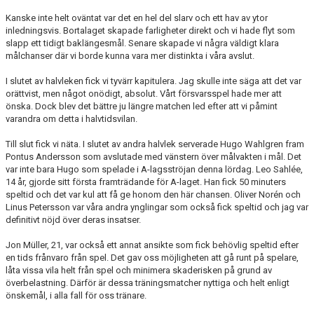
MATCHER
Kanske inte helt oväntat var det en hel del slarv och ett hav av ytor
inledningsvis. Bortalaget skapade farligheter direkt och vi hade flyt som
EKEVALLEN IP
slapp ett tidigt baklängesmål. Senare skapade vi några väldigt klara
målchanser där vi borde kunna vara mer distinkta i våra avslut.
DOKUMENT
I slutet av halvleken fick vi tyvärr kapitulera. Jag skulle inte säga att det var
orättvist, men något onödigt, absolut. Vårt försvarsspel hade mer att
BILDER
önska. Dock blev det bättre ju längre matchen led efter att vi påmint
varandra om detta i halvtidsvilan.
STATISTIK
Till slut fick vi näta. I slutet av andra halvlek serverade Hugo Wahlgren fram
Pontus Andersson som avslutade med vänstern över målvakten i mål. Det
ÅRSKORT A-LAG 2026
var inte bara Hugo som spelade i A-lagsströjan denna lördag. Leo Sahlée,
14 år, gjorde sitt första framträdande för A-laget. Han fick 50 minuters
speltid och det var kul att få ge honom den här chansen. Oliver Norén och
Linus Petersson var våra andra ynglingar som också fick speltid och jag var
definitivt nöjd över deras insatser.
Jon Müller, 21, var också ett annat ansikte som fick behövlig speltid efter
en tids frånvaro från spel. Det gav oss möjligheten att gå runt på spelare,
låta vissa vila helt från spel och minimera skaderisken på grund av
överbelastning. Därför är dessa träningsmatcher nyttiga och helt enligt
önskemål, i alla fall för oss tränare.