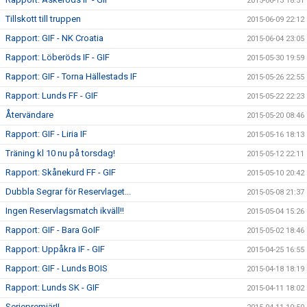
2015-06-13 18:51
Tillskott till truppen
2015-06-09 22:12
Rapport: GIF - NK Croatia
2015-06-04 23:05
Rapport: Löberöds IF - GIF
2015-05-30 19:59
Rapport: GIF - Torna Hällestads IF
2015-05-26 22:55
Rapport: Lunds FF - GIF
2015-05-22 22:23
Återvändare
2015-05-20 08:46
Rapport: GIF - Liria IF
2015-05-16 18:13
Träning kl 10 nu på torsdag!
2015-05-12 22:11
Rapport: Skånekurd FF - GIF
2015-05-10 20:42
Dubbla Segrar för Reservlaget...
2015-05-08 21:37
Ingen Reservlagsmatch ikväll!!
2015-05-04 15:26
Rapport: GIF - Bara GoIF
2015-05-02 18:46
Rapport: Uppåkra IF - GIF
2015-04-25 16:55
Rapport: GIF - Lunds BOIS
2015-04-18 18:19
Rapport: Lunds SK - GIF
2015-04-11 18:02
Seriepremiär!!