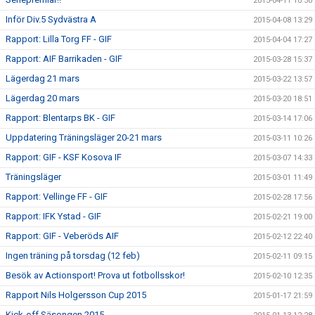
2015-04-11 10:50
Inför Div.5 Sydvästra A
2015-04-08 13:29
Rapport: Lilla Torg FF - GIF
2015-04-04 17:27
Rapport: AIF Barrikaden - GIF
2015-03-28 15:37
Lägerdag 21 mars
2015-03-22 13:57
Lägerdag 20 mars
2015-03-20 18:51
Rapport: Blentarps BK - GIF
2015-03-14 17:06
Uppdatering Träningsläger 20-21 mars
2015-03-11 10:26
Rapport: GIF - KSF Kosova IF
2015-03-07 14:33
Träningsläger
2015-03-01 11:49
Rapport: Vellinge FF - GIF
2015-02-28 17:56
Rapport: IFK Ystad - GIF
2015-02-21 19:00
Rapport: GIF - Veberöds AIF
2015-02-12 22:40
Ingen träning på torsdag (12 feb)
2015-02-11 09:15
Besök av Actionsport! Prova ut fotbollsskor!
2015-02-10 12:35
Rapport Nils Holgersson Cup 2015
2015-01-17 21:59
Kick-off Säsongen 2015