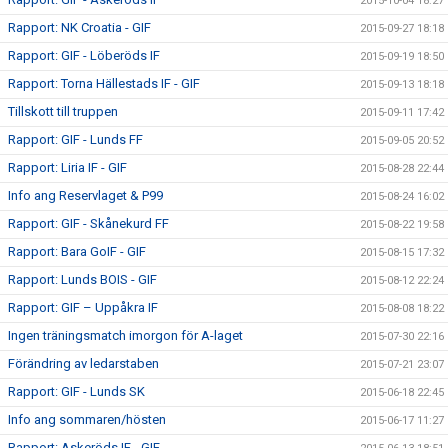
2015-10-04 18:27
Rapport: NK Croatia - GIF
2015-09-27 18:18
Rapport: GIF - Löberöds IF
2015-09-19 18:50
Rapport: Torna Hällestads IF - GIF
2015-09-13 18:18
Tillskott till truppen
2015-09-11 17:42
Rapport: GIF - Lunds FF
2015-09-05 20:52
Rapport: Liria IF - GIF
2015-08-28 22:44
Info ang Reservlaget & P99
2015-08-24 16:02
Rapport: GIF - Skånekurd FF
2015-08-22 19:58
Rapport: Bara GoIF - GIF
2015-08-15 17:32
Rapport: Lunds BOIS - GIF
2015-08-12 22:24
Rapport: GIF – Uppåkra IF
2015-08-08 18:22
Ingen träningsmatch imorgon för A-laget
2015-07-30 22:16
Förändring av ledarstaben
2015-07-21 23:07
Rapport: GIF - Lunds SK
2015-06-18 22:45
Info ang sommaren/hösten
2015-06-17 11:27
Rapport: Askeröds IF - GIF