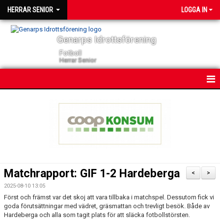
HERRAR SENIOR
LOGGA IN
Genarps Idrottsförening
Fotboll
Herrar Senior
HEM
NYHETER
KONTAKT
KALENDER
Matchrapport: GIF 1-2 Hardeberga
<
>
TRUPPEN
2025-08-10 13:05
Först och främst var det skoj att vara tillbaka i matchspel. Dessutom fick vi
SERIER
goda förutsättningar med vädret, gräsmattan och trevligt besök. Både av
Hardeberga och alla som tagit plats för att släcka fotbollstörsten.