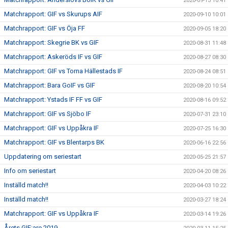
2020-09-13 10:41
Matchrapport: GIF vs Skurups AIF
2020-09-10 10:01
Matchrapport: GIF vs Öja FF
2020-09-05 18:20
Matchrapport: Skegrie BK vs GIF
2020-08-31 11:48
Matchrapport: Askeröds IF vs GIF
2020-08-27 08:30
Matchrapport: GIF vs Torna Hällestads IF
2020-08-24 08:51
Matchrapport: Bara GoIF vs GIF
2020-08-20 10:54
Matchrapport: Ystads IF FF vs GIF
2020-08-16 09:52
Matchrapport: GIF vs Sjöbo IF
2020-07-31 23:10
Matchrapport: GIF vs Uppåkra IF
2020-07-25 16:30
Matchrapport: GIF vs Blentarps BK
2020-06-16 22:56
Uppdatering om seriestart
2020-05-25 21:57
Info om seriestart
2020-04-20 08:26
Inställd match!!
2020-04-03 10:22
Inställd match!!
2020-03-27 18:24
Matchrapport: GIF vs Uppåkra IF
2020-03-14 19:26
Årets GIF:are 2019