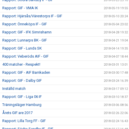
2018-05-23 23:10
Rapport: GIF - VMA IK
2018-05-19 19:55
Rapport: Hjärsås/Värestorps IF - GIF
2018-05-10 20:24
Rapport: Önneköps IF - GIF
2018-05-04 23:02
Rapport: GIF - IFK Simrishamn
2018-04-28 19:32
Rapport: Lunnarps BK - GIF
2018-04-21 19:04
Rapport: GIF - Lunds SK
2018-04-14 19:35
Rapport: Veberöds AIF - GIF
2018-04-07 18:44
400 matcher - Respekt!
2018-03-31 13:01
Rapport: GIF - AIF Barrikaden
2018-03-30 17:48
Rapport: GIF - Dalby GIF
2018-03-24 16:39
Inställd match
2018-03-17 09:12
Rapport: GIF - Liga 06 IF
2018-03-10 18:37
Träningsläger Hamburg
2018-03-06 08:56
Årets GIF:are 2017
2018-02-26 22:06
Rapport: Lilla Torg FF - GIF
2018-02-24 16:43
Rapport: Södra Sandby IF - GIF