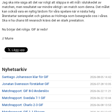
Jag ska inte säga att det var roligt att släppa in ett mål i slutskedet av
matchen, men resultatet var mindre viktigt i en match som denna. Det målet
kan också vara en nyttig lärdom för våra spelare när vi nästa helg
återstartar seriespelet och gästas av Holmeja som besegrade oss i våras.
Ska vi ha chans till revansch krävs det en stark prestation.
Nu börjar det roliga. GIF är redo!
// Murre
Nyhetsarkiv
Santiago Johansson klar för GIF
2026-08-05 14:42
Jonatan Svensson förstärker GIF
2026-07-28 10:05
Matchrapport: GIF 8-0 Anderslöv
2026-06-22 11:21
Matchrapport: Svedala 7-1 GIF
2026-06-22 10:44
Matchrapport: Charlo 2-3 GIF
2026-06-08 13:53
Matchrapport: GIF 1-1 Skivarp