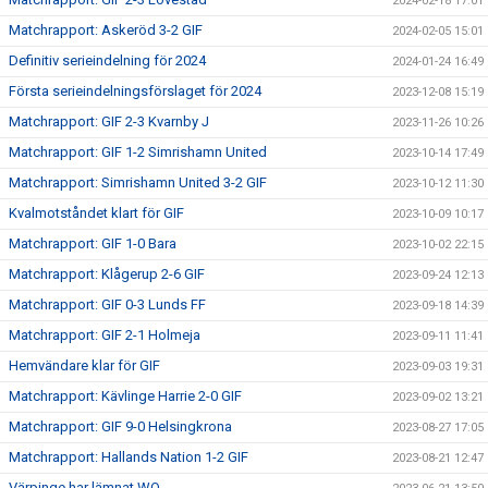
2024-02-18 17:01
Matchrapport: Askeröd 3-2 GIF
2024-02-05 15:01
Definitiv serieindelning för 2024
2024-01-24 16:49
Första serieindelningsförslaget för 2024
2023-12-08 15:19
Matchrapport: GIF 2-3 Kvarnby J
2023-11-26 10:26
Matchrapport: GIF 1-2 Simrishamn United
2023-10-14 17:49
Matchrapport: Simrishamn United 3-2 GIF
2023-10-12 11:30
Kvalmotståndet klart för GIF
2023-10-09 10:17
Matchrapport: GIF 1-0 Bara
2023-10-02 22:15
Matchrapport: Klågerup 2-6 GIF
2023-09-24 12:13
Matchrapport: GIF 0-3 Lunds FF
2023-09-18 14:39
Matchrapport: GIF 2-1 Holmeja
2023-09-11 11:41
Hemvändare klar för GIF
2023-09-03 19:31
Matchrapport: Kävlinge Harrie 2-0 GIF
2023-09-02 13:21
Matchrapport: GIF 9-0 Helsingkrona
2023-08-27 17:05
Matchrapport: Hallands Nation 1-2 GIF
2023-08-21 12:47
Värpinge har lämnat WO