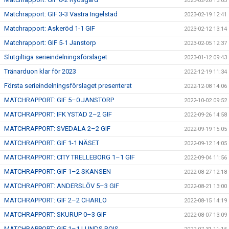
2023-02-26 13:03
Matchrapport: GIF 3-3 Västra Ingelstad
2023-02-19 12:41
Matchrapport: Askeröd 1-1 GIF
2023-02-12 13:14
Matchrapport: GIF 5-1 Janstorp
2023-02-05 12:37
Slutgiltiga serieindelningsförslaget
2023-01-12 09:43
Tränarduon klar för 2023
2022-12-19 11:34
Första serieindelningsförslaget presenterat
2022-12-08 14:06
MATCHRAPPORT: GIF 5–0 JANSTORP
2022-10-02 09:52
MATCHRAPPORT: IFK YSTAD 2–2 GIF
2022-09-26 14:58
MATCHRAPPORT: SVEDALA 2–2 GIF
2022-09-19 15:05
MATCHRAPPORT: GIF 1-1 NÄSET
2022-09-12 14:05
MATCHRAPPORT: CITY TRELLEBORG 1–1 GIF
2022-09-04 11:56
MATCHRAPPORT: GIF 1–2 SKANSEN
2022-08-27 12:18
MATCHRAPPORT: ANDERSLÖV 5–3 GIF
2022-08-21 13:00
MATCHRAPPORT: GIF 2–2 CHARLO
2022-08-15 14:19
MATCHRAPPORT: SKURUP 0–3 GIF
2022-08-07 13:09
MATCHRAPPORT: GIF 1–1 LUNDS BOIS