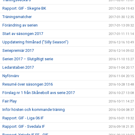
2017-02-07 13:07
Rapport: GIF - Skegrie BK
2017-02-04 19:43
Träningsmatcher
2017-01-30 12:35
Förändring av serien
2017-01-13 09:32
Start av säsongen 2017
2017-01-11 11:14
Uppdatering frimånad (”Silly Season”)
2016-12-16 10:49
Seriepremiär 2017
2016-12-14 09:02
Serien 2017 – Slutgiltigt serie
2016-11-10 15:27
Ledarstaben 2017
2016-11-04 20:17
Nyförvärv
2016-11-04 20:15
Resumé över säsongen 2016
2016-10-28 13:48
Förslag nr 1 från Skåneboll avs serie 2017
2016-10-27 13:08
Fair Play
2016-10-11 14:27
Inför hösten och kommande träning
2016-10-04 08:37
Rapport: GIF - Liga 06 IF
2016-10-01 19:32
Rapport: GIF - Svedala IF
2016-09-18 21:31
Rapport: Ystads IF FF - GIF