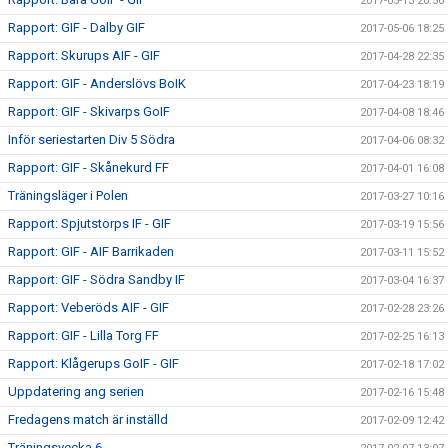
2017-05-13 20:50
Rapport: GIF - Dalby GIF
2017-05-06 18:25
Rapport: Skurups AIF - GIF
2017-04-28 22:35
Rapport: GIF - Anderslövs BoIK
2017-04-23 18:19
Rapport: GIF - Skivarps GoIF
2017-04-08 18:46
Inför seriestarten Div 5 Södra
2017-04-06 08:32
Rapport: GIF - Skånekurd FF
2017-04-01 16:08
Träningsläger i Polen
2017-03-27 10:16
Rapport: Spjutstorps IF - GIF
2017-03-19 15:56
Rapport: GIF - AIF Barrikaden
2017-03-11 15:52
Rapport: GIF - Södra Sandby IF
2017-03-04 16:37
Rapport: Veberöds AIF - GIF
2017-02-28 23:26
Rapport: GIF - Lilla Torg FF
2017-02-25 16:13
Rapport: Klågerups GoIF - GIF
2017-02-18 17:02
Uppdatering ang serien
2017-02-16 15:48
Fredagens match är inställd
2017-02-09 12:42
Träningsvecka 6