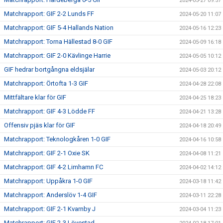
2024-05-27 09:57
Matchrapport: GIF 2-2 Lunds FF
2024-05-20 11:07
Matchrapport: GIF 5-4 Hallands Nation
2024-05-16 12:23
Matchrapport: Torna Hällestad 8-0 GIF
2024-05-09 16:18
Matchrapport: GIF 2-0 Kävlinge Harrie
2024-05-05 10:12
GIF hedrar bortgångna eldsjälar
2024-05-03 20:12
Matchrapport: Örtofta 1-3 GIF
2024-04-28 22:08
Mittfältare klar för GIF
2024-04-25 18:23
Matchrapport: GIF 4-3 Lödde FF
2024-04-21 13:28
Offensiv pjäs klar för GIF
2024-04-18 20:49
Matchrapport: Teknologkåren 1-0 GIF
2024-04-16 10:58
Matchrapport: GIF 2-1 Oxie SK
2024-04-08 11:21
Matchrapport: GIF 4-2 Limhamn FC
2024-04-02 14:12
Matchrapport: Uppåkra 1-0 GIF
2024-03-18 11:42
Matchrapport: Anderslöv 1-4 GIF
2024-03-11 22:28
Matchrapport: GIF 2-1 Kvarnby J
2024-03-04 11:23
Matchrapport: GIF 2-3 Lövestad