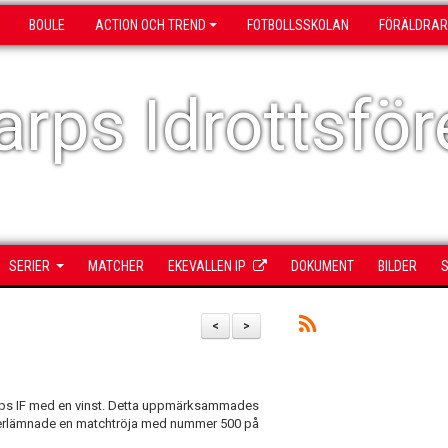
BOULE
ACTION OCH TREND
FOTBOLLSSKOLAN
FÖRÄLDRAR
rps Idrottsför
SERIER
MATCHER
EKEVALLEN IP
DOKUMENT
BILDER
S
<
>
rps IF med en vinst. Detta uppmärksammades
verlämnade en matchtröja med nummer 500 på