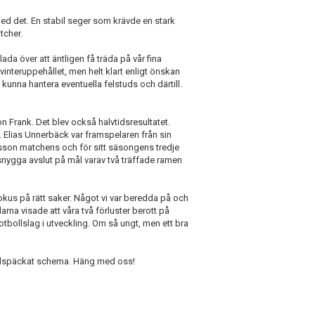
med det. En stabil seger som krävde en stark
tcher.
ada över att äntligen få träda på vår fina
 vinteruppehållet, men helt klart enligt önskan
kunna hantera eventuella felstuds och därtill.
 Frank. Det blev också halvtidsresultatet.
 Elias Unnerbäck var framspelaren från sin
sson matchens och för sitt säsongens tredje
snygga avslut på mål varav två träffade ramen
okus på rätt saker. Något vi var beredda på och
larna visade att våra två förluster berott på
fotbollslag i utveckling. Om så ungt, men ett bra
fullspäckat schema. Häng med oss!