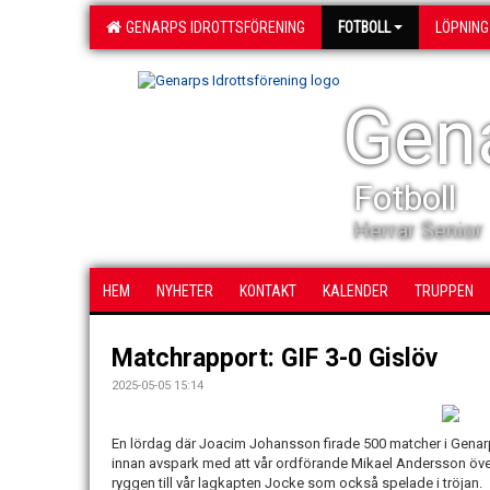
GENARPS IDROTTSFÖRENING
FOTBOLL
LÖPNING
Gena
Fotboll
Herrar Senior
HEM
NYHETER
KONTAKT
KALENDER
TRUPPEN
Matchrapport: GIF 3-0 Gislöv
2025-05-05 15:14
En lördag där Joacim Johansson firade 500 matcher i Gena
innan avspark med att vår ordförande Mikael Andersson ö
ryggen till vår lagkapten Jocke som också spelade i tröjan.