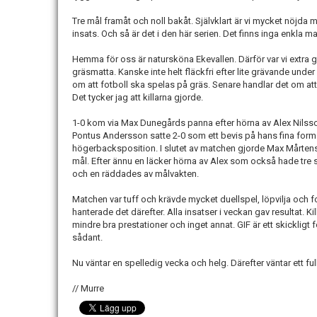
Tre mål framåt och noll bakåt. Självklart är vi mycket nöjda 
insats. Och så är det i den här serien. Det finns inga enkla ma
Hemma för oss är natursköna Ekevallen. Därför var vi extra gl
gräsmatta. Kanske inte helt fläckfri efter lite grävande under
om att fotboll ska spelas på gräs. Senare handlar det om att 
Det tycker jag att killarna gjorde.
1-0 kom via Max Dunegårds panna efter hörna av Alex Nilsson
Pontus Andersson satte 2-0 som ett bevis på hans fina form.
högerbacksposition. I slutet av matchen gjorde Max Mårten
mål. Efter ännu en läcker hörna av Alex som också hade tre 
och en räddades av målvakten.
Matchen var tuff och krävde mycket duellspel, löpvilja och f
hanterade det därefter. Alla insatser i veckan gav resultat. Kil
mindre bra prestationer och inget annat. GIF är ett skickligt 
sådant.
Nu väntar en spelledig vecka och helg. Därefter väntar ett 
// Murre