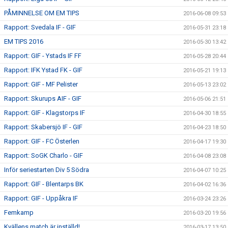
PÅMINNELSE OM EM TIPS
2016-06-08 09:53
Rapport: Svedala IF - GIF
2016-05-31 23:18
EM TIPS 2016
2016-05-30 13:42
Rapport: GIF - Ystads IF FF
2016-05-28 20:44
Rapport: IFK Ystad FK - GIF
2016-05-21 19:13
Rapport: GIF - MF Pelister
2016-05-13 23:02
Rapport: Skurups AIF - GIF
2016-05-06 21:51
Rapport: GIF - Klagstorps IF
2016-04-30 18:55
Rapport: Skabersjö IF - GIF
2016-04-23 18:50
Rapport: GIF - FC Österlen
2016-04-17 19:30
Rapport: SoGK Charlo - GIF
2016-04-08 23:08
Inför seriestarten Div 5 Södra
2016-04-07 10:25
Rapport: GIF - Blentarps BK
2016-04-02 16:36
Rapport: GIF - Uppåkra IF
2016-03-24 23:26
Femkamp
2016-03-20 19:56
Kvällens match är inställd!
2016-03-17 13:50