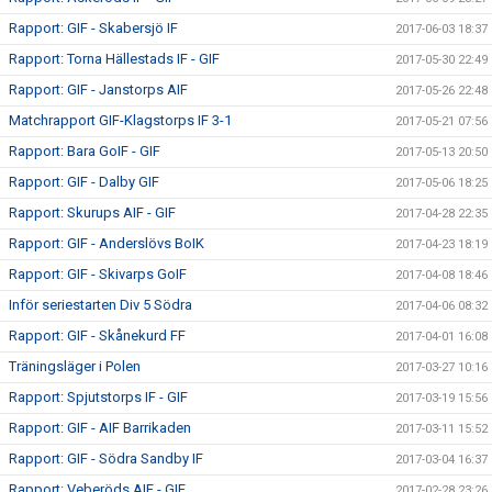
Rapport: GIF - Skabersjö IF
2017-06-03 18:37
Rapport: Torna Hällestads IF - GIF
2017-05-30 22:49
Rapport: GIF - Janstorps AIF
2017-05-26 22:48
Matchrapport GIF-Klagstorps IF 3-1
2017-05-21 07:56
Rapport: Bara GoIF - GIF
2017-05-13 20:50
Rapport: GIF - Dalby GIF
2017-05-06 18:25
Rapport: Skurups AIF - GIF
2017-04-28 22:35
Rapport: GIF - Anderslövs BoIK
2017-04-23 18:19
Rapport: GIF - Skivarps GoIF
2017-04-08 18:46
Inför seriestarten Div 5 Södra
2017-04-06 08:32
Rapport: GIF - Skånekurd FF
2017-04-01 16:08
Träningsläger i Polen
2017-03-27 10:16
Rapport: Spjutstorps IF - GIF
2017-03-19 15:56
Rapport: GIF - AIF Barrikaden
2017-03-11 15:52
Rapport: GIF - Södra Sandby IF
2017-03-04 16:37
Rapport: Veberöds AIF - GIF
2017-02-28 23:26