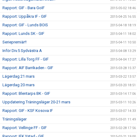
Rapport: GIF - Bara GoIF
2015-05-02 18:46
Rapport: Uppåkra IF - GIF
2015-04-25 16:55
Rapport: GIF - Lunds BOIS
2015-04-18 18:19
Rapport: Lunds SK - GIF
2015-04-11 18:02
Seriepremiär!!
2015-04-11 10:50
Inför Div.5 Sydvästra A
2015-04-08 13:29
Rapport: Lilla Torg FF - GIF
2015-04-04 17:27
Rapport: AIF Barrikaden - GIF
2015-03-28 15:37
Lägerdag 21 mars
2015-03-22 13:57
Lägerdag 20 mars
2015-03-20 18:51
Rapport: Blentarps BK - GIF
2015-03-14 17:06
Uppdatering Träningsläger 20-21 mars
2015-03-11 10:26
Rapport: GIF - KSF Kosova IF
2015-03-07 14:33
Träningsläger
2015-03-01 11:49
Rapport: Vellinge FF - GIF
2015-02-28 17:56
Rapport: IFK Ystad - GIF
2015-02-21 19:00