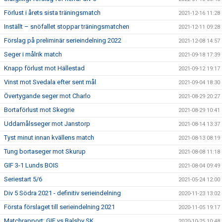
Förlust i årets sista träningsmatch
2021-12-16 11:28
Inställt – snöfallet stoppar träningsmatchen
2021-12-11 09:28
Förslag på preliminär serieindelning 2022
2021-12-08 14:57
Seger i målrik match
2021-09-18 17:39
Knapp förlust mot Hällestad
2021-09-12 19:17
Vinst mot Svedala efter sent mål
2021-09-04 18:30
Övertygande seger mot Charlo
2021-08-29 20:27
Bortaförlust mot Skegrie
2021-08-29 10:41
Uddamålsseger mot Janstorp
2021-08-14 13:37
Tyst minut innan kvällens match
2021-08-13 08:19
Tung bortaseger mot Skurup
2021-08-08 11:18
GIF 3-1 Lunds BOIS
2021-08-04 09:49
Seriestart 5/6
2021-05-24 12:00
Div 5 Södra 2021 - definitiv serieindelning
2020-11-23 13:02
Första förslaget till serieindelning 2021
2020-11-05 19:17
Matchrapport: GIF vs Balsby SK
2020-10-25 10:48