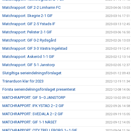
Matchrapport: GIF 2-2 Limhamn FC
2023-04-06 13:03
Matchrapport: Skegrie 2-1 GIF
2023-03-16 17:51
Matchrapport: GIF 2-5 Ystads IF
2023-03-13 12:45
Matchrapport: Pelister 2-1 GIF
2023-03-06 16:50
Matchrapport: GIF 0-2 Rydsgård
2023-02-26 13:03
Matchrapport: GIF 3-3 Västra Ingelstad
2023-02-19 12:41
Matchrapport: Askeröd 1-1 GIF
2023-02-12 13:14
Matchrapport: GIF 5-1 Janstorp
2023-02-05 12:37
Slutgiltiga serieindelningsförslaget
2023-01-12 09:43
Tränarduon klar för 2023
2022-12-19 11:34
Första serieindelningsförslaget presenterat
2022-12-08 14:06
MATCHRAPPORT: GIF 5–0 JANSTORP
2022-10-02 09:52
MATCHRAPPORT: IFK YSTAD 2–2 GIF
2022-09-26 14:58
MATCHRAPPORT: SVEDALA 2–2 GIF
2022-09-19 15:05
MATCHRAPPORT: GIF 1-1 NÄSET
2022-09-12 14:05
MATCHRAPPORT: CITY TRELLEBORG 1–1 GIF
2022-09-04 11:56