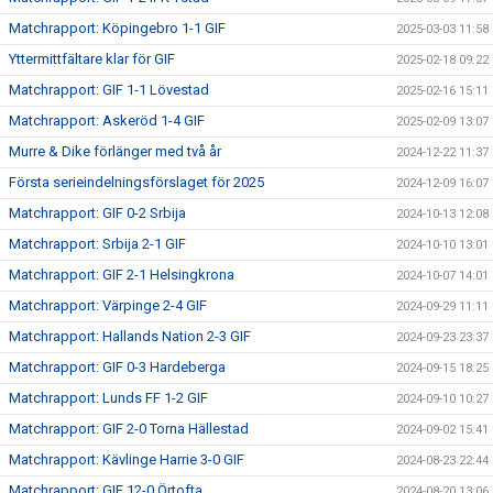
Matchrapport: Köpingebro 1-1 GIF
2025-03-03 11:58
Yttermittfältare klar för GIF
2025-02-18 09:22
Matchrapport: GIF 1-1 Lövestad
2025-02-16 15:11
Matchrapport: Askeröd 1-4 GIF
2025-02-09 13:07
Murre & Dike förlänger med två år
2024-12-22 11:37
Första serieindelningsförslaget för 2025
2024-12-09 16:07
Matchrapport: GIF 0-2 Srbija
2024-10-13 12:08
Matchrapport: Srbija 2-1 GIF
2024-10-10 13:01
Matchrapport: GIF 2-1 Helsingkrona
2024-10-07 14:01
Matchrapport: Värpinge 2-4 GIF
2024-09-29 11:11
Matchrapport: Hallands Nation 2-3 GIF
2024-09-23 23:37
Matchrapport: GIF 0-3 Hardeberga
2024-09-15 18:25
Matchrapport: Lunds FF 1-2 GIF
2024-09-10 10:27
Matchrapport: GIF 2-0 Torna Hällestad
2024-09-02 15:41
Matchrapport: Kävlinge Harrie 3-0 GIF
2024-08-23 22:44
Matchrapport: GIF 12-0 Örtofta
2024-08-20 13:06