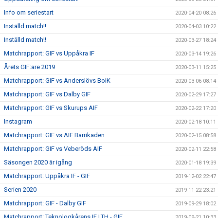
Info om seriestart
2020-04-20 08:26
Inställd match!!
2020-04-03 10:22
Inställd match!!
2020-03-27 18:24
Matchrapport: GIF vs Uppåkra IF
2020-03-14 19:26
Årets GIF:are 2019
2020-03-11 15:25
Matchrapport: GIF vs Anderslövs BoIK
2020-03-06 08:14
Matchrapport: GIF vs Dalby GIF
2020-02-29 17:27
Matchrapport: GIF vs Skurups AIF
2020-02-22 17:20
Instagram
2020-02-18 10:11
Matchrapport: GIF vs AIF Barrikaden
2020-02-15 08:58
Matchrapport: GIF vs Veberöds AIF
2020-02-11 22:58
Säsongen 2020 är igång
2020-01-18 19:39
Matchrapport: Uppåkra IF - GIF
2019-12-02 22:47
Serien 2020
2019-11-22 23:21
Matchrapport: GIF - Dalby GIF
2019-09-29 18:02
Matchrapport: Teknologkårens IF LTH - GIF
2019-09-21 10:33