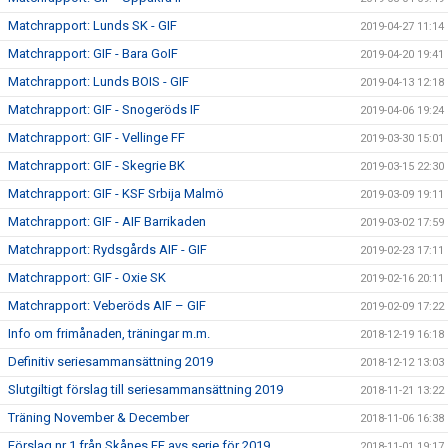
Matchrapport: Lunds SK - GIF
2019-04-27 11:14
Matchrapport: GIF - Bara GoIF
2019-04-20 19:41
Matchrapport: Lunds BOIS - GIF
2019-04-13 12:18
Matchrapport: GIF - Snogeröds IF
2019-04-06 19:24
Matchrapport: GIF - Vellinge FF
2019-03-30 15:01
Matchrapport: GIF - Skegrie BK
2019-03-15 22:30
Matchrapport: GIF - KSF Srbija Malmö
2019-03-09 19:11
Matchrapport: GIF - AIF Barrikaden
2019-03-02 17:59
Matchrapport: Rydsgårds AIF - GIF
2019-02-23 17:11
Matchrapport: GIF - Oxie SK
2019-02-16 20:11
Matchrapport: Veberöds AIF – GIF
2019-02-09 17:22
Info om frimånaden, träningar m.m.
2018-12-19 16:18
Definitiv seriesammansättning 2019
2018-12-12 13:03
Slutgiltigt förslag till seriesammansättning 2019
2018-11-21 13:22
Träning November & December
2018-11-06 16:38
Förslag nr 1 från Skånes FF avs serie för 2019
2018-11-01 19:17