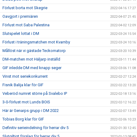
Förlust borta mot Skegrie
2022-04-16 17:27
Oavgjort i premiären
2022-04-07 21:45
Förlust mot Saba Palestina
2022-04-02 12:09
Slutspelet lottat i DM
2022-03-24 15:54
Förlust i träningsmatchen mot Kvarnby
2022-03-24 10:16
Mållöst när vi gästade Teckomatorp
2022-03-20 10:39
DM-matchen mot Häljarp inställd
2022-03-11 11:44
GIF inledde DM med knapp seger
2022-03-06 11:08
Vinst mot seriekonkurrent
2022-02-27 12:24
Fisnik Balija klar för GIF
2022-02-22 13:20
Veberöd numret större på Svalebo IP
2022-02-18 13:16
3-0-förlust mot Lunds BOIS
2022-02-12 16:22
Här är Genarps grupp i DM 2022
2022-02-07 13:49
Tobias Borg klar för GIF
2022-02-06 10:23
Definitiv serieindelning för herrar div 5
2022-01-30 12:45
Slutgiltigt förslag för herrar div 5
2022-01-13 08:45