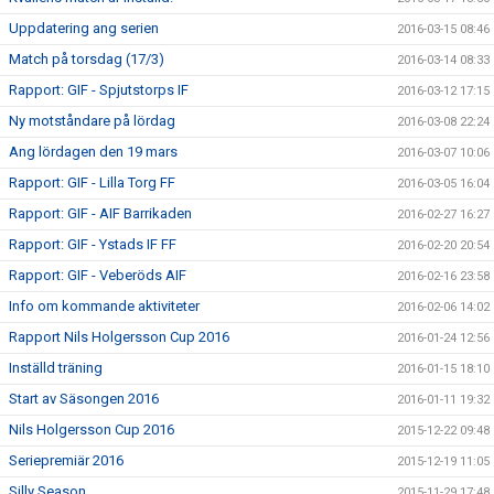
Uppdatering ang serien
2016-03-15 08:46
Match på torsdag (17/3)
2016-03-14 08:33
Rapport: GIF - Spjutstorps IF
2016-03-12 17:15
Ny motståndare på lördag
2016-03-08 22:24
Ang lördagen den 19 mars
2016-03-07 10:06
Rapport: GIF - Lilla Torg FF
2016-03-05 16:04
Rapport: GIF - AIF Barrikaden
2016-02-27 16:27
Rapport: GIF - Ystads IF FF
2016-02-20 20:54
Rapport: GIF - Veberöds AIF
2016-02-16 23:58
Info om kommande aktiviteter
2016-02-06 14:02
Rapport Nils Holgersson Cup 2016
2016-01-24 12:56
Inställd träning
2016-01-15 18:10
Start av Säsongen 2016
2016-01-11 19:32
Nils Holgersson Cup 2016
2015-12-22 09:48
Seriepremiär 2016
2015-12-19 11:05
Silly Season
2015-11-29 17:48