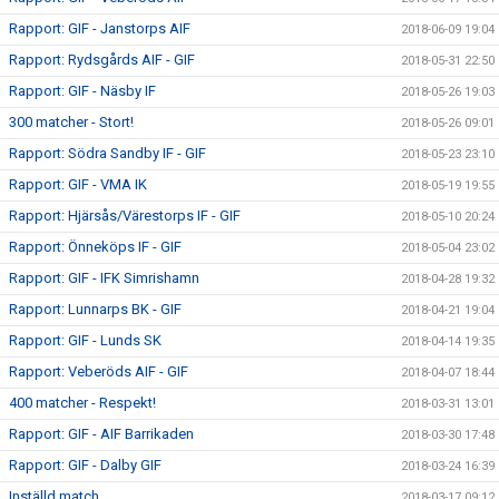
Rapport: GIF - Janstorps AIF
2018-06-09 19:04
Rapport: Rydsgårds AIF - GIF
2018-05-31 22:50
Rapport: GIF - Näsby IF
2018-05-26 19:03
300 matcher - Stort!
2018-05-26 09:01
Rapport: Södra Sandby IF - GIF
2018-05-23 23:10
Rapport: GIF - VMA IK
2018-05-19 19:55
Rapport: Hjärsås/Värestorps IF - GIF
2018-05-10 20:24
Rapport: Önneköps IF - GIF
2018-05-04 23:02
Rapport: GIF - IFK Simrishamn
2018-04-28 19:32
Rapport: Lunnarps BK - GIF
2018-04-21 19:04
Rapport: GIF - Lunds SK
2018-04-14 19:35
Rapport: Veberöds AIF - GIF
2018-04-07 18:44
400 matcher - Respekt!
2018-03-31 13:01
Rapport: GIF - AIF Barrikaden
2018-03-30 17:48
Rapport: GIF - Dalby GIF
2018-03-24 16:39
Inställd match
2018-03-17 09:12