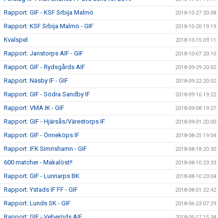
Rapport: GIF - KSF Srbija Malmö
2018-10-27 20:08
Rapport: KSF Srbija Malmö - GIF
2018-10-20 19:19
Kvalspel
2018-10-15 09:11
Rapport: Janstorps AIF - GIF
2018-10-07 20:10
Rapport: GIF - Rydsgårds AIF
2018-09-29 20:02
Rapport: Näsby IF - GIF
2018-09-22 20:02
Rapport: GIF - Södra Sandby IF
2018-09-16 19:22
Rapport: VMA IK - GIF
2018-09-08 19:27
Rapport: GIF - Hjärsås/Värestorps IF
2018-09-01 20:00
Rapport: GIF - Önneköps IF
2018-08-25 19:04
Rapport: IFK Simrishamn - GIF
2018-08-18 20:30
600 matcher - Makalöst!!
2018-08-10 23:33
Rapport: GIF - Lunnarps BK
2018-08-10 23:04
Rapport: Ystads IF FF - GIF
2018-08-01 22:42
Rapport: Lunds SK - GIF
2018-06-23 07:29
Rapport: GIF - Veberöds AIF
2018-06-17 15:34