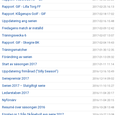
Rapport: GIF - Lilla Torg FF
2017-02-25 16:13
Rapport: Klågerups GoIF - GIF
2017-02-18 17:02
Uppdatering ang serien
2017-02-16 15:48
Fredagens match är inställd
2017-02-09 12:42
Träningsvecka 6
2017-02-07 13:07
Rapport: GIF - Skegrie BK
2017-02-04 19:43
Träningsmatcher
2017-01-30 12:35
Förändring av serien
2017-01-13 09:32
Start av säsongen 2017
2017-01-11 11:14
Uppdatering frimånad (”Silly Season”)
2016-12-16 10:49
Seriepremiär 2017
2016-12-14 09:02
Serien 2017 – Slutgiltigt serie
2016-11-10 15:27
Ledarstaben 2017
2016-11-04 20:17
Nyförvärv
2016-11-04 20:15
Resumé över säsongen 2016
2016-10-28 13:48
Förslag nr 1 från Skåneboll avs serie 2017
2016-10-27 13:08