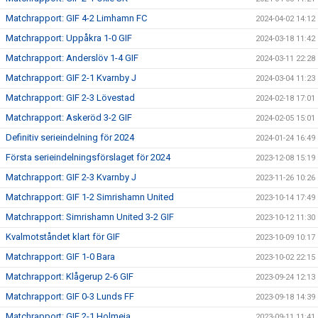
Matchrapport: GIF 4-2 Limhamn FC
2024-04-02 14:12
Matchrapport: Uppåkra 1-0 GIF
2024-03-18 11:42
Matchrapport: Anderslöv 1-4 GIF
2024-03-11 22:28
Matchrapport: GIF 2-1 Kvarnby J
2024-03-04 11:23
Matchrapport: GIF 2-3 Lövestad
2024-02-18 17:01
Matchrapport: Askeröd 3-2 GIF
2024-02-05 15:01
Definitiv serieindelning för 2024
2024-01-24 16:49
Första serieindelningsförslaget för 2024
2023-12-08 15:19
Matchrapport: GIF 2-3 Kvarnby J
2023-11-26 10:26
Matchrapport: GIF 1-2 Simrishamn United
2023-10-14 17:49
Matchrapport: Simrishamn United 3-2 GIF
2023-10-12 11:30
Kvalmotståndet klart för GIF
2023-10-09 10:17
Matchrapport: GIF 1-0 Bara
2023-10-02 22:15
Matchrapport: Klågerup 2-6 GIF
2023-09-24 12:13
Matchrapport: GIF 0-3 Lunds FF
2023-09-18 14:39
Matchrapport: GIF 2-1 Holmeja
2023-09-11 11:41