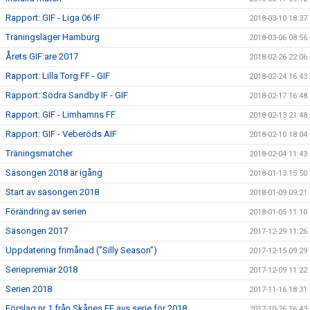
Rapport: GIF - Liga 06 IF
2018-03-10 18:37
Träningsläger Hamburg
2018-03-06 08:56
Årets GIF:are 2017
2018-02-26 22:06
Rapport: Lilla Torg FF - GIF
2018-02-24 16:43
Rapport: Södra Sandby IF - GIF
2018-02-17 16:48
Rapport: GIF - Limhamns FF
2018-02-13 21:48
Rapport: GIF - Veberöds AIF
2018-02-10 18:04
Träningsmatcher
2018-02-04 11:43
Säsongen 2018 är igång
2018-01-13 15:50
Start av säsongen 2018
2018-01-09 09:21
Förändring av serien
2018-01-05 11:10
Säsongen 2017
2017-12-29 11:26
Uppdatering frimånad (”Silly Season”)
2017-12-15 09:29
Seriepremiär 2018
2017-12-09 11:22
Serien 2018
2017-11-16 18:31
Förslag nr 1 från Skånes FF avs serie för 2018
2017-10-26 16:43