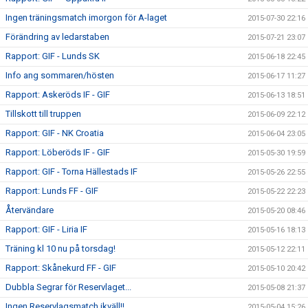
Ingen träningsmatch imorgon för A-laget
2015-07-30 22:16
Förändring av ledarstaben
2015-07-21 23:07
Rapport: GIF - Lunds SK
2015-06-18 22:45
Info ang sommaren/hösten
2015-06-17 11:27
Rapport: Askeröds IF - GIF
2015-06-13 18:51
Tillskott till truppen
2015-06-09 22:12
Rapport: GIF - NK Croatia
2015-06-04 23:05
Rapport: Löberöds IF - GIF
2015-05-30 19:59
Rapport: GIF - Torna Hällestads IF
2015-05-26 22:55
Rapport: Lunds FF - GIF
2015-05-22 22:23
Återvändare
2015-05-20 08:46
Rapport: GIF - Liria IF
2015-05-16 18:13
Träning kl 10 nu på torsdag!
2015-05-12 22:11
Rapport: Skånekurd FF - GIF
2015-05-10 20:42
Dubbla Segrar för Reservlaget...
2015-05-08 21:37
Ingen Reservlagsmatch ikväll!!
2015-05-04 15:26