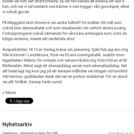
bollen var runt vårt straffområde, så var min känsla att killarna vet vad vi
kan, och när vi väl bestämt oss känner vi oss trygga i vårt grundspel, vilket
vi också gjorde.
På tilläggstid sköt Simme in sin andra fullträff för kvällen. Ett mål som
också blev slutresultatet och som resulterade i tre oerhört sköna poäng.
Förhoppningsvis också värmande för våra kära anhängare som, trots de
kyliga vindarna, visade sitt värdefulla stöd.
Avsparkstiden 18.15 en fredag kräver sin planering. Själv fick jag sno mig
från kontoret i Landskrona, först via E6:ans rusningstrafik, snabbt inom
lägenheten i Malmö för ombyte och senare tråckla mig förbi E65:an ut till
Möllevallen. Minst sagt ett stresspåslag varvat med adrenalinpåslag. När
allt hade lagt sig kom jag på att senaste måltiden var intagen vid lunchtid.
Väl hemma i guldstaden slank det ner en portion snabbmat. För en stund
var allt förlåtet. Genarp hade vunnit.
// Murre
Nyhetsarkiv
Santiago Johansson klar för GIF
2026-08-05 14:42