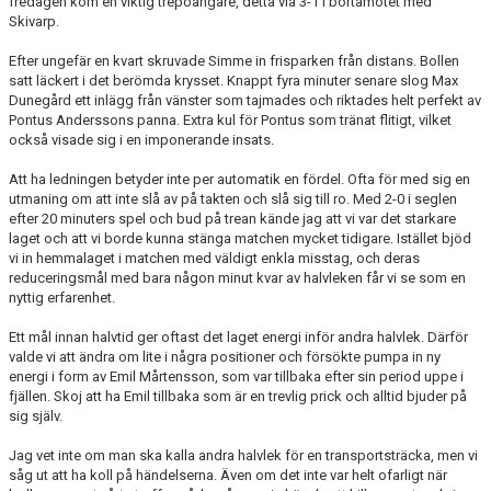
fredagen kom en viktig trepoängare, detta via 3-1 i bortamötet med
MATCHER
Skivarp.
Efter ungefär en kvart skruvade Simme in frisparken från distans. Bollen
EKEVALLEN IP
satt läckert i det berömda krysset. Knappt fyra minuter senare slog Max
Dunegård ett inlägg från vänster som tajmades och riktades helt perfekt av
DOKUMENT
Pontus Anderssons panna. Extra kul för Pontus som tränat flitigt, vilket
också visade sig i en imponerande insats.
BILDER
Att ha ledningen betyder inte per automatik en fördel. Ofta för med sig en
utmaning om att inte slå av på takten och slå sig till ro. Med 2-0 i seglen
STATISTIK
efter 20 minuters spel och bud på trean kände jag att vi var det starkare
laget och att vi borde kunna stänga matchen mycket tidigare. Istället bjöd
ÅRSKORT A-LAG 2026
vi in hemmalaget i matchen med väldigt enkla misstag, och deras
reduceringsmål med bara någon minut kvar av halvleken får vi se som en
nyttig erfarenhet.
Ett mål innan halvtid ger oftast det laget energi inför andra halvlek. Därför
valde vi att ändra om lite i några positioner och försökte pumpa in ny
energi i form av Emil Mårtensson, som var tillbaka efter sin period uppe i
fjällen. Skoj att ha Emil tillbaka som är en trevlig prick och alltid bjuder på
sig själv.
Jag vet inte om man ska kalla andra halvlek för en transportsträcka, men vi
såg ut att ha koll på händelserna. Även om det inte var helt ofarligt när