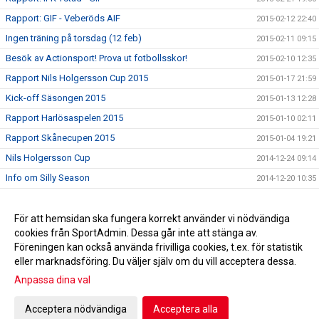
Rapport: GIF - Veberöds AIF
2015-02-12 22:40
Ingen träning på torsdag (12 feb)
2015-02-11 09:15
Besök av Actionsport! Prova ut fotbollsskor!
2015-02-10 12:35
Rapport Nils Holgersson Cup 2015
2015-01-17 21:59
Kick-off Säsongen 2015
2015-01-13 12:28
Rapport Harlösaspelen 2015
2015-01-10 02:11
Rapport Skånecupen 2015
2015-01-04 19:21
Nils Holgersson Cup
2014-12-24 09:14
Info om Silly Season
2014-12-20 10:35
Seriepremiär 2015
2014-12-20 10:34
Skånecupen
För att hemsidan ska fungera korrekt använder vi nödvändiga
2014-12-20 10:33
cookies från SportAdmin. Dessa går inte att stänga av.
Serien 2015
2014-12-20 10:32
Föreningen kan också använda frivilliga cookies, t.ex. för statistik
eller marknadsföring. Du väljer själv om du vill acceptera dessa.
Anpassa dina val
Cookie-inställningar
Gå till Webbversion
Acceptera nödvändiga
Acceptera alla