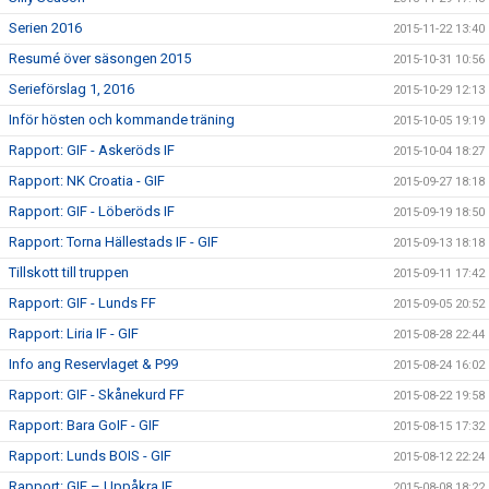
Serien 2016
2015-11-22 13:40
Resumé över säsongen 2015
2015-10-31 10:56
Serieförslag 1, 2016
2015-10-29 12:13
Inför hösten och kommande träning
2015-10-05 19:19
Rapport: GIF - Askeröds IF
2015-10-04 18:27
Rapport: NK Croatia - GIF
2015-09-27 18:18
Rapport: GIF - Löberöds IF
2015-09-19 18:50
Rapport: Torna Hällestads IF - GIF
2015-09-13 18:18
Tillskott till truppen
2015-09-11 17:42
Rapport: GIF - Lunds FF
2015-09-05 20:52
Rapport: Liria IF - GIF
2015-08-28 22:44
Info ang Reservlaget & P99
2015-08-24 16:02
Rapport: GIF - Skånekurd FF
2015-08-22 19:58
Rapport: Bara GoIF - GIF
2015-08-15 17:32
Rapport: Lunds BOIS - GIF
2015-08-12 22:24
Rapport: GIF – Uppåkra IF
2015-08-08 18:22