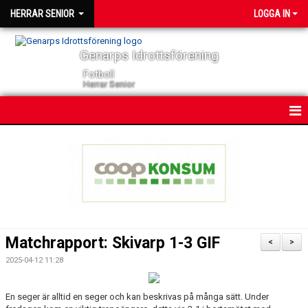
HERRAR SENIOR
LOGGA IN
Genarps Idrottsförening
Fotboll
Herrar Senior
HEM
NYHETER
KONTAKT
KALENDER
Matchrapport: Skivarp 1-3 GIF
<
>
TRUPPEN
2025-04-12 11:28
SERIER
En seger är alltid en seger och kan beskrivas på många sätt. Under