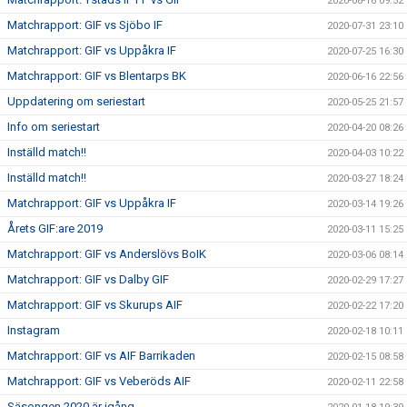
2020-08-16 09:52
Matchrapport: GIF vs Sjöbo IF
2020-07-31 23:10
Matchrapport: GIF vs Uppåkra IF
2020-07-25 16:30
Matchrapport: GIF vs Blentarps BK
2020-06-16 22:56
Uppdatering om seriestart
2020-05-25 21:57
Info om seriestart
2020-04-20 08:26
Inställd match!!
2020-04-03 10:22
Inställd match!!
2020-03-27 18:24
Matchrapport: GIF vs Uppåkra IF
2020-03-14 19:26
Årets GIF:are 2019
2020-03-11 15:25
Matchrapport: GIF vs Anderslövs BoIK
2020-03-06 08:14
Matchrapport: GIF vs Dalby GIF
2020-02-29 17:27
Matchrapport: GIF vs Skurups AIF
2020-02-22 17:20
Instagram
2020-02-18 10:11
Matchrapport: GIF vs AIF Barrikaden
2020-02-15 08:58
Matchrapport: GIF vs Veberöds AIF
2020-02-11 22:58
Säsongen 2020 är igång