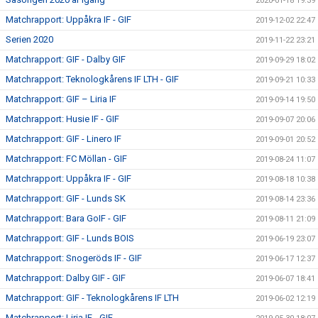
2020-01-18 19:39
Matchrapport: Uppåkra IF - GIF
2019-12-02 22:47
Serien 2020
2019-11-22 23:21
Matchrapport: GIF - Dalby GIF
2019-09-29 18:02
Matchrapport: Teknologkårens IF LTH - GIF
2019-09-21 10:33
Matchrapport: GIF – Liria IF
2019-09-14 19:50
Matchrapport: Husie IF - GIF
2019-09-07 20:06
Matchrapport: GIF - Linero IF
2019-09-01 20:52
Matchrapport: FC Möllan - GIF
2019-08-24 11:07
Matchrapport: Uppåkra IF - GIF
2019-08-18 10:38
Matchrapport: GIF - Lunds SK
2019-08-14 23:36
Matchrapport: Bara GoIF - GIF
2019-08-11 21:09
Matchrapport: GIF - Lunds BOIS
2019-06-19 23:07
Matchrapport: Snogeröds IF - GIF
2019-06-17 12:37
Matchrapport: Dalby GIF - GIF
2019-06-07 18:41
Matchrapport: GIF - Teknologkårens IF LTH
2019-06-02 12:19
Matchrapport: Liria IF - GIF