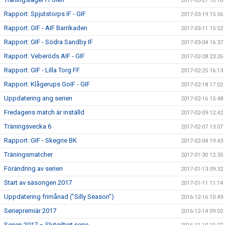
2017-03-27 10:16
Rapport: Spjutstorps IF - GIF
2017-03-19 15:56
Rapport: GIF - AIF Barrikaden
2017-03-11 15:52
Rapport: GIF - Södra Sandby IF
2017-03-04 16:37
Rapport: Veberöds AIF - GIF
2017-02-28 23:26
Rapport: GIF - Lilla Torg FF
2017-02-25 16:13
Rapport: Klågerups GoIF - GIF
2017-02-18 17:02
Uppdatering ang serien
2017-02-16 15:48
Fredagens match är inställd
2017-02-09 12:42
Träningsvecka 6
2017-02-07 13:07
Rapport: GIF - Skegrie BK
2017-02-04 19:43
Träningsmatcher
2017-01-30 12:35
Förändring av serien
2017-01-13 09:32
Start av säsongen 2017
2017-01-11 11:14
Uppdatering frimånad (”Silly Season”)
2016-12-16 10:49
Seriepremiär 2017
2016-12-14 09:02
Serien 2017 – Slutgiltigt serie