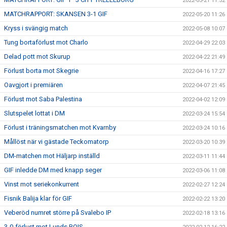
2022-05-21 11:52
MATCHRAPPORT: SKANSEN 3-1 GIF
2022-05-20 11:26
Kryss i svängig match
2022-05-08 10:07
Tung bortaförlust mot Charlo
2022-04-29 22:03
Delad pott mot Skurup
2022-04-22 21:49
Förlust borta mot Skegrie
2022-04-16 17:27
Oavgjort i premiären
2022-04-07 21:45
Förlust mot Saba Palestina
2022-04-02 12:09
Slutspelet lottat i DM
2022-03-24 15:54
Förlust i träningsmatchen mot Kvarnby
2022-03-24 10:16
Mållöst när vi gästade Teckomatorp
2022-03-20 10:39
DM-matchen mot Häljarp inställd
2022-03-11 11:44
GIF inledde DM med knapp seger
2022-03-06 11:08
Vinst mot seriekonkurrent
2022-02-27 12:24
Fisnik Balija klar för GIF
2022-02-22 13:20
Veberöd numret större på Svalebo IP
2022-02-18 13:16
3-0-förlust mot Lunds BOIS