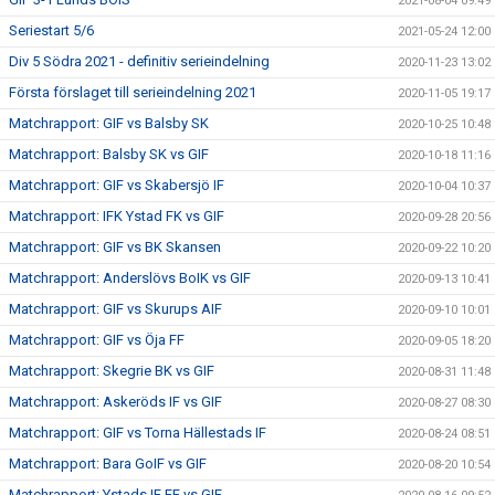
2021-08-04 09:49
Seriestart 5/6
2021-05-24 12:00
Div 5 Södra 2021 - definitiv serieindelning
2020-11-23 13:02
Första förslaget till serieindelning 2021
2020-11-05 19:17
Matchrapport: GIF vs Balsby SK
2020-10-25 10:48
Matchrapport: Balsby SK vs GIF
2020-10-18 11:16
Matchrapport: GIF vs Skabersjö IF
2020-10-04 10:37
Matchrapport: IFK Ystad FK vs GIF
2020-09-28 20:56
Matchrapport: GIF vs BK Skansen
2020-09-22 10:20
Matchrapport: Anderslövs BoIK vs GIF
2020-09-13 10:41
Matchrapport: GIF vs Skurups AIF
2020-09-10 10:01
Matchrapport: GIF vs Öja FF
2020-09-05 18:20
Matchrapport: Skegrie BK vs GIF
2020-08-31 11:48
Matchrapport: Askeröds IF vs GIF
2020-08-27 08:30
Matchrapport: GIF vs Torna Hällestads IF
2020-08-24 08:51
Matchrapport: Bara GoIF vs GIF
2020-08-20 10:54
Matchrapport: Ystads IF FF vs GIF