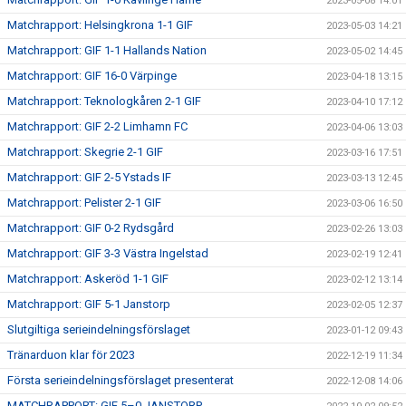
2023-05-08 14:01
Matchrapport: Helsingkrona 1-1 GIF
2023-05-03 14:21
Matchrapport: GIF 1-1 Hallands Nation
2023-05-02 14:45
Matchrapport: GIF 16-0 Värpinge
2023-04-18 13:15
Matchrapport: Teknologkåren 2-1 GIF
2023-04-10 17:12
Matchrapport: GIF 2-2 Limhamn FC
2023-04-06 13:03
Matchrapport: Skegrie 2-1 GIF
2023-03-16 17:51
Matchrapport: GIF 2-5 Ystads IF
2023-03-13 12:45
Matchrapport: Pelister 2-1 GIF
2023-03-06 16:50
Matchrapport: GIF 0-2 Rydsgård
2023-02-26 13:03
Matchrapport: GIF 3-3 Västra Ingelstad
2023-02-19 12:41
Matchrapport: Askeröd 1-1 GIF
2023-02-12 13:14
Matchrapport: GIF 5-1 Janstorp
2023-02-05 12:37
Slutgiltiga serieindelningsförslaget
2023-01-12 09:43
Tränarduon klar för 2023
2022-12-19 11:34
Första serieindelningsförslaget presenterat
2022-12-08 14:06
MATCHRAPPORT: GIF 5–0 JANSTORP