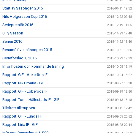
2016-01-15 18:10
Start av Säsongen 2016
2016-01-11 19:32
Nils Holgersson Cup 2016
2015-12-22 09:48
Seriepremiär 2016
2015-12-19 11:05
Silly Season
2015-11-29 17:48
Serien 2016
2015-11-22 13:40
Resumé över säsongen 2015
2015-10-31 10:56
Serieförslag 1, 2016
2015-10-29 12:13
Inför hösten och kommande träning
2015-10-05 19:19
Rapport: GIF - Askeröds IF
2015-10-04 18:27
Rapport: NK Croatia - GIF
2015-09-27 18:18
Rapport: GIF - Löberöds IF
2015-09-19 18:50
Rapport: Torna Hällestads IF - GIF
2015-09-13 18:18
Tillskott till truppen
2015-09-11 17:42
Rapport: GIF - Lunds FF
2015-09-05 20:52
Rapport: Liria IF - GIF
2015-08-28 22:44
Info ang Reservlaget & P99