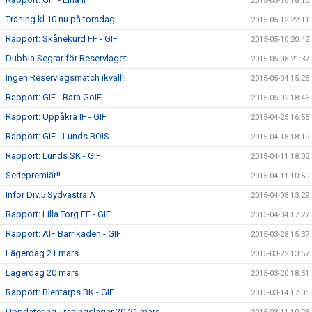
2015-05-16 18:13
Träning kl 10 nu på torsdag!
2015-05-12 22:11
Rapport: Skånekurd FF - GIF
2015-05-10 20:42
Dubbla Segrar för Reservlaget...
2015-05-08 21:37
Ingen Reservlagsmatch ikväll!!
2015-05-04 15:26
Rapport: GIF - Bara GoIF
2015-05-02 18:46
Rapport: Uppåkra IF - GIF
2015-04-25 16:55
Rapport: GIF - Lunds BOIS
2015-04-18 18:19
Rapport: Lunds SK - GIF
2015-04-11 18:02
Seriepremiär!!
2015-04-11 10:50
Inför Div.5 Sydvästra A
2015-04-08 13:29
Rapport: Lilla Torg FF - GIF
2015-04-04 17:27
Rapport: AIF Barrikaden - GIF
2015-03-28 15:37
Lägerdag 21 mars
2015-03-22 13:57
Lägerdag 20 mars
2015-03-20 18:51
Rapport: Blentarps BK - GIF
2015-03-14 17:06
Uppdatering Träningsläger 20-21 mars