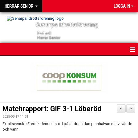
HERRAR SENIOR
LOGGA IN
Genarps Idrottsförening
Fotboll
Herrar Senior
HEM
NYHETER
KONTAKT
KALENDER
Matchrapport: GIF 3-1 Löberöd
<
>
TRUPPEN
2025-03-17 11:31
Ex-allsvenske Fredrik Jensen stod på andra sidan planhalvan när vi vände
SERIER
och vann.