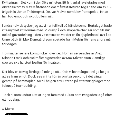
Kvitteringsmålet kom i den 36:e minuten. Ett fint anfall avslutades med
distansskott av Max Mårtensson där målvaktsreturen togs hand om av 15-
årige Nils-Johan Thilderqvist. Det var Melvin som blev framspelad, innan
han tog emot och sköt bollen i nät.
I andra halvlek tycker jag att vi har full koll på händelserna. Bortalaget hade
inte mycket att komma med. Vi drev på och skapade chanser som till slut
också gav utdelning. I den 77:e minuten var det en fin djupledsboll av Elias
Unnerbäck till Max Dunegård som spelade fram Melvin för hans andra mål
för dagen.
Tio minuter senare kom pricken över i:et. Hörnan serverades av Alex
Nilsson Frank och nickmålet signerades av Max Mårtensson. Samtliga
spelare ska ha stort beröm för insatsen.
Det blev en trevlig lördag på många sätt. Och vi har många trevliga helger
att se fram emot. Dock ses vi inte förrän om två veckor då det väntar
genrep på hemmaplan. Nu till helgen är vi i Ystad på ett träningsläger med
fokus på teambuilding.
…och ni som undrar. Det är ingen fara med Lukas som tvingades utgå efter
ett hopslag.
// Murre