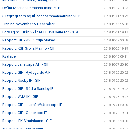
2018-12-19 16:18
Definitiv seriesammansättning 2019
2018-12-12 13:03
Slutgiltigt förslag till seriesammansättning 2019
2018-11-21 13:22
Träning November & December
2018-11-06 16:38
Förslag nr 1 från Skånes FF avs serie för 2019
2018-11-01 19:17
Rapport: GIF - KSF Srbija Malmö
2018-10-27 20:08
Rapport: KSF Srbija Malmö - GIF
2018-10-20 19:19
Kvalspel
2018-10-15 09:11
Rapport: Janstorps AIF - GIF
2018-10-07 20:10
Rapport: GIF - Rydsgårds AIF
2018-09-29 20:02
Rapport: Näsby IF - GIF
2018-09-22 20:02
Rapport: GIF - Södra Sandby IF
2018-09-16 19:22
Rapport: VMA IK - GIF
2018-09-08 19:27
Rapport: GIF - Hjärsås/Värestorps IF
2018-09-01 20:00
Rapport: GIF - Önneköps IF
2018-08-25 19:04
Rapport: IFK Simrishamn - GIF
2018-08-18 20:30
600 matcher - Makalöst!!