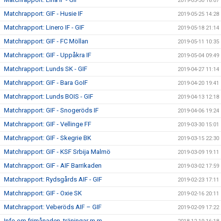
2019-05-30 18:07
Matchrapport: GIF - Husie IF
2019-05-25 14:28
Matchrapport: Linero IF - GIF
2019-05-18 21:14
Matchrapport: GIF - FC Möllan
2019-05-11 10:35
Matchrapport: GIF - Uppåkra IF
2019-05-04 09:49
Matchrapport: Lunds SK - GIF
2019-04-27 11:14
Matchrapport: GIF - Bara GoIF
2019-04-20 19:41
Matchrapport: Lunds BOIS - GIF
2019-04-13 12:18
Matchrapport: GIF - Snogeröds IF
2019-04-06 19:24
Matchrapport: GIF - Vellinge FF
2019-03-30 15:01
Matchrapport: GIF - Skegrie BK
2019-03-15 22:30
Matchrapport: GIF - KSF Srbija Malmö
2019-03-09 19:11
Matchrapport: GIF - AIF Barrikaden
2019-03-02 17:59
Matchrapport: Rydsgårds AIF - GIF
2019-02-23 17:11
Matchrapport: GIF - Oxie SK
2019-02-16 20:11
Matchrapport: Veberöds AIF – GIF
2019-02-09 17:22
Info om frimånaden, träningar m.m.