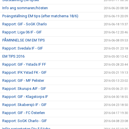
2016-07-11 08:58
Info ang sommaren/hösten
2016-06-20 08:58
Poängställning EM tips (efter matcherna 18/6)
2016-06-19 20:09
Rapport: GIF - SoGK Charlo
2016-06-18 19:37
Rapport: Liga 06 IF - GIF
2016-06-12 20:46
PÅMINNELSE OM EM TIPS
2016-06-08 09:53
Rapport: Svedala IF - GIF
2016-05-31 23:18
EM TIPS 2016
2016-05-30 13:42
Rapport: GIF - Ystads IF FF
2016-05-28 20:44
Rapport: IFK Ystad FK - GIF
2016-05-21 19:13
Rapport: GIF - MF Pelister
2016-05-13 23:02
Rapport: Skurups AIF - GIF
2016-05-06 21:51
Rapport: GIF - Klagstorps IF
2016-04-30 18:55
Rapport: Skabersjö IF - GIF
2016-04-23 18:50
Rapport: GIF - FC Österlen
2016-04-17 19:30
Rapport: SoGK Charlo - GIF
2016-04-08 23:08
Inför seriestarten Div 5 Södra