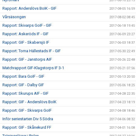
2017-08-10 23:15
Rapport: Anderslövs BoIK - GIF
2017-08-05 16:59
Vårsäsongen
2017-08-02 08:45
Rapport: Skivarps GoIF - GIF
2017-06-18 19:45
Rapport: Askeröds IF - GIF
2017-06-09 23:27
Rapport: GIF - Skabersjö IF
2017-06-03 18:37
Rapport: Torna Hällestads IF - GIF
2017-05-30 22:49
Rapport: GIF - Janstorps AIF
2017-05-26 22:48
Matchrapport GIF-Klagstorps IF 3-1
2017-05-21 07:56
Rapport: Bara GoIF - GIF
2017-05-13 20:50
Rapport: GIF - Dalby GIF
2017-05-06 18:25
Rapport: Skurups AIF - GIF
2017-04-28 22:35
Rapport: GIF - Anderslövs BoIK
2017-04-23 18:19
Rapport: GIF - Skivarps GoIF
2017-04-08 18:46
Inför seriestarten Div 5 Södra
2017-04-06 08:32
Rapport: GIF - Skånekurd FF
2017-04-01 16:08
Träningsläger i Polen