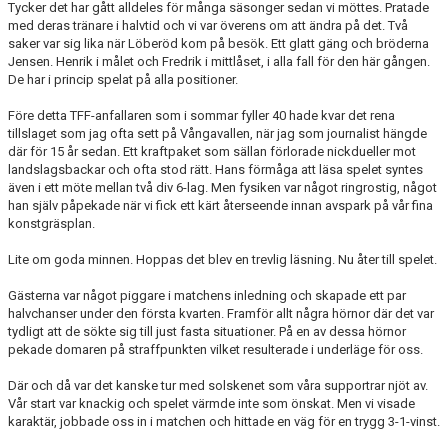
Tycker det har gått alldeles för många säsonger sedan vi möttes. Pratade
MATCHER
med deras tränare i halvtid och vi var överens om att ändra på det. Två
saker var sig lika när Löberöd kom på besök. Ett glatt gäng och bröderna
EKEVALLEN IP
Jensen. Henrik i målet och Fredrik i mittlåset, i alla fall för den här gången.
De har i princip spelat på alla positioner.
DOKUMENT
Före detta TFF-anfallaren som i sommar fyller 40 hade kvar det rena
tillslaget som jag ofta sett på Vångavallen, när jag som journalist hängde
BILDER
där för 15 år sedan. Ett kraftpaket som sällan förlorade nickdueller mot
landslagsbackar och ofta stod rätt. Hans förmåga att läsa spelet syntes
STATISTIK
även i ett möte mellan två div 6-lag. Men fysiken var något ringrostig, något
han själv påpekade när vi fick ett kärt återseende innan avspark på vår fina
konstgräsplan.
ÅRSKORT A-LAG 2026
Lite om goda minnen. Hoppas det blev en trevlig läsning. Nu åter till spelet.
Gästerna var något piggare i matchens inledning och skapade ett par
halvchanser under den första kvarten. Framför allt några hörnor där det var
tydligt att de sökte sig till just fasta situationer. På en av dessa hörnor
pekade domaren på straffpunkten vilket resulterade i underläge för oss.
Där och då var det kanske tur med solskenet som våra supportrar njöt av.
Vår start var knackig och spelet värmde inte som önskat. Men vi visade
karaktär, jobbade oss in i matchen och hittade en väg för en trygg 3-1-vinst.