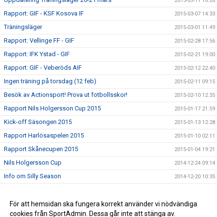
2015-03-11 10:26
Rapport: GIF - KSF Kosova IF
2015-03-07 14:33
Träningsläger
2015-03-01 11:49
Rapport: Vellinge FF - GIF
2015-02-28 17:56
Rapport: IFK Ystad - GIF
2015-02-21 19:00
Rapport: GIF - Veberöds AIF
2015-02-12 22:40
Ingen träning på torsdag (12 feb)
2015-02-11 09:15
Besök av Actionsport! Prova ut fotbollsskor!
2015-02-10 12:35
Rapport Nils Holgersson Cup 2015
2015-01-17 21:59
Kick-off Säsongen 2015
2015-01-13 12:28
Rapport Harlösaspelen 2015
2015-01-10 02:11
Rapport Skånecupen 2015
2015-01-04 19:21
Nils Holgersson Cup
2014-12-24 09:14
Info om Silly Season
2014-12-20 10:35
Seriepremiär 2015
2014-12-20 10:34
Skånecupen
För att hemsidan ska fungera korrekt använder vi nödvändiga
2014-12-20 10:33
cookies från SportAdmin. Dessa går inte att stänga av.
Serien 2015