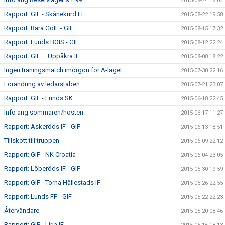
2015-08-24 16:02
Rapport: GIF - Skånekurd FF
2015-08-22 19:58
Rapport: Bara GoIF - GIF
2015-08-15 17:32
Rapport: Lunds BOIS - GIF
2015-08-12 22:24
Rapport: GIF – Uppåkra IF
2015-08-08 18:22
Ingen träningsmatch imorgon för A-laget
2015-07-30 22:16
Förändring av ledarstaben
2015-07-21 23:07
Rapport: GIF - Lunds SK
2015-06-18 22:45
Info ang sommaren/hösten
2015-06-17 11:27
Rapport: Askeröds IF - GIF
2015-06-13 18:51
Tillskott till truppen
2015-06-09 22:12
Rapport: GIF - NK Croatia
2015-06-04 23:05
Rapport: Löberöds IF - GIF
2015-05-30 19:59
Rapport: GIF - Torna Hällestads IF
2015-05-26 22:55
Rapport: Lunds FF - GIF
2015-05-22 22:23
Återvändare
2015-05-20 08:46
Rapport: GIF - Liria IF