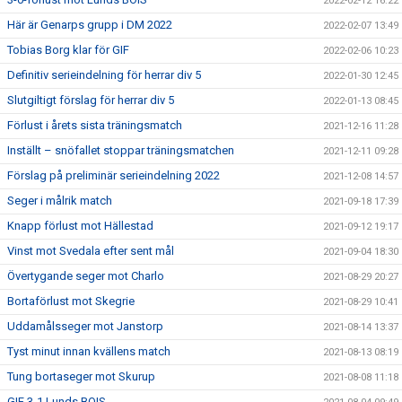
2022-02-12 16:22
Här är Genarps grupp i DM 2022
2022-02-07 13:49
Tobias Borg klar för GIF
2022-02-06 10:23
Definitiv serieindelning för herrar div 5
2022-01-30 12:45
Slutgiltigt förslag för herrar div 5
2022-01-13 08:45
Förlust i årets sista träningsmatch
2021-12-16 11:28
Inställt – snöfallet stoppar träningsmatchen
2021-12-11 09:28
Förslag på preliminär serieindelning 2022
2021-12-08 14:57
Seger i målrik match
2021-09-18 17:39
Knapp förlust mot Hällestad
2021-09-12 19:17
Vinst mot Svedala efter sent mål
2021-09-04 18:30
Övertygande seger mot Charlo
2021-08-29 20:27
Bortaförlust mot Skegrie
2021-08-29 10:41
Uddamålsseger mot Janstorp
2021-08-14 13:37
Tyst minut innan kvällens match
2021-08-13 08:19
Tung bortaseger mot Skurup
2021-08-08 11:18
GIF 3-1 Lunds BOIS