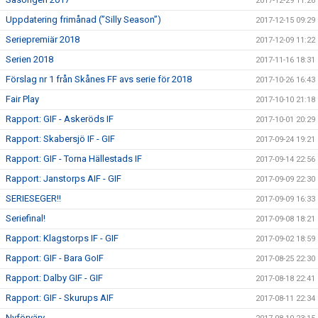
2017-12-29 11:26
Uppdatering frimånad (”Silly Season”)
2017-12-15 09:29
Seriepremiär 2018
2017-12-09 11:22
Serien 2018
2017-11-16 18:31
Förslag nr 1 från Skånes FF avs serie för 2018
2017-10-26 16:43
Fair Play
2017-10-10 21:18
Rapport: GIF - Askeröds IF
2017-10-01 20:29
Rapport: Skabersjö IF - GIF
2017-09-24 19:21
Rapport: GIF - Torna Hällestads IF
2017-09-14 22:56
Rapport: Janstorps AIF - GIF
2017-09-09 22:30
SERIESEGER!!
2017-09-09 16:33
Seriefinal!
2017-09-08 18:21
Rapport: Klagstorps IF - GIF
2017-09-02 18:59
Rapport: GIF - Bara GoIF
2017-08-25 22:30
Rapport: Dalby GIF - GIF
2017-08-18 22:41
Rapport: GIF - Skurups AIF
2017-08-11 22:34
Nyförvärv