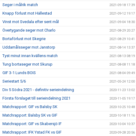
Seger i målrik match
2021-09-18 17:39
Knapp förlust mot Hällestad
2021-09-12 19:17
Vinst mot Svedala efter sent mål
2021-09-04 18:30
Övertygande seger mot Charlo
2021-08-29 20:27
Bortaförlust mot Skegrie
2021-08-29 10:41
Uddamålsseger mot Janstorp
2021-08-14 13:37
Tyst minut innan kvällens match
2021-08-13 08:19
Tung bortaseger mot Skurup
2021-08-08 11:18
GIF 3-1 Lunds BOIS
2021-08-04 09:49
Seriestart 5/6
2021-05-24 12:00
Div 5 Södra 2021 - definitiv serieindelning
2020-11-23 13:02
Första förslaget till serieindelning 2021
2020-11-05 19:17
Matchrapport: GIF vs Balsby SK
2020-10-25 10:48
Matchrapport: Balsby SK vs GIF
2020-10-18 11:16
Matchrapport: GIF vs Skabersjö IF
2020-10-04 10:37
Matchrapport: IFK Ystad FK vs GIF
2020-09-28 20:56