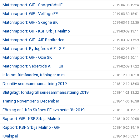
Matchrapport: GIF - Snogeröds IF
2019-04-06 19:24
Matchrapport: GIF - Vellinge FF
2019-03-30 15:01
Matchrapport: GIF - Skegrie BK
2019-03-15 22:30
Matchrapport: GIF - KSF Srbija Malmö
2019-03-09 19:11
Matchrapport: GIF - AIF Barrikaden
2019-03-02 17:59
Matchrapport: Rydsgårds AIF - GIF
2019-02-23 17:11
Matchrapport: GIF - Oxie SK
2019-02-16 20:11
Matchrapport: Veberöds AIF – GIF
2019-02-09 17:22
Info om frimånaden, träningar m.m.
2018-12-19 16:18
Definitiv seriesammansättning 2019
2018-12-12 13:03
Slutgiltigt förslag till seriesammansättning 2019
2018-11-21 13:22
Träning November & December
2018-11-06 16:38
Förslag nr 1 från Skånes FF avs serie för 2019
2018-11-01 19:17
Rapport: GIF - KSF Srbija Malmö
2018-10-27 20:08
Rapport: KSF Srbija Malmö - GIF
2018-10-20 19:19
Kvalspel
2018-10-15 09:11