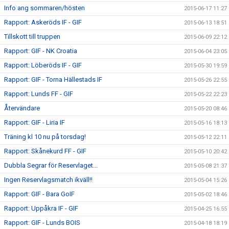
Info ang sommaren/hösten
2015-06-17 11:27
Rapport: Askeröds IF - GIF
2015-06-13 18:51
Tillskott till truppen
2015-06-09 22:12
Rapport: GIF - NK Croatia
2015-06-04 23:05
Rapport: Löberöds IF - GIF
2015-05-30 19:59
Rapport: GIF - Torna Hällestads IF
2015-05-26 22:55
Rapport: Lunds FF - GIF
2015-05-22 22:23
Återvändare
2015-05-20 08:46
Rapport: GIF - Liria IF
2015-05-16 18:13
Träning kl 10 nu på torsdag!
2015-05-12 22:11
Rapport: Skånekurd FF - GIF
2015-05-10 20:42
Dubbla Segrar för Reservlaget...
2015-05-08 21:37
Ingen Reservlagsmatch ikväll!!
2015-05-04 15:26
Rapport: GIF - Bara GoIF
2015-05-02 18:46
Rapport: Uppåkra IF - GIF
2015-04-25 16:55
Rapport: GIF - Lunds BOIS
2015-04-18 18:19