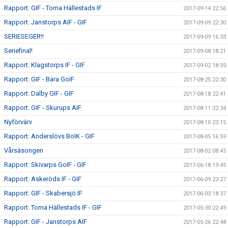
Rapport: GIF - Torna Hällestads IF
2017-09-14 22:56
Rapport: Janstorps AIF - GIF
2017-09-09 22:30
SERIESEGER!!
2017-09-09 16:33
Seriefinal!
2017-09-08 18:21
Rapport: Klagstorps IF - GIF
2017-09-02 18:59
Rapport: GIF - Bara GoIF
2017-08-25 22:30
Rapport: Dalby GIF - GIF
2017-08-18 22:41
Rapport: GIF - Skurups AIF
2017-08-11 22:34
Nyförvärv
2017-08-10 23:15
Rapport: Anderslövs BoIK - GIF
2017-08-05 16:59
Vårsäsongen
2017-08-02 08:45
Rapport: Skivarps GoIF - GIF
2017-06-18 19:45
Rapport: Askeröds IF - GIF
2017-06-09 23:27
Rapport: GIF - Skabersjö IF
2017-06-03 18:37
Rapport: Torna Hällestads IF - GIF
2017-05-30 22:49
Rapport: GIF - Janstorps AIF
2017-05-26 22:48