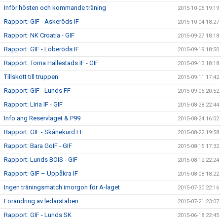
Inför hösten och kommande träning
2015-10-05 19:19
Rapport: GIF - Askeröds IF
2015-10-04 18:27
Rapport: NK Croatia - GIF
2015-09-27 18:18
Rapport: GIF - Löberöds IF
2015-09-19 18:50
Rapport: Torna Hällestads IF - GIF
2015-09-13 18:18
Tillskott till truppen
2015-09-11 17:42
Rapport: GIF - Lunds FF
2015-09-05 20:52
Rapport: Liria IF - GIF
2015-08-28 22:44
Info ang Reservlaget & P99
2015-08-24 16:02
Rapport: GIF - Skånekurd FF
2015-08-22 19:58
Rapport: Bara GoIF - GIF
2015-08-15 17:32
Rapport: Lunds BOIS - GIF
2015-08-12 22:24
Rapport: GIF – Uppåkra IF
2015-08-08 18:22
Ingen träningsmatch imorgon för A-laget
2015-07-30 22:16
Förändring av ledarstaben
2015-07-21 23:07
Rapport: GIF - Lunds SK
2015-06-18 22:45