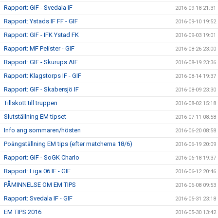
Rapport: GIF - Svedala IF
2016-09-18 21:31
Rapport: Ystads IF FF - GIF
2016-09-10 19:52
Rapport: GIF - IFK Ystad FK
2016-09-03 19:01
Rapport: MF Pelister - GIF
2016-08-26 23:00
Rapport: GIF - Skurups AIF
2016-08-19 23:36
Rapport: Klagstorps IF - GIF
2016-08-14 19:37
Rapport: GIF - Skabersjö IF
2016-08-09 23:30
Tillskott till truppen
2016-08-02 15:18
Slutställning EM tipset
2016-07-11 08:58
Info ang sommaren/hösten
2016-06-20 08:58
Poängställning EM tips (efter matcherna 18/6)
2016-06-19 20:09
Rapport: GIF - SoGK Charlo
2016-06-18 19:37
Rapport: Liga 06 IF - GIF
2016-06-12 20:46
PÅMINNELSE OM EM TIPS
2016-06-08 09:53
Rapport: Svedala IF - GIF
2016-05-31 23:18
EM TIPS 2016
2016-05-30 13:42