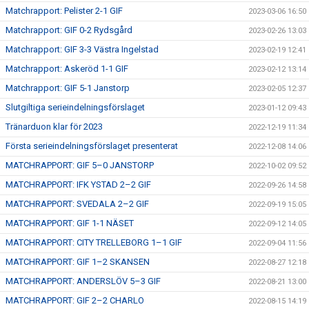
Matchrapport: Pelister 2-1 GIF
2023-03-06 16:50
Matchrapport: GIF 0-2 Rydsgård
2023-02-26 13:03
Matchrapport: GIF 3-3 Västra Ingelstad
2023-02-19 12:41
Matchrapport: Askeröd 1-1 GIF
2023-02-12 13:14
Matchrapport: GIF 5-1 Janstorp
2023-02-05 12:37
Slutgiltiga serieindelningsförslaget
2023-01-12 09:43
Tränarduon klar för 2023
2022-12-19 11:34
Första serieindelningsförslaget presenterat
2022-12-08 14:06
MATCHRAPPORT: GIF 5–0 JANSTORP
2022-10-02 09:52
MATCHRAPPORT: IFK YSTAD 2–2 GIF
2022-09-26 14:58
MATCHRAPPORT: SVEDALA 2–2 GIF
2022-09-19 15:05
MATCHRAPPORT: GIF 1-1 NÄSET
2022-09-12 14:05
MATCHRAPPORT: CITY TRELLEBORG 1–1 GIF
2022-09-04 11:56
MATCHRAPPORT: GIF 1–2 SKANSEN
2022-08-27 12:18
MATCHRAPPORT: ANDERSLÖV 5–3 GIF
2022-08-21 13:00
MATCHRAPPORT: GIF 2–2 CHARLO
2022-08-15 14:19