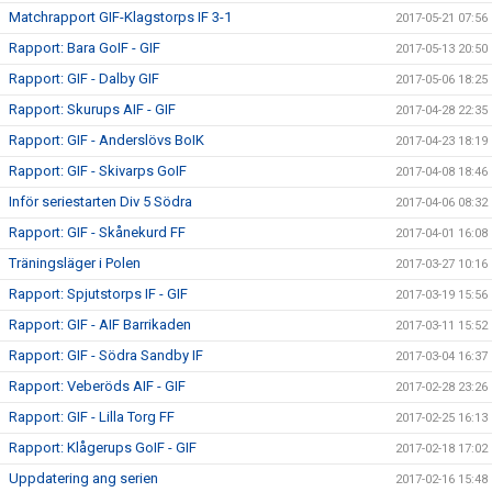
Matchrapport GIF-Klagstorps IF 3-1
2017-05-21 07:56
Rapport: Bara GoIF - GIF
2017-05-13 20:50
Rapport: GIF - Dalby GIF
2017-05-06 18:25
Rapport: Skurups AIF - GIF
2017-04-28 22:35
Rapport: GIF - Anderslövs BoIK
2017-04-23 18:19
Rapport: GIF - Skivarps GoIF
2017-04-08 18:46
Inför seriestarten Div 5 Södra
2017-04-06 08:32
Rapport: GIF - Skånekurd FF
2017-04-01 16:08
Träningsläger i Polen
2017-03-27 10:16
Rapport: Spjutstorps IF - GIF
2017-03-19 15:56
Rapport: GIF - AIF Barrikaden
2017-03-11 15:52
Rapport: GIF - Södra Sandby IF
2017-03-04 16:37
Rapport: Veberöds AIF - GIF
2017-02-28 23:26
Rapport: GIF - Lilla Torg FF
2017-02-25 16:13
Rapport: Klågerups GoIF - GIF
2017-02-18 17:02
Uppdatering ang serien
2017-02-16 15:48