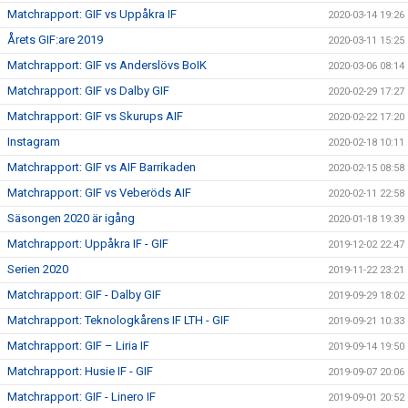
Matchrapport: GIF vs Uppåkra IF
2020-03-14 19:26
Årets GIF:are 2019
2020-03-11 15:25
Matchrapport: GIF vs Anderslövs BoIK
2020-03-06 08:14
Matchrapport: GIF vs Dalby GIF
2020-02-29 17:27
Matchrapport: GIF vs Skurups AIF
2020-02-22 17:20
Instagram
2020-02-18 10:11
Matchrapport: GIF vs AIF Barrikaden
2020-02-15 08:58
Matchrapport: GIF vs Veberöds AIF
2020-02-11 22:58
Säsongen 2020 är igång
2020-01-18 19:39
Matchrapport: Uppåkra IF - GIF
2019-12-02 22:47
Serien 2020
2019-11-22 23:21
Matchrapport: GIF - Dalby GIF
2019-09-29 18:02
Matchrapport: Teknologkårens IF LTH - GIF
2019-09-21 10:33
Matchrapport: GIF – Liria IF
2019-09-14 19:50
Matchrapport: Husie IF - GIF
2019-09-07 20:06
Matchrapport: GIF - Linero IF
2019-09-01 20:52