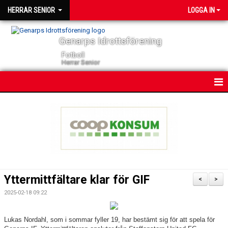
HERRAR SENIOR
LOGGA IN
Genarps Idrottsförening
Fotboll
Herrar Senior
HEM
NYHETER
KONTAKT
KALENDER
Yttermittfältare klar för GIF
<
>
TRUPPEN
2025-02-18 09:22
SERIER
Lukas Nordahl, som i sommar fyller 19, har bestämt sig för att spela för 