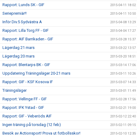
Rapport: Lunds SK - GIF
2015-04-11 18:02
Seriepremiär!!
2015-04-11 10:50
Inför Div.5 Sydvästra A
2015-04-08 13:29
Rapport: Lilla Torg FF - GIF
2015-04-04 17:27
Rapport: AIF Barrikaden - GIF
2015-03-28 15:37
Lägerdag 21 mars
2015-03-22 13:57
Lägerdag 20 mars
2015-03-20 18:51
Rapport: Blentarps BK - GIF
2015-03-14 17:06
Uppdatering Träningsläger 20-21 mars
2015-03-11 10:26
Rapport: GIF - KSF Kosova IF
2015-03-07 14:33
Träningsläger
2015-03-01 11:49
Rapport: Vellinge FF - GIF
2015-02-28 17:56
Rapport: IFK Ystad - GIF
2015-02-21 19:00
Rapport: GIF - Veberöds AIF
2015-02-12 22:40
Ingen träning på torsdag (12 feb)
2015-02-11 09:15
Besök av Actionsport! Prova ut fotbollsskor!
2015-02-10 12:35