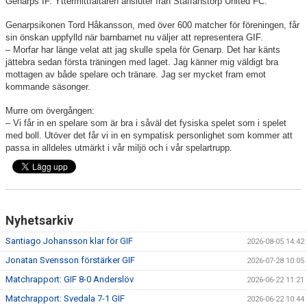
Genarps IF. Yttermittfältaren ansluter från Staffanstorp United FC.
MATCHER
Genarpsikonen Tord Håkansson, med över 600 matcher för föreningen, får 
sin önskan uppfylld när barnbarnet nu väljer att representera GIF.
EKEVALLEN IP
– Morfar har länge velat att jag skulle spela för Genarp. Det har känts 
jättebra sedan första träningen med laget. Jag känner mig väldigt bra 
DOKUMENT
mottagen av både spelare och tränare. Jag ser mycket fram emot 
kommande säsonger.
BILDER
Murre om övergången:
– Vi får in en spelare som är bra i såväl det fysiska spelet som i spelet 
STATISTIK
med boll. Utöver det får vi in en sympatisk personlighet som kommer att 
passa in alldeles utmärkt i vår miljö och i vår spelartrupp.
ÅRSKORT A-LAG 2026
Nyhetsarkiv
Santiago Johansson klar för GIF
2026-08-05 14:42
Jonatan Svensson förstärker GIF
2026-07-28 10:05
Matchrapport: GIF 8-0 Anderslöv
2026-06-22 11:21
Matchrapport: Svedala 7-1 GIF
2026-06-22 10:44