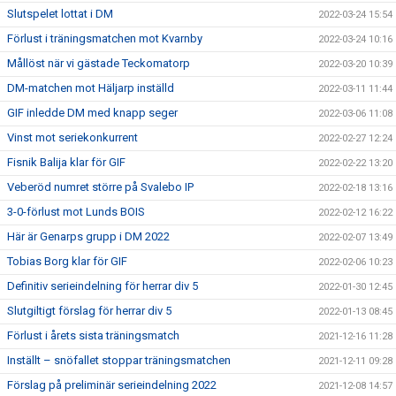
Slutspelet lottat i DM
2022-03-24 15:54
Förlust i träningsmatchen mot Kvarnby
2022-03-24 10:16
Mållöst när vi gästade Teckomatorp
2022-03-20 10:39
DM-matchen mot Häljarp inställd
2022-03-11 11:44
GIF inledde DM med knapp seger
2022-03-06 11:08
Vinst mot seriekonkurrent
2022-02-27 12:24
Fisnik Balija klar för GIF
2022-02-22 13:20
Veberöd numret större på Svalebo IP
2022-02-18 13:16
3-0-förlust mot Lunds BOIS
2022-02-12 16:22
Här är Genarps grupp i DM 2022
2022-02-07 13:49
Tobias Borg klar för GIF
2022-02-06 10:23
Definitiv serieindelning för herrar div 5
2022-01-30 12:45
Slutgiltigt förslag för herrar div 5
2022-01-13 08:45
Förlust i årets sista träningsmatch
2021-12-16 11:28
Inställt – snöfallet stoppar träningsmatchen
2021-12-11 09:28
Förslag på preliminär serieindelning 2022
2021-12-08 14:57