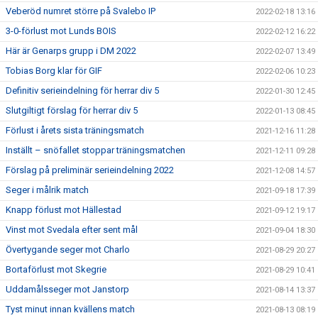
Veberöd numret större på Svalebo IP
2022-02-18 13:16
3-0-förlust mot Lunds BOIS
2022-02-12 16:22
Här är Genarps grupp i DM 2022
2022-02-07 13:49
Tobias Borg klar för GIF
2022-02-06 10:23
Definitiv serieindelning för herrar div 5
2022-01-30 12:45
Slutgiltigt förslag för herrar div 5
2022-01-13 08:45
Förlust i årets sista träningsmatch
2021-12-16 11:28
Inställt – snöfallet stoppar träningsmatchen
2021-12-11 09:28
Förslag på preliminär serieindelning 2022
2021-12-08 14:57
Seger i målrik match
2021-09-18 17:39
Knapp förlust mot Hällestad
2021-09-12 19:17
Vinst mot Svedala efter sent mål
2021-09-04 18:30
Övertygande seger mot Charlo
2021-08-29 20:27
Bortaförlust mot Skegrie
2021-08-29 10:41
Uddamålsseger mot Janstorp
2021-08-14 13:37
Tyst minut innan kvällens match
2021-08-13 08:19