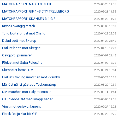
MATCHRAPPORT: NÄSET 3–3 GIF
2022-05-25 11:38
MATCHRAPPORT: GIF 1–3 CITY TRELLEBORG
2022-05-21 11:52
MATCHRAPPORT: SKANSEN 3-1 GIF
2022-05-20 11:26
Kryss i svängig match
2022-05-08 10:07
Tung bortaförlust mot Charlo
2022-04-29 22:03
Delad pott mot Skurup
2022-04-22 21:49
Förlust borta mot Skegrie
2022-04-16 17:27
Oavgjort i premiären
2022-04-07 21:45
Förlust mot Saba Palestina
2022-04-02 12:09
Slutspelet lottat i DM
2022-03-24 15:54
Förlust i träningsmatchen mot Kvarnby
2022-03-24 10:16
Mållöst när vi gästade Teckomatorp
2022-03-20 10:39
DM-matchen mot Häljarp inställd
2022-03-11 11:44
GIF inledde DM med knapp seger
2022-03-06 11:08
Vinst mot seriekonkurrent
2022-02-27 12:24
Fisnik Balija klar för GIF
2022-02-22 13:20