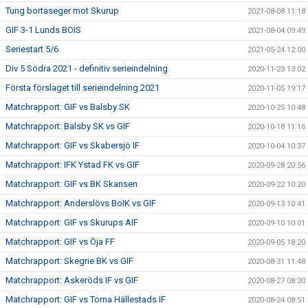
Tung bortaseger mot Skurup
2021-08-08 11:18
GIF 3-1 Lunds BOIS
2021-08-04 09:49
Seriestart 5/6
2021-05-24 12:00
Div 5 Södra 2021 - definitiv serieindelning
2020-11-23 13:02
Första förslaget till serieindelning 2021
2020-11-05 19:17
Matchrapport: GIF vs Balsby SK
2020-10-25 10:48
Matchrapport: Balsby SK vs GIF
2020-10-18 11:16
Matchrapport: GIF vs Skabersjö IF
2020-10-04 10:37
Matchrapport: IFK Ystad FK vs GIF
2020-09-28 20:56
Matchrapport: GIF vs BK Skansen
2020-09-22 10:20
Matchrapport: Anderslövs BoIK vs GIF
2020-09-13 10:41
Matchrapport: GIF vs Skurups AIF
2020-09-10 10:01
Matchrapport: GIF vs Öja FF
2020-09-05 18:20
Matchrapport: Skegrie BK vs GIF
2020-08-31 11:48
Matchrapport: Askeröds IF vs GIF
2020-08-27 08:30
Matchrapport: GIF vs Torna Hällestads IF
2020-08-24 08:51