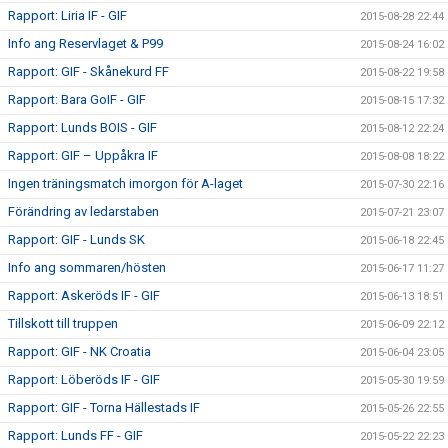
Rapport: Liria IF - GIF
2015-08-28 22:44
Info ang Reservlaget & P99
2015-08-24 16:02
Rapport: GIF - Skånekurd FF
2015-08-22 19:58
Rapport: Bara GoIF - GIF
2015-08-15 17:32
Rapport: Lunds BOIS - GIF
2015-08-12 22:24
Rapport: GIF – Uppåkra IF
2015-08-08 18:22
Ingen träningsmatch imorgon för A-laget
2015-07-30 22:16
Förändring av ledarstaben
2015-07-21 23:07
Rapport: GIF - Lunds SK
2015-06-18 22:45
Info ang sommaren/hösten
2015-06-17 11:27
Rapport: Askeröds IF - GIF
2015-06-13 18:51
Tillskott till truppen
2015-06-09 22:12
Rapport: GIF - NK Croatia
2015-06-04 23:05
Rapport: Löberöds IF - GIF
2015-05-30 19:59
Rapport: GIF - Torna Hällestads IF
2015-05-26 22:55
Rapport: Lunds FF - GIF
2015-05-22 22:23