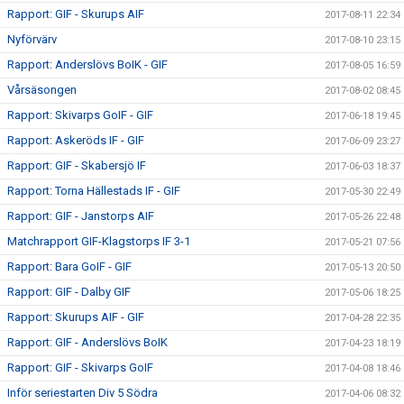
Rapport: GIF - Skurups AIF
2017-08-11 22:34
Nyförvärv
2017-08-10 23:15
Rapport: Anderslövs BoIK - GIF
2017-08-05 16:59
Vårsäsongen
2017-08-02 08:45
Rapport: Skivarps GoIF - GIF
2017-06-18 19:45
Rapport: Askeröds IF - GIF
2017-06-09 23:27
Rapport: GIF - Skabersjö IF
2017-06-03 18:37
Rapport: Torna Hällestads IF - GIF
2017-05-30 22:49
Rapport: GIF - Janstorps AIF
2017-05-26 22:48
Matchrapport GIF-Klagstorps IF 3-1
2017-05-21 07:56
Rapport: Bara GoIF - GIF
2017-05-13 20:50
Rapport: GIF - Dalby GIF
2017-05-06 18:25
Rapport: Skurups AIF - GIF
2017-04-28 22:35
Rapport: GIF - Anderslövs BoIK
2017-04-23 18:19
Rapport: GIF - Skivarps GoIF
2017-04-08 18:46
Inför seriestarten Div 5 Södra
2017-04-06 08:32