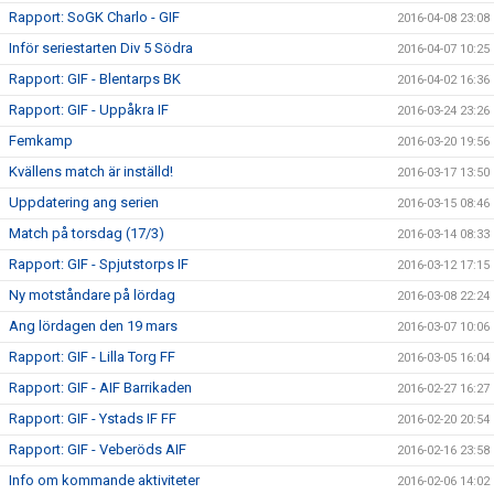
Rapport: SoGK Charlo - GIF
2016-04-08 23:08
Inför seriestarten Div 5 Södra
2016-04-07 10:25
Rapport: GIF - Blentarps BK
2016-04-02 16:36
Rapport: GIF - Uppåkra IF
2016-03-24 23:26
Femkamp
2016-03-20 19:56
Kvällens match är inställd!
2016-03-17 13:50
Uppdatering ang serien
2016-03-15 08:46
Match på torsdag (17/3)
2016-03-14 08:33
Rapport: GIF - Spjutstorps IF
2016-03-12 17:15
Ny motståndare på lördag
2016-03-08 22:24
Ang lördagen den 19 mars
2016-03-07 10:06
Rapport: GIF - Lilla Torg FF
2016-03-05 16:04
Rapport: GIF - AIF Barrikaden
2016-02-27 16:27
Rapport: GIF - Ystads IF FF
2016-02-20 20:54
Rapport: GIF - Veberöds AIF
2016-02-16 23:58
Info om kommande aktiviteter
2016-02-06 14:02