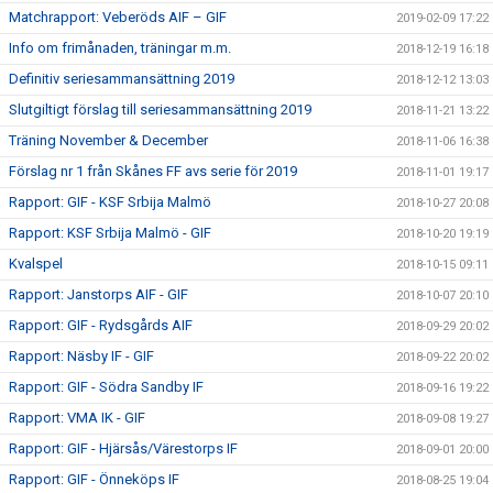
Matchrapport: Veberöds AIF – GIF
2019-02-09 17:22
Info om frimånaden, träningar m.m.
2018-12-19 16:18
Definitiv seriesammansättning 2019
2018-12-12 13:03
Slutgiltigt förslag till seriesammansättning 2019
2018-11-21 13:22
Träning November & December
2018-11-06 16:38
Förslag nr 1 från Skånes FF avs serie för 2019
2018-11-01 19:17
Rapport: GIF - KSF Srbija Malmö
2018-10-27 20:08
Rapport: KSF Srbija Malmö - GIF
2018-10-20 19:19
Kvalspel
2018-10-15 09:11
Rapport: Janstorps AIF - GIF
2018-10-07 20:10
Rapport: GIF - Rydsgårds AIF
2018-09-29 20:02
Rapport: Näsby IF - GIF
2018-09-22 20:02
Rapport: GIF - Södra Sandby IF
2018-09-16 19:22
Rapport: VMA IK - GIF
2018-09-08 19:27
Rapport: GIF - Hjärsås/Värestorps IF
2018-09-01 20:00
Rapport: GIF - Önneköps IF
2018-08-25 19:04