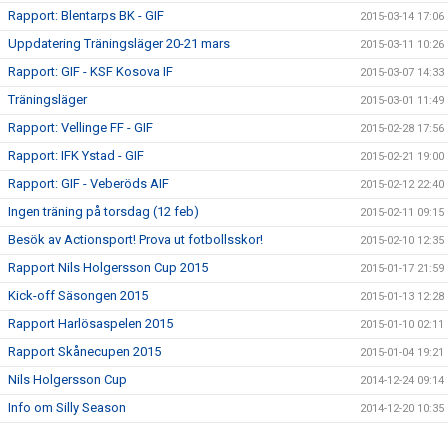
Rapport: Blentarps BK - GIF
2015-03-14 17:06
Uppdatering Träningsläger 20-21 mars
2015-03-11 10:26
Rapport: GIF - KSF Kosova IF
2015-03-07 14:33
Träningsläger
2015-03-01 11:49
Rapport: Vellinge FF - GIF
2015-02-28 17:56
Rapport: IFK Ystad - GIF
2015-02-21 19:00
Rapport: GIF - Veberöds AIF
2015-02-12 22:40
Ingen träning på torsdag (12 feb)
2015-02-11 09:15
Besök av Actionsport! Prova ut fotbollsskor!
2015-02-10 12:35
Rapport Nils Holgersson Cup 2015
2015-01-17 21:59
Kick-off Säsongen 2015
2015-01-13 12:28
Rapport Harlösaspelen 2015
2015-01-10 02:11
Rapport Skånecupen 2015
2015-01-04 19:21
Nils Holgersson Cup
2014-12-24 09:14
Info om Silly Season
2014-12-20 10:35
Seriepremiär 2015
2014-12-20 10:34