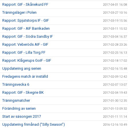
Rapport: GIF - Skånekurd FF
2017-04-01 16:08
Träningsläger i Polen
2017-03-27 10:16
Rapport: Spjutstorps IF - GIF
2017-03-19 15:56
Rapport: GIF - AIF Barrikaden
2017-03-11 15:52
Rapport: GIF - Södra Sandby IF
2017-03-04 16:37
Rapport: Veberöds AIF - GIF
2017-02-28 23:26
Rapport: GIF - Lilla Torg FF
2017-02-25 16:13
Rapport: Klågerups GoIF - GIF
2017-02-18 17:02
Uppdatering ang serien
2017-02-16 15:48
Fredagens match är inställd
2017-02-09 12:42
Träningsvecka 6
2017-02-07 13:07
Rapport: GIF - Skegrie BK
2017-02-04 19:43
Träningsmatcher
2017-01-30 12:35
Förändring av serien
2017-01-13 09:32
Start av säsongen 2017
2017-01-11 11:14
Uppdatering frimånad (”Silly Season”)
2016-12-16 10:49