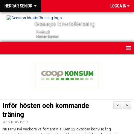
HERRAR SENIOR
LOGGA IN
Genarps Idrottsförening
Fotboll
Herrar Senior
HEM
NYHETER
KONTAKT
KALENDER
Inför hösten och kommande
<
>
TRUPPEN
träning
2015-10-05 19:19
SERIER
Nu tar vi två veckors välförtjänt vila. Den 22 oktober kör vi igång