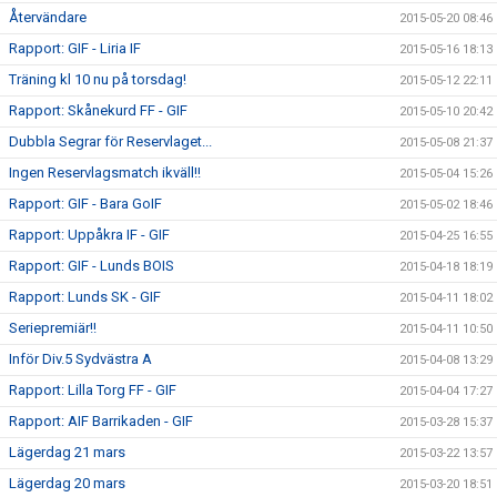
Återvändare
2015-05-20 08:46
Rapport: GIF - Liria IF
2015-05-16 18:13
Träning kl 10 nu på torsdag!
2015-05-12 22:11
Rapport: Skånekurd FF - GIF
2015-05-10 20:42
Dubbla Segrar för Reservlaget...
2015-05-08 21:37
Ingen Reservlagsmatch ikväll!!
2015-05-04 15:26
Rapport: GIF - Bara GoIF
2015-05-02 18:46
Rapport: Uppåkra IF - GIF
2015-04-25 16:55
Rapport: GIF - Lunds BOIS
2015-04-18 18:19
Rapport: Lunds SK - GIF
2015-04-11 18:02
Seriepremiär!!
2015-04-11 10:50
Inför Div.5 Sydvästra A
2015-04-08 13:29
Rapport: Lilla Torg FF - GIF
2015-04-04 17:27
Rapport: AIF Barrikaden - GIF
2015-03-28 15:37
Lägerdag 21 mars
2015-03-22 13:57
Lägerdag 20 mars
2015-03-20 18:51