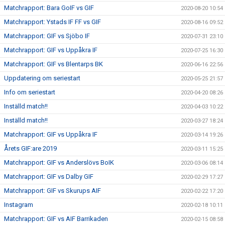
Matchrapport: Bara GoIF vs GIF
2020-08-20 10:54
Matchrapport: Ystads IF FF vs GIF
2020-08-16 09:52
Matchrapport: GIF vs Sjöbo IF
2020-07-31 23:10
Matchrapport: GIF vs Uppåkra IF
2020-07-25 16:30
Matchrapport: GIF vs Blentarps BK
2020-06-16 22:56
Uppdatering om seriestart
2020-05-25 21:57
Info om seriestart
2020-04-20 08:26
Inställd match!!
2020-04-03 10:22
Inställd match!!
2020-03-27 18:24
Matchrapport: GIF vs Uppåkra IF
2020-03-14 19:26
Årets GIF:are 2019
2020-03-11 15:25
Matchrapport: GIF vs Anderslövs BoIK
2020-03-06 08:14
Matchrapport: GIF vs Dalby GIF
2020-02-29 17:27
Matchrapport: GIF vs Skurups AIF
2020-02-22 17:20
Instagram
2020-02-18 10:11
Matchrapport: GIF vs AIF Barrikaden
2020-02-15 08:58