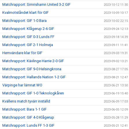
Matchrapport: Simrishamn United 3-2 GIF
2023-10-12 11:30
Kvalmotståndet klart för GIF
2023-10-09 10:17
Matchrapport: GIF 1-0 Bara
2023-10-02 22:15
Matchrapport: Klågerup 2-6 GIF
2023-09-24 12:13
Matchrapport: GIF 0-3 Lunds FF
2023-09-18 14:39
Matchrapport: GIF 2-1 Holmeja
2023-09-11 11:41
Hemvändare klar för GIF
2023-09-03 19:31
Matchrapport: Kävlinge Harrie 2-0 GIF
2023-09-02 13:21
Matchrapport: GIF 9-0 Helsingkrona
2023-08-27 17:05
Matchrapport: Hallands Nation 1-2 GIF
2023-08-21 12:47
Värpinge har lämnat WO
2023-06-21 13:50
Matchrapport: GIF 1-0 Teknologkåren
2023-06-19 15:40
Kvällens match tyvärr inställd
2023-06-09 17:03
Matchrapport: Bara 1-1 GIF
2023-06-05 12:09
Matchrapport: GIF 4-0 Klågerup
2023-05-28 11:29
Matchrapport: Lunds FF 1-3 GIF
2023-05-21 12:41