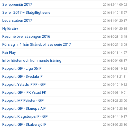
Seriepremiär 2017
2016-12-14 09:02
Serien 2017 – Slutgiltigt serie
2016-11-10 15:27
Ledarstaben 2017
2016-11-04 20:17
Nyförvärv
2016-11-04 20:15
Resumé över säsongen 2016
2016-10-28 13:48
Förslag nr 1 från Skåneboll avs serie 2017
2016-10-27 13:08
Fair Play
2016-10-11 14:27
Inför hösten och kommande träning
2016-10-04 08:37
Rapport: GIF - Liga 06 IF
2016-10-01 19:32
Rapport: GIF - Svedala IF
2016-09-18 21:31
Rapport: Ystads IF FF - GIF
2016-09-10 19:52
Rapport: GIF - IFK Ystad FK
2016-09-03 19:01
Rapport: MF Pelister - GIF
2016-08-26 23:00
Rapport: GIF - Skurups AIF
2016-08-19 23:36
Rapport: Klagstorps IF - GIF
2016-08-14 19:37
Rapport: GIF - Skabersjö IF
2016-08-09 23:30