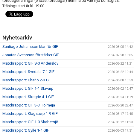
torsdagsträningar (endast torsdagar) hemma på vårt nya konstgräs.
MATCHER
Träningsstart är kl. 19:00.
EKEVALLEN IP
DOKUMENT
Nyhetsarkiv
BILDER
Santiago Johansson klar för GIF
2026-08-05 14:42
Jonatan Svensson förstärker GIF
STATISTIK
2026-07-28 10:05
Matchrapport: GIF 8-0 Anderslöv
2026-06-22 11:21
ÅRSKORT A-LAG 2026
Matchrapport: Svedala 7-1 GIF
2026-06-22 10:44
Matchrapport: Charlo 2-3 GIF
2026-06-08 13:53
Matchrapport: GIF 1-1 Skivarp
2026-06-02 12:47
Matchrapport: Skegrie 4-1 GIF
2026-05-24 11:19
Matchrapport: GIF 3-3 Holmeja
2026-05-20 22:47
Matchrapport: Klagstorp 1-9 GIF
2026-05-17 17:45
Matchrapport: GIF 1-0 Skabersjö
2026-05-12 11:23
Matchrapport: Gylle 1-4 GIF
2026-05-03 17:31