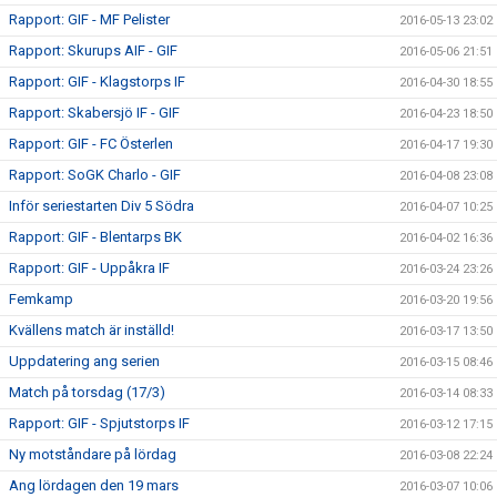
Rapport: GIF - MF Pelister
2016-05-13 23:02
Rapport: Skurups AIF - GIF
2016-05-06 21:51
Rapport: GIF - Klagstorps IF
2016-04-30 18:55
Rapport: Skabersjö IF - GIF
2016-04-23 18:50
Rapport: GIF - FC Österlen
2016-04-17 19:30
Rapport: SoGK Charlo - GIF
2016-04-08 23:08
Inför seriestarten Div 5 Södra
2016-04-07 10:25
Rapport: GIF - Blentarps BK
2016-04-02 16:36
Rapport: GIF - Uppåkra IF
2016-03-24 23:26
Femkamp
2016-03-20 19:56
Kvällens match är inställd!
2016-03-17 13:50
Uppdatering ang serien
2016-03-15 08:46
Match på torsdag (17/3)
2016-03-14 08:33
Rapport: GIF - Spjutstorps IF
2016-03-12 17:15
Ny motståndare på lördag
2016-03-08 22:24
Ang lördagen den 19 mars
2016-03-07 10:06