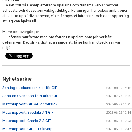
– Valet föll på Genarp eftersom spelarna och tränarna verkar mycket
schyssta och dessutom väldigt duktiga. Föreningen har också ambitioner
att klättra upp i divisionerna, vilket är mycket intressant och där hoppas jag
att jag kan hjälpa till.
Murre om övergången:
– Defensiv mittfältare med bra fötter. En spelare som jobbar hårt i
defensiven. Det blir väldigt spännande att få se hur han utvecklas i vår
miljö.
Nyhetsarkiv
Santiago Johansson klar för GIF
2026-08-05 14:42
Jonatan Svensson förstärker GIF
2026-07-28 10:05
Matchrapport: GIF 8-0 Anderslöv
2026-06-22 11:21
Matchrapport: Svedala 7-1 GIF
2026-06-22 10:44
Matchrapport: Charlo 2-3 GIF
2026-06-08 13:53
Matchrapport: GIF 1-1 Skivarp
2026-06-02 12:47