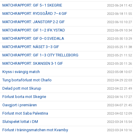
MATCHRAPPORT: GIF 5–1 SKEGRIE
2022-06-24 11:42
MATCHRAPPORT: RYDSGÅRD 7–4 GIF
2022-06-18 11:55
MATCHRAPPORT: JANSTORP 2-2 GIF
2022-06-10 10:27
MATCHRAPPORT: GIF 1–2 IFK YSTAD
2022-06-09 10:34
MATCHRAPPORT: GIF 0–0 SVEDALA
2022-05-30 13:29
MATCHRAPPORT: NÄSET 3–3 GIF
2022-05-25 11:38
MATCHRAPPORT: GIF 1–3 CITY TRELLEBORG
2022-05-21 11:52
MATCHRAPPORT: SKANSEN 3-1 GIF
2022-05-20 11:26
Kryss i svängig match
2022-05-08 10:07
Tung bortaförlust mot Charlo
2022-04-29 22:03
Delad pott mot Skurup
2022-04-22 21:49
Förlust borta mot Skegrie
2022-04-16 17:27
Oavgjort i premiären
2022-04-07 21:45
Förlust mot Saba Palestina
2022-04-02 12:09
Slutspelet lottat i DM
2022-03-24 15:54
Förlust i träningsmatchen mot Kvarnby
2022-03-24 10:16