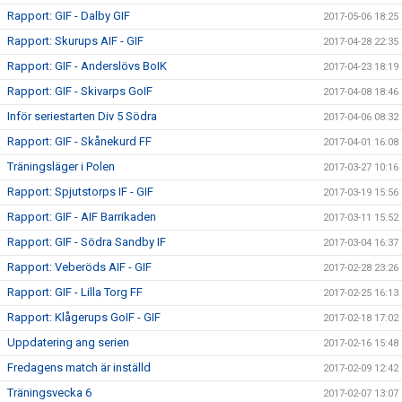
Rapport: GIF - Dalby GIF
2017-05-06 18:25
Rapport: Skurups AIF - GIF
2017-04-28 22:35
Rapport: GIF - Anderslövs BoIK
2017-04-23 18:19
Rapport: GIF - Skivarps GoIF
2017-04-08 18:46
Inför seriestarten Div 5 Södra
2017-04-06 08:32
Rapport: GIF - Skånekurd FF
2017-04-01 16:08
Träningsläger i Polen
2017-03-27 10:16
Rapport: Spjutstorps IF - GIF
2017-03-19 15:56
Rapport: GIF - AIF Barrikaden
2017-03-11 15:52
Rapport: GIF - Södra Sandby IF
2017-03-04 16:37
Rapport: Veberöds AIF - GIF
2017-02-28 23:26
Rapport: GIF - Lilla Torg FF
2017-02-25 16:13
Rapport: Klågerups GoIF - GIF
2017-02-18 17:02
Uppdatering ang serien
2017-02-16 15:48
Fredagens match är inställd
2017-02-09 12:42
Träningsvecka 6
2017-02-07 13:07