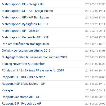
Matchrapport: GIF - Skegrie BK
2019-03-15 22:30
Matchrapport: GIF - KSF Srbija Malmö
2019-03-09 19:11
Matchrapport: GIF - AIF Barrikaden
2019-03-02 17:59
Matchrapport: Rydsgårds AIF - GIF
2019-02-23 17:11
Matchrapport: GIF - Oxie SK
2019-02-16 20:11
Matchrapport: Veberöds AIF – GIF
2019-02-09 17:22
Info om frimånaden, träningar m.m.
2018-12-19 16:18
Definitiv seriesammansättning 2019
2018-12-12 13:03
Slutgiltigt förslag till seriesammansättning 2019
2018-11-21 13:22
Träning November & December
2018-11-06 16:38
Förslag nr 1 från Skånes FF avs serie för 2019
2018-11-01 19:17
Rapport: GIF - KSF Srbija Malmö
2018-10-27 20:08
Rapport: KSF Srbija Malmö - GIF
2018-10-20 19:19
Kvalspel
2018-10-15 09:11
Rapport: Janstorps AIF - GIF
2018-10-07 20:10
Rapport: GIF - Rydsgårds AIF
2018-09-29 20:02