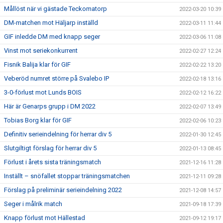
Mållöst när vi gästade Teckomatorp
2022-03-20 10:39
DM-matchen mot Häljarp inställd
2022-03-11 11:44
GIF inledde DM med knapp seger
2022-03-06 11:08
Vinst mot seriekonkurrent
2022-02-27 12:24
Fisnik Balija klar för GIF
2022-02-22 13:20
Veberöd numret större på Svalebo IP
2022-02-18 13:16
3-0-förlust mot Lunds BOIS
2022-02-12 16:22
Här är Genarps grupp i DM 2022
2022-02-07 13:49
Tobias Borg klar för GIF
2022-02-06 10:23
Definitiv serieindelning för herrar div 5
2022-01-30 12:45
Slutgiltigt förslag för herrar div 5
2022-01-13 08:45
Förlust i årets sista träningsmatch
2021-12-16 11:28
Inställt – snöfallet stoppar träningsmatchen
2021-12-11 09:28
Förslag på preliminär serieindelning 2022
2021-12-08 14:57
Seger i målrik match
2021-09-18 17:39
Knapp förlust mot Hällestad
2021-09-12 19:17