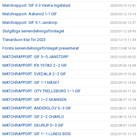
Matchrapport: GIF 3-3 Västra Ingelstad
2023-02-19 12:41
Matchrapport: Askeröd 1-1 GIF
2023-02-12 13:14
Matchrapport: GIF 5-1 Janstorp
2023-02-05 12:37
Slutgiltiga serieindelningsförslaget
2023-01-12 09:43
Tränarduon klar för 2023
2022-12-19 11:34
Första serieindelningsförslaget presenterat
2022-12-08 14:06
MATCHRAPPORT: GIF 5–0 JANSTORP
2022-10-02 09:52
MATCHRAPPORT: IFK YSTAD 2–2 GIF
2022-09-26 14:58
MATCHRAPPORT: SVEDALA 2–2 GIF
2022-09-19 15:05
MATCHRAPPORT: GIF 1-1 NÄSET
2022-09-12 14:05
MATCHRAPPORT: CITY TRELLEBORG 1–1 GIF
2022-09-04 11:56
MATCHRAPPORT: GIF 1–2 SKANSEN
2022-08-27 12:18
MATCHRAPPORT: ANDERSLÖV 5–3 GIF
2022-08-21 13:00
MATCHRAPPORT: GIF 2–2 CHARLO
2022-08-15 14:19
MATCHRAPPORT: SKURUP 0–3 GIF
2022-08-07 13:09
MATCHRAPPORT: GIF 1–1 LUNDS BOIS
2022-07-31 11:15