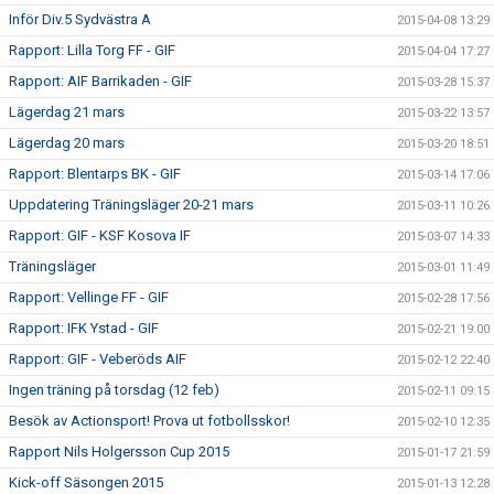
Inför Div.5 Sydvästra A
2015-04-08 13:29
Rapport: Lilla Torg FF - GIF
2015-04-04 17:27
Rapport: AIF Barrikaden - GIF
2015-03-28 15:37
Lägerdag 21 mars
2015-03-22 13:57
Lägerdag 20 mars
2015-03-20 18:51
Rapport: Blentarps BK - GIF
2015-03-14 17:06
Uppdatering Träningsläger 20-21 mars
2015-03-11 10:26
Rapport: GIF - KSF Kosova IF
2015-03-07 14:33
Träningsläger
2015-03-01 11:49
Rapport: Vellinge FF - GIF
2015-02-28 17:56
Rapport: IFK Ystad - GIF
2015-02-21 19:00
Rapport: GIF - Veberöds AIF
2015-02-12 22:40
Ingen träning på torsdag (12 feb)
2015-02-11 09:15
Besök av Actionsport! Prova ut fotbollsskor!
2015-02-10 12:35
Rapport Nils Holgersson Cup 2015
2015-01-17 21:59
Kick-off Säsongen 2015
2015-01-13 12:28