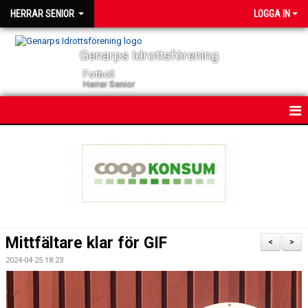
HERRAR SENIOR
LOGGA IN
Genarps Idrottsförening
Fotboll
Herrar Senior
HEM
NYHETER
KONTAKT
KALENDER
Mittfältare klar för GIF
<
>
TRUPPEN
2024-04-25 18:23
SERIER