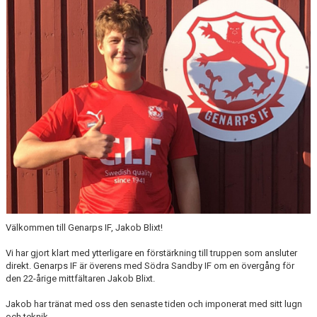
MATCHER
EKEVALLEN IP
DOKUMENT
BILDER
STATISTIK
ÅRSKORT A-LAG 2026
Välkommen till Genarps IF, Jakob Blixt!
Vi har gjort klart med ytterligare en förstärkning till truppen som ansluter
direkt. Genarps IF är överens med Södra Sandby IF om en övergång för
den 22-årige mittfältaren Jakob Blixt.
Jakob har tränat med oss den senaste tiden och imponerat med sitt lugn
och teknik.