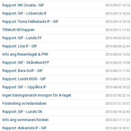
Rapport: NK Croatia - GIF
2015-09-27 18:18
Rapport: GIF - Löberöds IF
2015-09-19 18:50
Rapport: Torna Hällestads IF - GIF
2015-09-13 18:18
Tillskott till truppen
2015-09-11 17:42
Rapport: GIF - Lunds FF
2015-09-05 20:52
Rapport: Liria IF - GIF
2015-08-28 22:44
Info ang Reservlaget & P99
2015-08-24 16:02
Rapport: GIF - Skånekurd FF
2015-08-22 19:58
Rapport: Bara GoIF - GIF
2015-08-15 17:32
Rapport: Lunds BOIS - GIF
2015-08-12 22:24
Rapport: GIF – Uppåkra IF
2015-08-08 18:22
Ingen träningsmatch imorgon för A-laget
2015-07-30 22:16
Förändring av ledarstaben
2015-07-21 23:07
Rapport: GIF - Lunds SK
2015-06-18 22:45
Info ang sommaren/hösten
2015-06-17 11:27
Rapport: Askeröds IF - GIF
2015-06-13 18:51