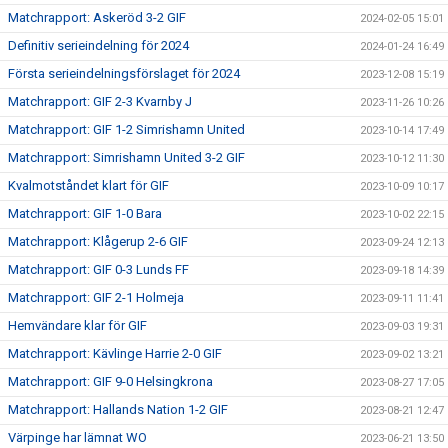
Matchrapport: Askeröd 3-2 GIF
2024-02-05 15:01
Definitiv serieindelning för 2024
2024-01-24 16:49
Första serieindelningsförslaget för 2024
2023-12-08 15:19
Matchrapport: GIF 2-3 Kvarnby J
2023-11-26 10:26
Matchrapport: GIF 1-2 Simrishamn United
2023-10-14 17:49
Matchrapport: Simrishamn United 3-2 GIF
2023-10-12 11:30
Kvalmotståndet klart för GIF
2023-10-09 10:17
Matchrapport: GIF 1-0 Bara
2023-10-02 22:15
Matchrapport: Klågerup 2-6 GIF
2023-09-24 12:13
Matchrapport: GIF 0-3 Lunds FF
2023-09-18 14:39
Matchrapport: GIF 2-1 Holmeja
2023-09-11 11:41
Hemvändare klar för GIF
2023-09-03 19:31
Matchrapport: Kävlinge Harrie 2-0 GIF
2023-09-02 13:21
Matchrapport: GIF 9-0 Helsingkrona
2023-08-27 17:05
Matchrapport: Hallands Nation 1-2 GIF
2023-08-21 12:47
Värpinge har lämnat WO
2023-06-21 13:50