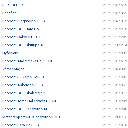
SERIESEGER!!
2017-09-09 16:33
Seriefinal!
2017-09-08 18:21
Rapport: Klagstorps IF - GIF
2017-09-02 18:59
Rapport: GIF - Bara GoIF
2017-08-25 22:30
Rapport: Dalby GIF - GIF
2017-08-18 22:41
Rapport: GIF - Skurups AIF
2017-08-11 22:34
Nyförvärv
2017-08-10 23:15
Rapport: Anderslövs BoIK - GIF
2017-08-05 16:59
Vårsäsongen
2017-08-02 08:45
Rapport: Skivarps GoIF - GIF
2017-06-18 19:45
Rapport: Askeröds IF - GIF
2017-06-09 23:27
Rapport: GIF - Skabersjö IF
2017-06-03 18:37
Rapport: Torna Hällestads IF - GIF
2017-05-30 22:49
Rapport: GIF - Janstorps AIF
2017-05-26 22:48
Matchrapport GIF-Klagstorps IF 3-1
2017-05-21 07:56
Rapport: Bara GoIF - GIF
2017-05-13 20:50