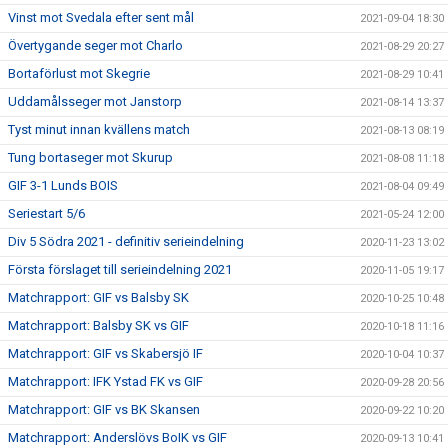
Vinst mot Svedala efter sent mål
2021-09-04 18:30
Övertygande seger mot Charlo
2021-08-29 20:27
Bortaförlust mot Skegrie
2021-08-29 10:41
Uddamålsseger mot Janstorp
2021-08-14 13:37
Tyst minut innan kvällens match
2021-08-13 08:19
Tung bortaseger mot Skurup
2021-08-08 11:18
GIF 3-1 Lunds BOIS
2021-08-04 09:49
Seriestart 5/6
2021-05-24 12:00
Div 5 Södra 2021 - definitiv serieindelning
2020-11-23 13:02
Första förslaget till serieindelning 2021
2020-11-05 19:17
Matchrapport: GIF vs Balsby SK
2020-10-25 10:48
Matchrapport: Balsby SK vs GIF
2020-10-18 11:16
Matchrapport: GIF vs Skabersjö IF
2020-10-04 10:37
Matchrapport: IFK Ystad FK vs GIF
2020-09-28 20:56
Matchrapport: GIF vs BK Skansen
2020-09-22 10:20
Matchrapport: Anderslövs BoIK vs GIF
2020-09-13 10:41