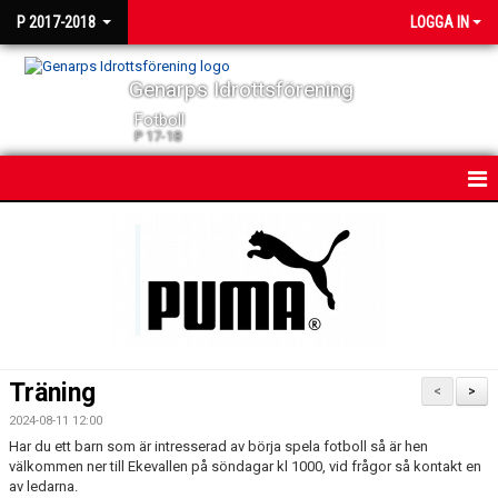
P 2017-2018
LOGGA IN
Genarps Idrottsförening
Fotboll
P 17-18
HEM
NYHETER
KONTAKT
TRUPPEN
Träning
<
>
2024-08-11 12:00
Har du ett barn som är intresserad av börja spela fotboll så är hen
välkommen ner till Ekevallen på söndagar kl 1000, vid frågor så kontakt en
av ledarna.