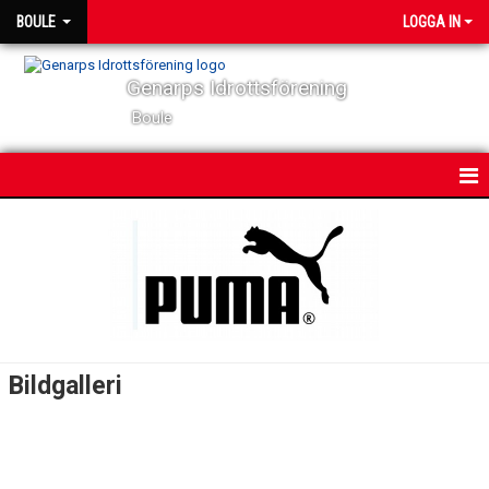
BOULE
LOGGA IN
Genarps Idrottsförening
Boule
HEM
NYHETER
KALENDER
BILDGALLERI
Bildgalleri
DOKUMENT
KONTAKT