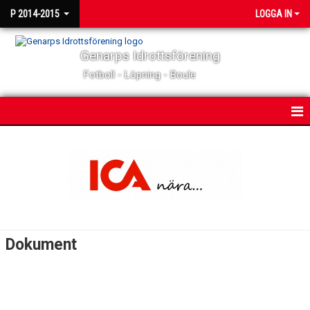
P 2014-2015
LOGGA IN
Genarps Idrottsförening
Fotboll - Löpning - Boule
HEM
NYHETER
KALENDER
MATCHER
Dokument
TRUPPEN
BILDGALLERI