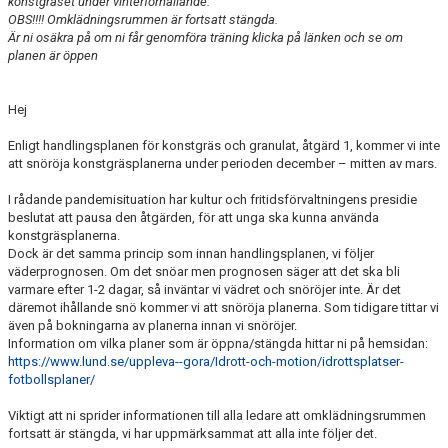
konstgräset under vinterförhållande.
BRA LÄNKAR
OBS!!!! Omklädningsrummen är fortsatt stängda.
Är ni osäkra på om ni får genomföra träning klicka på länken och se om
planen är öppen
Hej
Enligt handlingsplanen för konstgräs och granulat, åtgärd 1, kommer vi inte
att snöröja konstgräsplanerna under perioden december – mitten av mars.
I rådande pandemisituation har kultur och fritidsförvaltningens presidie
beslutat att pausa den åtgärden, för att unga ska kunna använda
konstgräsplanerna.
Dock är det samma princip som innan handlingsplanen, vi följer
väderprognosen. Om det snöar men prognosen säger att det ska bli
varmare efter 1-2 dagar, så inväntar vi vädret och snöröjer inte. Är det
däremot ihållande snö kommer vi att snöröja planerna. Som tidigare tittar vi
även på bokningarna av planerna innan vi snöröjer.
Information om vilka planer som är öppna/stängda hittar ni på hemsidan:
https://www.lund.se/uppleva--gora/Idrott-och-motion/idrottsplatser-
fotbollsplaner/
Viktigt att ni sprider informationen till alla ledare att omklädningsrummen
fortsatt är stängda, vi har uppmärksammat att alla inte följer det.