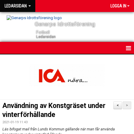
LEDARSIDAN
LOGGA IN
Genarps Idrottsförening
Fotboll
Ledarsidan
HEM
NYHETER
KALENDER
VÅRA LEDARE
Användning av Konstgräset under
<
>
DOKUMENT
vinterförhållande
2021-01-19 11:43
FOLKSAM FOTBOLLSFÖRSÄKRING
Läs bifogat mail från Lunds Kommun gällande när man får använda