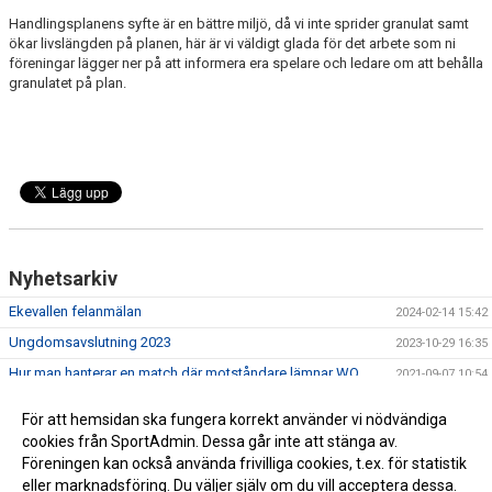
Handlingsplanens syfte är en bättre miljö, då vi inte sprider granulat samt
ökar livslängden på planen, här är vi väldigt glada för det arbete som ni
föreningar lägger ner på att informera era spelare och ledare om att behålla
granulatet på plan.
Nyhetsarkiv
Ekevallen felanmälan
2024-02-14 15:42
Ungdomsavslutning 2023
2023-10-29 16:35
Hur man hanterar en match där motståndare lämnar WO
2021-09-07 10:54
Övningar från Skånes Fotbollsförbund
2021-02-19 08:26
För att hemsidan ska fungera korrekt använder vi nödvändiga
Registerutdrag för idrottsledare
2021-02-09 07:58
cookies från SportAdmin. Dessa går inte att stänga av.
Föreningen kan också använda frivilliga cookies, t.ex. för statistik
Användning av Konstgräset under vinterförhållande
2021-01-19 11:43
eller marknadsföring. Du väljer själv om du vill acceptera dessa.