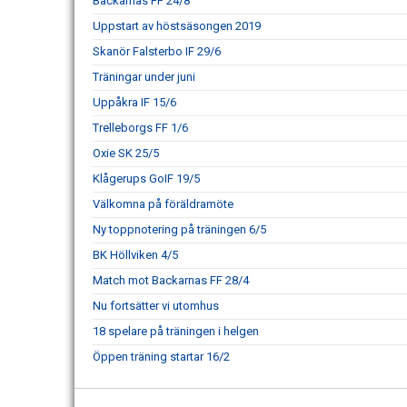
Backarnas FF 24/8
Uppstart av höstsäsongen 2019
Skanör Falsterbo IF 29/6
Träningar under juni
Uppåkra IF 15/6
Trelleborgs FF 1/6
Oxie SK 25/5
Klågerups GoIF 19/5
Välkomna på föräldramöte
Ny toppnotering på träningen 6/5
BK Höllviken 4/5
Match mot Backarnas FF 28/4
Nu fortsätter vi utomhus
18 spelare på träningen i helgen
Öppen träning startar 16/2