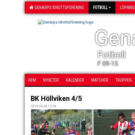
GENARPS IDROTTSFÖRENING
FOTBOLL
LÖPNING
Gena
Fotboll
F 09-15
HEM
NYHETER
KALENDER
MATCHER
TRUPPEN
BK Höllviken 4/5
2019-05-04 13:34