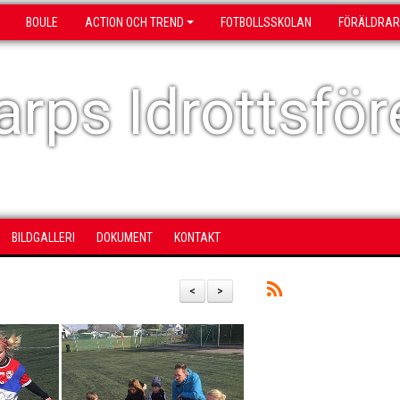
BOULE
ACTION OCH TREND
FOTBOLLSSKOLAN
FÖRÄLDRAR
rps Idrottsför
BILDGALLERI
DOKUMENT
KONTAKT
<
>