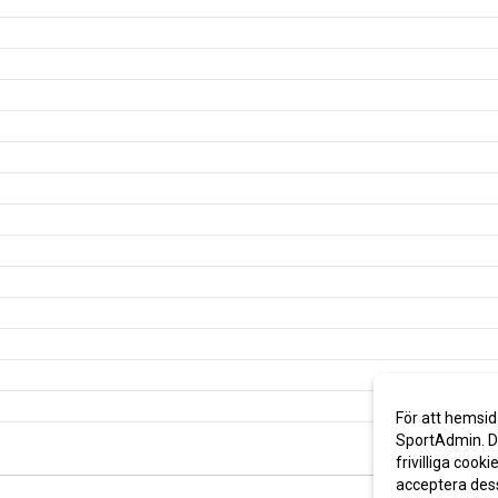
För att hemsid
SportAdmin. De
frivilliga cooki
acceptera des