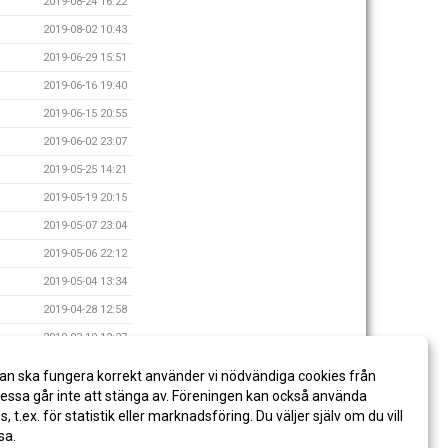
2019-08-24 16:22
2019-08-02 10:43
2019-06-29 15:51
2019-06-16 19:40
2019-06-15 20:55
2019-06-02 23:07
2019-05-25 14:21
2019-05-19 20:15
2019-05-07 23:04
2019-05-06 22:12
2019-05-04 13:34
2019-04-28 12:58
2019-03-19 12:27
2019-03-19 12:14
an ska fungera korrekt använder vi nödvändiga cookies från
2019-01-31 20:51
ssa går inte att stänga av. Föreningen kan också använda
es, t.ex. för statistik eller marknadsföring. Du väljer själv om du vill
sa.