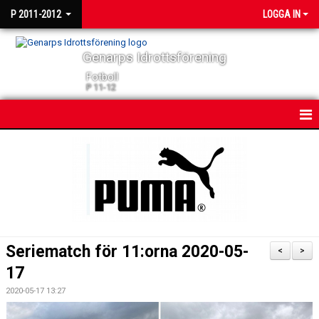
P 2011-2012
LOGGA IN
Genarps Idrottsförening
Fotboll
P 11-12
HEM
NYHETER
KALENDER
MATCHER
Seriematch för 11:orna 2020-05-
<
>
TRUPPEN
17
2020-05-17 13:27
BILDGALLERI