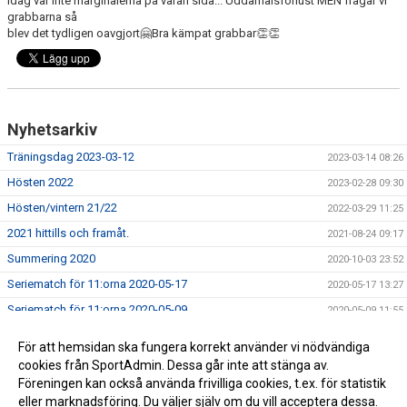
Idag var inte marginalerna på våran sida... Uddamålsförlust MEN frågar vi
grabbarna så
blev det tydligen oavgjort🤗Bra kämpat grabbar👏👏
Nyhetsarkiv
Träningsdag 2023-03-12
2023-03-14 08:26
Hösten 2022
2023-02-28 09:30
Hösten/vintern 21/22
2022-03-29 11:25
2021 hittills och framåt.
2021-08-24 09:17
Summering 2020
2020-10-03 23:52
Seriematch för 11:orna 2020-05-17
2020-05-17 13:27
Seriematch för 11:orna 2020-05-09
2020-05-09 11:55
Seriepremiär för 11:orna 2020-05-03
2020-05-04 15:23
För att hemsidan ska fungera korrekt använder vi nödvändiga
Premiär, Lödde Cup - Hjärup 28/4 2018
2018-04-28 13:35
cookies från SportAdmin. Dessa går inte att stänga av.
Föreningen kan också använda frivilliga cookies, t.ex. för statistik
Vill du spela med oss ?
2018-01-28 15:08
eller marknadsföring. Du väljer själv om du vill acceptera dessa.