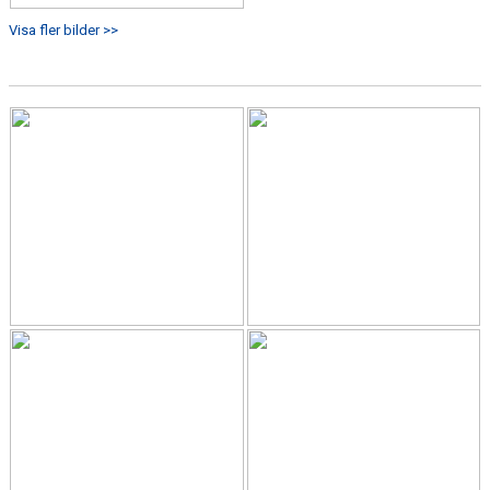
Visa fler bilder >>
GIFT GENARPS IF TRAIL 2026
ANMÄLAN TILL LÖPGRUPPEN