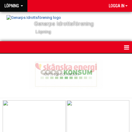
LÖPNING
LOGGA IN
Genarps Idrottsförening
Löpning
HEM
NYHETER
VÅRA TRÄNINGAR
TIDIGARE ARRANGEMANG
RISEN-LOPPET
RISEN-LOPPET 2022