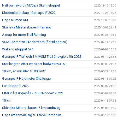
Nytt banrekord i M70 på Skanneloppet
2022-11-12 15:00
Klubbmästerskap i Genarps IF 2022
2022-10-23 18:08
Dags nu med KM
2022-10-08 18:00
Skånska Mästerskapen i Terräng
2022-10-02 21:44
A map for more Trail Running
2022-09-28 12:56
VSM 1/2 maran i Anderstorp (fler tillägg nu)
2022-07-14 17:11
Wallanderloppet 5/7
2022-07-06 10:15
Genarps IF Trail och SM/VSM Trail är avgjort för 2022
2022-06-14 21:53
Stor längtan efter ett skönt bad&#129315;
2022-06-05 21:37
10 km, en mil eller 10 000 m!?
2022-05-27 19:55
Genarps IF Höjdmeter Challenge
2022-05-15 09:22
Lundaloppet 2022
2022-05-07 21:32
Efter 2 års uppehåll - RISEN-loppet 2022!
2022-05-02 09:37
10 km
2022-04-18 07:38
Skånska Mästerskapen 5 km landsväg
2022-04-03 17:46
Dags att anmäla sig till Etape Bornholm
2022-03-19 10:33