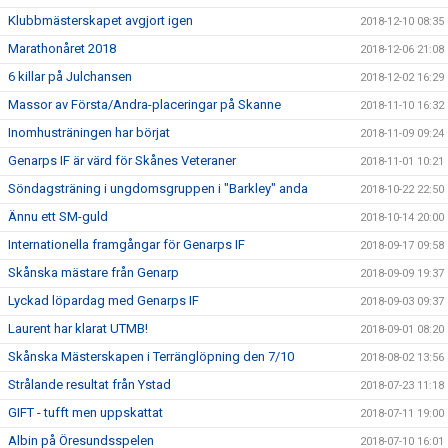
Klubbmästerskapet avgjort igen
2018-12-10 08:35
Marathonåret 2018
2018-12-06 21:08
6 killar på Julchansen
2018-12-02 16:29
Massor av Första/Andra-placeringar på Skanne
2018-11-10 16:32
Inomhusträningen har börjat
2018-11-09 09:24
Genarps IF är värd för Skånes Veteraner
2018-11-01 10:21
Söndagsträning i ungdomsgruppen i "Barkley" anda
2018-10-22 22:50
Ännu ett SM-guld
2018-10-14 20:00
Internationella framgångar för Genarps IF
2018-09-17 09:58
Skånska mästare från Genarp
2018-09-09 19:37
Lyckad löpardag med Genarps IF
2018-09-03 09:37
Laurent har klarat UTMB!
2018-09-01 08:20
Skånska Mästerskapen i Terränglöpning den 7/10
2018-08-02 13:56
Strålande resultat från Ystad
2018-07-23 11:18
GIFT - tufft men uppskattat
2018-07-11 19:00
Albin på Öresundsspelen
2018-07-10 16:01