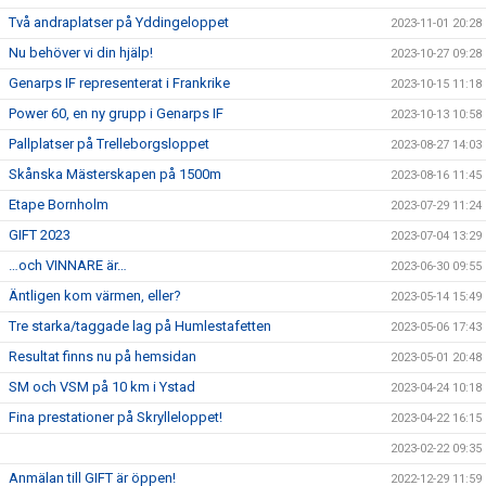
Två andraplatser på Yddingeloppet
2023-11-01 20:28
Nu behöver vi din hjälp!
2023-10-27 09:28
Genarps IF representerat i Frankrike
2023-10-15 11:18
Power 60, en ny grupp i Genarps IF
2023-10-13 10:58
Pallplatser på Trelleborgsloppet
2023-08-27 14:03
Skånska Mästerskapen på 1500m
2023-08-16 11:45
Etape Bornholm
2023-07-29 11:24
GIFT 2023
2023-07-04 13:29
…och VINNARE är…
2023-06-30 09:55
Äntligen kom värmen, eller?
2023-05-14 15:49
Tre starka/taggade lag på Humlestafetten
2023-05-06 17:43
Resultat finns nu på hemsidan
2023-05-01 20:48
SM och VSM på 10 km i Ystad
2023-04-24 10:18
Fina prestationer på Skrylleloppet!
2023-04-22 16:15
2023-02-22 09:35
Anmälan till GIFT är öppen!
2022-12-29 11:59