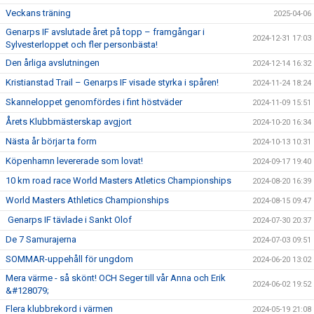
Veckans träning
2025-04-06
Genarps IF avslutade året på topp – framgångar i
2024-12-31 17:03
Sylvesterloppet och fler personbästa!
Den årliga avslutningen
2024-12-14 16:32
Kristianstad Trail – Genarps IF visade styrka i spåren!
2024-11-24 18:24
Skanneloppet genomfördes i fint höstväder
2024-11-09 15:51
Årets Klubbmästerskap avgjort
2024-10-20 16:34
Nästa år börjar ta form
2024-10-13 10:31
Köpenhamn levererade som lovat!
2024-09-17 19:40
10 km road race World Masters Atletics Championships
2024-08-20 16:39
World Masters Athletics Championships
2024-08-15 09:47
Genarps IF tävlade i Sankt Olof
2024-07-30 20:37
De 7 Samurajerna
2024-07-03 09:51
SOMMAR-uppehåll för ungdom
2024-06-20 13:02
Mera värme - så skönt! OCH Seger till vår Anna och Erik
2024-06-02 19:52
&#128079;
Flera klubbrekord i värmen
2024-05-19 21:08