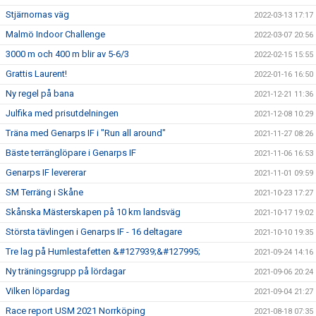
Stjärnornas väg
2022-03-13 17:17
Malmö Indoor Challenge
2022-03-07 20:56
3000 m och 400 m blir av 5-6/3
2022-02-15 15:55
Grattis Laurent!
2022-01-16 16:50
Ny regel på bana
2021-12-21 11:36
Julfika med prisutdelningen
2021-12-08 10:29
Träna med Genarps IF i "Run all around"
2021-11-27 08:26
Bäste terränglöpare i Genarps IF
2021-11-06 16:53
Genarps IF levererar
2021-11-01 09:59
SM Terräng i Skåne
2021-10-23 17:27
Skånska Mästerskapen på 10 km landsväg
2021-10-17 19:02
Största tävlingen i Genarps IF - 16 deltagare
2021-10-10 19:35
Tre lag på Humlestafetten &#127939;&#127995;
2021-09-24 14:16
Ny träningsgrupp på lördagar
2021-09-06 20:24
Vilken löpardag
2021-09-04 21:27
Race report USM 2021 Norrköping
2021-08-18 07:35