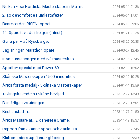
Nu kan vi se Nordiska Mästerskapen i Malmö
2024-05-14 21:36
2 lag genomförde Humlestafetten
2024-05-04 17:01
Banrekorden RISEN-loppet
2024-05-03 09:06
11 löpare tävlade i helgen (minst)
2024-04-21 21:25
Genarps IF på Ryssberget
2024-03-29 20:33
Jag är ingen Marathonlöpare
2024-03-27 12:45
Inomhussäsongen med två mästerskap
2024-02-18 21:45
Sportlov-special med Power 60
2024-02-16 12:02
Skånska Mästerskapen 1500m inomhus
2024-02-12 10:28
Årets första medalj - Skånska Mästerskapen
2024-01-14 13:59
Tävlingskalendern i Skåne beviljad
2023-12-27 13:49
Den årliga avslutningen
2023-12-20 17:04
Kristianstad Trail
2023-11-27 21:50
Årets Mästare är… 2 x Therese Omme!
2023-11-19 15:37
Rapport från Skanneloppet och Sätila Trail
2023-11-13 21:45
Klubbmästerskap i terränglöpning
2023-11-10 09:39