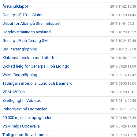
Årets julklapp!
2015-11-22 15:38
Genarps IF 10:a i Skåne
2015-11-20 11:45
Debut för Albin på Skanneloppet
2015-11-01 09:21
Höstlovsträningen avslutad
2015-10-29 16:12
Genarps IF på Terräng SM
2015-10-24 17:30
DM i terränglöpning
2015-10-12 09:10
Klubbmästerskap med höstfest
2015-10-05 09:22
Lyckad helg för Genarps IF på Lidingö
2015-09-28 11:09
VVM i Bergslöpning
2015-09-14 17:42
Tävlingar i Bromölla, Lund och Danmark
2015-08-30 16:04
VDM 1500 m.
2015-08-28 19:01
Svettig fight i Veberöd
2015-08-16 09:55
Rekordjakt på Drömmilen
2015-08-11 07:15
10 000 m, en het uppgörelse
2015-08-08 08:39
VSM helg i Uddevalla
2015-07-26 17:00
Trail genomfört vid Immeln
2015-07-26 10:19