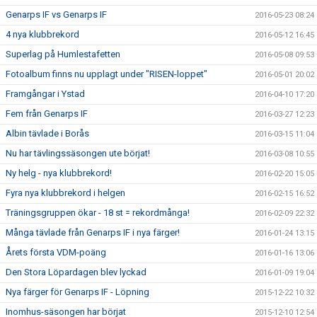
Genarps IF vs Genarps IF
2016-05-23 08:24
4 nya klubbrekord
2016-05-12 16:45
Superlag på Humlestafetten
2016-05-08 09:53
Fotoalbum finns nu upplagt under "RISEN-loppet"
2016-05-01 20:02
Framgångar i Ystad
2016-04-10 17:20
Fem från Genarps IF
2016-03-27 12:23
Albin tävlade i Borås
2016-03-15 11:04
Nu har tävlingssäsongen ute börjat!
2016-03-08 10:55
Ny helg - nya klubbrekord!
2016-02-20 15:05
Fyra nya klubbrekord i helgen
2016-02-15 16:52
Träningsgruppen ökar - 18 st = rekordmånga!
2016-02-09 22:32
Många tävlade från Genarps IF i nya färger!
2016-01-24 13:15
Årets första VDM-poäng
2016-01-16 13:06
Den Stora Löpardagen blev lyckad
2016-01-09 19:04
Nya färger för Genarps IF - Löpning
2015-12-22 10:32
Inomhus-säsongen har börjat
2015-12-10 12:54