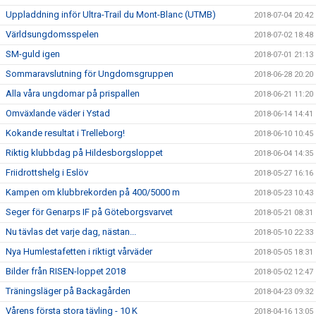
Uppladdning inför Ultra-Trail du Mont-Blanc (UTMB)
2018-07-04 20:42
Världsungdomsspelen
2018-07-02 18:48
SM-guld igen
2018-07-01 21:13
Sommaravslutning för Ungdomsgruppen
2018-06-28 20:20
Alla våra ungdomar på prispallen
2018-06-21 11:20
Omväxlande väder i Ystad
2018-06-14 14:41
Kokande resultat i Trelleborg!
2018-06-10 10:45
Riktig klubbdag på Hildesborgsloppet
2018-06-04 14:35
Friidrottshelg i Eslöv
2018-05-27 16:16
Kampen om klubbrekorden på 400/5000 m
2018-05-23 10:43
Seger för Genarps IF på Göteborgsvarvet
2018-05-21 08:31
Nu tävlas det varje dag, nästan...
2018-05-10 22:33
Nya Humlestafetten i riktigt vårväder
2018-05-05 18:31
Bilder från RISEN-loppet 2018
2018-05-02 12:47
Träningsläger på Backagården
2018-04-23 09:32
Vårens första stora tävling - 10 K
2018-04-16 13:05