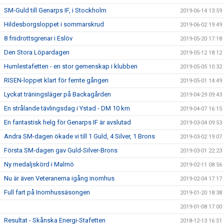
SM-Guld till Genarps IF, i Stockholm
2019-06-14 13:59
Hildesborgsloppet i sommarskrud
2019-06-02 19:49
8 friidrottsgrenar i Eslöv
2019-05-20 17:18
Den Stora Löpardagen
2019-05-12 18:12
Humlestafetten - en stor gemenskap i klubben
2019-05-05 10:32
RISEN-loppet klart för femte gången
2019-05-01 14:49
Lyckat träningsläger på Backagården
2019-04-29 09:43
En strålande tävlingsdag i Ystad - DM 10 km
2019-04-07 16:15
En fantastisk helg för Genarps IF är avslutad
2019-03-04 09:53
Andra SM-dagen ökade vi till 1 Guld, 4 Silver, 1 Brons
2019-03-02 19:07
Första SM-dagen gav Guld-Silver-Brons
2019-03-01 22:23
Ny medaljskörd i Malmö
2019-02-11 08:56
Nu är även Veteranerna igång inomhus
2019-02-04 17:17
Full fart på Inomhussäsongen
2019-01-20 18:38
2019-01-08 17:00
Resultat - Skånska Energi-Stafetten
2018-12-13 16:51