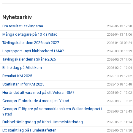
Nyhetsarkiv
Bra resultat i tävlingarna
2026-06-13 17:28
Många deltagare på 10 K i Ystad
2026-04-13 11:06
Tävlingskalendern 2026 och 2027
2026-04-05 09:24
Löprapport - nytt klubbrekord i M40!
2026-03-08 16:19
Tävlingskalendern i Skåne 2026
2026-02-09 17:06
En heldag på Atletikum
2026-02-01 17:04
Resultat KM 2025
2025-10-19 17:02
Startlistan inför KM 2025
2025-10-18 10:48
Hur är det att vara med på ett Veteran-SM?
2025-09-01 17:02
Genarps IF plockade 4 medaljer i Ystad
2025-08-21 16:12
Genarps IF-löpare på sommarklassikern Wallanderloppet i
2025-07-02 18:43
Ystad
Dubbel tävlingsdag på Kristi Himmelsfärdsdag
2025-05-31 11:14
Ett starkt lag på Humlestafetten
2025-05-03 17:30