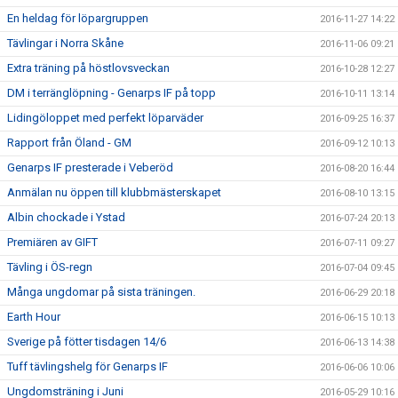
En heldag för löpargruppen
2016-11-27 14:22
Tävlingar i Norra Skåne
2016-11-06 09:21
Extra träning på höstlovsveckan
2016-10-28 12:27
DM i terränglöpning - Genarps IF på topp
2016-10-11 13:14
Lidingöloppet med perfekt löparväder
2016-09-25 16:37
Rapport från Öland - GM
2016-09-12 10:13
Genarps IF presterade i Veberöd
2016-08-20 16:44
Anmälan nu öppen till klubbmästerskapet
2016-08-10 13:15
Albin chockade i Ystad
2016-07-24 20:13
Premiären av GIFT
2016-07-11 09:27
Tävling i ÖS-regn
2016-07-04 09:45
Många ungdomar på sista träningen.
2016-06-29 20:18
Earth Hour
2016-06-15 10:13
Sverige på fötter tisdagen 14/6
2016-06-13 14:38
Tuff tävlingshelg för Genarps IF
2016-06-06 10:06
Ungdomsträning i Juni
2016-05-29 10:16