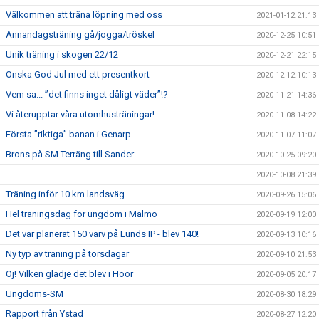
Välkommen att träna löpning med oss
2021-01-12 21:13
Annandagsträning gå/jogga/tröskel
2020-12-25 10:51
Unik träning i skogen 22/12
2020-12-21 22:15
Önska God Jul med ett presentkort
2020-12-12 10:13
Vem sa... ”det finns inget dåligt väder”!?
2020-11-21 14:36
Vi återupptar våra utomhusträningar!
2020-11-08 14:22
Första ”riktiga” banan i Genarp
2020-11-07 11:07
Brons på SM Terräng till Sander
2020-10-25 09:20
2020-10-08 21:39
Träning inför 10 km landsväg
2020-09-26 15:06
Hel träningsdag för ungdom i Malmö
2020-09-19 12:00
Det var planerat 150 varv på Lunds IP - blev 140!
2020-09-13 10:16
Ny typ av träning på torsdagar
2020-09-10 21:53
Oj! Vilken glädje det blev i Höör
2020-09-05 20:17
Ungdoms-SM
2020-08-30 18:29
Rapport från Ystad
2020-08-27 12:20