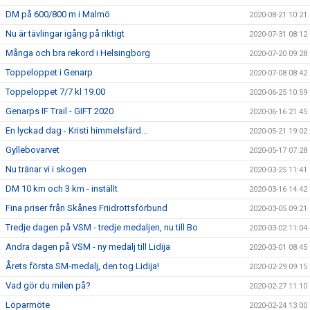
DM på 600/800 m i Malmö
2020-08-21 10:21
Nu är tävlingar igång på riktigt
2020-07-31 08:12
Många och bra rekord i Helsingborg
2020-07-20 09:28
Toppeloppet i Genarp
2020-07-08 08:42
Toppeloppet 7/7 kl 19.00
2020-06-25 10:59
Genarps IF Trail - GIFT 2020
2020-06-16 21:45
En lyckad dag - Kristi himmelsfärd...
2020-05-21 19:02
Gyllebovarvet
2020-05-17 07:28
Nu tränar vi i skogen
2020-03-25 11:41
DM 10 km och 3 km - inställt
2020-03-16 14:42
Fina priser från Skånes Friidrottsförbund
2020-03-05 09:21
Tredje dagen på VSM - tredje medaljen, nu till Bo
2020-03-02 11:04
Andra dagen på VSM - ny medalj till Lidija
2020-03-01 08:45
Årets första SM-medalj, den tog Lidija!
2020-02-29 09:15
Vad gör du milen på?
2020-02-27 11:10
Löparmöte
2020-02-24 13:00