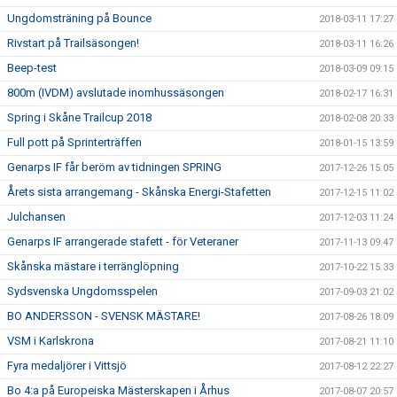
Ungdomsträning på Bounce
2018-03-11 17:27
Rivstart på Trailsäsongen!
2018-03-11 16:26
Beep-test
2018-03-09 09:15
800m (IVDM) avslutade inomhussäsongen
2018-02-17 16:31
Spring i Skåne Trailcup 2018
2018-02-08 20:33
Full pott på Sprinterträffen
2018-01-15 13:59
Genarps IF får beröm av tidningen SPRING
2017-12-26 15:05
Årets sista arrangemang - Skånska Energi-Stafetten
2017-12-15 11:02
Julchansen
2017-12-03 11:24
Genarps IF arrangerade stafett - för Veteraner
2017-11-13 09:47
Skånska mästare i terränglöpning
2017-10-22 15:33
Sydsvenska Ungdomsspelen
2017-09-03 21:02
BO ANDERSSON - SVENSK MÄSTARE!
2017-08-26 18:09
VSM i Karlskrona
2017-08-21 11:10
Fyra medaljörer i Vittsjö
2017-08-12 22:27
Bo 4:a på Europeiska Mästerskapen i Århus
2017-08-07 20:57