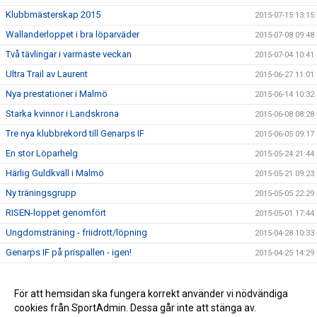
Klubbmästerskap 2015
2015-07-15 13:15
Wallanderloppet i bra löparväder
2015-07-08 09:48
Två tävlingar i varmaste veckan
2015-07-04 10:41
Ultra Trail av Laurent
2015-06-27 11:01
Nya prestationer i Malmö
2015-06-14 10:32
Starka kvinnor i Landskrona
2015-06-08 08:28
Tre nya klubbrekord till Genarps IF
2015-06-05 09:17
En stor Löparhelg
2015-05-24 21:44
Härlig Guldkväll i Malmö
2015-05-21 09:23
Ny träningsgrupp
2015-05-05 22:29
RISEN-loppet genomfört
2015-05-01 17:44
Ungdomsträning - friidrott/löpning
2015-04-28 10:33
Genarps IF på prispallen - igen!
2015-04-25 14:29
Testlopp i kväll
2015-04-23 14:39
Det haglade i Ystad!
För att hemsidan ska fungera korrekt använder vi nödvändiga
2015-04-12 15:54
cookies från SportAdmin. Dessa går inte att stänga av.
Extra träning!
2015-04-06 11:40