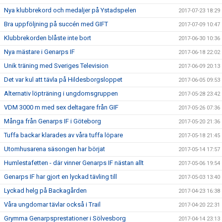
Nya klubbrekord och medaljer på Ystadspelen
2017-07-23 18:29
Bra uppföljning på succén med GIFT
2017-07-09 10:47
Klubbrekorden blåste inte bort
2017-06-30 10:36
Nya mästare i Genarps IF
2017-06-18 22:02
Unik träning med Sveriges Television
2017-06-09 20:13
Det var kul att tävla på Hildesborgsloppet
2017-06-05 09:53
Alternativ löpträning i ungdomsgruppen
2017-05-28 23:42
VDM 3000 m med sex deltagare från GIF
2017-05-26 07:36
Många från Genarps IF i Göteborg
2017-05-20 21:36
Tuffa backar klarades av våra tuffa löpare
2017-05-18 21:45
Utomhusarena säsongen har börjat
2017-05-14 17:57
Humlestafetten - där vinner Genarps IF nästan allt
2017-05-06 19:54
Genarps IF har gjort en lyckad tävling till
2017-05-03 13:40
Lyckad helg på Backagården
2017-04-23 16:38
Våra ungdomar tävlar också i Trail
2017-04-20 22:31
Grymma Genarpsprestationer i Sölvesborg
2017-04-14 23:13