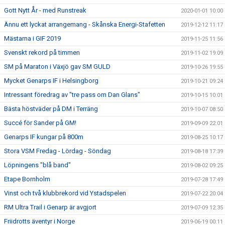
Gott Nytt År - med Runstreak
2020-01-01 10:00
Ännu ett lyckat arrangemang - Skånska Energi-Stafetten
2019-12-12 11:17
Mästarna i GIF 2019
2019-11-25 11:56
Svenskt rekord på timmen
2019-11-02 19:09
SM på Maraton i Växjö gav SM GULD
2019-10-26 19:55
Mycket Genarps IF i Helsingborg
2019-10-21 09:24
Intressant föredrag av "tre pass om Dan Glans"
2019-10-15 10:01
Bästa höstväder på DM i Terräng
2019-10-07 08:50
Succé för Sander på GM!
2019-09-09 22:01
Genarps IF kungar på 800m
2019-08-25 10:17
Stora VSM Fredag - Lördag - Söndag
2019-08-18 17:39
Löpningens "blå band"
2019-08-02 09:25
Etape Bornholm
2019-07-28 17:49
Vinst och två klubbrekord vid Ystadspelen
2019-07-22 20:04
RM Ultra Trail i Genarp är avgjort
2019-07-09 12:35
Friidrotts äventyr i Norge
2019-06-19 00:11