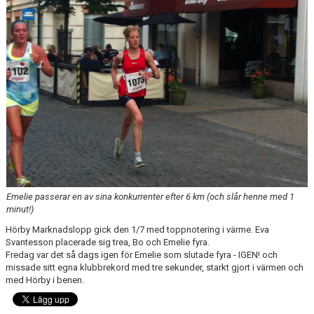
KONTAKT
LÄNKAR
INTERNA TÄVLINGAR
GIFT GENARPS IF TRAIL 2026
ANMÄLAN TILL LÖPGRUPPEN
Emelie passerar en av sina konkurrenter efter 6 km (och slår henne med 1
minut!)
Hörby Marknadslopp gick den 1/7 med toppnotering i värme. Eva
Svantesson placerade sig trea, Bo och Emelie fyra.
Fredag var det så dags igen för Emelie som slutade fyra - IGEN! och
missade sitt egna klubbrekord med tre sekunder, starkt gjort i värmen och
med Hörby i benen.