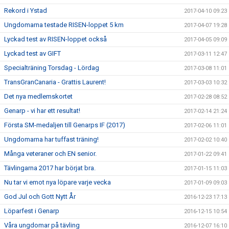
Rekord i Ystad
2017-04-10 09:23
Ungdomarna testade RISEN-loppet 5 km
2017-04-07 19:28
Lyckad test av RISEN-loppet också
2017-04-05 09:09
Lyckad test av GIFT
2017-03-11 12:47
Specialträning Torsdag - Lördag
2017-03-08 11:01
TransGranCanaria - Grattis Laurent!
2017-03-03 10:32
Det nya medlemskortet
2017-02-28 08:52
Genarp - vi har ett resultat!
2017-02-14 21:24
Första SM-medaljen till Genarps IF (2017)
2017-02-06 11:01
Ungdomarna har tuffast träning!
2017-02-02 10:40
Många veteraner och EN senior.
2017-01-22 09:41
Tävlingarna 2017 har börjat bra.
2017-01-15 11:03
Nu tar vi emot nya löpare varje vecka
2017-01-09 09:03
God Jul och Gott Nytt År
2016-12-23 17:13
Löparfest i Genarp
2016-12-15 10:54
Våra ungdomar på tävling
2016-12-07 16:10