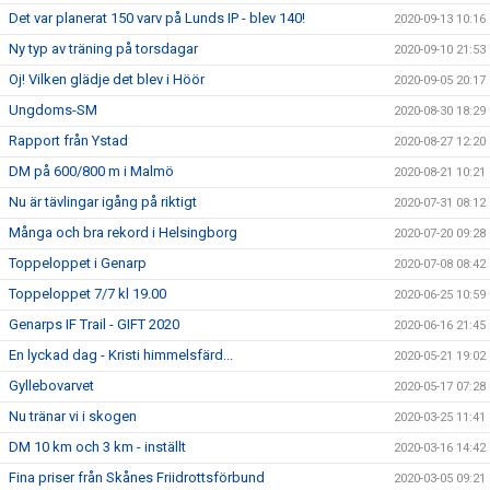
Det var planerat 150 varv på Lunds IP - blev 140!
2020-09-13 10:16
Ny typ av träning på torsdagar
2020-09-10 21:53
Oj! Vilken glädje det blev i Höör
2020-09-05 20:17
Ungdoms-SM
2020-08-30 18:29
Rapport från Ystad
2020-08-27 12:20
DM på 600/800 m i Malmö
2020-08-21 10:21
Nu är tävlingar igång på riktigt
2020-07-31 08:12
Många och bra rekord i Helsingborg
2020-07-20 09:28
Toppeloppet i Genarp
2020-07-08 08:42
Toppeloppet 7/7 kl 19.00
2020-06-25 10:59
Genarps IF Trail - GIFT 2020
2020-06-16 21:45
En lyckad dag - Kristi himmelsfärd...
2020-05-21 19:02
Gyllebovarvet
2020-05-17 07:28
Nu tränar vi i skogen
2020-03-25 11:41
DM 10 km och 3 km - inställt
2020-03-16 14:42
Fina priser från Skånes Friidrottsförbund
2020-03-05 09:21