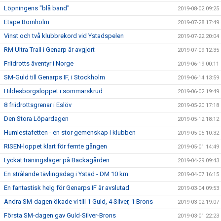
Löpningens "blå band"
2019-08-02 09:25
Etape Bornholm
2019-07-28 17:49
Vinst och två klubbrekord vid Ystadspelen
2019-07-22 20:04
RM Ultra Trail i Genarp är avgjort
2019-07-09 12:35
Friidrotts äventyr i Norge
2019-06-19 00:11
SM-Guld till Genarps IF, i Stockholm
2019-06-14 13:59
Hildesborgsloppet i sommarskrud
2019-06-02 19:49
8 friidrottsgrenar i Eslöv
2019-05-20 17:18
Den Stora Löpardagen
2019-05-12 18:12
Humlestafetten - en stor gemenskap i klubben
2019-05-05 10:32
RISEN-loppet klart för femte gången
2019-05-01 14:49
Lyckat träningsläger på Backagården
2019-04-29 09:43
En strålande tävlingsdag i Ystad - DM 10 km
2019-04-07 16:15
En fantastisk helg för Genarps IF är avslutad
2019-03-04 09:53
Andra SM-dagen ökade vi till 1 Guld, 4 Silver, 1 Brons
2019-03-02 19:07
Första SM-dagen gav Guld-Silver-Brons
2019-03-01 22:23