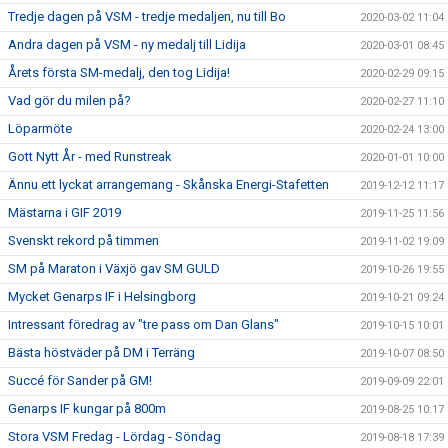
Tredje dagen på VSM - tredje medaljen, nu till Bo
2020-03-02 11:04
Andra dagen på VSM - ny medalj till Lidija
2020-03-01 08:45
Årets första SM-medalj, den tog Lidija!
2020-02-29 09:15
Vad gör du milen på?
2020-02-27 11:10
Löparmöte
2020-02-24 13:00
Gott Nytt År - med Runstreak
2020-01-01 10:00
Ännu ett lyckat arrangemang - Skånska Energi-Stafetten
2019-12-12 11:17
Mästarna i GIF 2019
2019-11-25 11:56
Svenskt rekord på timmen
2019-11-02 19:09
SM på Maraton i Växjö gav SM GULD
2019-10-26 19:55
Mycket Genarps IF i Helsingborg
2019-10-21 09:24
Intressant föredrag av "tre pass om Dan Glans"
2019-10-15 10:01
Bästa höstväder på DM i Terräng
2019-10-07 08:50
Succé för Sander på GM!
2019-09-09 22:01
Genarps IF kungar på 800m
2019-08-25 10:17
Stora VSM Fredag - Lördag - Söndag
2019-08-18 17:39