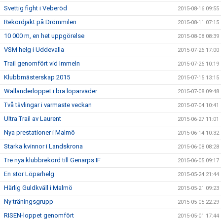
Svettig fight i Veberöd
2015-08-16 09:55
Rekordjakt på Drömmilen
2015-08-11 07:15
10 000 m, en het uppgörelse
2015-08-08 08:39
VSM helg i Uddevalla
2015-07-26 17:00
Trail genomfört vid Immeln
2015-07-26 10:19
Klubbmästerskap 2015
2015-07-15 13:15
Wallanderloppet i bra löparväder
2015-07-08 09:48
Två tävlingar i varmaste veckan
2015-07-04 10:41
Ultra Trail av Laurent
2015-06-27 11:01
Nya prestationer i Malmö
2015-06-14 10:32
Starka kvinnor i Landskrona
2015-06-08 08:28
Tre nya klubbrekord till Genarps IF
2015-06-05 09:17
En stor Löparhelg
2015-05-24 21:44
Härlig Guldkväll i Malmö
2015-05-21 09:23
Ny träningsgrupp
2015-05-05 22:29
RISEN-loppet genomfört
2015-05-01 17:44