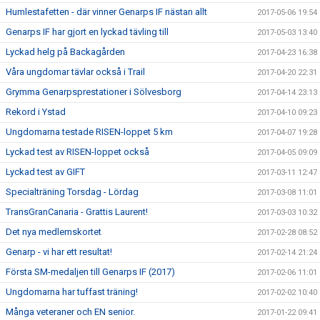
Humlestafetten - där vinner Genarps IF nästan allt
2017-05-06 19:54
Genarps IF har gjort en lyckad tävling till
2017-05-03 13:40
Lyckad helg på Backagården
2017-04-23 16:38
Våra ungdomar tävlar också i Trail
2017-04-20 22:31
Grymma Genarpsprestationer i Sölvesborg
2017-04-14 23:13
Rekord i Ystad
2017-04-10 09:23
Ungdomarna testade RISEN-loppet 5 km
2017-04-07 19:28
Lyckad test av RISEN-loppet också
2017-04-05 09:09
Lyckad test av GIFT
2017-03-11 12:47
Specialträning Torsdag - Lördag
2017-03-08 11:01
TransGranCanaria - Grattis Laurent!
2017-03-03 10:32
Det nya medlemskortet
2017-02-28 08:52
Genarp - vi har ett resultat!
2017-02-14 21:24
Första SM-medaljen till Genarps IF (2017)
2017-02-06 11:01
Ungdomarna har tuffast träning!
2017-02-02 10:40
Många veteraner och EN senior.
2017-01-22 09:41