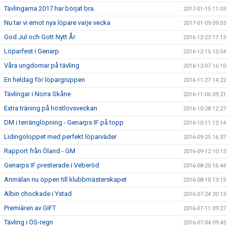
Tävlingarna 2017 har börjat bra.
2017-01-15 11:03
Nu tar vi emot nya löpare varje vecka
2017-01-09 09:03
God Jul och Gott Nytt År
2016-12-23 17:13
Löparfest i Genarp
2016-12-15 10:54
Våra ungdomar på tävling
2016-12-07 16:10
En heldag för löpargruppen
2016-11-27 14:22
Tävlingar i Norra Skåne
2016-11-06 09:21
Extra träning på höstlovsveckan
2016-10-28 12:27
DM i terränglöpning - Genarps IF på topp
2016-10-11 13:14
Lidingöloppet med perfekt löparväder
2016-09-25 16:37
Rapport från Öland - GM
2016-09-12 10:13
Genarps IF presterade i Veberöd
2016-08-20 16:44
Anmälan nu öppen till klubbmästerskapet
2016-08-10 13:15
Albin chockade i Ystad
2016-07-24 20:13
Premiären av GIFT
2016-07-11 09:27
Tävling i ÖS-regn
2016-07-04 09:45