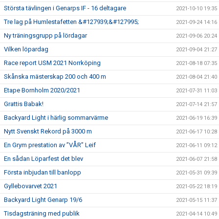
Största tävlingen i Genarps IF - 16 deltagare
2021-10-10 19:35
Tre lag på Humlestafetten &#127939;&#127995;
2021-09-24 14:16
Ny träningsgrupp på lördagar
2021-09-06 20:24
Vilken löpardag
2021-09-04 21:27
Race report USM 2021 Norrköping
2021-08-18 07:35
Skånska mästerskap 200 och 400 m
2021-08-04 21:40
Etape Bornholm 2020/2021
2021-07-31 11:03
Grattis Babak!
2021-07-14 21:57
Backyard Light i härlig sommarvärme
2021-06-19 16:39
Nytt Svenskt Rekord på 3000 m
2021-06-17 10:28
En Grym prestation av ”VÅR” Leif
2021-06-11 09:12
En sådan Löparfest det blev
2021-06-07 21:58
Första inbjudan till banlopp
2021-05-31 09:39
Gyllebovarvet 2021
2021-05-22 18:19
Backyard Light Genarp 19/6
2021-05-15 11:37
Tisdagsträning med publik
2021-04-14 10:49