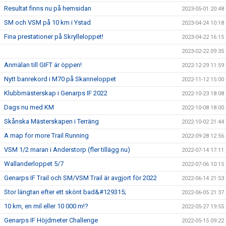
Resultat finns nu på hemsidan
2023-05-01 20:48
SM och VSM på 10 km i Ystad
2023-04-24 10:18
Fina prestationer på Skrylleloppet!
2023-04-22 16:15
2023-02-22 09:35
Anmälan till GIFT är öppen!
2022-12-29 11:59
Nytt banrekord i M70 på Skanneloppet
2022-11-12 15:00
Klubbmästerskap i Genarps IF 2022
2022-10-23 18:08
Dags nu med KM
2022-10-08 18:00
Skånska Mästerskapen i Terräng
2022-10-02 21:44
A map for more Trail Running
2022-09-28 12:56
VSM 1/2 maran i Anderstorp (fler tillägg nu)
2022-07-14 17:11
Wallanderloppet 5/7
2022-07-06 10:15
Genarps IF Trail och SM/VSM Trail är avgjort för 2022
2022-06-14 21:53
Stor längtan efter ett skönt bad&#129315;
2022-06-05 21:37
10 km, en mil eller 10 000 m!?
2022-05-27 19:55
Genarps IF Höjdmeter Challenge
2022-05-15 09:22