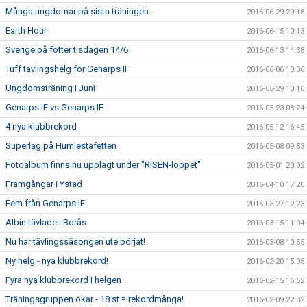
Många ungdomar på sista träningen.
2016-06-29 20:18
Earth Hour
2016-06-15 10:13
Sverige på fötter tisdagen 14/6
2016-06-13 14:38
Tuff tävlingshelg för Genarps IF
2016-06-06 10:06
Ungdomsträning i Juni
2016-05-29 10:16
Genarps IF vs Genarps IF
2016-05-23 08:24
4 nya klubbrekord
2016-05-12 16:45
Superlag på Humlestafetten
2016-05-08 09:53
Fotoalbum finns nu upplagt under "RISEN-loppet"
2016-05-01 20:02
Framgångar i Ystad
2016-04-10 17:20
Fem från Genarps IF
2016-03-27 12:23
Albin tävlade i Borås
2016-03-15 11:04
Nu har tävlingssäsongen ute börjat!
2016-03-08 10:55
Ny helg - nya klubbrekord!
2016-02-20 15:05
Fyra nya klubbrekord i helgen
2016-02-15 16:52
Träningsgruppen ökar - 18 st = rekordmånga!
2016-02-09 22:32