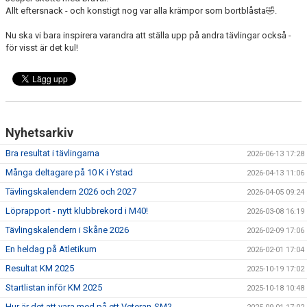
Allt eftersnack - och konstigt nog var alla krämpor som bortblåsta🤣.
Nu ska vi bara inspirera varandra att ställa upp på andra tävlingar också -
för visst är det kul!
Nyhetsarkiv
Bra resultat i tävlingarna
2026-06-13 17:28
Många deltagare på 10 K i Ystad
2026-04-13 11:06
Tävlingskalendern 2026 och 2027
2026-04-05 09:24
Löprapport - nytt klubbrekord i M40!
2026-03-08 16:19
Tävlingskalendern i Skåne 2026
2026-02-09 17:06
En heldag på Atletikum
2026-02-01 17:04
Resultat KM 2025
2025-10-19 17:02
Startlistan inför KM 2025
2025-10-18 10:48
Hur är det att vara med på ett Veteran-SM?