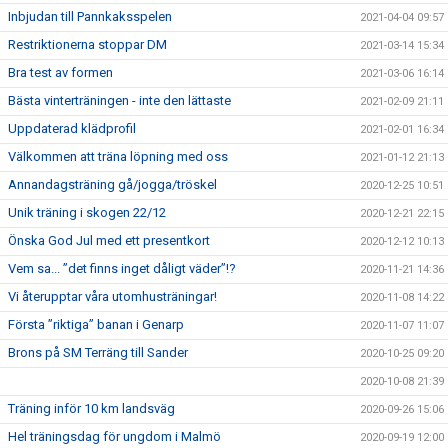
Inbjudan till Pannkaksspelen
2021-04-04 09:57
Restriktionerna stoppar DM
2021-03-14 15:34
Bra test av formen
2021-03-06 16:14
Bästa vinterträningen - inte den lättaste
2021-02-09 21:11
Uppdaterad klädprofil
2021-02-01 16:34
Välkommen att träna löpning med oss
2021-01-12 21:13
Annandagsträning gå/jogga/tröskel
2020-12-25 10:51
Unik träning i skogen 22/12
2020-12-21 22:15
Önska God Jul med ett presentkort
2020-12-12 10:13
Vem sa... ”det finns inget dåligt väder”!?
2020-11-21 14:36
Vi återupptar våra utomhusträningar!
2020-11-08 14:22
Första ”riktiga” banan i Genarp
2020-11-07 11:07
Brons på SM Terräng till Sander
2020-10-25 09:20
2020-10-08 21:39
Träning inför 10 km landsväg
2020-09-26 15:06
Hel träningsdag för ungdom i Malmö
2020-09-19 12:00