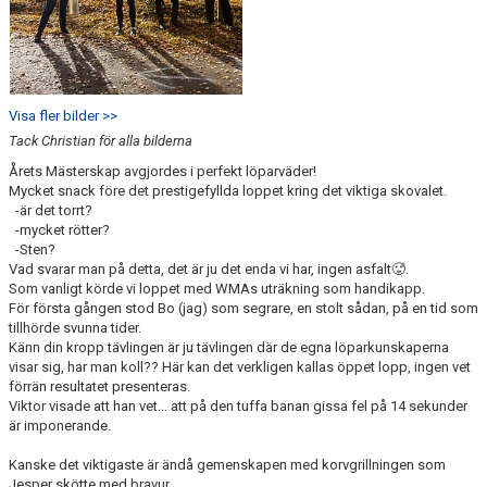
Visa fler bilder >>
Tack Christian för alla bilderna
Årets Mästerskap avgjordes i perfekt löparväder!
Mycket snack före det prestigefyllda loppet kring det viktiga skovalet.
-är det torrt?
-mycket rötter?
-Sten?
Vad svarar man på detta, det är ju det enda vi har, ingen asfalt🥵.
Som vanligt körde vi loppet med WMAs uträkning som handikapp.
För första gången stod Bo (jag) som segrare, en stolt sådan, på en tid som
tillhörde svunna tider.
Känn din kropp tävlingen är ju tävlingen där de egna löparkunskaperna
visar sig, har man koll?? Här kan det verkligen kallas öppet lopp, ingen vet
förrän resultatet presenteras.
Viktor visade att han vet... att på den tuffa banan gissa fel på 14 sekunder
är imponerande.
Kanske det viktigaste är ändå gemenskapen med korvgrillningen som
Jesper skötte med bravur.