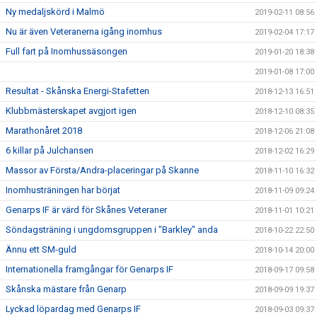
Ny medaljskörd i Malmö
2019-02-11 08:56
Nu är även Veteranerna igång inomhus
2019-02-04 17:17
Full fart på Inomhussäsongen
2019-01-20 18:38
2019-01-08 17:00
Resultat - Skånska Energi-Stafetten
2018-12-13 16:51
Klubbmästerskapet avgjort igen
2018-12-10 08:35
Marathonåret 2018
2018-12-06 21:08
6 killar på Julchansen
2018-12-02 16:29
Massor av Första/Andra-placeringar på Skanne
2018-11-10 16:32
Inomhusträningen har börjat
2018-11-09 09:24
Genarps IF är värd för Skånes Veteraner
2018-11-01 10:21
Söndagsträning i ungdomsgruppen i "Barkley" anda
2018-10-22 22:50
Ännu ett SM-guld
2018-10-14 20:00
Internationella framgångar för Genarps IF
2018-09-17 09:58
Skånska mästare från Genarp
2018-09-09 19:37
Lyckad löpardag med Genarps IF
2018-09-03 09:37