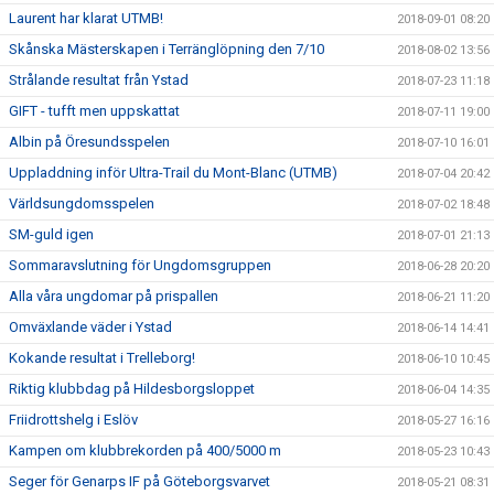
Laurent har klarat UTMB!
2018-09-01 08:20
Skånska Mästerskapen i Terränglöpning den 7/10
2018-08-02 13:56
Strålande resultat från Ystad
2018-07-23 11:18
GIFT - tufft men uppskattat
2018-07-11 19:00
Albin på Öresundsspelen
2018-07-10 16:01
Uppladdning inför Ultra-Trail du Mont-Blanc (UTMB)
2018-07-04 20:42
Världsungdomsspelen
2018-07-02 18:48
SM-guld igen
2018-07-01 21:13
Sommaravslutning för Ungdomsgruppen
2018-06-28 20:20
Alla våra ungdomar på prispallen
2018-06-21 11:20
Omväxlande väder i Ystad
2018-06-14 14:41
Kokande resultat i Trelleborg!
2018-06-10 10:45
Riktig klubbdag på Hildesborgsloppet
2018-06-04 14:35
Friidrottshelg i Eslöv
2018-05-27 16:16
Kampen om klubbrekorden på 400/5000 m
2018-05-23 10:43
Seger för Genarps IF på Göteborgsvarvet
2018-05-21 08:31