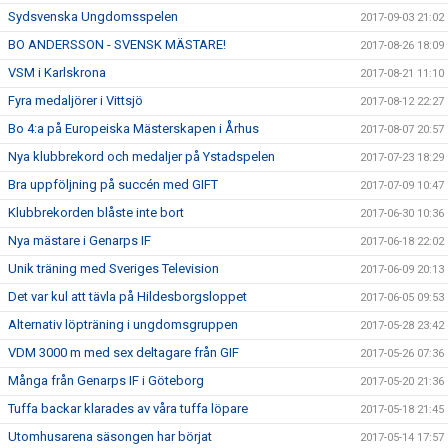
Sydsvenska Ungdomsspelen
2017-09-03 21:02
BO ANDERSSON - SVENSK MÄSTARE!
2017-08-26 18:09
VSM i Karlskrona
2017-08-21 11:10
Fyra medaljörer i Vittsjö
2017-08-12 22:27
Bo 4:a på Europeiska Mästerskapen i Århus
2017-08-07 20:57
Nya klubbrekord och medaljer på Ystadspelen
2017-07-23 18:29
Bra uppföljning på succén med GIFT
2017-07-09 10:47
Klubbrekorden blåste inte bort
2017-06-30 10:36
Nya mästare i Genarps IF
2017-06-18 22:02
Unik träning med Sveriges Television
2017-06-09 20:13
Det var kul att tävla på Hildesborgsloppet
2017-06-05 09:53
Alternativ löpträning i ungdomsgruppen
2017-05-28 23:42
VDM 3000 m med sex deltagare från GIF
2017-05-26 07:36
Många från Genarps IF i Göteborg
2017-05-20 21:36
Tuffa backar klarades av våra tuffa löpare
2017-05-18 21:45
Utomhusarena säsongen har börjat
2017-05-14 17:57