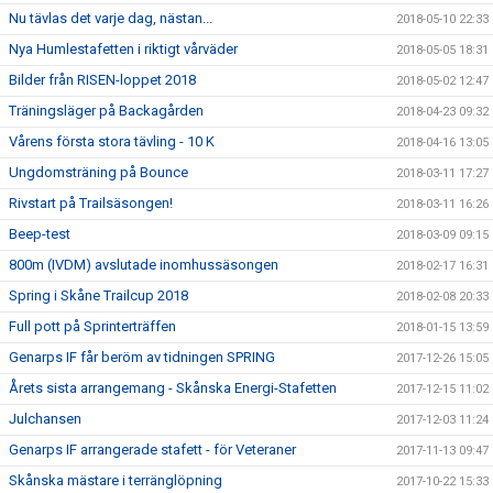
Nu tävlas det varje dag, nästan...
2018-05-10 22:33
Nya Humlestafetten i riktigt vårväder
2018-05-05 18:31
Bilder från RISEN-loppet 2018
2018-05-02 12:47
Träningsläger på Backagården
2018-04-23 09:32
Vårens första stora tävling - 10 K
2018-04-16 13:05
Ungdomsträning på Bounce
2018-03-11 17:27
Rivstart på Trailsäsongen!
2018-03-11 16:26
Beep-test
2018-03-09 09:15
800m (IVDM) avslutade inomhussäsongen
2018-02-17 16:31
Spring i Skåne Trailcup 2018
2018-02-08 20:33
Full pott på Sprinterträffen
2018-01-15 13:59
Genarps IF får beröm av tidningen SPRING
2017-12-26 15:05
Årets sista arrangemang - Skånska Energi-Stafetten
2017-12-15 11:02
Julchansen
2017-12-03 11:24
Genarps IF arrangerade stafett - för Veteraner
2017-11-13 09:47
Skånska mästare i terränglöpning
2017-10-22 15:33