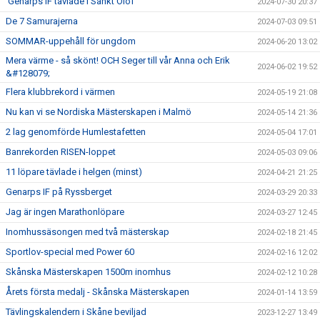
Genarps IF tävlade i Sankt Olof
2024-07-30 20:37
De 7 Samurajerna
2024-07-03 09:51
SOMMAR-uppehåll för ungdom
2024-06-20 13:02
Mera värme - så skönt! OCH Seger till vår Anna och Erik
2024-06-02 19:52
&#128079;
Flera klubbrekord i värmen
2024-05-19 21:08
Nu kan vi se Nordiska Mästerskapen i Malmö
2024-05-14 21:36
2 lag genomförde Humlestafetten
2024-05-04 17:01
Banrekorden RISEN-loppet
2024-05-03 09:06
11 löpare tävlade i helgen (minst)
2024-04-21 21:25
Genarps IF på Ryssberget
2024-03-29 20:33
Jag är ingen Marathonlöpare
2024-03-27 12:45
Inomhussäsongen med två mästerskap
2024-02-18 21:45
Sportlov-special med Power 60
2024-02-16 12:02
Skånska Mästerskapen 1500m inomhus
2024-02-12 10:28
Årets första medalj - Skånska Mästerskapen
2024-01-14 13:59
Tävlingskalendern i Skåne beviljad
2023-12-27 13:49