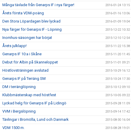
Många tävlade från Genarps IF i nya färger!
2016-01-24 13:15
Årets första VDM-poäng
2016-01-16 13:06
Den Stora Löpardagen blev lyckad
2016-01-09 19:04
Nya färger för Genarps IF - Löpning
2015-12-22 10:32
Inomhus-säsongen har börjat
2015-12-10 12:54
Årets julklapp!
2015-11-22 15:38
Genarps IF 10:a i Skåne
2015-11-20 11:45
Debut för Albin på Skanneloppet
2015-11-01 09:21
Höstlovsträningen avslutad
2015-10-29 16:12
Genarps IF på Terräng SM
2015-10-24 17:30
DM i terränglöpning
2015-10-12 09:10
Klubbmästerskap med höstfest
2015-10-05 09:22
Lyckad helg för Genarps IF på Lidingö
2015-09-28 11:09
VVM i Bergslöpning
2015-09-14 17:42
Tävlingar i Bromölla, Lund och Danmark
2015-08-30 16:04
VDM 1500 m.
2015-08-28 19:01