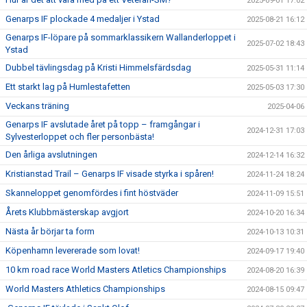
2025-09-01 17:02
Genarps IF plockade 4 medaljer i Ystad
2025-08-21 16:12
Genarps IF-löpare på sommarklassikern Wallanderloppet i
2025-07-02 18:43
Ystad
Dubbel tävlingsdag på Kristi Himmelsfärdsdag
2025-05-31 11:14
Ett starkt lag på Humlestafetten
2025-05-03 17:30
Veckans träning
2025-04-06
Genarps IF avslutade året på topp – framgångar i
2024-12-31 17:03
Sylvesterloppet och fler personbästa!
Den årliga avslutningen
2024-12-14 16:32
Kristianstad Trail – Genarps IF visade styrka i spåren!
2024-11-24 18:24
Skanneloppet genomfördes i fint höstväder
2024-11-09 15:51
Årets Klubbmästerskap avgjort
2024-10-20 16:34
Nästa år börjar ta form
2024-10-13 10:31
Köpenhamn levererade som lovat!
2024-09-17 19:40
10 km road race World Masters Atletics Championships
2024-08-20 16:39
World Masters Athletics Championships
2024-08-15 09:47