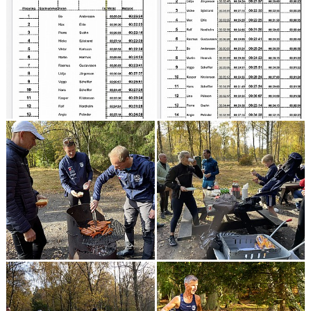
KONTAKT
LÄNKAR
INTERNA TÄVLINGAR
GIFT GENARPS IF TRAIL 2026
ANMÄLAN TILL LÖPGRUPPEN