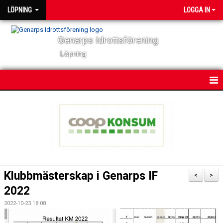
LÖPNING
LOGGA IN
Genarps Idrottsförening
Löpning
HEM
NYHETER
VÅRA TRÄNINGAR
TIDIGARE ARRANGEMANG
Klubbmästerskap i Genarps IF
<
>
VÅRA LÖPARE
2022
2022-10-23 18:08
POWER 60