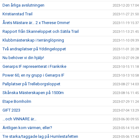
Den årliga avslutningen
2023-12-20 17:04
Kristianstad Trail
2023-11-27 21:50
Årets Mästare är… 2 x Therese Omme!
2023-11-19 15:37
Rapport från Skanneloppet och Sätila Trail
2023-11-13 21:45
Klubbmästerskap i terränglöpning
2023-11-10 09:39
Två andraplatser på Yddingeloppet
2023-11-01 20:28
Nu behöver vi din hjälp!
2023-10-27 09:28
Genarps IF representerat i Frankrike
2023-10-15 11:18
Power 60, en ny grupp i Genarps IF
2023-10-13 10:58
Pallplatser på Trelleborgsloppet
2023-08-27 14:03
Skånska Mästerskapen på 1500m
2023-08-16 11:45
Etape Bornholm
2023-07-29 11:24
GIFT 2023
2023-07-04 13:29
…och VINNARE är…
2023-06-30 09:55
Äntligen kom värmen, eller?
2023-05-14 15:49
Tre starka/taggade lag på Humlestafetten
2023-05-06 17:43