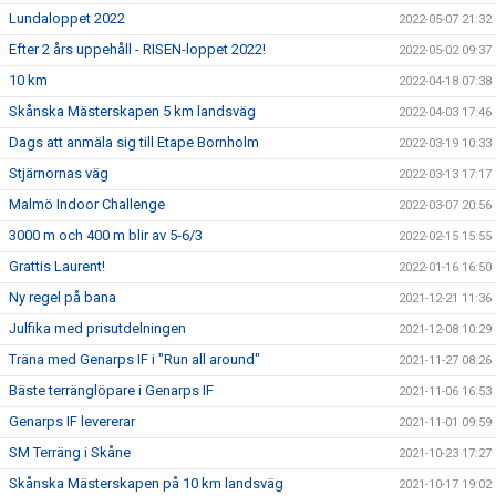
Lundaloppet 2022
2022-05-07 21:32
Efter 2 års uppehåll - RISEN-loppet 2022!
2022-05-02 09:37
10 km
2022-04-18 07:38
Skånska Mästerskapen 5 km landsväg
2022-04-03 17:46
Dags att anmäla sig till Etape Bornholm
2022-03-19 10:33
Stjärnornas väg
2022-03-13 17:17
Malmö Indoor Challenge
2022-03-07 20:56
3000 m och 400 m blir av 5-6/3
2022-02-15 15:55
Grattis Laurent!
2022-01-16 16:50
Ny regel på bana
2021-12-21 11:36
Julfika med prisutdelningen
2021-12-08 10:29
Träna med Genarps IF i "Run all around"
2021-11-27 08:26
Bäste terränglöpare i Genarps IF
2021-11-06 16:53
Genarps IF levererar
2021-11-01 09:59
SM Terräng i Skåne
2021-10-23 17:27
Skånska Mästerskapen på 10 km landsväg
2021-10-17 19:02