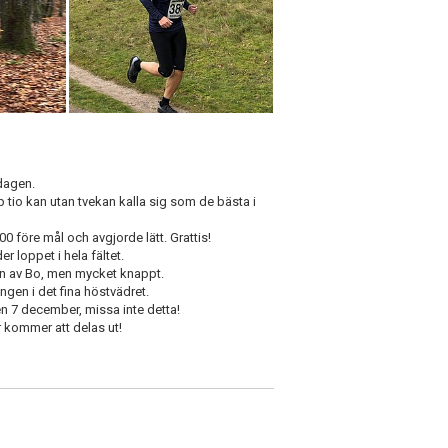
dagen.
p tio kan utan tvekan kalla sig som de bästa i
0 före mål och avgjorde lätt. Grattis!
r loppet i hela fältet.
en av Bo, men mycket knappt.
ingen i det fina höstvädret.
en 7 december, missa inte detta!
 kommer att delas ut!