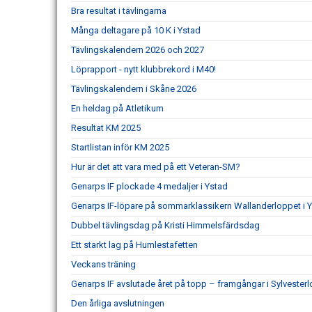
Bra resultat i tävlingarna
Många deltagare på 10 K i Ystad
Tävlingskalendern 2026 och 2027
Löprapport - nytt klubbrekord i M40!
Tävlingskalendern i Skåne 2026
En heldag på Atletikum
Resultat KM 2025
Startlistan inför KM 2025
Hur är det att vara med på ett Veteran-SM?
Genarps IF plockade 4 medaljer i Ystad
Genarps IF-löpare på sommarklassikern Wallanderloppet i 
Dubbel tävlingsdag på Kristi Himmelsfärdsdag
Ett starkt lag på Humlestafetten
Veckans träning
Genarps IF avslutade året på topp – framgångar i Sylvesterl
Den årliga avslutningen