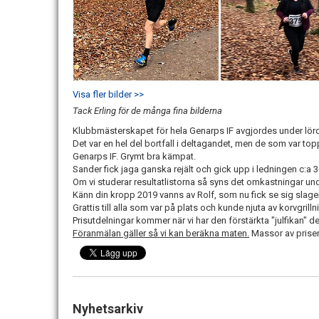
Visa fler bilder >>
Tack Erling för de många fina bilderna
Klubbmästerskapet för hela Genarps IF avgjordes under lör
Det var en hel del bortfall i deltagandet, men de som var top
Genarps IF. Grymt bra kämpat.
Sander fick jaga ganska rejält och gick upp i ledningen c:a 30
Om vi studerar resultatlistorna så syns det omkastningar unde
Känn din kropp 2019 vanns av Rolf, som nu fick se sig slag
Grattis till alla som var på plats och kunde njuta av korvgrilln
Prisutdelningar kommer när vi har den förstärkta "julfikan" d
Föranmälan gäller så vi kan beräkna maten.
Massor av priser
Nyhetsarkiv