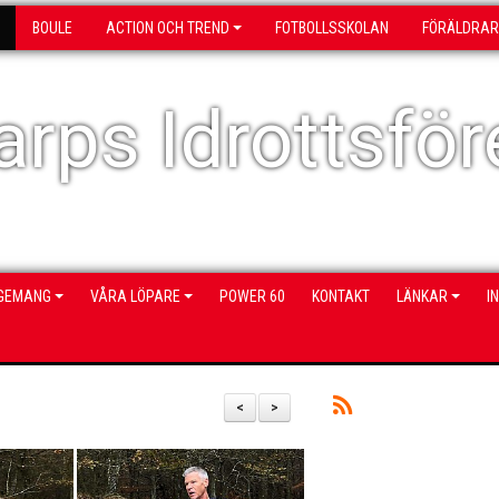
BOULE
ACTION OCH TREND
FOTBOLLSSKOLAN
FÖRÄLDRAR
rps Idrottsför
NGEMANG
VÅRA LÖPARE
POWER 60
KONTAKT
LÄNKAR
I
<
>