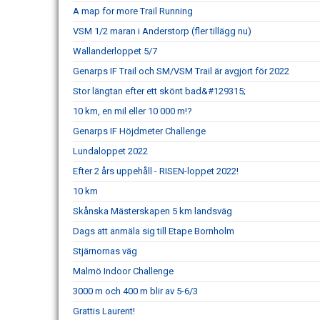
A map for more Trail Running
VSM 1/2 maran i Anderstorp (fler tillägg nu)
Wallanderloppet 5/7
Genarps IF Trail och SM/VSM Trail är avgjort för 2022
Stor längtan efter ett skönt bad&#129315;
10 km, en mil eller 10 000 m!?
Genarps IF Höjdmeter Challenge
Lundaloppet 2022
Efter 2 års uppehåll - RISEN-loppet 2022!
10 km
Skånska Mästerskapen 5 km landsväg
Dags att anmäla sig till Etape Bornholm
Stjärnornas väg
Malmö Indoor Challenge
3000 m och 400 m blir av 5-6/3
Grattis Laurent!