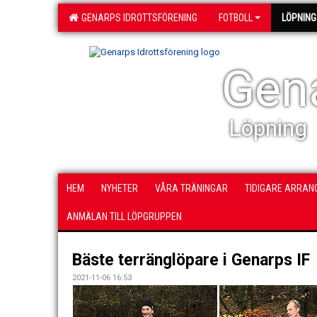
GENARPS IDROTTSFÖRENING
FOTBOLL
LÖPNING
Gena
Löpning
HEM
NYHETER
VÅRA TRÄNINGAR
TIDIGARE ARRA
ANMÄLAN TILL LÖPGRUPPEN
Bäste terränglöpare i Genarps IF
2021-11-06 16:53