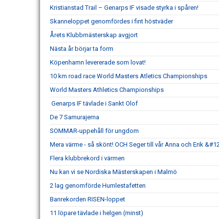
Kristianstad Trail – Genarps IF visade styrka i spåren!
Skanneloppet genomfördes i fint höstväder
Årets Klubbmästerskap avgjort
Nästa år börjar ta form
Köpenhamn levererade som lovat!
10 km road race World Masters Atletics Championships
World Masters Athletics Championships
Genarps IF tävlade i Sankt Olof
De 7 Samurajerna
SOMMAR-uppehåll för ungdom
Mera värme - så skönt! OCH Seger till vår Anna och Erik &#1
Flera klubbrekord i värmen
Nu kan vi se Nordiska Mästerskapen i Malmö
2 lag genomförde Humlestafetten
Banrekorden RISEN-loppet
11 löpare tävlade i helgen (minst)