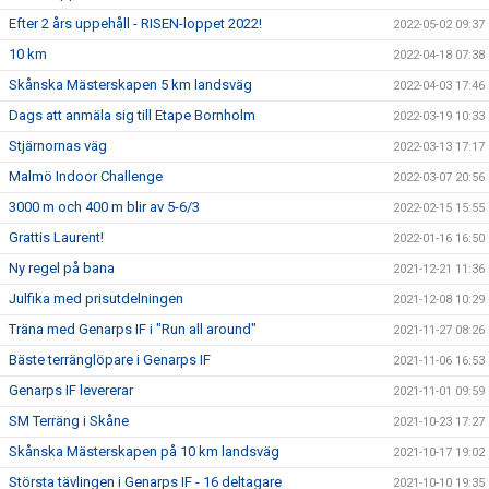
Efter 2 års uppehåll - RISEN-loppet 2022!
2022-05-02 09:37
10 km
2022-04-18 07:38
Skånska Mästerskapen 5 km landsväg
2022-04-03 17:46
Dags att anmäla sig till Etape Bornholm
2022-03-19 10:33
Stjärnornas väg
2022-03-13 17:17
Malmö Indoor Challenge
2022-03-07 20:56
3000 m och 400 m blir av 5-6/3
2022-02-15 15:55
Grattis Laurent!
2022-01-16 16:50
Ny regel på bana
2021-12-21 11:36
Julfika med prisutdelningen
2021-12-08 10:29
Träna med Genarps IF i "Run all around"
2021-11-27 08:26
Bäste terränglöpare i Genarps IF
2021-11-06 16:53
Genarps IF levererar
2021-11-01 09:59
SM Terräng i Skåne
2021-10-23 17:27
Skånska Mästerskapen på 10 km landsväg
2021-10-17 19:02
Största tävlingen i Genarps IF - 16 deltagare
2021-10-10 19:35