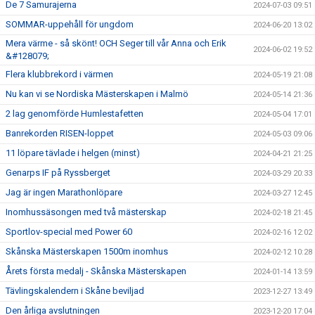
De 7 Samurajerna
2024-07-03 09:51
SOMMAR-uppehåll för ungdom
2024-06-20 13:02
Mera värme - så skönt! OCH Seger till vår Anna och Erik
2024-06-02 19:52
&#128079;
Flera klubbrekord i värmen
2024-05-19 21:08
Nu kan vi se Nordiska Mästerskapen i Malmö
2024-05-14 21:36
2 lag genomförde Humlestafetten
2024-05-04 17:01
Banrekorden RISEN-loppet
2024-05-03 09:06
11 löpare tävlade i helgen (minst)
2024-04-21 21:25
Genarps IF på Ryssberget
2024-03-29 20:33
Jag är ingen Marathonlöpare
2024-03-27 12:45
Inomhussäsongen med två mästerskap
2024-02-18 21:45
Sportlov-special med Power 60
2024-02-16 12:02
Skånska Mästerskapen 1500m inomhus
2024-02-12 10:28
Årets första medalj - Skånska Mästerskapen
2024-01-14 13:59
Tävlingskalendern i Skåne beviljad
2023-12-27 13:49
Den årliga avslutningen
2023-12-20 17:04