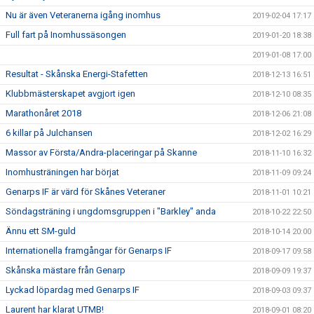
Nu är även Veteranerna igång inomhus
2019-02-04 17:17
Full fart på Inomhussäsongen
2019-01-20 18:38
2019-01-08 17:00
Resultat - Skånska Energi-Stafetten
2018-12-13 16:51
Klubbmästerskapet avgjort igen
2018-12-10 08:35
Marathonåret 2018
2018-12-06 21:08
6 killar på Julchansen
2018-12-02 16:29
Massor av Första/Andra-placeringar på Skanne
2018-11-10 16:32
Inomhusträningen har börjat
2018-11-09 09:24
Genarps IF är värd för Skånes Veteraner
2018-11-01 10:21
Söndagsträning i ungdomsgruppen i "Barkley" anda
2018-10-22 22:50
Ännu ett SM-guld
2018-10-14 20:00
Internationella framgångar för Genarps IF
2018-09-17 09:58
Skånska mästare från Genarp
2018-09-09 19:37
Lyckad löpardag med Genarps IF
2018-09-03 09:37
Laurent har klarat UTMB!
2018-09-01 08:20