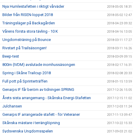
Nya Humlestafetten i riktigt vårväder
2018-05-05 18:31
Bilder från RISEN-loppet 2018
2018-05-02 12:47
Träningsläger på Backagården
2018-04-23 09:32
Vårens första stora tävling - 10 K
2018-04-16 13:05
Ungdomsträning på Bounce
2018-03-11 17:27
Rivstart på Trailsäsongen!
2018-03-11 16:26
Beep-test
2018-03-09 09:15
800m (IVDM) avslutade inomhussäsongen
2018-02-17 16:31
Spring i Skåne Trailcup 2018
2018-02-08 20:33
Full pott på Sprinterträffen
2018-01-15 13:59
Genarps IF får beröm av tidningen SPRING
2017-12-26 15:05
Årets sista arrangemang - Skånska Energi-Stafetten
2017-12-15 11:02
Julchansen
2017-12-03 11:24
Genarps IF arrangerade stafett - för Veteraner
2017-11-13 09:47
Skånska mästare i terränglöpning
2017-10-22 15:33
Sydsvenska Ungdomsspelen
2017-09-03 21:02