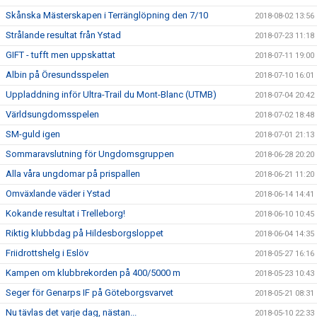
Skånska Mästerskapen i Terränglöpning den 7/10
2018-08-02 13:56
Strålande resultat från Ystad
2018-07-23 11:18
GIFT - tufft men uppskattat
2018-07-11 19:00
Albin på Öresundsspelen
2018-07-10 16:01
Uppladdning inför Ultra-Trail du Mont-Blanc (UTMB)
2018-07-04 20:42
Världsungdomsspelen
2018-07-02 18:48
SM-guld igen
2018-07-01 21:13
Sommaravslutning för Ungdomsgruppen
2018-06-28 20:20
Alla våra ungdomar på prispallen
2018-06-21 11:20
Omväxlande väder i Ystad
2018-06-14 14:41
Kokande resultat i Trelleborg!
2018-06-10 10:45
Riktig klubbdag på Hildesborgsloppet
2018-06-04 14:35
Friidrottshelg i Eslöv
2018-05-27 16:16
Kampen om klubbrekorden på 400/5000 m
2018-05-23 10:43
Seger för Genarps IF på Göteborgsvarvet
2018-05-21 08:31
Nu tävlas det varje dag, nästan...
2018-05-10 22:33