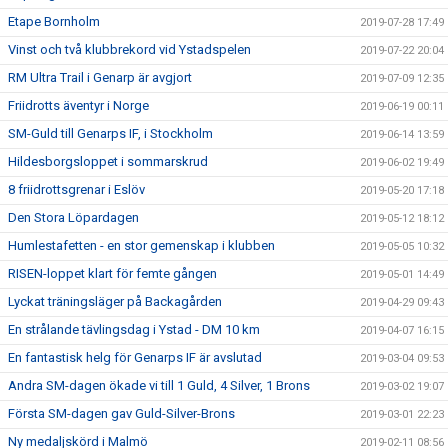
Etape Bornholm
2019-07-28 17:49
Vinst och två klubbrekord vid Ystadspelen
2019-07-22 20:04
RM Ultra Trail i Genarp är avgjort
2019-07-09 12:35
Friidrotts äventyr i Norge
2019-06-19 00:11
SM-Guld till Genarps IF, i Stockholm
2019-06-14 13:59
Hildesborgsloppet i sommarskrud
2019-06-02 19:49
8 friidrottsgrenar i Eslöv
2019-05-20 17:18
Den Stora Löpardagen
2019-05-12 18:12
Humlestafetten - en stor gemenskap i klubben
2019-05-05 10:32
RISEN-loppet klart för femte gången
2019-05-01 14:49
Lyckat träningsläger på Backagården
2019-04-29 09:43
En strålande tävlingsdag i Ystad - DM 10 km
2019-04-07 16:15
En fantastisk helg för Genarps IF är avslutad
2019-03-04 09:53
Andra SM-dagen ökade vi till 1 Guld, 4 Silver, 1 Brons
2019-03-02 19:07
Första SM-dagen gav Guld-Silver-Brons
2019-03-01 22:23
Ny medaljskörd i Malmö
2019-02-11 08:56