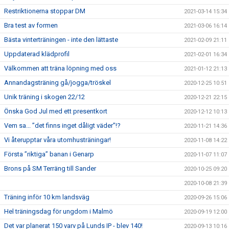
Restriktionerna stoppar DM
2021-03-14 15:34
Bra test av formen
2021-03-06 16:14
Bästa vinterträningen - inte den lättaste
2021-02-09 21:11
Uppdaterad klädprofil
2021-02-01 16:34
Välkommen att träna löpning med oss
2021-01-12 21:13
Annandagsträning gå/jogga/tröskel
2020-12-25 10:51
Unik träning i skogen 22/12
2020-12-21 22:15
Önska God Jul med ett presentkort
2020-12-12 10:13
Vem sa... ”det finns inget dåligt väder”!?
2020-11-21 14:36
Vi återupptar våra utomhusträningar!
2020-11-08 14:22
Första ”riktiga” banan i Genarp
2020-11-07 11:07
Brons på SM Terräng till Sander
2020-10-25 09:20
2020-10-08 21:39
Träning inför 10 km landsväg
2020-09-26 15:06
Hel träningsdag för ungdom i Malmö
2020-09-19 12:00
Det var planerat 150 varv på Lunds IP - blev 140!
2020-09-13 10:16