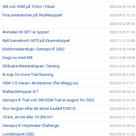
SM och VSM på 10 km i Ystad
2023-04-24 10:18
Fina prestationer på Skrylleloppet!
2023-04-22 16:15
2023-02-22 09:35
Anmälan till GIFT är öppen!
2022-12-29 11:59
Nytt banrekord i M70 på Skanneloppet
2022-11-12 15:00
Klubbmästerskap i Genarps IF 2022
2022-10-23 18:08
Dags nu med KM
2022-10-08 18:00
Skånska Mästerskapen i Terräng
2022-10-02 21:44
A map for more Trail Running
2022-09-28 12:56
VSM 1/2 maran i Anderstorp (fler tillägg nu)
2022-07-14 17:11
Wallanderloppet 5/7
2022-07-06 10:15
Genarps IF Trail och SM/VSM Trail är avgjort för 2022
2022-06-14 21:53
Stor längtan efter ett skönt bad&#129315;
2022-06-05 21:37
10 km, en mil eller 10 000 m!?
2022-05-27 19:55
Genarps IF Höjdmeter Challenge
2022-05-15 09:22
Lundaloppet 2022
2022-05-07 21:32