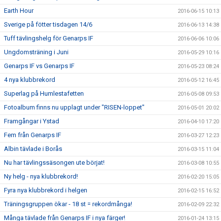
Earth Hour
2016-06-15 10:13
Sverige på fötter tisdagen 14/6
2016-06-13 14:38
Tuff tävlingshelg för Genarps IF
2016-06-06 10:06
Ungdomsträning i Juni
2016-05-29 10:16
Genarps IF vs Genarps IF
2016-05-23 08:24
4 nya klubbrekord
2016-05-12 16:45
Superlag på Humlestafetten
2016-05-08 09:53
Fotoalbum finns nu upplagt under "RISEN-loppet"
2016-05-01 20:02
Framgångar i Ystad
2016-04-10 17:20
Fem från Genarps IF
2016-03-27 12:23
Albin tävlade i Borås
2016-03-15 11:04
Nu har tävlingssäsongen ute börjat!
2016-03-08 10:55
Ny helg - nya klubbrekord!
2016-02-20 15:05
Fyra nya klubbrekord i helgen
2016-02-15 16:52
Träningsgruppen ökar - 18 st = rekordmånga!
2016-02-09 22:32
Många tävlade från Genarps IF i nya färger!
2016-01-24 13:15