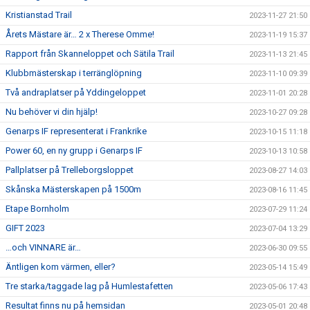
Kristianstad Trail
2023-11-27 21:50
Årets Mästare är… 2 x Therese Omme!
2023-11-19 15:37
Rapport från Skanneloppet och Sätila Trail
2023-11-13 21:45
Klubbmästerskap i terränglöpning
2023-11-10 09:39
Två andraplatser på Yddingeloppet
2023-11-01 20:28
Nu behöver vi din hjälp!
2023-10-27 09:28
Genarps IF representerat i Frankrike
2023-10-15 11:18
Power 60, en ny grupp i Genarps IF
2023-10-13 10:58
Pallplatser på Trelleborgsloppet
2023-08-27 14:03
Skånska Mästerskapen på 1500m
2023-08-16 11:45
Etape Bornholm
2023-07-29 11:24
GIFT 2023
2023-07-04 13:29
…och VINNARE är…
2023-06-30 09:55
Äntligen kom värmen, eller?
2023-05-14 15:49
Tre starka/taggade lag på Humlestafetten
2023-05-06 17:43
Resultat finns nu på hemsidan
2023-05-01 20:48