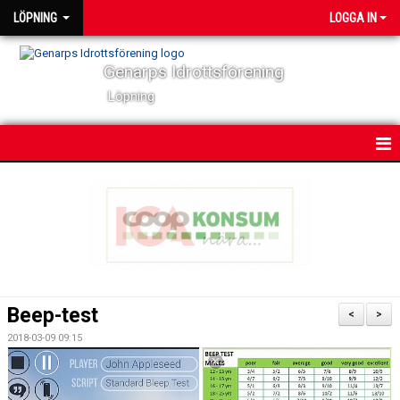
LÖPNING
LOGGA IN
Genarps Idrottsförening
Löpning
HEM
NYHETER
VÅRA TRÄNINGAR
TIDIGARE ARRANGEMANG
Beep-test
<
>
VÅRA LÖPARE
2018-03-09 09:15
POWER 60