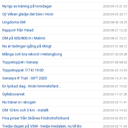
Ny typ av träning på torsdagar
2020-09-10 21:53
Oj! Vilken glädje det blev i Höör
2020-09-05 20:17
Ungdoms-SM
2020-08-30 18:29
Rapport från Ystad
2020-08-27 12:20
DM på 600/800 m i Malmö
2020-08-21 10:21
Nu är tävlingar igång på riktigt
2020-07-31 08:12
Många och bra rekord i Helsingborg
2020-07-20 09:28
Toppeloppet i Genarp
2020-07-08 08:42
Toppeloppet 7/7 kl 19.00
2020-06-25 10:59
Genarps IF Trail - GIFT 2020
2020-06-16 21:45
En lyckad dag - Kristi himmelsfärd...
2020-05-21 19:02
Gyllebovarvet
2020-05-17 07:28
Nu tränar vi i skogen
2020-03-25 11:41
DM 10 km och 3 km - inställt
2020-03-16 14:42
Fina priser från Skånes Friidrottsförbund
2020-03-05 09:21
Tredje dagen på VSM - tredje medaljen, nu till Bo
2020-03-02 11:04