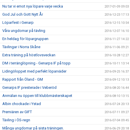
Nu tar vi emot nya löpare varje vecka
2017-01-09 09:03
God Jul och Gott Nytt År
2016-12-23 17:13
Löparfest i Genarp
2016-12-15 10:54
Våra ungdomar på tävling
2016-12-07 16:10
En heldag för löpargruppen
2016-11-27 14:22
Tävlingar i Norra Skåne
2016-11-06 09:21
Extra träning på höstlovsveckan
2016-10-28 12:27
DM i terränglöpning - Genarps IF på topp
2016-10-11 13:14
Lidingöloppet med perfekt löparväder
2016-09-25 16:37
Rapport från Öland - GM
2016-09-12 10:13
Genarps IF presterade i Veberöd
2016-08-20 16:44
Anmälan nu öppen till klubbmästerskapet
2016-08-10 13:15
Albin chockade i Ystad
2016-07-24 20:13
Premiären av GIFT
2016-07-11 09:27
Tävling i ÖS-regn
2016-07-04 09:45
Många ungdomar på sista träningen.
2016-06-29 20:18