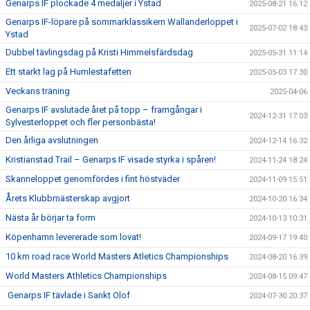
Genarps IF plockade 4 medaljer i Ystad
2025-08-21 16:12
Genarps IF-löpare på sommarklassikern Wallanderloppet i
2025-07-02 18:43
Ystad
Dubbel tävlingsdag på Kristi Himmelsfärdsdag
2025-05-31 11:14
Ett starkt lag på Humlestafetten
2025-05-03 17:30
Veckans träning
2025-04-06
Genarps IF avslutade året på topp – framgångar i
2024-12-31 17:03
Sylvesterloppet och fler personbästa!
Den årliga avslutningen
2024-12-14 16:32
Kristianstad Trail – Genarps IF visade styrka i spåren!
2024-11-24 18:24
Skanneloppet genomfördes i fint höstväder
2024-11-09 15:51
Årets Klubbmästerskap avgjort
2024-10-20 16:34
Nästa år börjar ta form
2024-10-13 10:31
Köpenhamn levererade som lovat!
2024-09-17 19:40
10 km road race World Masters Atletics Championships
2024-08-20 16:39
World Masters Athletics Championships
2024-08-15 09:47
Genarps IF tävlade i Sankt Olof
2024-07-30 20:37