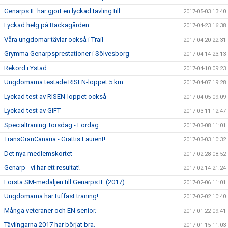
Genarps IF har gjort en lyckad tävling till
2017-05-03 13:40
Lyckad helg på Backagården
2017-04-23 16:38
Våra ungdomar tävlar också i Trail
2017-04-20 22:31
Grymma Genarpsprestationer i Sölvesborg
2017-04-14 23:13
Rekord i Ystad
2017-04-10 09:23
Ungdomarna testade RISEN-loppet 5 km
2017-04-07 19:28
Lyckad test av RISEN-loppet också
2017-04-05 09:09
Lyckad test av GIFT
2017-03-11 12:47
Specialträning Torsdag - Lördag
2017-03-08 11:01
TransGranCanaria - Grattis Laurent!
2017-03-03 10:32
Det nya medlemskortet
2017-02-28 08:52
Genarp - vi har ett resultat!
2017-02-14 21:24
Första SM-medaljen till Genarps IF (2017)
2017-02-06 11:01
Ungdomarna har tuffast träning!
2017-02-02 10:40
Många veteraner och EN senior.
2017-01-22 09:41
Tävlingarna 2017 har börjat bra.
2017-01-15 11:03