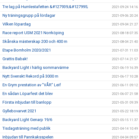
Tre lag på Humlestafetten &#127939;&#127995;
2021-09-24 14:16
Ny träningsgrupp på lördagar
2021-09-06 20:24
Vilken löpardag
2021-09-04 21:27
Race report USM 2021 Norrköping
2021-08-18 07:35
Skånska mästerskap 200 och 400 m
2021-08-04 21:40
Etape Bornholm 2020/2021
2021-07-31 11:03
Grattis Babak!
2021-07-14 21:57
Backyard Light i härlig sommarvärme
2021-06-19 16:39
Nytt Svenskt Rekord på 3000 m
2021-06-17 10:28
En Grym prestation av ”VÅR” Leif
2021-06-11 09:12
En sådan Löparfest det blev
2021-06-07 21:58
Första inbjudan till banlopp
2021-05-31 09:39
Gyllebovarvet 2021
2021-05-22 18:19
Backyard Light Genarp 19/6
2021-05-15 11:37
Tisdagsträning med publik
2021-04-14 10:49
Inbjudan till Pannkaksspelen
2021-04-04 09:57