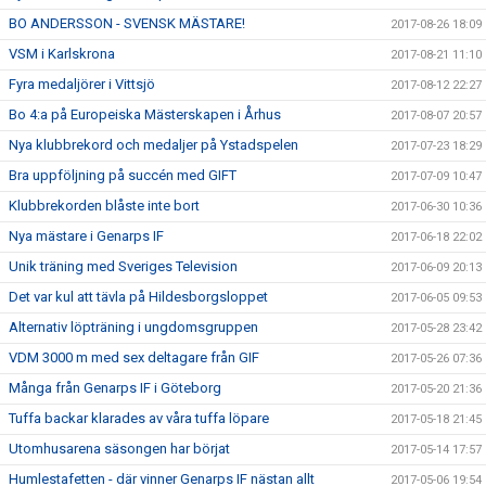
BO ANDERSSON - SVENSK MÄSTARE!
2017-08-26 18:09
VSM i Karlskrona
2017-08-21 11:10
Fyra medaljörer i Vittsjö
2017-08-12 22:27
Bo 4:a på Europeiska Mästerskapen i Århus
2017-08-07 20:57
Nya klubbrekord och medaljer på Ystadspelen
2017-07-23 18:29
Bra uppföljning på succén med GIFT
2017-07-09 10:47
Klubbrekorden blåste inte bort
2017-06-30 10:36
Nya mästare i Genarps IF
2017-06-18 22:02
Unik träning med Sveriges Television
2017-06-09 20:13
Det var kul att tävla på Hildesborgsloppet
2017-06-05 09:53
Alternativ löpträning i ungdomsgruppen
2017-05-28 23:42
VDM 3000 m med sex deltagare från GIF
2017-05-26 07:36
Många från Genarps IF i Göteborg
2017-05-20 21:36
Tuffa backar klarades av våra tuffa löpare
2017-05-18 21:45
Utomhusarena säsongen har börjat
2017-05-14 17:57
Humlestafetten - där vinner Genarps IF nästan allt
2017-05-06 19:54