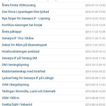
Årets första VDM-poäng
2016-01-16 13:06
Den Stora Löpardagen blev lyckad
2016-01-09 19:04
Nya färger för Genarps IF - Löpning
2015-12-22 10:32
Inomhus-säsongen har börjat
2015-12-10 12:54
Årets julklapp!
2015-11-22 15:38
Genarps IF 10:a i Skåne
2015-11-20 11:45
Debut för Albin på Skanneloppet
2015-11-01 09:21
Höstlovsträningen avslutad
2015-10-29 16:12
Genarps IF på Terräng SM
2015-10-24 17:30
DM i terränglöpning
2015-10-12 09:10
Klubbmästerskap med höstfest
2015-10-05 09:22
Lyckad helg för Genarps IF på Lidingö
2015-09-28 11:09
VVM i Bergslöpning
2015-09-14 17:42
Tävlingar i Bromölla, Lund och Danmark
2015-08-30 16:04
VDM 1500 m.
2015-08-28 19:01
Svettig fight i Veberöd
2015-08-16 09:55