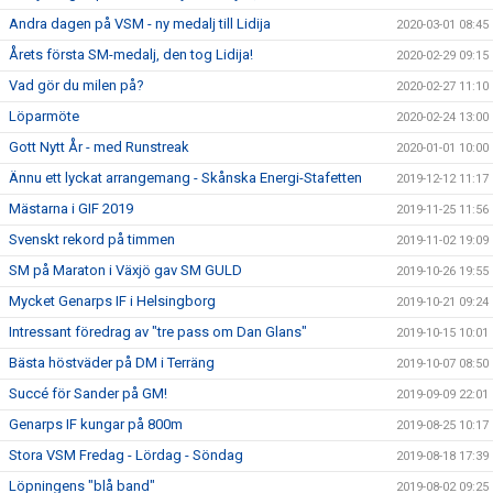
Andra dagen på VSM - ny medalj till Lidija
2020-03-01 08:45
Årets första SM-medalj, den tog Lidija!
2020-02-29 09:15
Vad gör du milen på?
2020-02-27 11:10
Löparmöte
2020-02-24 13:00
Gott Nytt År - med Runstreak
2020-01-01 10:00
Ännu ett lyckat arrangemang - Skånska Energi-Stafetten
2019-12-12 11:17
Mästarna i GIF 2019
2019-11-25 11:56
Svenskt rekord på timmen
2019-11-02 19:09
SM på Maraton i Växjö gav SM GULD
2019-10-26 19:55
Mycket Genarps IF i Helsingborg
2019-10-21 09:24
Intressant föredrag av "tre pass om Dan Glans"
2019-10-15 10:01
Bästa höstväder på DM i Terräng
2019-10-07 08:50
Succé för Sander på GM!
2019-09-09 22:01
Genarps IF kungar på 800m
2019-08-25 10:17
Stora VSM Fredag - Lördag - Söndag
2019-08-18 17:39
Löpningens "blå band"
2019-08-02 09:25