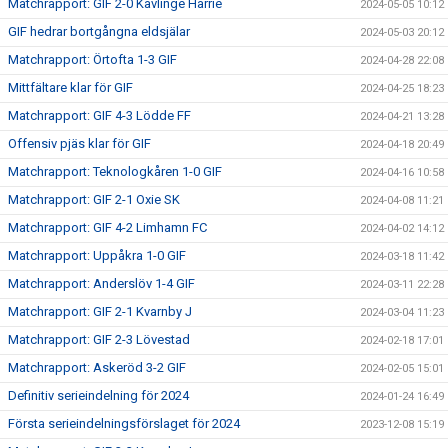
Matchrapport: GIF 2-0 Kävlinge Harrie
2024-05-05 10:12
GIF hedrar bortgångna eldsjälar
2024-05-03 20:12
Matchrapport: Örtofta 1-3 GIF
2024-04-28 22:08
Mittfältare klar för GIF
2024-04-25 18:23
Matchrapport: GIF 4-3 Lödde FF
2024-04-21 13:28
Offensiv pjäs klar för GIF
2024-04-18 20:49
Matchrapport: Teknologkåren 1-0 GIF
2024-04-16 10:58
Matchrapport: GIF 2-1 Oxie SK
2024-04-08 11:21
Matchrapport: GIF 4-2 Limhamn FC
2024-04-02 14:12
Matchrapport: Uppåkra 1-0 GIF
2024-03-18 11:42
Matchrapport: Anderslöv 1-4 GIF
2024-03-11 22:28
Matchrapport: GIF 2-1 Kvarnby J
2024-03-04 11:23
Matchrapport: GIF 2-3 Lövestad
2024-02-18 17:01
Matchrapport: Askeröd 3-2 GIF
2024-02-05 15:01
Definitiv serieindelning för 2024
2024-01-24 16:49
Första serieindelningsförslaget för 2024
2023-12-08 15:19