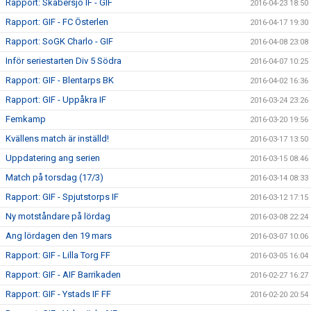
Rapport: Skabersjö IF - GIF
2016-04-23 18:50
Rapport: GIF - FC Österlen
2016-04-17 19:30
Rapport: SoGK Charlo - GIF
2016-04-08 23:08
Inför seriestarten Div 5 Södra
2016-04-07 10:25
Rapport: GIF - Blentarps BK
2016-04-02 16:36
Rapport: GIF - Uppåkra IF
2016-03-24 23:26
Femkamp
2016-03-20 19:56
Kvällens match är inställd!
2016-03-17 13:50
Uppdatering ang serien
2016-03-15 08:46
Match på torsdag (17/3)
2016-03-14 08:33
Rapport: GIF - Spjutstorps IF
2016-03-12 17:15
Ny motståndare på lördag
2016-03-08 22:24
Ang lördagen den 19 mars
2016-03-07 10:06
Rapport: GIF - Lilla Torg FF
2016-03-05 16:04
Rapport: GIF - AIF Barrikaden
2016-02-27 16:27
Rapport: GIF - Ystads IF FF
2016-02-20 20:54