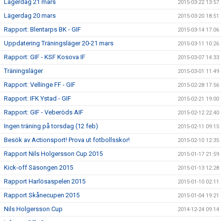
Lägerdag 21 mars
2015-03-22 13:57
Lägerdag 20 mars
2015-03-20 18:51
Rapport: Blentarps BK - GIF
2015-03-14 17:06
Uppdatering Träningsläger 20-21 mars
2015-03-11 10:26
Rapport: GIF - KSF Kosova IF
2015-03-07 14:33
Träningsläger
2015-03-01 11:49
Rapport: Vellinge FF - GIF
2015-02-28 17:56
Rapport: IFK Ystad - GIF
2015-02-21 19:00
Rapport: GIF - Veberöds AIF
2015-02-12 22:40
Ingen träning på torsdag (12 feb)
2015-02-11 09:15
Besök av Actionsport! Prova ut fotbollsskor!
2015-02-10 12:35
Rapport Nils Holgersson Cup 2015
2015-01-17 21:59
Kick-off Säsongen 2015
2015-01-13 12:28
Rapport Harlösaspelen 2015
2015-01-10 02:11
Rapport Skånecupen 2015
2015-01-04 19:21
Nils Holgersson Cup
2014-12-24 09:14