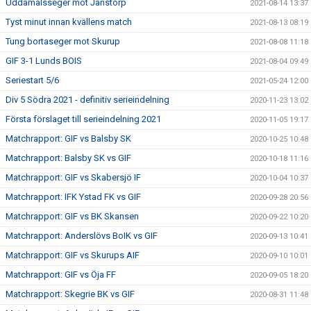
Uddamålsseger mot Janstorp
2021-08-14 13:37
Tyst minut innan kvällens match
2021-08-13 08:19
Tung bortaseger mot Skurup
2021-08-08 11:18
GIF 3-1 Lunds BOIS
2021-08-04 09:49
Seriestart 5/6
2021-05-24 12:00
Div 5 Södra 2021 - definitiv serieindelning
2020-11-23 13:02
Första förslaget till serieindelning 2021
2020-11-05 19:17
Matchrapport: GIF vs Balsby SK
2020-10-25 10:48
Matchrapport: Balsby SK vs GIF
2020-10-18 11:16
Matchrapport: GIF vs Skabersjö IF
2020-10-04 10:37
Matchrapport: IFK Ystad FK vs GIF
2020-09-28 20:56
Matchrapport: GIF vs BK Skansen
2020-09-22 10:20
Matchrapport: Anderslövs BoIK vs GIF
2020-09-13 10:41
Matchrapport: GIF vs Skurups AIF
2020-09-10 10:01
Matchrapport: GIF vs Öja FF
2020-09-05 18:20
Matchrapport: Skegrie BK vs GIF
2020-08-31 11:48