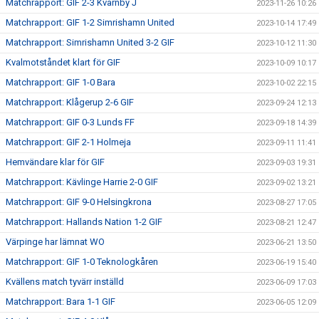
Matchrapport: GIF 2-3 Kvarnby J
2023-11-26 10:26
Matchrapport: GIF 1-2 Simrishamn United
2023-10-14 17:49
Matchrapport: Simrishamn United 3-2 GIF
2023-10-12 11:30
Kvalmotståndet klart för GIF
2023-10-09 10:17
Matchrapport: GIF 1-0 Bara
2023-10-02 22:15
Matchrapport: Klågerup 2-6 GIF
2023-09-24 12:13
Matchrapport: GIF 0-3 Lunds FF
2023-09-18 14:39
Matchrapport: GIF 2-1 Holmeja
2023-09-11 11:41
Hemvändare klar för GIF
2023-09-03 19:31
Matchrapport: Kävlinge Harrie 2-0 GIF
2023-09-02 13:21
Matchrapport: GIF 9-0 Helsingkrona
2023-08-27 17:05
Matchrapport: Hallands Nation 1-2 GIF
2023-08-21 12:47
Värpinge har lämnat WO
2023-06-21 13:50
Matchrapport: GIF 1-0 Teknologkåren
2023-06-19 15:40
Kvällens match tyvärr inställd
2023-06-09 17:03
Matchrapport: Bara 1-1 GIF
2023-06-05 12:09