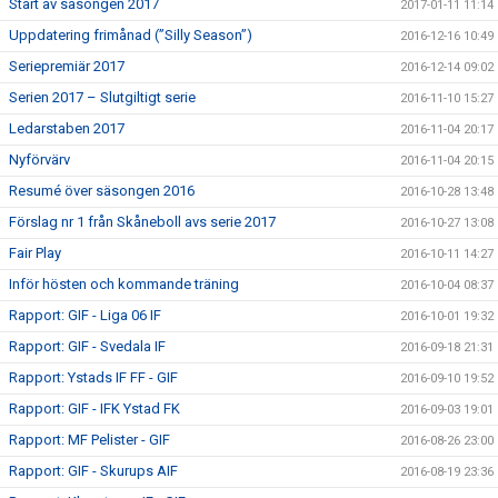
Start av säsongen 2017
2017-01-11 11:14
Uppdatering frimånad (”Silly Season”)
2016-12-16 10:49
Seriepremiär 2017
2016-12-14 09:02
Serien 2017 – Slutgiltigt serie
2016-11-10 15:27
Ledarstaben 2017
2016-11-04 20:17
Nyförvärv
2016-11-04 20:15
Resumé över säsongen 2016
2016-10-28 13:48
Förslag nr 1 från Skåneboll avs serie 2017
2016-10-27 13:08
Fair Play
2016-10-11 14:27
Inför hösten och kommande träning
2016-10-04 08:37
Rapport: GIF - Liga 06 IF
2016-10-01 19:32
Rapport: GIF - Svedala IF
2016-09-18 21:31
Rapport: Ystads IF FF - GIF
2016-09-10 19:52
Rapport: GIF - IFK Ystad FK
2016-09-03 19:01
Rapport: MF Pelister - GIF
2016-08-26 23:00
Rapport: GIF - Skurups AIF
2016-08-19 23:36