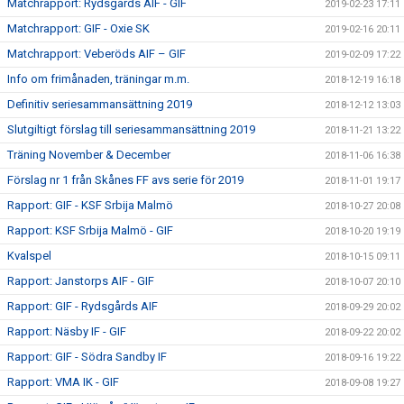
Matchrapport: Rydsgårds AIF - GIF
2019-02-23 17:11
Matchrapport: GIF - Oxie SK
2019-02-16 20:11
Matchrapport: Veberöds AIF – GIF
2019-02-09 17:22
Info om frimånaden, träningar m.m.
2018-12-19 16:18
Definitiv seriesammansättning 2019
2018-12-12 13:03
Slutgiltigt förslag till seriesammansättning 2019
2018-11-21 13:22
Träning November & December
2018-11-06 16:38
Förslag nr 1 från Skånes FF avs serie för 2019
2018-11-01 19:17
Rapport: GIF - KSF Srbija Malmö
2018-10-27 20:08
Rapport: KSF Srbija Malmö - GIF
2018-10-20 19:19
Kvalspel
2018-10-15 09:11
Rapport: Janstorps AIF - GIF
2018-10-07 20:10
Rapport: GIF - Rydsgårds AIF
2018-09-29 20:02
Rapport: Näsby IF - GIF
2018-09-22 20:02
Rapport: GIF - Södra Sandby IF
2018-09-16 19:22
Rapport: VMA IK - GIF
2018-09-08 19:27