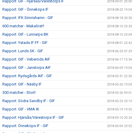
Rapport: GIF - Hjärsås/Värestorps IF
2018-09-01 20:00
Rapport: GIF - Önneköps IF
2018-08-25 19:04
Rapport: IFK Simrishamn - GIF
2018-08-18 20:30
600 matcher - Makalöst!!
2018-08-10 23:33
Rapport: GIF - Lunnarps BK
2018-08-10 23:04
Rapport: Ystads IF FF - GIF
2018-08-01 22:42
Rapport: Lunds SK - GIF
2018-06-23 07:29
Rapport: GIF - Veberöds AIF
2018-06-17 15:34
Rapport: GIF - Janstorps AIF
2018-06-09 19:04
Rapport: Rydsgårds AIF - GIF
2018-05-31 22:50
Rapport: GIF - Näsby IF
2018-05-26 19:03
300 matcher - Stort!
2018-05-26 09:01
Rapport: Södra Sandby IF - GIF
2018-05-23 23:10
Rapport: GIF - VMA IK
2018-05-19 19:55
Rapport: Hjärsås/Värestorps IF - GIF
2018-05-10 20:24
Rapport: Önneköps IF - GIF
2018-05-04 23:02