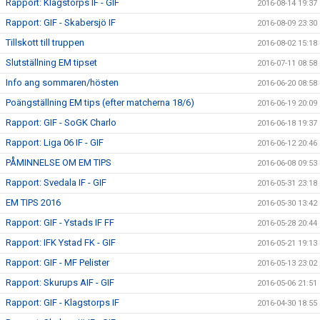
Rapport: Klagstorps IF - GIF
2016-08-14 19:37
Rapport: GIF - Skabersjö IF
2016-08-09 23:30
Tillskott till truppen
2016-08-02 15:18
Slutställning EM tipset
2016-07-11 08:58
Info ang sommaren/hösten
2016-06-20 08:58
Poängställning EM tips (efter matcherna 18/6)
2016-06-19 20:09
Rapport: GIF - SoGK Charlo
2016-06-18 19:37
Rapport: Liga 06 IF - GIF
2016-06-12 20:46
PÅMINNELSE OM EM TIPS
2016-06-08 09:53
Rapport: Svedala IF - GIF
2016-05-31 23:18
EM TIPS 2016
2016-05-30 13:42
Rapport: GIF - Ystads IF FF
2016-05-28 20:44
Rapport: IFK Ystad FK - GIF
2016-05-21 19:13
Rapport: GIF - MF Pelister
2016-05-13 23:02
Rapport: Skurups AIF - GIF
2016-05-06 21:51
Rapport: GIF - Klagstorps IF
2016-04-30 18:55