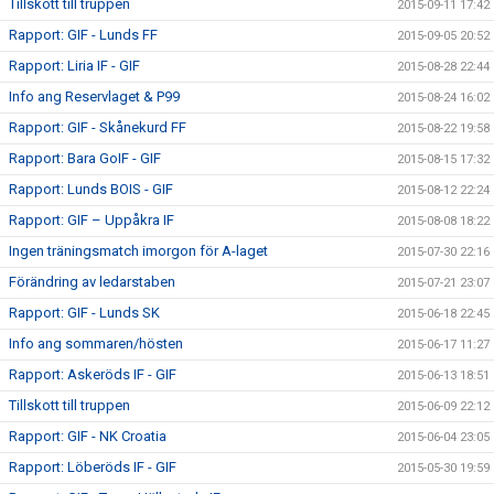
Tillskott till truppen
2015-09-11 17:42
Rapport: GIF - Lunds FF
2015-09-05 20:52
Rapport: Liria IF - GIF
2015-08-28 22:44
Info ang Reservlaget & P99
2015-08-24 16:02
Rapport: GIF - Skånekurd FF
2015-08-22 19:58
Rapport: Bara GoIF - GIF
2015-08-15 17:32
Rapport: Lunds BOIS - GIF
2015-08-12 22:24
Rapport: GIF – Uppåkra IF
2015-08-08 18:22
Ingen träningsmatch imorgon för A-laget
2015-07-30 22:16
Förändring av ledarstaben
2015-07-21 23:07
Rapport: GIF - Lunds SK
2015-06-18 22:45
Info ang sommaren/hösten
2015-06-17 11:27
Rapport: Askeröds IF - GIF
2015-06-13 18:51
Tillskott till truppen
2015-06-09 22:12
Rapport: GIF - NK Croatia
2015-06-04 23:05
Rapport: Löberöds IF - GIF
2015-05-30 19:59