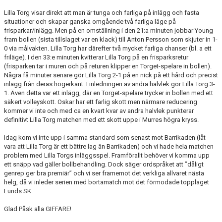
MATCHER
Lilla Torg visar direkt att man är tunga och farliga på inlägg och fasta
situationer och skapar ganska omgående två farliga läge på
EKEVALLEN IP
frisparkar/inlägg. Men på en omställning i den 21:a minuten jobbar Young
fram bollen (sista tillslaget var en klack) till Anton Persson som skjuter in 1-
0 via målvakten. Lilla Torg har därefter två mycket farliga chanser (bl. a ett
DOKUMENT
friläge). I den 33:e minuten kvitterar Lilla Torg på en frisparksretur
(frisparken tar i muren och på returen klipper en Torget-spelare in bollen).
BILDER
Några få minuter senare gör Lilla Torg 2-1 på en nick på ett hård och precist
inlägg från deras högerkant. I inledningen av andra halvlek gör Lilla Torg 3-
STATISTIK
1. Även detta var ett inlägg, där en Torget-spelare trycker in bollen med ett
säkert volleyskott. Oskar har ett farlig skott men närmare reducering
kommer vi inte och med ca en kvart kvar av andra halvlek punkterar
ÅRSKORT A-LAG 2026
definitivt Lilla Torg matchen med ett skott uppe i Murres högra kryss.
Idag kom vi inte upp i samma standard som senast mot Barrikaden (låt
vara att Lilla Torg är ett bättre lag än Barrikaden) och vi hade hela matchen
problem med Lilla Torgs inläggsspel. Framförallt behöver vi komma upp
ett snäpp vad gäller bollbehandling. Dock säger ordspråket att ”dåligt
genrep ger bra premiär” och vi ser framemot det verkliga allvaret nästa
helg, då vi inleder serien med bortamatch mot det förmodade topplaget
Lunds SK.
Glad Påsk alla GIFFARE!