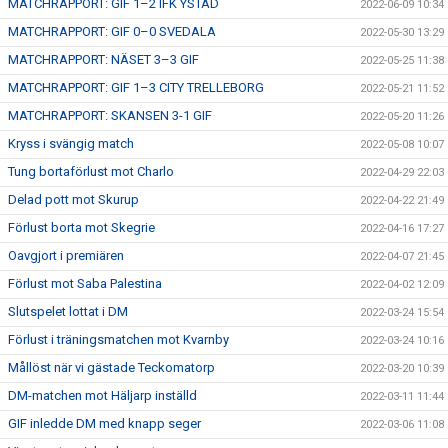
MATCHRAPPORT: GIF 1–2 IFK YSTAD
2022-06-09 10:34
MATCHRAPPORT: GIF 0–0 SVEDALA
2022-05-30 13:29
MATCHRAPPORT: NÄSET 3–3 GIF
2022-05-25 11:38
MATCHRAPPORT: GIF 1–3 CITY TRELLEBORG
2022-05-21 11:52
MATCHRAPPORT: SKANSEN 3-1 GIF
2022-05-20 11:26
Kryss i svängig match
2022-05-08 10:07
Tung bortaförlust mot Charlo
2022-04-29 22:03
Delad pott mot Skurup
2022-04-22 21:49
Förlust borta mot Skegrie
2022-04-16 17:27
Oavgjort i premiären
2022-04-07 21:45
Förlust mot Saba Palestina
2022-04-02 12:09
Slutspelet lottat i DM
2022-03-24 15:54
Förlust i träningsmatchen mot Kvarnby
2022-03-24 10:16
Mållöst när vi gästade Teckomatorp
2022-03-20 10:39
DM-matchen mot Häljarp inställd
2022-03-11 11:44
GIF inledde DM med knapp seger
2022-03-06 11:08