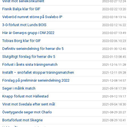
Vinst mot seriekonkurrent
2022-02-27 12:24
Fisnik Balija klar för GIF
2022-02-22 13:20
Veberöd numret större på Svalebo IP
2022-02-18 13:16
3-0-förlust mot Lunds BOIS
2022-02-12 16:22
Här är Genarps grupp i DM 2022
2022-02-07 13:49
Tobias Borg klar för GIF
2022-02-06 10:23
Definitiv serieindelning för herrar div 5
2022-01-30 12:45
Slutgiltigt förslag för herrar div 5
2022-01-13 08:45
Förlust i årets sista träningsmatch
2021-12-16 11:28
Inställt – snöfallet stoppar träningsmatchen
2021-12-11 09:28
Förslag på preliminär serieindelning 2022
2021-12-08 14:57
Seger i målrik match
2021-09-18 17:39
Knapp förlust mot Hällestad
2021-09-12 19:17
Vinst mot Svedala efter sent mål
2021-09-04 18:30
Övertygande seger mot Charlo
2021-08-29 20:27
Bortaförlust mot Skegrie
2021-08-29 10:41