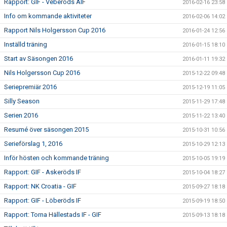
Rapport: GIF - Veberöds AIF
2016-02-16 23:58
Info om kommande aktiviteter
2016-02-06 14:02
Rapport Nils Holgersson Cup 2016
2016-01-24 12:56
Inställd träning
2016-01-15 18:10
Start av Säsongen 2016
2016-01-11 19:32
Nils Holgersson Cup 2016
2015-12-22 09:48
Seriepremiär 2016
2015-12-19 11:05
Silly Season
2015-11-29 17:48
Serien 2016
2015-11-22 13:40
Resumé över säsongen 2015
2015-10-31 10:56
Serieförslag 1, 2016
2015-10-29 12:13
Inför hösten och kommande träning
2015-10-05 19:19
Rapport: GIF - Askeröds IF
2015-10-04 18:27
Rapport: NK Croatia - GIF
2015-09-27 18:18
Rapport: GIF - Löberöds IF
2015-09-19 18:50
Rapport: Torna Hällestads IF - GIF
2015-09-13 18:18