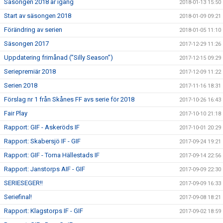
Säsongen 2018 är igång
2018-01-13 15:50
Start av säsongen 2018
2018-01-09 09:21
Förändring av serien
2018-01-05 11:10
Säsongen 2017
2017-12-29 11:26
Uppdatering frimånad (”Silly Season”)
2017-12-15 09:29
Seriepremiär 2018
2017-12-09 11:22
Serien 2018
2017-11-16 18:31
Förslag nr 1 från Skånes FF avs serie för 2018
2017-10-26 16:43
Fair Play
2017-10-10 21:18
Rapport: GIF - Askeröds IF
2017-10-01 20:29
Rapport: Skabersjö IF - GIF
2017-09-24 19:21
Rapport: GIF - Torna Hällestads IF
2017-09-14 22:56
Rapport: Janstorps AIF - GIF
2017-09-09 22:30
SERIESEGER!!
2017-09-09 16:33
Seriefinal!
2017-09-08 18:21
Rapport: Klagstorps IF - GIF
2017-09-02 18:59