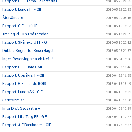
Rapport: GIF - Torna Hällestads IF
2015-05-26 22:55
Rapport: Lunds FF - GIF
2015-05-22 22:23
Återvändare
2015-05-20 08:46
Rapport: GIF - Liria IF
2015-05-16 18:13
Träning kl 10 nu på torsdag!
2015-05-12 22:11
Rapport: Skånekurd FF - GIF
2015-05-10 20:42
Dubbla Segrar för Reservlaget...
2015-05-08 21:37
Ingen Reservlagsmatch ikväll!!
2015-05-04 15:26
Rapport: GIF - Bara GoIF
2015-05-02 18:46
Rapport: Uppåkra IF - GIF
2015-04-25 16:55
Rapport: GIF - Lunds BOIS
2015-04-18 18:19
Rapport: Lunds SK - GIF
2015-04-11 18:02
Seriepremiär!!
2015-04-11 10:50
Inför Div.5 Sydvästra A
2015-04-08 13:29
Rapport: Lilla Torg FF - GIF
2015-04-04 17:27
Rapport: AIF Barrikaden - GIF
2015-03-28 15:37