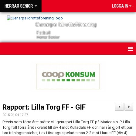
HERRAR SENIOR
LOGGA IN
Genarps Idrottsförening
Fotboll
Herrar Senior
HEM
NYHETER
KONTAKT
KALENDER
Rapport: Lilla Torg FF - GIF
<
>
TRUPPEN
2015-04-04 17:27
Precis som förra året mötte vi i genrepet Lilla Torg FF på Mariedals IP. Lilla
SERIER
Torg föll förra året i kvalet till div 4 mot Kulladals FF och har i år gjort ett par
bra träningsmatcher, t ex i tisdags spelade man 2-2 mot Harrie FF (div 4).