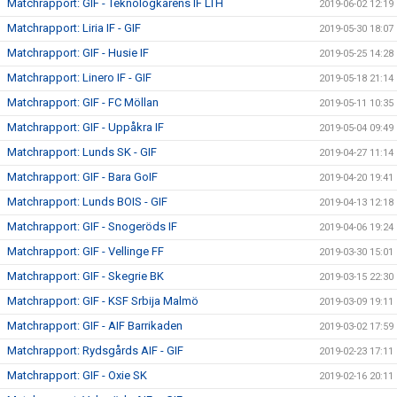
Matchrapport: GIF - Teknologkårens IF LTH
2019-06-02 12:19
Matchrapport: Liria IF - GIF
2019-05-30 18:07
Matchrapport: GIF - Husie IF
2019-05-25 14:28
Matchrapport: Linero IF - GIF
2019-05-18 21:14
Matchrapport: GIF - FC Möllan
2019-05-11 10:35
Matchrapport: GIF - Uppåkra IF
2019-05-04 09:49
Matchrapport: Lunds SK - GIF
2019-04-27 11:14
Matchrapport: GIF - Bara GoIF
2019-04-20 19:41
Matchrapport: Lunds BOIS - GIF
2019-04-13 12:18
Matchrapport: GIF - Snogeröds IF
2019-04-06 19:24
Matchrapport: GIF - Vellinge FF
2019-03-30 15:01
Matchrapport: GIF - Skegrie BK
2019-03-15 22:30
Matchrapport: GIF - KSF Srbija Malmö
2019-03-09 19:11
Matchrapport: GIF - AIF Barrikaden
2019-03-02 17:59
Matchrapport: Rydsgårds AIF - GIF
2019-02-23 17:11
Matchrapport: GIF - Oxie SK
2019-02-16 20:11