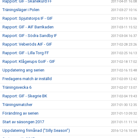
Rapport: GIF - Skånekurd FF
2017-04-01 16:08
Träningsläger i Polen
2017-03-27 10:16
Rapport: Spjutstorps IF - GIF
2017-03-19 15:56
Rapport: GIF - AIF Barrikaden
2017-03-11 15:52
Rapport: GIF - Södra Sandby IF
2017-03-04 16:37
Rapport: Veberöds AIF - GIF
2017-02-28 23:26
Rapport: GIF - Lilla Torg FF
2017-02-25 16:13
Rapport: Klågerups GoIF - GIF
2017-02-18 17:02
Uppdatering ang serien
2017-02-16 15:48
Fredagens match är inställd
2017-02-09 12:42
Träningsvecka 6
2017-02-07 13:07
Rapport: GIF - Skegrie BK
2017-02-04 19:43
Träningsmatcher
2017-01-30 12:35
Förändring av serien
2017-01-13 09:32
Start av säsongen 2017
2017-01-11 11:14
Uppdatering frimånad (”Silly Season”)
2016-12-16 10:49