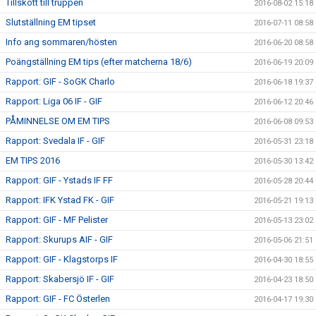
Tillskott till truppen
2016-08-02 15:18
Slutställning EM tipset
2016-07-11 08:58
Info ang sommaren/hösten
2016-06-20 08:58
Poängställning EM tips (efter matcherna 18/6)
2016-06-19 20:09
Rapport: GIF - SoGK Charlo
2016-06-18 19:37
Rapport: Liga 06 IF - GIF
2016-06-12 20:46
PÅMINNELSE OM EM TIPS
2016-06-08 09:53
Rapport: Svedala IF - GIF
2016-05-31 23:18
EM TIPS 2016
2016-05-30 13:42
Rapport: GIF - Ystads IF FF
2016-05-28 20:44
Rapport: IFK Ystad FK - GIF
2016-05-21 19:13
Rapport: GIF - MF Pelister
2016-05-13 23:02
Rapport: Skurups AIF - GIF
2016-05-06 21:51
Rapport: GIF - Klagstorps IF
2016-04-30 18:55
Rapport: Skabersjö IF - GIF
2016-04-23 18:50
Rapport: GIF - FC Österlen
2016-04-17 19:30