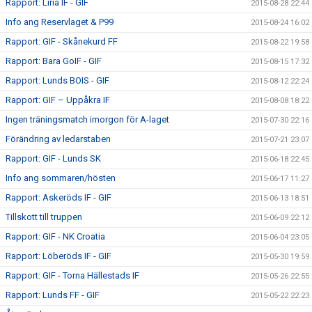
Rapport: Liria IF - GIF
2015-08-28 22:44
Info ang Reservlaget & P99
2015-08-24 16:02
Rapport: GIF - Skånekurd FF
2015-08-22 19:58
Rapport: Bara GoIF - GIF
2015-08-15 17:32
Rapport: Lunds BOIS - GIF
2015-08-12 22:24
Rapport: GIF – Uppåkra IF
2015-08-08 18:22
Ingen träningsmatch imorgon för A-laget
2015-07-30 22:16
Förändring av ledarstaben
2015-07-21 23:07
Rapport: GIF - Lunds SK
2015-06-18 22:45
Info ang sommaren/hösten
2015-06-17 11:27
Rapport: Askeröds IF - GIF
2015-06-13 18:51
Tillskott till truppen
2015-06-09 22:12
Rapport: GIF - NK Croatia
2015-06-04 23:05
Rapport: Löberöds IF - GIF
2015-05-30 19:59
Rapport: GIF - Torna Hällestads IF
2015-05-26 22:55
Rapport: Lunds FF - GIF
2015-05-22 22:23