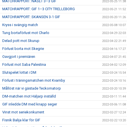
MATCHRAPPORT: NÄSET 3–3 GIF
2022-05-25 11:38
MATCHRAPPORT: GIF 1–3 CITY TRELLEBORG
2022-05-21 11:52
MATCHRAPPORT: SKANSEN 3-1 GIF
2022-05-20 11:26
Kryss i svängig match
2022-05-08 10:07
Tung bortaförlust mot Charlo
2022-04-29 22:03
Delad pott mot Skurup
2022-04-22 21:49
Förlust borta mot Skegrie
2022-04-16 17:27
Oavgjort i premiären
2022-04-07 21:45
Förlust mot Saba Palestina
2022-04-02 12:09
Slutspelet lottat i DM
2022-03-24 15:54
Förlust i träningsmatchen mot Kvarnby
2022-03-24 10:16
Mållöst när vi gästade Teckomatorp
2022-03-20 10:39
DM-matchen mot Häljarp inställd
2022-03-11 11:44
GIF inledde DM med knapp seger
2022-03-06 11:08
Vinst mot seriekonkurrent
2022-02-27 12:24
Fisnik Balija klar för GIF
2022-02-22 13:20