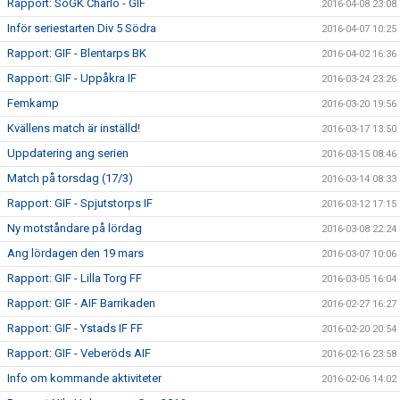
Rapport: SoGK Charlo - GIF
2016-04-08 23:08
Inför seriestarten Div 5 Södra
2016-04-07 10:25
Rapport: GIF - Blentarps BK
2016-04-02 16:36
Rapport: GIF - Uppåkra IF
2016-03-24 23:26
Femkamp
2016-03-20 19:56
Kvällens match är inställd!
2016-03-17 13:50
Uppdatering ang serien
2016-03-15 08:46
Match på torsdag (17/3)
2016-03-14 08:33
Rapport: GIF - Spjutstorps IF
2016-03-12 17:15
Ny motståndare på lördag
2016-03-08 22:24
Ang lördagen den 19 mars
2016-03-07 10:06
Rapport: GIF - Lilla Torg FF
2016-03-05 16:04
Rapport: GIF - AIF Barrikaden
2016-02-27 16:27
Rapport: GIF - Ystads IF FF
2016-02-20 20:54
Rapport: GIF - Veberöds AIF
2016-02-16 23:58
Info om kommande aktiviteter
2016-02-06 14:02