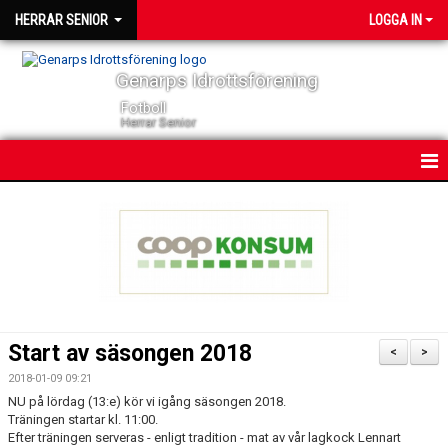
HERRAR SENIOR
LOGGA IN
Genarps Idrottsförening
Fotboll
Herrar Senior
HEM
NYHETER
KONTAKT
KALENDER
Start av säsongen 2018
<
>
TRUPPEN
2018-01-09 09:21
NU på lördag (13:e) kör vi igång säsongen 2018.
SERIER
Träningen startar kl. 11:00.
Efter träningen serveras - enligt tradition - mat av vår lagkock Lennart