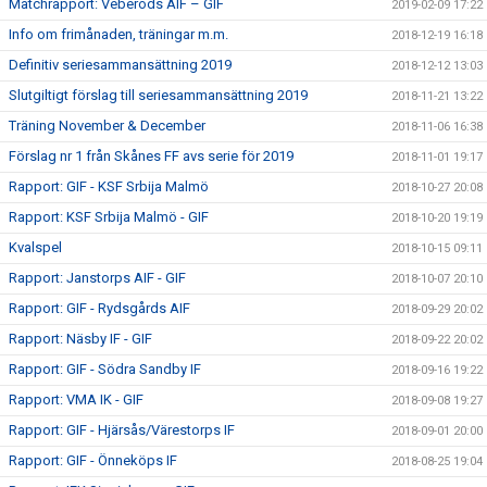
Matchrapport: Veberöds AIF – GIF
2019-02-09 17:22
Info om frimånaden, träningar m.m.
2018-12-19 16:18
Definitiv seriesammansättning 2019
2018-12-12 13:03
Slutgiltigt förslag till seriesammansättning 2019
2018-11-21 13:22
Träning November & December
2018-11-06 16:38
Förslag nr 1 från Skånes FF avs serie för 2019
2018-11-01 19:17
Rapport: GIF - KSF Srbija Malmö
2018-10-27 20:08
Rapport: KSF Srbija Malmö - GIF
2018-10-20 19:19
Kvalspel
2018-10-15 09:11
Rapport: Janstorps AIF - GIF
2018-10-07 20:10
Rapport: GIF - Rydsgårds AIF
2018-09-29 20:02
Rapport: Näsby IF - GIF
2018-09-22 20:02
Rapport: GIF - Södra Sandby IF
2018-09-16 19:22
Rapport: VMA IK - GIF
2018-09-08 19:27
Rapport: GIF - Hjärsås/Värestorps IF
2018-09-01 20:00
Rapport: GIF - Önneköps IF
2018-08-25 19:04