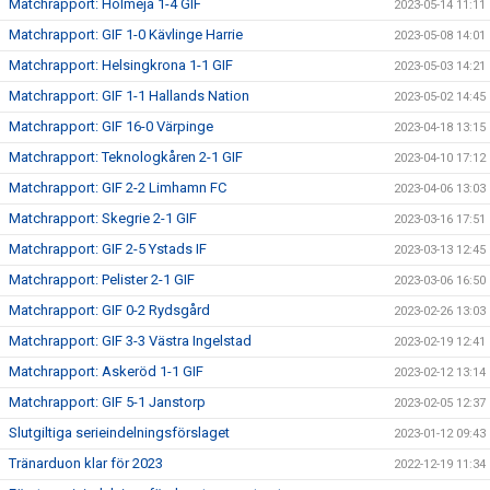
Matchrapport: Holmeja 1-4 GIF
2023-05-14 11:11
Matchrapport: GIF 1-0 Kävlinge Harrie
2023-05-08 14:01
Matchrapport: Helsingkrona 1-1 GIF
2023-05-03 14:21
Matchrapport: GIF 1-1 Hallands Nation
2023-05-02 14:45
Matchrapport: GIF 16-0 Värpinge
2023-04-18 13:15
Matchrapport: Teknologkåren 2-1 GIF
2023-04-10 17:12
Matchrapport: GIF 2-2 Limhamn FC
2023-04-06 13:03
Matchrapport: Skegrie 2-1 GIF
2023-03-16 17:51
Matchrapport: GIF 2-5 Ystads IF
2023-03-13 12:45
Matchrapport: Pelister 2-1 GIF
2023-03-06 16:50
Matchrapport: GIF 0-2 Rydsgård
2023-02-26 13:03
Matchrapport: GIF 3-3 Västra Ingelstad
2023-02-19 12:41
Matchrapport: Askeröd 1-1 GIF
2023-02-12 13:14
Matchrapport: GIF 5-1 Janstorp
2023-02-05 12:37
Slutgiltiga serieindelningsförslaget
2023-01-12 09:43
Tränarduon klar för 2023
2022-12-19 11:34