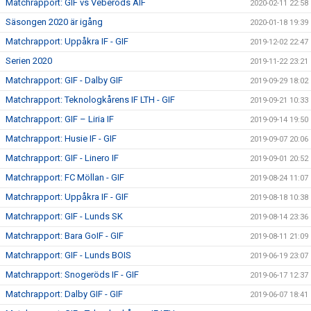
Matchrapport: GIF vs Veberöds AIF
2020-02-11 22:58
Säsongen 2020 är igång
2020-01-18 19:39
Matchrapport: Uppåkra IF - GIF
2019-12-02 22:47
Serien 2020
2019-11-22 23:21
Matchrapport: GIF - Dalby GIF
2019-09-29 18:02
Matchrapport: Teknologkårens IF LTH - GIF
2019-09-21 10:33
Matchrapport: GIF – Liria IF
2019-09-14 19:50
Matchrapport: Husie IF - GIF
2019-09-07 20:06
Matchrapport: GIF - Linero IF
2019-09-01 20:52
Matchrapport: FC Möllan - GIF
2019-08-24 11:07
Matchrapport: Uppåkra IF - GIF
2019-08-18 10:38
Matchrapport: GIF - Lunds SK
2019-08-14 23:36
Matchrapport: Bara GoIF - GIF
2019-08-11 21:09
Matchrapport: GIF - Lunds BOIS
2019-06-19 23:07
Matchrapport: Snogeröds IF - GIF
2019-06-17 12:37
Matchrapport: Dalby GIF - GIF
2019-06-07 18:41