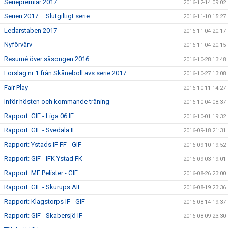
Seriepremiär 2017
2016-12-14 09:02
Serien 2017 – Slutgiltigt serie
2016-11-10 15:27
Ledarstaben 2017
2016-11-04 20:17
Nyförvärv
2016-11-04 20:15
Resumé över säsongen 2016
2016-10-28 13:48
Förslag nr 1 från Skåneboll avs serie 2017
2016-10-27 13:08
Fair Play
2016-10-11 14:27
Inför hösten och kommande träning
2016-10-04 08:37
Rapport: GIF - Liga 06 IF
2016-10-01 19:32
Rapport: GIF - Svedala IF
2016-09-18 21:31
Rapport: Ystads IF FF - GIF
2016-09-10 19:52
Rapport: GIF - IFK Ystad FK
2016-09-03 19:01
Rapport: MF Pelister - GIF
2016-08-26 23:00
Rapport: GIF - Skurups AIF
2016-08-19 23:36
Rapport: Klagstorps IF - GIF
2016-08-14 19:37
Rapport: GIF - Skabersjö IF
2016-08-09 23:30