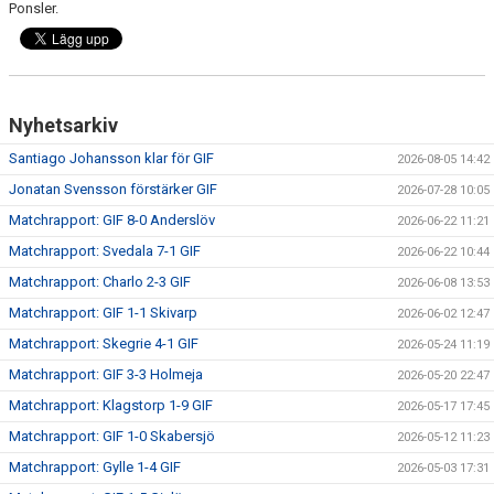
Ponsler.
MATCHER
EKEVALLEN IP
DOKUMENT
Nyhetsarkiv
BILDER
Santiago Johansson klar för GIF
2026-08-05 14:42
Jonatan Svensson förstärker GIF
2026-07-28 10:05
STATISTIK
Matchrapport: GIF 8-0 Anderslöv
2026-06-22 11:21
Matchrapport: Svedala 7-1 GIF
ÅRSKORT A-LAG 2026
2026-06-22 10:44
Matchrapport: Charlo 2-3 GIF
2026-06-08 13:53
Matchrapport: GIF 1-1 Skivarp
2026-06-02 12:47
Matchrapport: Skegrie 4-1 GIF
2026-05-24 11:19
Matchrapport: GIF 3-3 Holmeja
2026-05-20 22:47
Matchrapport: Klagstorp 1-9 GIF
2026-05-17 17:45
Matchrapport: GIF 1-0 Skabersjö
2026-05-12 11:23
Matchrapport: Gylle 1-4 GIF
2026-05-03 17:31