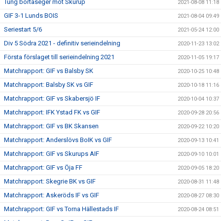
Tung bortaseger mot Skurup
2021-08-08 11:18
GIF 3-1 Lunds BOIS
2021-08-04 09:49
Seriestart 5/6
2021-05-24 12:00
Div 5 Södra 2021 - definitiv serieindelning
2020-11-23 13:02
Första förslaget till serieindelning 2021
2020-11-05 19:17
Matchrapport: GIF vs Balsby SK
2020-10-25 10:48
Matchrapport: Balsby SK vs GIF
2020-10-18 11:16
Matchrapport: GIF vs Skabersjö IF
2020-10-04 10:37
Matchrapport: IFK Ystad FK vs GIF
2020-09-28 20:56
Matchrapport: GIF vs BK Skansen
2020-09-22 10:20
Matchrapport: Anderslövs BoIK vs GIF
2020-09-13 10:41
Matchrapport: GIF vs Skurups AIF
2020-09-10 10:01
Matchrapport: GIF vs Öja FF
2020-09-05 18:20
Matchrapport: Skegrie BK vs GIF
2020-08-31 11:48
Matchrapport: Askeröds IF vs GIF
2020-08-27 08:30
Matchrapport: GIF vs Torna Hällestads IF
2020-08-24 08:51