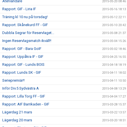
Återvändare
2015-05-20 08:46
Rapport: GIF - Liria IF
2015-05-16 18:13
Träning kl 10 nu på torsdag!
2015-05-12 22:11
Rapport: Skånekurd FF - GIF
2015-05-10 20:42
Dubbla Segrar för Reservlaget...
2015-05-08 21:37
Ingen Reservlagsmatch ikväll!!
2015-05-04 15:26
Rapport: GIF - Bara GoIF
2015-05-02 18:46
Rapport: Uppåkra IF - GIF
2015-04-25 16:55
Rapport: GIF - Lunds BOIS
2015-04-18 18:19
Rapport: Lunds SK - GIF
2015-04-11 18:02
Seriepremiär!!
2015-04-11 10:50
Inför Div.5 Sydvästra A
2015-04-08 13:29
Rapport: Lilla Torg FF - GIF
2015-04-04 17:27
Rapport: AIF Barrikaden - GIF
2015-03-28 15:37
Lägerdag 21 mars
2015-03-22 13:57
Lägerdag 20 mars
2015-03-20 18:51