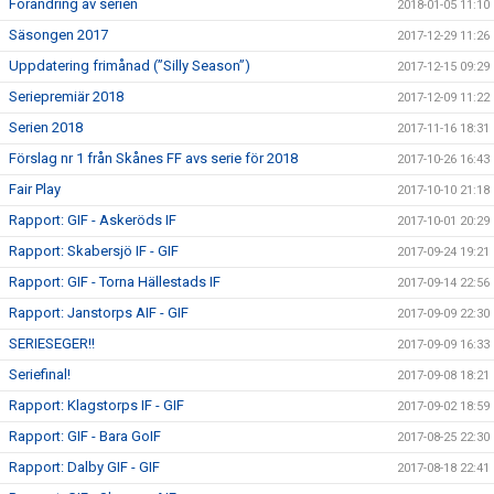
Förändring av serien
2018-01-05 11:10
Säsongen 2017
2017-12-29 11:26
Uppdatering frimånad (”Silly Season”)
2017-12-15 09:29
Seriepremiär 2018
2017-12-09 11:22
Serien 2018
2017-11-16 18:31
Förslag nr 1 från Skånes FF avs serie för 2018
2017-10-26 16:43
Fair Play
2017-10-10 21:18
Rapport: GIF - Askeröds IF
2017-10-01 20:29
Rapport: Skabersjö IF - GIF
2017-09-24 19:21
Rapport: GIF - Torna Hällestads IF
2017-09-14 22:56
Rapport: Janstorps AIF - GIF
2017-09-09 22:30
SERIESEGER!!
2017-09-09 16:33
Seriefinal!
2017-09-08 18:21
Rapport: Klagstorps IF - GIF
2017-09-02 18:59
Rapport: GIF - Bara GoIF
2017-08-25 22:30
Rapport: Dalby GIF - GIF
2017-08-18 22:41