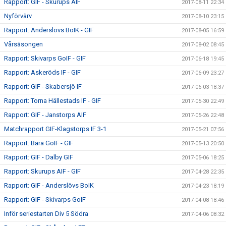
Rapport: GIF - Skurups AIF
2017-08-11 22:34
Nyförvärv
2017-08-10 23:15
Rapport: Anderslövs BoIK - GIF
2017-08-05 16:59
Vårsäsongen
2017-08-02 08:45
Rapport: Skivarps GoIF - GIF
2017-06-18 19:45
Rapport: Askeröds IF - GIF
2017-06-09 23:27
Rapport: GIF - Skabersjö IF
2017-06-03 18:37
Rapport: Torna Hällestads IF - GIF
2017-05-30 22:49
Rapport: GIF - Janstorps AIF
2017-05-26 22:48
Matchrapport GIF-Klagstorps IF 3-1
2017-05-21 07:56
Rapport: Bara GoIF - GIF
2017-05-13 20:50
Rapport: GIF - Dalby GIF
2017-05-06 18:25
Rapport: Skurups AIF - GIF
2017-04-28 22:35
Rapport: GIF - Anderslövs BoIK
2017-04-23 18:19
Rapport: GIF - Skivarps GoIF
2017-04-08 18:46
Inför seriestarten Div 5 Södra
2017-04-06 08:32