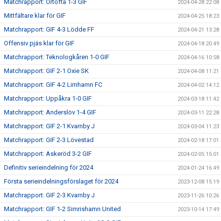
Matchrapport: Örtofta 1-3 GIF
2024-04-28 22:08
Mittfältare klar för GIF
2024-04-25 18:23
Matchrapport: GIF 4-3 Lödde FF
2024-04-21 13:28
Offensiv pjäs klar för GIF
2024-04-18 20:49
Matchrapport: Teknologkåren 1-0 GIF
2024-04-16 10:58
Matchrapport: GIF 2-1 Oxie SK
2024-04-08 11:21
Matchrapport: GIF 4-2 Limhamn FC
2024-04-02 14:12
Matchrapport: Uppåkra 1-0 GIF
2024-03-18 11:42
Matchrapport: Anderslöv 1-4 GIF
2024-03-11 22:28
Matchrapport: GIF 2-1 Kvarnby J
2024-03-04 11:23
Matchrapport: GIF 2-3 Lövestad
2024-02-18 17:01
Matchrapport: Askeröd 3-2 GIF
2024-02-05 15:01
Definitiv serieindelning för 2024
2024-01-24 16:49
Första serieindelningsförslaget för 2024
2023-12-08 15:19
Matchrapport: GIF 2-3 Kvarnby J
2023-11-26 10:26
Matchrapport: GIF 1-2 Simrishamn United
2023-10-14 17:49