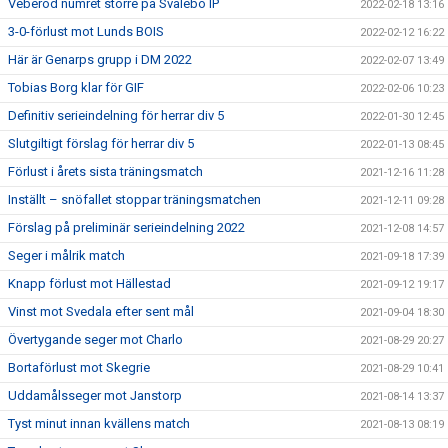
Veberöd numret större på Svalebo IP
2022-02-18 13:16
3-0-förlust mot Lunds BOIS
2022-02-12 16:22
Här är Genarps grupp i DM 2022
2022-02-07 13:49
Tobias Borg klar för GIF
2022-02-06 10:23
Definitiv serieindelning för herrar div 5
2022-01-30 12:45
Slutgiltigt förslag för herrar div 5
2022-01-13 08:45
Förlust i årets sista träningsmatch
2021-12-16 11:28
Inställt – snöfallet stoppar träningsmatchen
2021-12-11 09:28
Förslag på preliminär serieindelning 2022
2021-12-08 14:57
Seger i målrik match
2021-09-18 17:39
Knapp förlust mot Hällestad
2021-09-12 19:17
Vinst mot Svedala efter sent mål
2021-09-04 18:30
Övertygande seger mot Charlo
2021-08-29 20:27
Bortaförlust mot Skegrie
2021-08-29 10:41
Uddamålsseger mot Janstorp
2021-08-14 13:37
Tyst minut innan kvällens match
2021-08-13 08:19