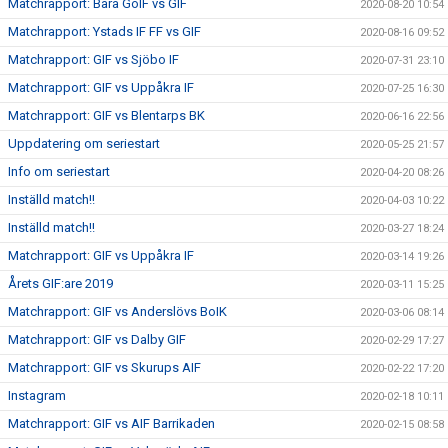
Matchrapport: Bara GoIF vs GIF
2020-08-20 10:54
Matchrapport: Ystads IF FF vs GIF
2020-08-16 09:52
Matchrapport: GIF vs Sjöbo IF
2020-07-31 23:10
Matchrapport: GIF vs Uppåkra IF
2020-07-25 16:30
Matchrapport: GIF vs Blentarps BK
2020-06-16 22:56
Uppdatering om seriestart
2020-05-25 21:57
Info om seriestart
2020-04-20 08:26
Inställd match!!
2020-04-03 10:22
Inställd match!!
2020-03-27 18:24
Matchrapport: GIF vs Uppåkra IF
2020-03-14 19:26
Årets GIF:are 2019
2020-03-11 15:25
Matchrapport: GIF vs Anderslövs BoIK
2020-03-06 08:14
Matchrapport: GIF vs Dalby GIF
2020-02-29 17:27
Matchrapport: GIF vs Skurups AIF
2020-02-22 17:20
Instagram
2020-02-18 10:11
Matchrapport: GIF vs AIF Barrikaden
2020-02-15 08:58