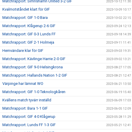
Matchrapport: Simrishamn United 3-2 GIF
2023-10-12 11:30
Kvalmotståndet klart för GIF
2023-10-09 10:17
Matchrapport: GIF 1-0 Bara
2023-10-02 22:15
Matchrapport: Klågerup 2-6 GIF
2023-09-24 12:13
Matchrapport: GIF 0-3 Lunds FF
2023-09-18 14:39
Matchrapport: GIF 2-1 Holmeja
2023-09-11 11:41
Hemvändare klar för GIF
2023-09-03 19:31
Matchrapport: Kävlinge Harrie 2-0 GIF
2023-09-02 13:21
Matchrapport: GIF 9-0 Helsingkrona
2023-08-27 17:05
Matchrapport: Hallands Nation 1-2 GIF
2023-08-21 12:47
Värpinge har lämnat WO
2023-06-21 13:50
Matchrapport: GIF 1-0 Teknologkåren
2023-06-19 15:40
Kvällens match tyvärr inställd
2023-06-09 17:03
Matchrapport: Bara 1-1 GIF
2023-06-05 12:09
Matchrapport: GIF 4-0 Klågerup
2023-05-28 11:29
Matchrapport: Lunds FF 1-3 GIF
2023-05-21 12:41