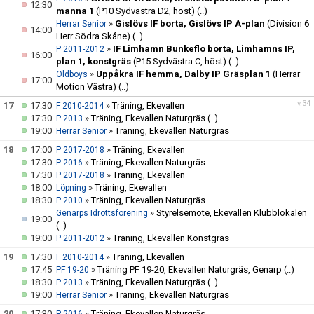
12:30
manna 1
(P10 Sydvästra D2, höst)
(..)
»
Gislövs IF borta, Gislövs IP A-plan
(Division 6
Herrar Senior
14:00
Herr Södra Skåne)
(..)
»
IF Limhamn Bunkeflo borta, Limhamns IP,
P 2011-2012
16:00
plan 1, konstgräs
(P15 Sydvästra C, höst)
(..)
»
Uppåkra IF hemma, Dalby IP Gräsplan 1
(Herrar
Oldboys
17:00
Motion Västra)
(..)
v.34
17
17:30
»
Träning, Ekevallen
F 2010-2014
17:30
»
Träning, Ekevallen Naturgräs
(..)
P 2013
19:00
»
Träning, Ekevallen Naturgräs
Herrar Senior
18
17:00
»
Träning, Ekevallen
P 2017-2018
17:30
»
Träning, Ekevallen Naturgräs
P 2016
17:30
»
Träning, Ekevallen
P 2017-2018
18:00
»
Träning, Ekevallen
Löpning
18:30
»
Träning, Ekevallen Naturgräs
P 2010
»
Styrelsemöte, Ekevallen Klubblokalen
Genarps Idrottsförening
19:00
(..)
19:00
»
Träning, Ekevallen Konstgräs
P 2011-2012
19
17:30
»
Träning, Ekevallen
F 2010-2014
17:45
»
Träning PF 19-20, Ekevallen Naturgräs, Genarp
(..)
PF 19-20
18:30
»
Träning, Ekevallen Naturgräs
(..)
P 2013
19:00
»
Träning, Ekevallen Naturgräs
Herrar Senior
20
17:30
»
Träning, Ekevallen Naturgräs