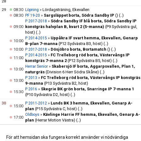
28
29
08:30
»
Lördagsträning, Ekevallen
Löpning
08:30
»
Sargsläppet borta, Södra Sandby IP
()
(..)
PF 19-20
»
Södra Sandby IF blå borta, Södra Sandby IP
P 2017-2018
09:00
konstgräs halvplan B, kvart 2 (5-manna)
(P9 Sydvästra gul,
höst)
(..)
»
Uppåkra IF svart hemma, Ekevallen, Genarp
P 2014-2015
10:00
B-plan 7-manna
(P12 Sydvästra B3, höst)
(..)
10:00
»
Dösjöbro borta, Bortamatch
()
(..)
P 2017-2018
»
FC Trelleborg röd borta, Västervångs IP
P 2014-2015
11:00
konstgräs 7-manna 2
(P12 Sydvästra B5, höst)
(..)
»
Skabersjö IF borta, Aggarpsvallen, Plan 1,
Herrar Senior
13:00
naturgräs
(Division 6 Herr Södra Skåne)
(..)
»
FC Trelleborg röd borta, Västervångs IP konstgräs
P 2013
13:00
9-manna
(P13 Sydvästra B2, höst)
»
Skegrie BK grön borta, Snarringe IP 7-manna 1
P 2016
15:30
(P10 Sydvästra D2, höst)
(..)
30
»
Lunds BK 3 hemma, Ekevallen, Genarp A-
P 2011-2012
15:00
plan
(P15 Sydvästra C, höst)
(..)
»
Kävlinge Harrie FF hemma, Ekevallen, Genarp A-
Oldboys
17:00
plan
(Herrar Motion Västra)
(..)
v.36
31
17:30
»
Träning, Ekevallen
F 2010-2014
17:30
»
Träning, Ekevallen Naturgräs
(..)
P 2013
För att hemsidan ska fungera korrekt använder vi nödvändiga
19:00
»
Träning, Ekevallen Naturgräs
Herrar Senior