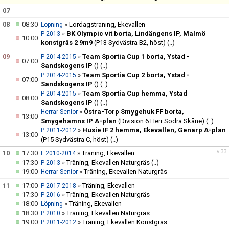
07
08
08:30
»
Lördagsträning, Ekevallen
Löpning
»
BK Olympic vit borta, Lindängens IP, Malmö
P 2013
10:00
konstgräs 2 9m9
(P13 Sydvästra B2, höst)
(..)
09
»
Team Sportia Cup 1 borta, Ystad -
P 2014-2015
07:00
Sandskogens IP
()
(..)
»
Team Sportia Cup 2 borta, Ystad -
P 2014-2015
07:00
Sandskogens IP
()
(..)
»
Team Sportia Cup hemma, Ystad
P 2014-2015
08:00
Sandskogens IP
()
(..)
»
Östra-Torp Smygehuk FF borta,
Herrar Senior
13:00
Smygehamns IP A-plan
(Division 6 Herr Södra Skåne)
(..)
»
Husie IF 2 hemma, Ekevallen, Genarp A-plan
P 2011-2012
13:00
(P15 Sydvästra C, höst)
(..)
v.33
10
17:30
»
Träning, Ekevallen
F 2010-2014
17:30
»
Träning, Ekevallen Naturgräs
(..)
P 2013
19:00
»
Träning, Ekevallen Naturgräs
Herrar Senior
11
17:00
»
Träning, Ekevallen
P 2017-2018
17:30
»
Träning, Ekevallen Naturgräs
P 2016
18:00
»
Träning, Ekevallen
Löpning
18:30
»
Träning, Ekevallen Naturgräs
P 2010
19:00
»
Träning, Ekevallen Konstgräs
P 2011-2012