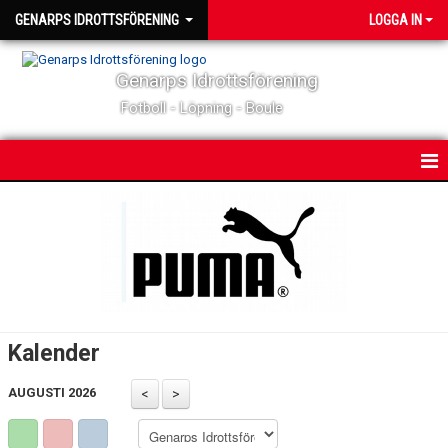
GENARPS IDROTTSFÖRENING
LOGGA IN
Genarps Idrottsförening
Fotboll - Löpning - Boule
HEM
NYHETER
MATCHER & TÄVLINGAR
KALENDER
Kalender
KONTAKT
AUGUSTI 2026
OM KLUBBEN