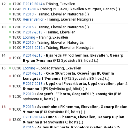
12
17:30
»
Träning, Ekevallen
F 2010-2014
17:45
»
Träning PF 19-20, Ekevallen Naturgräs, Genarp
(..)
PF 19-20
18:30
»
Träning, Ekevallen Naturgräs
(..)
P 2013
19:00
»
Träning, Ekevallen Naturgräs
Herrar Senior
13
17:30
»
Träning, Ekevallen Naturgräs
(..)
P 2016
17:30
»
Träning, Ekevallen
P 2017-2018
18:00
»
Träning, Ekevallen
Löpning
18:30
»
Träning, Ekevallen Naturgräs
P 2010
19:00
»
Träning, Ekevallen Konstgräs
P 2011-2012
14
»
Bjärreds FF röd hemma, Ekevallen, Genarp
P 2014-2015
19:00
B-plan 7-manna
(P12 Sydvästra B3, höst)
(..)
15
08:30
»
Lördagsträning, Ekevallen
Löpning
»
Oxie SK vit borta, Oxievångs IP, Gamla
P 2014-2015
10:00
konstgräs 1 7-manna 1
(P12 Sydvästra B5, höst)
(..)
»
Uppåkra IF svart borta, Uppåkravallen, plan 4
P 2017-2018
10:00
5-manna 1
(P9 Sydvästra gul, höst)
(..)
»
Sorgenfri FF borta, Sorgenfri IP, konstgräs
(P16
P 2010
15:30
Sydvästra B, höst)
(..)
16
»
Svaneholms FK hemma, Ekevallen, Genarp B-plan
P 2013
10:00
9-manna
(P13 Sydvästra B2, höst)
(..)
»
Lunds FF hemma, Ekevallen, Genarp B-plan
F 2010-2014
12:00
9-manna
(F14 Sydvästra C, höst)
(..)
»
Arlövs BI vit borta, Kronetorpsvallen B-plan 7-
P 2016