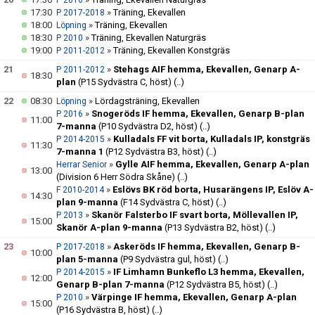
P 2016
17:30
»
Träning, Ekevallen
P 2017-2018
18:00
»
Träning, Ekevallen
Löpning
18:30
»
Träning, Ekevallen Naturgräs
P 2010
19:00
»
Träning, Ekevallen Konstgräs
P 2011-2012
21
»
Stehags AIF hemma, Ekevallen, Genarp A-
P 2011-2012
18:30
plan
(P15 Sydvästra C, höst)
(..)
22
08:30
»
Lördagsträning, Ekevallen
Löpning
»
Snogeröds IF hemma, Ekevallen, Genarp B-plan
P 2016
11:00
7-manna
(P10 Sydvästra D2, höst)
(..)
»
Kulladals FF vit borta, Kulladals IP, konstgräs
P 2014-2015
11:30
7-manna 1
(P12 Sydvästra B3, höst)
(..)
»
Gylle AIF hemma, Ekevallen, Genarp A-plan
Herrar Senior
13:00
(Division 6 Herr Södra Skåne)
(..)
»
Eslövs BK röd borta, Husarängens IP, Eslöv A-
F 2010-2014
14:30
plan 9-manna
(F14 Sydvästra C, höst)
(..)
»
Skanör Falsterbo IF svart borta, Möllevallen IP,
P 2013
15:00
Skanör A-plan 9-manna
(P13 Sydvästra B2, höst)
(..)
23
»
Askeröds IF hemma, Ekevallen, Genarp B-
P 2017-2018
10:00
plan 5-manna
(P9 Sydvästra gul, höst)
(..)
»
IF Limhamn Bunkeflo L3 hemma, Ekevallen,
P 2014-2015
12:00
Genarp B-plan 7-manna
(P12 Sydvästra B5, höst)
(..)
»
Värpinge IF hemma, Ekevallen, Genarp A-plan
P 2010
15:00
(P16 Sydvästra B, höst)
(..)