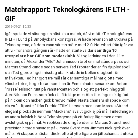
MATCHER
Matchrapport: Teknologkårens IF LTH -
EKEVALLEN IP
GIF
2019-09-21 10:33
DOKUMENT
Igår spelade vi säsongens nästsista match, då vi mötte Teknologkårens
IF LTH i Lund på Smörlyckans konstgräs. Vi hade revansch att utkräva på
BILDER
Teknologerna, då dom vann vårens möte med 2-0. Noterbart från igår var
att vi - för andra gången i år - hade en startelva där
samtliga 10
utespelare har GIF som moderklubb
. Vi tog ledningen i den 11:e
STATISTIK
minuten, då Alexander "Alle" Johannisson bröt en motståndarpass och
Marcus Strand kunde sedan servera Ted Frostander en fin djupledsboll
ÅRSKORT A-LAG 2026
och Ted gjorde inget misstag utan krutade in bollen otagbart för
målvakten. Ted har gjort tre mål i år där samtliga mål har gjorts med
vänsterfoten, högerfotad som han är. Fem minuter senare kom Anton
"Nisse" Nilsson runt på vänsterkanten och slog ett perfekt inlägg till
Alex Nilsson Frank som fick ett jätteläge men Alex fick ingen riktig fart
på nicken och nicken gick bredvid målet. Nästa chans vi skapade kom
via en "luftpastej" från Fredric "Fille" Larsson men som Marcus Strand
elegant plockade ner men "Mackans" avslut gick ej på mål. I inledningen
av andra halvlek bjöd vi Teknologerna på ett farligt läge men deras
avslut gick ej på mål. Vi replikerade omgående när Marcus Strand med
precision hittade huvudet på Jimmie Svärd men Jimmes nick gick över
målet. Vi skapade nästan direkt efteråt ytterligare en jättechans att utöka