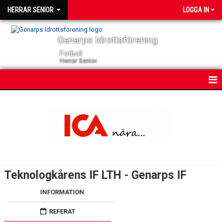
HERRAR SENIOR
LOGGA IN
Genarps Idrottsförening
Fotboll
Herrar Senior
HEM
NYHETER
KONTAKT
KALENDER
Teknologkårens IF LTH - Genarps IF
TRUPPEN
INFORMATION
SERIER
REFERAT