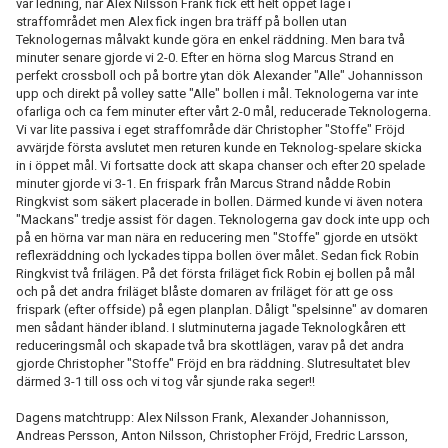
vår ledning, när Alex Nilsson Frank fick ett helt öppet läge i
straffområdet men Alex fick ingen bra träff på bollen utan
Teknologernas målvakt kunde göra en enkel räddning. Men bara två
minuter senare gjorde vi 2-0. Efter en hörna slog Marcus Strand en
perfekt crossboll och på bortre ytan dök Alexander "Alle" Johannisson
upp och direkt på volley satte "Alle" bollen i mål. Teknologerna var inte
ofarliga och ca fem minuter efter vårt 2-0 mål, reducerade Teknologerna.
Vi var lite passiva i eget straffområde där Christopher "Stoffe" Fröjd
avvärjde första avslutet men returen kunde en Teknolog-spelare skicka
in i öppet mål. Vi fortsatte dock att skapa chanser och efter 20 spelade
minuter gjorde vi 3-1. En frispark från Marcus Strand nådde Robin
Ringkvist som säkert placerade in bollen. Därmed kunde vi även notera
"Mackans" tredje assist för dagen. Teknologerna gav dock inte upp och
på en hörna var man nära en reducering men "Stoffe" gjorde en utsökt
reflexräddning och lyckades tippa bollen över målet. Sedan fick Robin
Ringkvist två frilägen. På det första friläget fick Robin ej bollen på mål
och på det andra friläget blåste domaren av friläget för att ge oss
frispark (efter offside) på egen planplan. Dåligt "spelsinne" av domaren
men sådant händer ibland. I slutminuterna jagade Teknologkåren ett
reduceringsmål och skapade två bra skottlägen, varav på det andra
gjorde Christopher "Stoffe" Fröjd en bra räddning. Slutresultatet blev
därmed 3-1 till oss och vi tog vår sjunde raka seger!!
Dagens matchtrupp: Alex Nilsson Frank, Alexander Johannisson,
Andreas Persson, Anton Nilsson, Christopher Fröjd, Fredric Larsson,