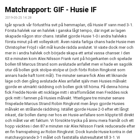
MATCHER
Matchrapport: GIF - Husie IF
EKEVALLEN IP
2019-05-25 14:28
Igår sprack vår förlustfria svit på hemmaplan, då Husie IF vann med 3-1.
Första halvlek var en halvlek i ganska lågt tempo, där inget av lagen
DOKUMENT
skapade någon stor chans. Istället gjorde Husie 1-0 i andra halvleks
första minut på ett volleyskott. Även nästa farliga chans hade Husie men
BILDER
Christopher Fröjd i vårt mål kunde rädda avslutet. Vi växte dock mer och
mer in i andra halvlek och började skapa ett antal vassa chanser. I den
STATISTIK
63:e minuten kom Alex Nilsson Frank runt på högerkanten och spelade
bollen till Marcus Strand som avslutade anfallet men vi hade en sagolik
otur då bollen gick stolpe-stolpe ut (och förbi Robin Ringkvist som
ÅRSKORT A-LAG 2026
annars hade haft tomt mål). Tre minuter senare fick Alex ett liknande
läge och den gång avslutade Alex anfallet själv men Husies målvakt
gjorde en utmärkt räddning och bollen gick till hörna. På denna hörna
fick Fredde Norén ett nickläge mitt i straffområdet men Freddes nick
gick mitt i famnen på Husies målvakt. Ytterligare tre minuter senare
frispelade Marcus Strand Robin Ringkvist men ånyo gjorde Husies
målvakt en strålande räddning. Istället gjorde Husie 2-0 efter ett långt
inkast, där bollen damp ner hos en Husie-anfallare som klippte till direkt
och målet var ett faktum. Vi försökte trycka på ännu mera framåt och ett
hopp väcktes i den 87:e minuten när Alex Nilsson Frank reducerade efter
en fin framspelning av Robin Ringkvist. Dock kunde Husie kontra in det
matchavgörande 3-1 målet och fastställa slutresultatet till 3-1. Vi