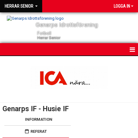
HERRAR SENIOR
LOGGA IN
Genarps Idrottsförening
Fotboll
Herrar Senior
HEM
NYHETER
KONTAKT
KALENDER
Genarps IF - Husie IF
TRUPPEN
INFORMATION
SERIER
REFERAT