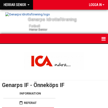
HERRAR SENIOR
LOGGA IN
Genarps Idrottsförening
Fotboll
Herrar Senior
HEM
NYHETER
KONTAKT
KALENDER
Genarps IF - Önneköps IF
TRUPPEN
INFORMATION
SERIER
REFERAT