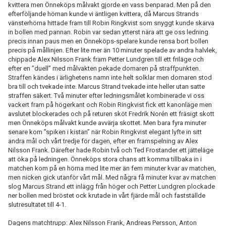
kvittera men Önneköps målvakt gjorde en vass benparad. Men på den
efterföljande hörnan kunde vi äntligen kvittera, då Marcus Strands
vänsterhörna hittade fram till Robin Ringkvist som snyggt kunde skarva
in bollen med pannan. Robin var sedan ytterst nära att ge oss ledning
precis innan paus men en Önneköps-spelare kunde rensa bort bollen
precis på mållinjen. Efter lite mer än 10 minuter spelade av andra halvlek,
chippade Alex Nilsson Frank fram Petter Lundgren till ett friläge och
efter en ”duell” med målvakten pekade domaren på straffpunkten.
Straffen kändes i ärlighetens namn inte helt solklar men domaren stod
bra till och tvekade inte. Marcus Strand tvekade inte heller utan satte
straffen säkert. Två minuter efter ledningsmålet kombinerade vi oss
vackert fram på högerkant och Robin Ringkvist fick ett kanonläge men
avslutet blockerades och på returen sköt Fredrik Norén ett fräsigt skott
men Önneköps målvakt kunde avvärja skottet. Men bara fyra minuter
senare kom ”spiken i kistan” när Robin Ringkvist elegant lyfte in sitt
andra mål och vårt tredje för dagen, efter en framspelning av Alex
Nilsson Frank. Därefter hade Robin två och Ted Frostander ett jätteläge
att öka på ledningen. Önneköps stora chans att komma tillbaka in i
matchen kom på en hörna med lite mer än fem minuter kvar av matchen,
men nicken gick utanför vårt mål. Med några få minuter kvar av matchen
slog Marcus Strand ett inlägg från höger och Petter Lundgren plockade
ner bollen med bröstet ock krutade in vårt fjärde mål och fastställde
slutresultatet till 4-1.
Dagens matchtrupp: Alex Nilsson Frank, Andreas Persson, Anton