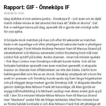
MATCHER
Rapport: GIF - Önneköps IF
EKEVALLEN IP
2018-08-25 19:04
Idag ställdes vi mot seriens jumbo - Önneköps IF - och även om en dylik
match måste vinnas är det absolut inte bara att ”ställa ut skorna”. Det
DOKUMENT
fick vi verkligen känna på idag, speciellt då vi gjorde det onödigt svårt
för oss själva.
BILDER
Vi började dock matchen på max och efter 30 sekunder av matchen
STATISTIK
hade vi ett superläge och efter ytterligare 60 sekunder hade vi ytterligare
ett kanonläge. Först hittade Andreas Persson fram till Marcus Strand på
vänsterkanten och Marcus serverade Liridon Rrustemaj tomt mål men
ÅRSKORT A-LAG 2026
Liridon fick ej träff på bollen. Andra chansen - innan två minuter spelats
– fick ånyo Liridon men Önneköps målvakt kunde rädda. Och så här
fortsatte halvleken speciellt men även matchen generellt; vi skapade
massor av chanser men effektiviteten var inte den bästa. Därför kom
baklängesmålet som lite av en chock. Önneköp utnyttjade att vi kom lite
snett in i pressen och Önneköp kunde spela sig fram längs högerkanten
och på inlägget längs marken gjorde Önneköp mål. Vi skapade därefter
genom duktige Alex Nilsson Frank ett kanonläge, då Alex gjorde en
snygg tvåfotsdribbling à la Michael Laudrup men Alexs avslut gick ej på
mål. I den 33:e minuten hittade Niklas Nilsson fram till Marcus Strand
men ”Mackans” avslut från ett friläge räddades. Med fem minuter kvar
av första halvlek kontrade vi och Alex Nilsson Frank fick ett jätteläge att