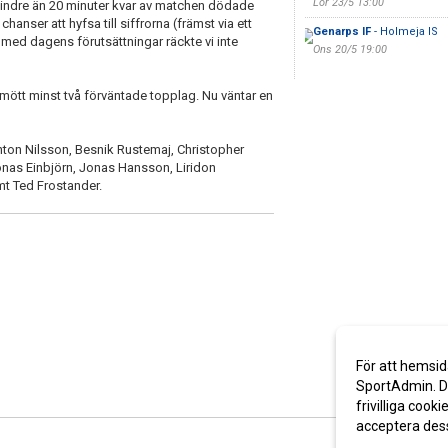
Lör 23/5 13:00
mindre än 20 minuter kvar av matchen dödade
hanser att hyfsa till siffrorna (främst via ett
Genarps IF
- Holmeja IS
 med dagens förutsättningar räckte vi inte
Ons 20/5 19:00
 mött minst två förväntade topplag. Nu väntar en
ton Nilsson, Besnik Rustemaj, Christopher
onas Einbjörn, Jonas Hansson, Liridon
mt Ted Frostander.
För att hemsid
SportAdmin. De
frivilliga cooki
acceptera des