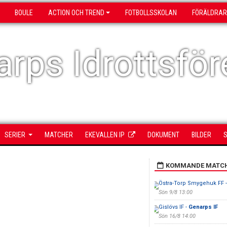
BOULE
ACTION OCH TREND
FOTBOLLSSKOLAN
FÖRÄLDRAR
rps Idrottsför
SERIER
MATCHER
EKEVALLEN IP
DOKUMENT
BILDER
S
KOMMANDE MATC
Östra-Torp Smygehuk FF 
Sön 9/8 13:00
Gislövs IF -
Genarps IF
Sön 16/8 14:00