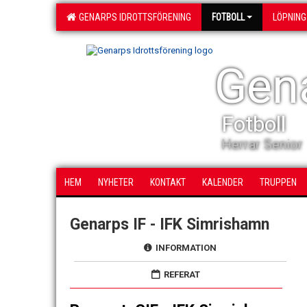
GENARPS IDROTTSFÖRENING
FOTBOLL
LÖPNING
Gena
Fotboll
Herrar Senior
HEM
NYHETER
KONTAKT
KALENDER
TRUPPEN
Genarps IF - IFK Simrishamn
INFORMATION
REFERAT