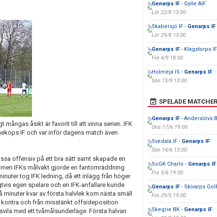
Genarps IF
- Gylle AIF
Lör 22/8 13:00
Skabersjö IF -
Genarps IF
Lör 29/8 13:00
Genarps IF
- Klagstorps IF
Fre 4/9 18:00
Holmeja IS -
Genarps IF
Sön 13/9 13:00
SPELADE MATCHE
Genarps IF
- Anderslövs 
ångas åsikt är favorit till att vinna serien. IFK
Ons 17/6 19:00
eköps IF och var inför dagens match även
Svedala IF -
Genarps IF
Sön 14/6 13:00
ssa offensiv på ett bra sätt samt skapade en
SoGK Charlo -
Genarps IF
ott men IFKs målvakt gjorde en fantomräddning
Fre 5/6 19:00
 minuter tog IFK ledning, då ett inlägg från höger
gtvis egen spelare och en IFK-anfallare kunde
Genarps IF
- Skivarps GoI
vå minuter kvar av första halvlek kom nästa smäll
Fre 29/5 19:00
 kontra och från misstänkt offsideposition
Skegrie BK -
Genarps IF
pausvila med ett tvåmålsunderläge. Första halvan