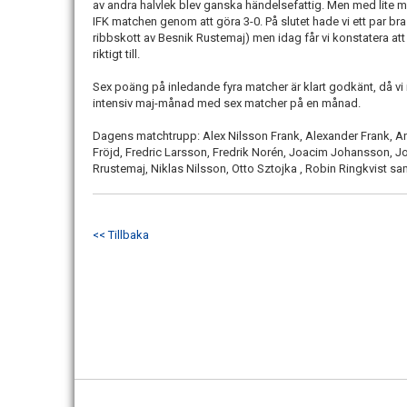
av andra halvlek blev ganska händelsefattig. Men med lite 
IFK matchen genom att göra 3-0. På slutet hade vi ett par bra c
ribbskott av Besnik Rustemaj) men idag får vi konstatera att
riktigt till.
Sex poäng på inledande fyra matcher är klart godkänt, då vi
intensiv maj-månad med sex matcher på en månad.
Dagens matchtrupp: Alex Nilsson Frank, Alexander Frank, An
Fröjd, Fredric Larsson, Fredrik Norén, Joacim Johansson, J
Rrustemaj, Niklas Nilsson, Otto Sztojka , Robin Ringkvist sa
<< Tillbaka