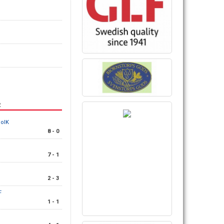
R
BoIK
8 - 0
7 - 1
2 - 3
F
1 - 1