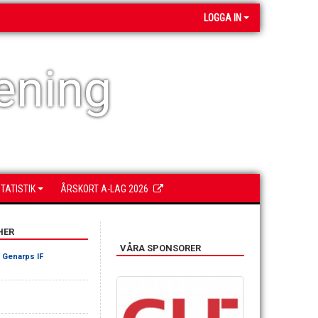
LOGGA IN
ening
TATISTIK
ÅRSKORT A-LAG 2026
HER
VÅRA SPONSORER
-
Genarps IF