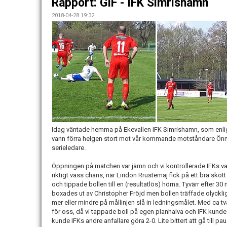
Rapport: GIF - IFK Simrishamn
2018-04-28 19:32
Idag väntade hemma på Ekevallen IFK Simrishamn, som enligt m
vann förra helgen stort mot vår kommande motståndare Önn
serieledare.
Öppningen på matchen var jämn och vi kontrollerade IFKs va
riktigt vass chans, när Liridon Rrustemaj fick på ett bra sk
och tippade bollen till en (resultatlös) hörna. Tyvärr efter 30
boxades ut av Christopher Fröjd men bollen träffade olyckli
mer eller mindre på mållinjen slå in ledningsmålet. Med ca t
för oss, då vi tappade boll på egen planhalva och IFK kunde
kunde IFKs andre anfallare göra 2-0. Lite bittert att gå till 