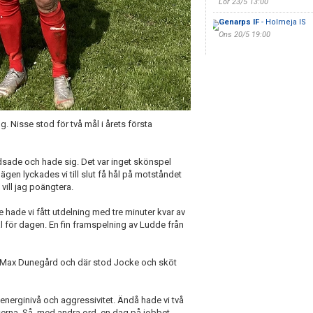
Lör 23/5 13:00
Genarps IF
- Holmeja IS
Ons 20/5 19:00
 Nisse stod för två mål i årets första
udsade och hade sig. Det var inget skönspel
ägen lyckades vi till slut få hål på motståndet
vill jag poängtera.
 hade vi fått utdelning med tre minuter kvar av
ål för dagen. En fin framspelning av Ludde från
av Max Dunegård och där stod Jocke och sköt
t energinivå och aggressivitet. Ändå hade vi två
lserna. Så, med andra ord, en dag på jobbet.