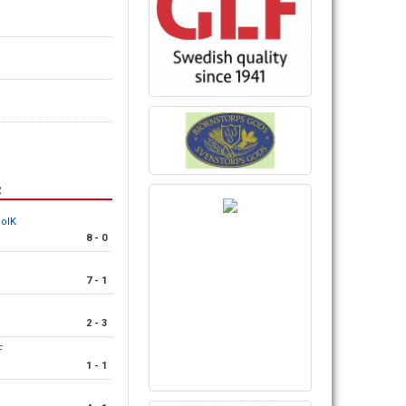
R
BoIK
8 - 0
7 - 1
2 - 3
F
1 - 1