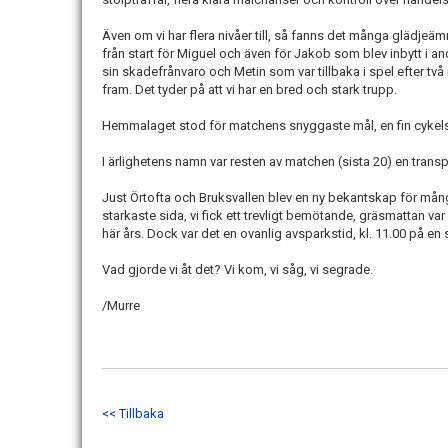
Även om vi har flera nivåer till, så fanns det många glädjeäm
från start för Miguel och även för Jakob som blev inbytt i a
sin skadefrånvaro och Metin som var tillbaka i spel efter två
fram. Det tyder på att vi har en bred och stark trupp.
Hemmalaget stod för matchens snyggaste mål, en fin cykel
I ärlighetens namn var resten av matchen (sista 20) en trans
Just Örtofta och Bruksvallen blev en ny bekantskap för många
starkaste sida, vi fick ett trevligt bemötande, gräsmattan va
här års. Dock var det en ovanlig avsparkstid, kl. 11.00 på en
Vad gjorde vi åt det? Vi kom, vi såg, vi segrade.
/Murre
<< Tillbaka