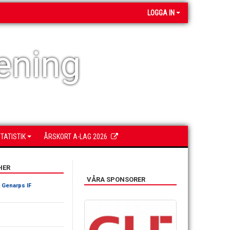
LOGGA IN
ening
TATISTIK
ÅRSKORT A-LAG 2026
HER
VÅRA SPONSORER
-
Genarps IF