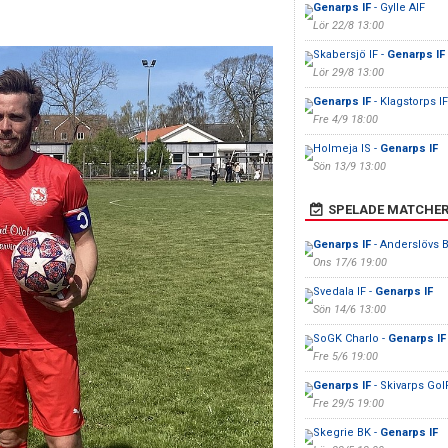
Genarps IF
- Gylle AIF
Lör 22/8 13:00
Skabersjö IF -
Genarps IF
Lör 29/8 13:00
Genarps IF
- Klagstorps IF
Fre 4/9 18:00
Holmeja IS -
Genarps IF
Sön 13/9 13:00
SPELADE MATCHE
Genarps IF
- Anderslövs 
Ons 17/6 19:00
Svedala IF -
Genarps IF
Sön 14/6 13:00
SoGK Charlo -
Genarps IF
Fre 5/6 19:00
Genarps IF
- Skivarps GoI
Fre 29/5 19:00
Skegrie BK -
Genarps IF