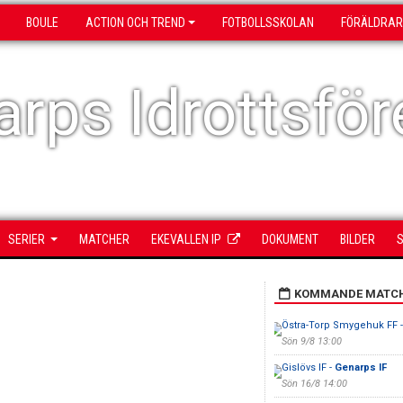
BOULE
ACTION OCH TREND
FOTBOLLSSKOLAN
FÖRÄLDRAR
rps Idrottsför
SERIER
MATCHER
EKEVALLEN IP
DOKUMENT
BILDER
S
KOMMANDE MATC
Östra-Torp Smygehuk FF 
Sön 9/8 13:00
Gislövs IF -
Genarps IF
Sön 16/8 14:00