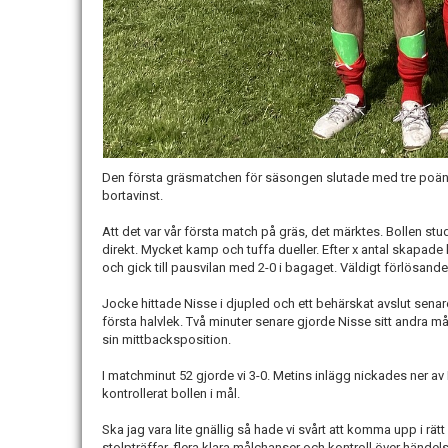
Den första gräsmatchen för säsongen slutade med tre poäng.
bortavinst.
Att det var vår första match på gräs, det märktes. Bollen st
direkt. Mycket kamp och tuffa dueller. Efter x antal skapade l
och gick till pausvilan med 2-0 i bagaget. Väldigt förlösande 
Jocke hittade Nisse i djupled och ett behärskat avslut senare
första halvlek. Två minuter senare gjorde Nisse sitt andra m
sin mittbacksposition.
I matchminut 52 gjorde vi 3-0. Metins inlägg nickades ner 
kontrollerat bollen i mål.
Ska jag vara lite gnällig så hade vi svårt att komma upp i rät
stolpträffar, flera klara målchanser och kontroll över hände