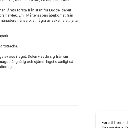
nen. Årets första från start för Ludde, debut
ndra halvlek, Emil Mårtenssons återkomst från
 månaders frånvaro, är några av sakerna att lyfta
spark.
portsträcka.
 av oss i laget. Solen visade sig från sin
r något långhårig och ojämn. Inget ovanligt så
 söndag.
För att hemsid