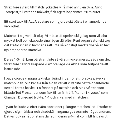
Strax före avfärd till match lyckades vi få med ännu en 07:a. Arvid
Törnqvist, till vardags målvakt, fick agera högerytter i 20 minuter.
Ett stort tack till ALLA spelare som gjorde sitt bästa i en annorlunda
verklighet.
Matchen i sig var helt okej. Vi mötte ett spelskickligt lag som ville ha
mycket boll och skapade sina lägen därefter. Rent organisatoriskt tog
det lite tid innan vi hamnade rätt. Inte så konstigt med tanke på en helt
nykomponerad startelva.
Deras 1-0-mål kom på straff. Inte så värst mycket mer att säga om det.
Strax före halvtid skapade vi ett bra läge via Abbe som förtjänade ett
bättre öde.
I paus gjorde vi några taktiska förändringar för att försöka påverka
matchbilden. Min känsla från sidan var att vi var lite bättre orienterade
sett till första halvlek. En frispark på mittplan och Max Mårtensson
hittade Ted Frostander som fick till en fin träff, ”kanon i krysset” som
Christian Dunegård tyckte. 1-1 och vi var med i matchen.
Tyvärr halkade vi efter i våra positioner ju längre matchen led. Tröttheten
gjorde sig märkbar och skadekänningarna gav oss inte något andrum.
Det var också någonstans där som deras 2-1-mål kom. Ett fint avslut