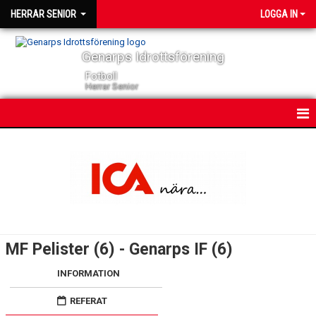
HERRAR SENIOR
LOGGA IN
Genarps Idrottsförening
Fotboll
Herrar Senior
HEM
NYHETER
KONTAKT
KALENDER
MF Pelister (6) - Genarps IF (6)
TRUPPEN
INFORMATION
SERIER
REFERAT