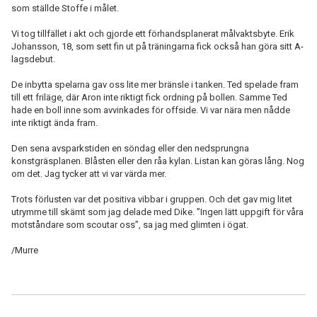
som ställde Stoffe i målet.
Vi tog tillfället i akt och gjorde ett förhandsplanerat målvaktsbyte. Erik
Johansson, 18, som sett fin ut på träningarna fick också han göra sitt A-
lagsdebut.
De inbytta spelarna gav oss lite mer bränsle i tanken. Ted spelade fram
till ett friläge, där Aron inte riktigt fick ordning på bollen. Samme Ted
hade en boll inne som avvinkades för offside. Vi var nära men nådde
inte riktigt ända fram.
Den sena avsparkstiden en söndag eller den nedsprungna
konstgräsplanen. Blåsten eller den råa kylan. Listan kan göras lång. Nog
om det. Jag tycker att vi var värda mer.
Trots förlusten var det positiva vibbar i gruppen. Och det gav mig litet
utrymme till skämt som jag delade med Dike. ”Ingen lätt uppgift för våra
motståndare som scoutar oss”, sa jag med glimten i ögat.
/Murre