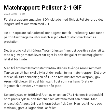
MATCHER
Matchrapport: Pelister 2-1 GIF
EKEVALLEN IP
2023-03-06 16:50
Första gruppspelsmatchen i DM slutade med förlust. Pelister drog det
längsta strået och vann med 2-1.
DOKUMENT
Hela 14 spelare saknades till söndagens match i Trelleborg. Med tanke
BILDER
på förutsättningarna inför match är jag otroligt stolt över killarnas
prestation.
STATISTIK
Det är aldrig kul att förlora. Trots förlusten finns det positiva saker att ta
med sig. Varje match lever sitt eget liv och det gäller att se möjligheter
ÅRSKORT A-LAG 2026
istället för hinder.
Med två timmar till matchstart blixtinkallades 15-årige Aron Premmert.
Tanken var att han skulle fylla ut den redan tunna matchtruppen. Det blev
mer än så. Skadekänningen på Ludde fem minuter före avspark, gav
Aron möjligheten till spel från start. I det som var hans första A-
lagsmatch blev det 75 minuters hårt jobb.
Senare byttes en tröttkörd Aron av en annan 07:a i Hannes Nordendahl
som precis fyllt 16 och fått chansen att träna med seniorerna. Med
endast två A-lagsträningar i ryggsäcken fick även Hannes, till vardags
mittback, göra A-lagsdebut i anfallet.