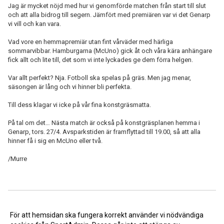
Jag är mycket nöjd med hur vi genomförde matchen från start till slut
och att alla bidrog till segern. Jämfört med premiären var vi det Genarp
vi vill och kan vara.
Vad vore en hemmapremiär utan fint vårväder med härliga
sommarvibbar. Hamburgarna (McUno) gick åt och våra kära anhängare
fick allt och lite till, det som vi inte lyckades ge dem förra helgen.
Var allt perfekt? Nja. Fotboll ska spelas på gräs. Men jag menar,
säsongen är lång och vi hinner bli perfekta.
Till dess klagar vi icke på vår fina konstgräsmatta.
På tal om det… Nästa match är också på konstgräsplanen hemma i
Genarp, tors. 27/4. Avsparkstiden är framflyttad till 19.00, så att alla
hinner få i sig en McUno eller två.
/Murre
<< Tillbaka
För att hemsidan ska fungera korrekt använder vi nödvändiga