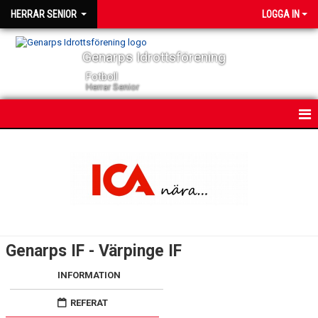
HERRAR SENIOR
LOGGA IN
Genarps Idrottsförening
Fotboll
Herrar Senior
HEM
NYHETER
KONTAKT
KALENDER
Genarps IF - Värpinge IF
TRUPPEN
INFORMATION
SERIER
REFERAT