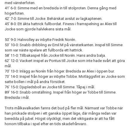
med vänsterfoten.
41’ 6-0: Simme med en bredsida in till stolproten. Denna gång med
högerfoten.
42’ 7-0: Simme till Jocke. Behärskat avslut av lagkaptenen.
45’ 8-0: Ett äkta hattrick fullbordat. Finess i framspelning av Alex till
Jocke som gjorde halvlekens sista mål.
50’ 9-0: Halvvolley av inbytte Fredrik Norén.
53’ 10-0: Snabb dribbling av Emil M på vänsterkanten. Inspel till Simme
som var näste spelare att fullborda ett hattrick.
58’ 11-0: Tillbakaspel från Jocke till Norén. Hans andra balja.
62’ 12-0: Vackert inspel av Pontus till Jocke som inte hade svårt att göra
mål.
70’ 13-0: Inlägg av Norén från höger. Bredsida av Alex i öppen bur.
73’ 14-0: Inspel från höger av inbytte Tobbe. Motläggsfint av Jocke som
satte bollen i mål på andra försöket.
76’ 15-0: Djupledsboll av Jocke till Simme. Tåpaj i mål.
89’ 16-0: Snabb omställning. Inspel från höger av Tobbe till Simme.
Bredsida i mål.
Trots målkavalkaden fanns det bud på fler mål. Närmast var Tobbe när
han prickade stolpen i ett ganska öppet läge, där många redan var
beredda på jubel. Högst olyckligt, men det viktigaste är att ha fått
honom tillbaka i spel efter en tids skadefrånvaro.