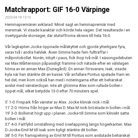
MATCHER
Matchrapport: GIF 16-0 Värpinge
EKEVALLEN IP
2023-04-18 13:15
Hemmapremiären avklarad. Minst sagt en hemmapremiär med
mersmak. Vi visade karaktär och körde hela vägen. Det resulterade i en
DOKUMENT
övertygande storseger, där slutsiffrorna skrevs till hela 16-0.
BILDER
Vår lagkapten Jocke öppnade målskyttet och gjorde ytterligare fyra,
varav två i andra halvlek. Även Simme hade fem fullträffar i
STATISTIK
målprotokollet. Norén, inbytt i paus, fick ihop två mål. I säsongsdebuten
var Max Mårtensson påpassligt framme och nätade efter en välslagen
hörna av en annan Max (Dunegård). En annan försvarare, Isak, visade
ÅRSKORT A-LAG 2026
kyla när han stänkte dit en kasse. Vår anfallare Pontus spelade fram en
hel del, men kom också han med i noteringarna efter ett behärskat
avslut med vänsterdojan. Inte att glömma Alex som rullade bollen i
öppet mål, vilket betydde 13-0 efter 70 minuters spel.
5’ 1-0: Frispark från vänster av Alex. Jocke klinisk nick i mål.
11’ 2-0: Hörna från höger av Max D. Max M nick-bröstade in bollen i mål.
19’ 3-0: Bollvinst högt upp i planen. Jocke till Simme som kliniskt satte
bollen i mål.
37’ 4-0: Fartfylld omställning med överlappning längs högerkanten. Max
D-Jocke-Emil M till Isak som kyligt stänkte dit bollen.
38’ 5-0: Fin framspelning av Emil M till Pontus som avslutade behärskat