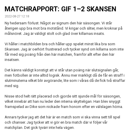
MATCHER
MATCHRAPPORT: GIF 1–2 SKANSEN
EKEVALLEN IP
2022-08-27 12:18
Ny hedersam förlust. Något av signum den här säsongen. Vi står
återigen upp bra mot bra motstånd. Vi krigar och sliter, men kroknar på
DOKUMENT
målsnöret. Jag är väldigt stolt och glad över killarnas insats.
BILDER
Vi håller i matchbilden bra och håller upp spelet minst lika bra som
Skansen. Jag är oerhört frustrerad och tycker synd om killarna som inte
STATISTIK
får med sig poäng från den här matchen, framför allt efter den här
insatsen.
ÅRSKORT A-LAG 2026
Det känns väldigt konstigt att vi står utan poäng när slutsignalen går,
men fotbollen är inte alltid logisk. Ännu mer märkligt då de får en straff i
slutminuterna vilket blir avgörande, lite som i våras då de fick två straffar
med sig.
Nisse stod helt rätt placerad och gjorde sitt sjunde mål för säsongen,
vilket innebär att han nu leder den interna skytteligan. Han blev snyggt
framspelad av Dike som nickade fram honom efter en välslagen hörna.
Annars tycker jag att det här är en match som vi ska vinna sett till spel
och chanser. Jag tycker att vi gör en bra match där vi följer vår
matchplan. Det gick tyvärr inte hela vägen.