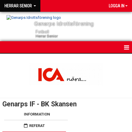
HERRAR SENIOR
LOGGA IN
Genarps Idrottsförening
Fotboll
Herrar Senior
HEM
NYHETER
KONTAKT
KALENDER
Genarps IF - BK Skansen
TRUPPEN
INFORMATION
SERIER
REFERAT